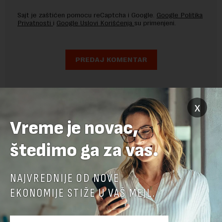
Sajt je zaštićen pomocu reCaptcha i Google.
Google Politika
Privatnosti
i
Google Uslovi Korišćenja
su primenjeni.
x
Vreme je novac,
štedimo ga za vas.
NAJVREDNIJE OD NOVE
EKONOMIJE STIŽE U VAŠ MEJL.
POVEZANI SADRŽAJI