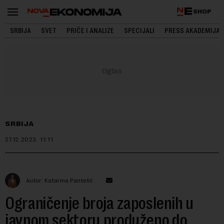
SHOP
SRBIJA
SVET
PRIČE I ANALIZE
SPECIJALI
PRESS AKADEMIJA
SRBIJA
27.12.2023.
11:11
Autor: Katarina Pantelić
Ograničenje broja zaposlenih u
javnom sektoru produženo do