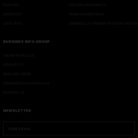
PODCAST
POLITIKA PRIVATNOSTI
ODRŽIVOST
PRAVILA KORIŠĆENJA
LEPŠI ŽIVOT
SMERNICE ZA PRIMENU VEŠTAČKE INTELI
BUSSINES INFO GROUP
ONLINE EDUKACIJE
IZDAVAŠTVO
MEDIJSKE OBUKE
ORGANIZACIJA DOGADJAJA
EKONOM I JA
NEWSLETTER