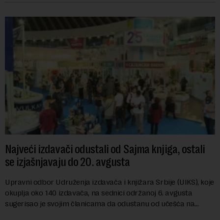
Najveći izdavači odustali od Sajma knjiga, ostali
se izjašnjavaju do 20. avgusta
Upravni odbor Udruženja izdavača i knjižara Srbije (UIKS), koje
okuplja oko 140 izdavača, na sednici održanoj 6. avgusta
sugerisao je svojim članicama da odustanu od učešća na
predstojećem Sajmu knjiga. Vrem...