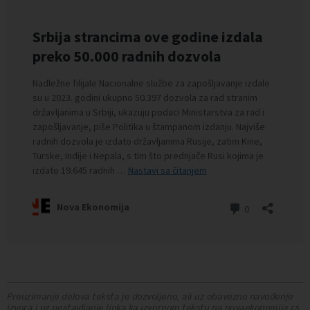
Preuzimanje delova teksta je dozvoljeno, ali uz obavezno navođenje
izvora i uz postavljanje linka ka izvornom tekstu na novaekonomija.rs