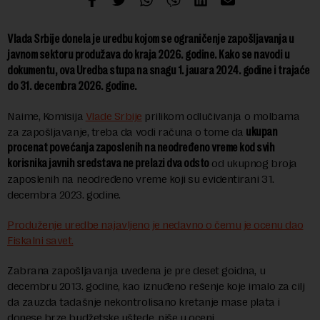
Vlada Srbije donela je uredbu kojom se ograničenje zapošljavanja u
javnom sektoru produžava do kraja 2026. godine. Kako se navodi u
dokumentu, ova Uredba stupa na snagu 1. jauara 2024. godine i trajaće
do 31. decembra 2026. godine.
Naime, Komisija
Vlade Srbije
prilikom odlučivanja o molbama
za zapošljavanje, treba da vodi računa o tome da
ukupan
procenat povećanja zaposlenih na neodređeno vreme kod svih
korisnika javnih sredstava ne prelazi dva odsto
od ukupnog broja
zaposlenih na neodređeno vreme koji su evidentirani 31.
decembra 2023. godine.
Produženje uredbe najavljeno je nedavno o čemu je ocenu dao
Fiskalni savet.
Zabrana zapošljavanja uvedena je pre deset goidna, u
decembru 2013. godine, kao iznuđeno rešenje koje imalo za cilj
da zauzda tadašnje nekontrolisano kretanje mase plata i
donese brze budžetske uštede, piše u oceni.