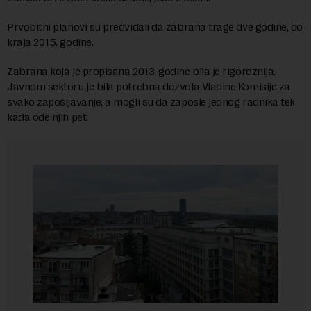
Prvobitni planovi su predviđali da zabrana trage dve godine, do
kraja 2015. godine.
Zabrana koja je propisana 2013. godine bila je rigoroznija.
Javnom sektoru je bila potrebna dozvola Vladine Komisije za
svako zapošljavanje, a mogli su da zaposle jednog radnika tek
kada ode njih pet.