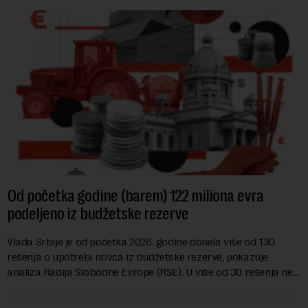
Od početka godine (barem) 122 miliona evra
podeljeno iz budžetske rezerve
Vlada Srbije je od početka 2026. godine donela više od 130
rešenja o upotrebi novca iz budžetske rezerve, pokazuje
analiza Radija Slobodne Evrope (RSE). U više od 30 rešenja ne
navodi se tačan iznos koji će ...