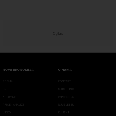
NOVA EKONOMIJA
O NAMA
SRBIJA
KONTAKT
SVET
MARKETING
KOLUMNE
IMPRESSUM
PRIČE I ANALIZE
NJUZLETER
VIDEO
KLIJENTI