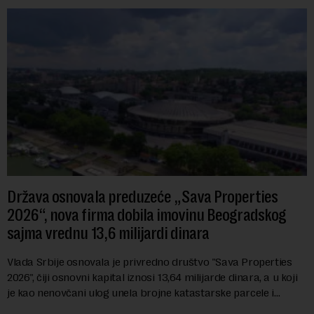
Država osnovala preduzeće „Sava Properties
2026“, nova firma dobila imovinu Beogradskog
sajma vrednu 13,6 milijardi dinara
Vlada Srbije osnovala je privredno društvo "Sava Properties
2026", čiji osnovni kapital iznosi 13,64 milijarde dinara, a u koji
je kao nenovčani ulog unela brojne katastarske parcele i
objekte u okviru kompl...