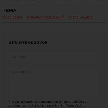
TEMA:
VLADA SRBIJE
ZABRANA ZAPOŠLJAVANJA
ZAPOŠLJAVANJE
OSTAVITE ODGOVOR
Pre slanja komentara, molimo vas da se upoznate sa
pravilima komentarisanja i pravilima korišćenja sajta.