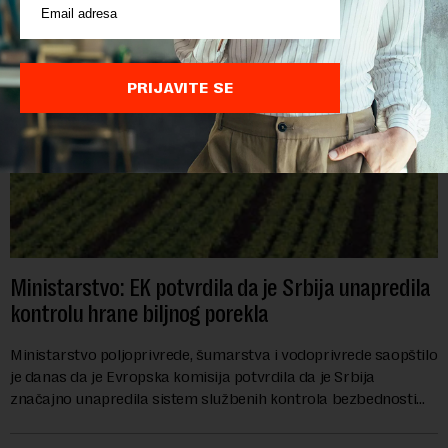
PRIJAVITE SE
Ministarstvo: EK potvrdila da je Srbija unapredila
kontrolu hrane biljnog porekla
Ministarstvo poljoprivrede, šumarstva i vodoprivrede saopštilo
je danas da je Evropska komisija potvrdila da je Srbija
značajno unapredila sistem službenih kontrola bezbednosti
hrane biljnog porekla, te da k...