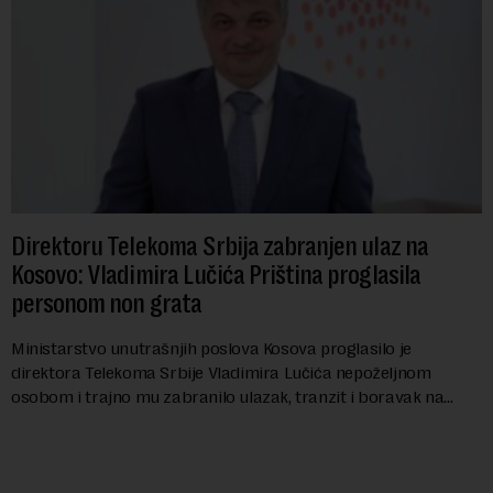
Direktoru Telekoma Srbija zabranjen ulaz na
Kosovo: Vladimira Lučića Priština proglasila
personom non grata
Ministarstvo unutrašnjih poslova Kosova proglasilo je
direktora Telekoma Srbije Vladimira Lučića nepoželjnom
osobom i trajno mu zabranilo ulazak, tranzit i boravak na
Kosovu, navodeći kao razlog njegove javn...