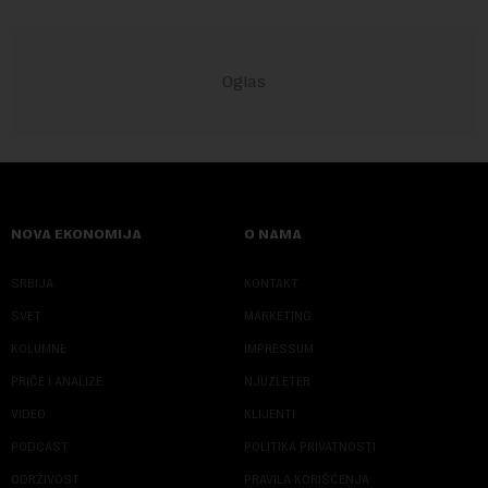
NOVA EKONOMIJA
O NAMA
SRBIJA
KONTAKT
SVET
MARKETING
KOLUMNE
IMPRESSUM
PRIČE I ANALIZE
NJUZLETER
VIDEO
KLIJENTI
PODCAST
POLITIKA PRIVATNOSTI
ODRŽIVOST
PRAVILA KORIŠĆENJA