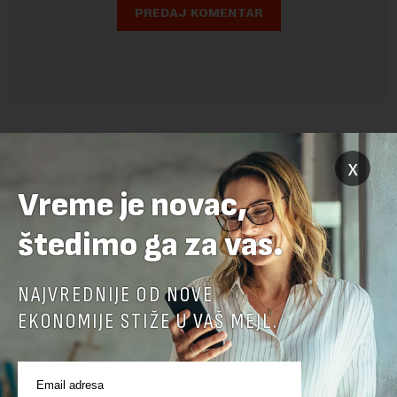
x
Vreme je novac,
štedimo ga za vas.
POVEZANI SADRŽAJI
NAJVREDNIJE OD NOVE
EKONOMIJE STIŽE U VAŠ MEJL.