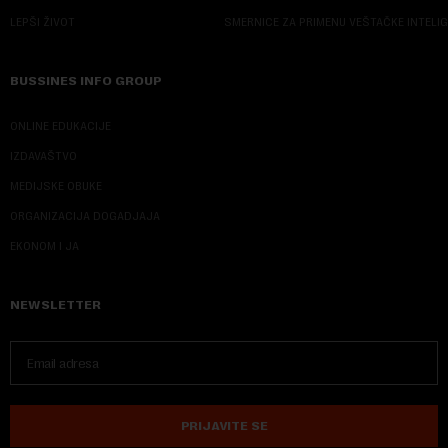
LEPŠI ŽIVOT
SMERNICE ZA PRIMENU VEŠTAČKE INTELI
BUSSINES INFO GROUP
ONLINE EDUKACIJE
IZDAVAŠTVO
MEDIJSKE OBUKE
ORGANIZACIJA DOGADJAJA
EKONOM I JA
NEWSLETTER
PRIJAVITE SE