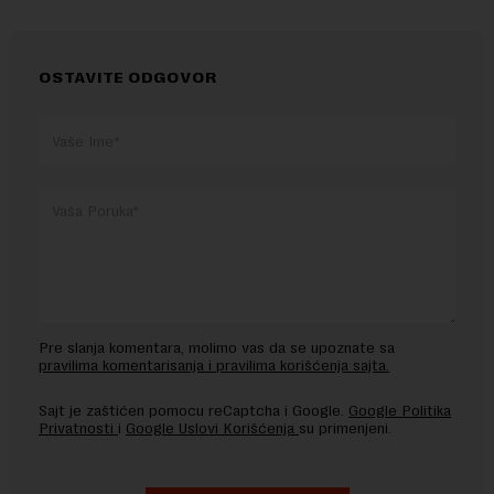
OSTAVITE ODGOVOR
Pre slanja komentara, molimo vas da se upoznate sa
pravilima komentarisanja i pravilima korišćenja sajta.
Sajt je zaštićen pomocu reCaptcha i Google.
Google Politika
Privatnosti
i
Google Uslovi Korišćenja
su primenjeni.