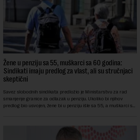
Žene u penziju sa 55, muškarci sa 60 godina:
Sindikati imaju predlog za vlast, ali su stručnjaci
skeptični
Savez slobodnih sindikata predložio je Ministarstvu za rad
smanjenje granice za odlazak u penziju. Ukoliko bi njihov
predlog bio usvojen, žene bi u penziju išle sa 55, a muškarci sa
60 godina. Iako bi se ver...