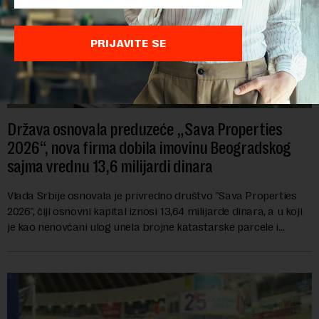
PRIJAVITE SE
Država osnovala preduzeće „Sava Properties
2026“, nova firma dobila imovinu Beogradskog
sajma vrednu 13,6 milijardi dinara
Vlada Srbije osnovala je privredno društvo "Sava Properties
2026", čiji osnovni kapital iznosi 13,64 milijarde dinara, a u koji
je kao nenovčani ulog unela brojne katastarske parcele i
objekte u okviru kompl...