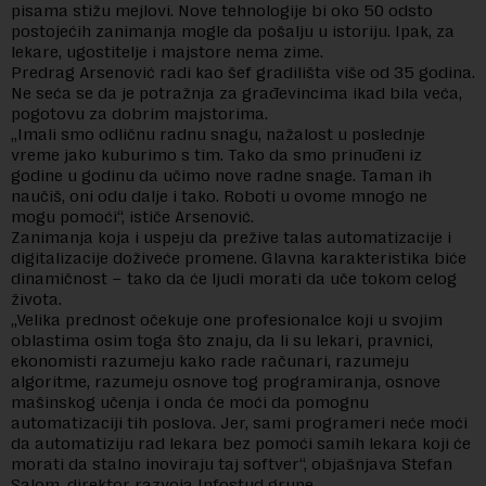
pisama stižu mejlovi. Nove tehnologije bi oko 50 odsto
postojećih zanimanja mogle da pošalju u istoriju. Ipak, za
lekare, ugostitelje i majstore nema zime.
Predrag Arsenović radi kao šef gradilišta više od 35 godina.
Ne seća se da je potražnja za građevincima ikad bila veća,
pogotovu za dobrim majstorima.
„Imali smo odličnu radnu snagu, nažalost u poslednje
vreme jako kuburimo s tim. Tako da smo prinuđeni iz
godine u godinu da učimo nove radne snage. Taman ih
naučiš, oni odu dalje i tako. Roboti u ovome mnogo ne
mogu pomoći“, ističe Arsenović.
Zanimanja koja i uspeju da prežive talas automatizacije i
digitalizacije doživeće promene. Glavna karakteristika biće
dinamičnost – tako da će ljudi morati da uče tokom celog
života.
„Velika prednost očekuje one profesionalce koji u svojim
oblastima osim toga što znaju, da li su lekari, pravnici,
ekonomisti razumeju kako rade računari, razumeju
algoritme, razumeju osnove tog programiranja, osnove
mašinskog učenja i onda će moći da pomognu
automatizaciji tih poslova. Jer, sami programeri neće moći
da automatiziju rad lekara bez pomoći samih lekara koji će
morati da stalno inoviraju taj softver“, objašnjava Stefan
Salom, direktor razvoja Infostud grupe.