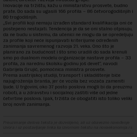
Inovacije na tržištu, kažu u ministarstvu prosvete, budno
prate. Do sada su ugasili 166 profila – 86 četvorogodišnjih i
80 trogodišnjih.
„Svi profili koji nemaju izrađen standard kvalifikacija oni će
postepeno nestajati. Tendencija je da se oni stalno otpisuju,
da ne budu u sistemu, da učenici ne mogu da se opredeljuju
za profile koji neće ispunjavati kriterijume određenih
zanimanja savremenog razvoja 21. veka. Ono što je
planirano za budućnost i što smo uradili do sada krenuli
smo po dualnom modelu organizacije nastave profila – 33
profila, za narednu školsku godinu još devet“, navodi
Gabrijela Grujić, pomoćnica ministra prosvete.
Prema austrijskoj studiji, transport i skladištenje biće
najugroženija branša, jer će vozila bez vozača zameniti
ljude. U trgovini, oko 37 posto poslova mogli bi da preuzmu
roboti, a u zdravstvu i socijalnoj zaštiti više od jedne
četvrtine poslova. Ipak, tržišta će obogatiti isto toliko veliki
broj novih zanimanja.
Preuzimanje delova teksta je dozvoljeno, ali uz obavezno navođenje
izvora i uz postavljanje linka ka izvornom tekstu na novaekonomija.rs