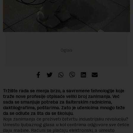
Tržište rada se menja brzo, a savremene tehnologije koje
traže nove profesije otpisaće veliki broj zanimanja. Već
sada se smanjuje potreba za šalterskim radnicima,
daktilografima, poštarima. Zato je učenicima mnogo teže
da se odluče za šta da se školuju.
Koja zanimanja će preživeti četvrtu industrijsku revoluciju?
Umesto ljubaznog glasa u kol centrima odgovore sve češće
daju mašine. Računi se plaćaju elektronski, a umesto