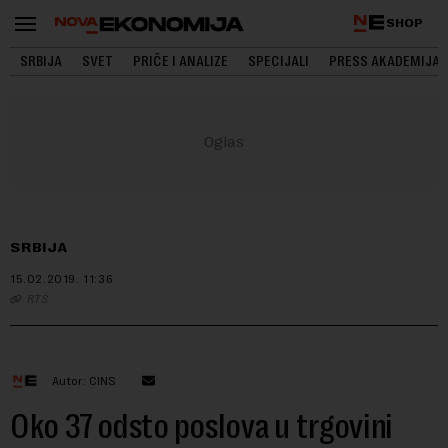
SHOP
SRBIJA
SVET
PRIČE I ANALIZE
SPECIJALI
PRESS AKADEMIJA
SRBIJA
15.02.2019.
11:36
RTS
Autor: CINS
Oko 37 odsto poslova u trgovini