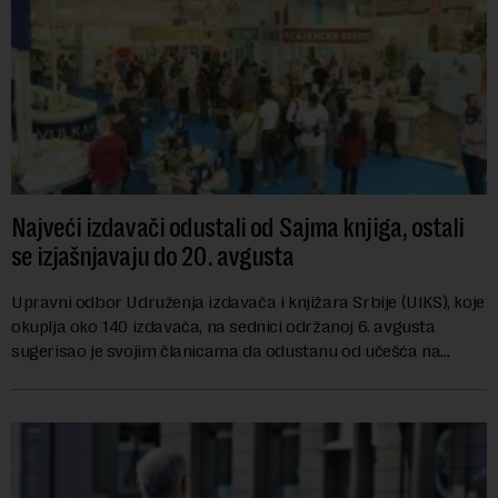
Najveći izdavači odustali od Sajma knjiga, ostali
se izjašnjavaju do 20. avgusta
Upravni odbor Udruženja izdavača i knjižara Srbije (UIKS), koje
okuplja oko 140 izdavača, na sednici održanoj 6. avgusta
sugerisao je svojim članicama da odustanu od učešća na
predstojećem Sajmu knjiga. Vrem...