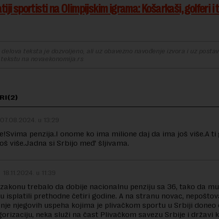
iji sportisti na Olimpijskim igrama: Košarkaši, golferi i 
delova teksta je dozvoljeno, ali uz obavezno navođenje izvora i uz postavl
 tekstu na novaekonomija.rs
I(2)
07.08.2024. u 13:29
!Svima penzija.I onome ko ima milione daj da ima još više.A ti
još više.Jadna si Srbijo međ’ šljivama.
18.11.2024. u 11:39
 zakonu trebalo da dobije nacionalnu penziju sa 36, tako da m
su isplatili prethodne četiri godine. A na stranu novac, nepoštov
je njegovih uspeha kojima je plivačkom sportu u Srbiji doneo
gorizaciju, neka služi na čast Plivačkom savezu Srbije i državi k