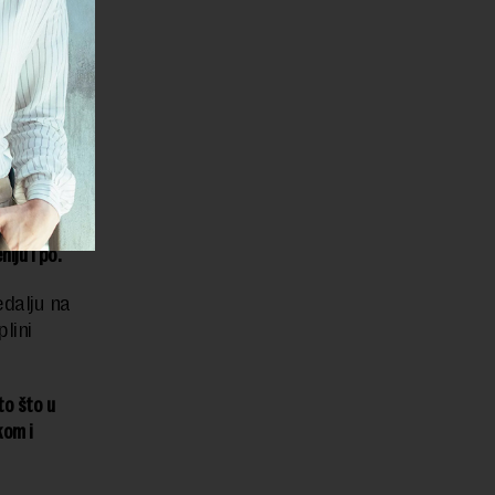
 osvojenu
lanje,
i
za
ecembra
iju i po.
dalju na
lini
to što u
kom i