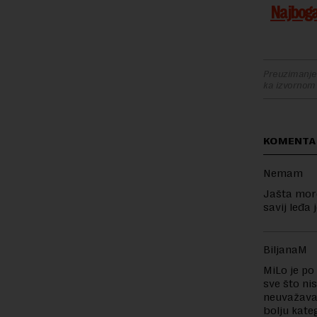
Najbogat
Preuzimanje 
ka izvornom
KOMENTAR
Nemam
Jašta more
savij leđa 
BiljanaM
MiLo je po
sve što ni
neuvažavan
bolju kate