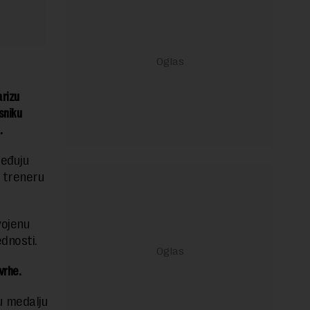
arizu
sniku
.
ređuju
i treneru
ojenu
dnosti.
svrhe.
u medalju