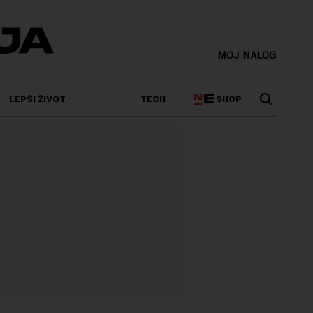
MOJ NALOG
SHOP
LEPŠI ŽIVOT
TECH