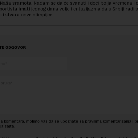
Naša sramota. Nadam se da će svanuti i doći bolja vremena i d
portista imati jednog dana volje i entuzijazma da u Srbiji radi 
i stvara nove olimpijce.
TE ODGOVOR
nja komentara, molimo vas da se upoznate sa
pravilima komentarisanja i p
ja sajta.