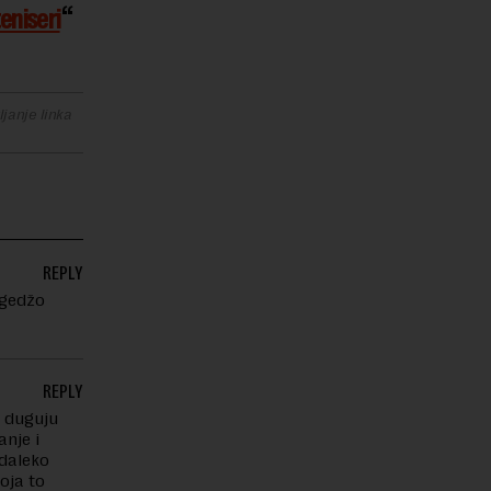
teniseri
janje linka
REPLY
 gedžo
REPLY
u duguju
anje i
 daleko
oja to