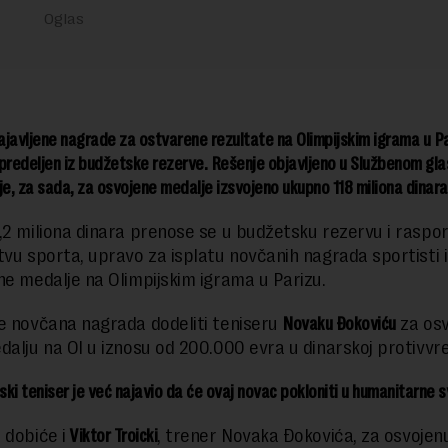
javljene nagrade za ostvarene rezultate na Olimpijskim igrama u P
predeljen iz budžetske rezerve. Rešenje objavljeno u Službenom gla
je, za sada, za osvojene medalje izsvojeno ukupno 118 miliona dinara
,2 miliona dinara prenose se u budžetsku rezervu i raspo
tvu sporta, upravo za isplatu novčanih nagrada sportisti 
ne medalje na Olimpijskim igrama u Parizu.
e novčana nagrada dodeliti teniseru
Novaku Đokoviću
za osv
dalju na OI u iznosu od 200.000 evra u dinarskoj protivvre
pski teniser je već najavio da će ovaj novac pokloniti u humanitarne 
 dobiće i
Viktor Troicki
, trener Novaka Đokovića, za osvojen