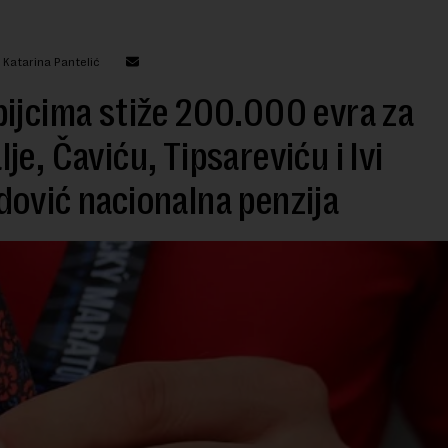
 Katarina Pantelić
ijcima stiže 200.000 evra za
je, Čaviću, Tipsareviću i Ivi
ović nacionalna penzija