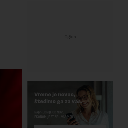
Vreme je novac,
štedimo ga za vas.
NAJVREDNIJE OD NOVE
EKONOMIJE STIŽE U VAŠ MEJL.