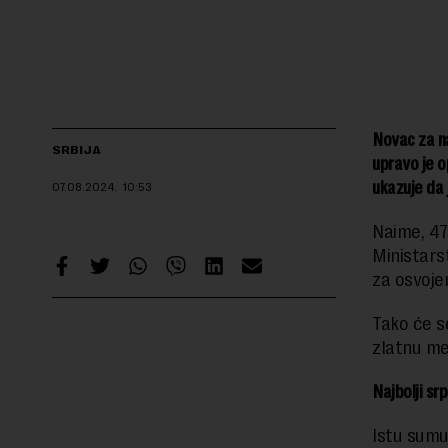
Novac za na
SRBIJA
upravo je o
ukazuje da 
07.08.2024.
10:53
Naime, 47
Ministars
za osvoje
Tako će s
zlatnu me
Najbolji sr
Istu sumu