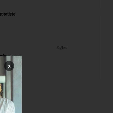
 sportiste
anja
ije koji je
x
rimanja
rbiji za