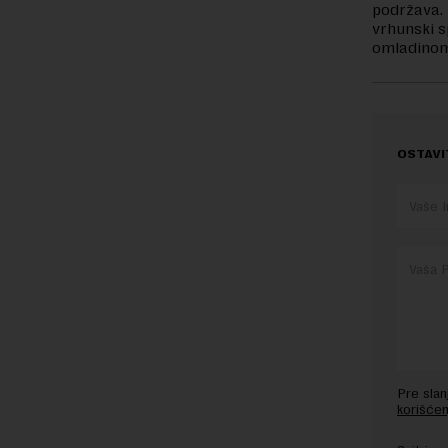
podržava. 
vrhunski s
omladinom 
OSTAVI
Pre sla
korišćen