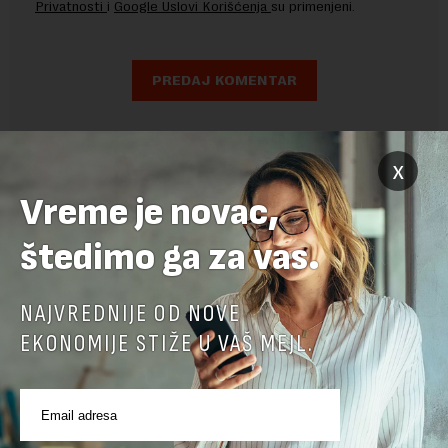
Privatnosti
i
Google Uslovi Korišćenja
su primenjeni.
x
Vreme je novac,
štedimo ga za vas.
NAJVREDNIJE OD NOVE
EKONOMIJE STIŽE U VAŠ MEJL.
POVEZANI SADRŽAJI