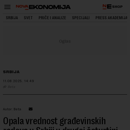
SHOP
SRBIJA
SVET
PRIČE I ANALIZE
SPECIJALI
PRESS AKADEMIJA
SRBIJA
11.08.2025.
14:49
Beta
Autor: Beta
Opala vrednost građevinskih