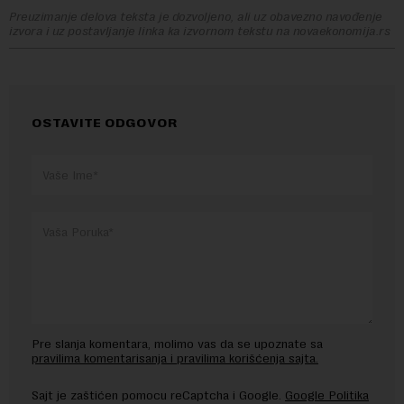
Preuzimanje delova teksta je dozvoljeno, ali uz obavezno navođenje
izvora i uz postavljanje linka ka izvornom tekstu na novaekonomija.rs
OSTAVITE ODGOVOR
Pre slanja komentara, molimo vas da se upoznate sa
pravilima komentarisanja i pravilima korišćenja sajta.
Sajt je zaštićen pomocu reCaptcha i Google.
Google Politika