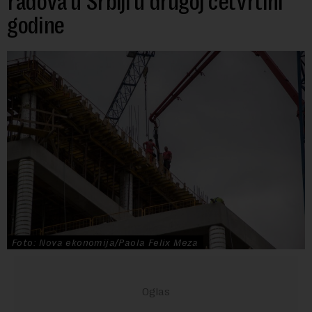
radova u Srbiji u drugoj četvrtini
godine
Foto: Nova ekonomija/Paola Felix Meza