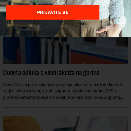
PRIJAVITE SE
Doneta odluka o visini akciza na gorivo
Vlada Srbije produžila je smanjenje akciza na naftne derivate
za još sedam dana, do 16. avgusta, objavio je danas RTS, a
prenosi Beta.Postojeće smanjenje akciza važi do 9. avgusta
kao mera ublažavanja po...