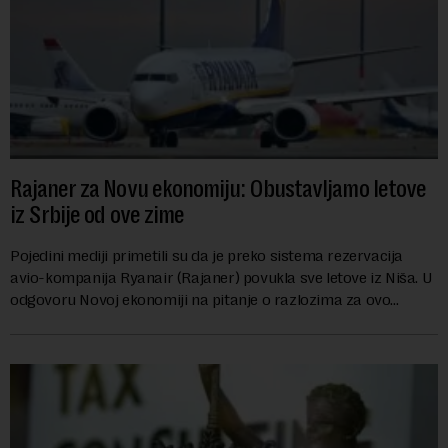
Rajaner za Novu ekonomiju: Obustavljamo letove
iz Srbije od ove zime
Pojedini mediji primetili su da je preko sistema rezervacija
avio-kompanija Ryanair (Rajaner) povukla sve letove iz Niša. U
odgovoru Novoj ekonomiji na pitanje o razlozima za ovo
povlačenje, ovaj avio-gigant...