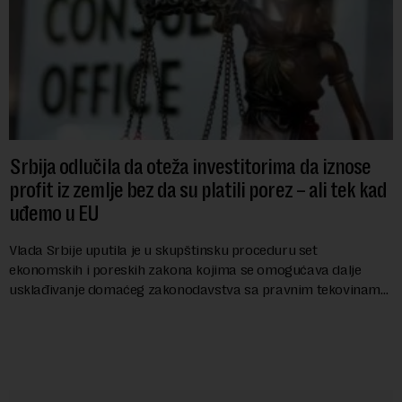
Srbija odlučila da oteža investitorima da iznose
profit iz zemlje bez da su platili porez – ali tek kad
uđemo u EU
Vlada Srbije uputila je u skupštinsku proceduru set
ekonomskih i poreskih zakona kojima se omogućava dalje
usklađivanje domaćeg zakonodavstva sa pravnim tekovinama
Evropske unije i ispunjavaju obaveze predvi...