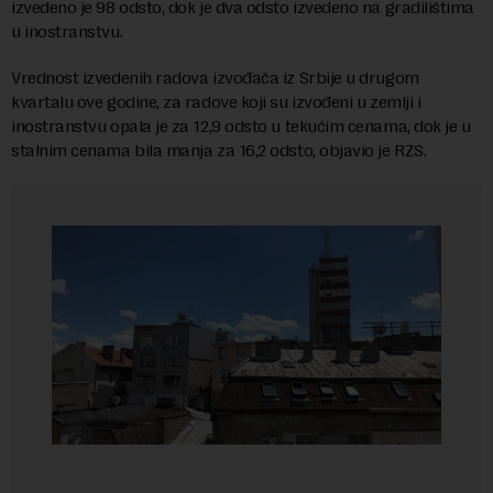
izvedeno je 98 odsto, dok je dva odsto izvedeno na gradilištima
u inostranstvu.
Vrednost izvedenih radova izvođača iz Srbije u drugom
kvartalu ove godine, za radove koji su izvođeni u zemlji i
inostranstvu opala je za 12,9 odsto u tekućim cenama, dok je u
stalnim cenama bila manja za 16,2 odsto, objavio je RZS.