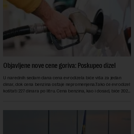
Objavljene nove cene goriva: Poskupeo dizel
U narednih sedam dana cena evrodizela biće viša za jedan
dinar, dok cena benzina ostaje nepromenjena.Tako će evrodizel
koštati 227 dinara po litru. Cena benzina, kao i dosad, biće 202
dinara po litru. ...