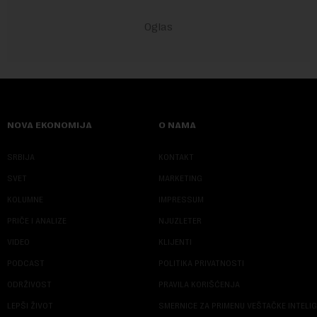
NOVA EKONOMIJA
O NAMA
SRBIJA
KONTAKT
SVET
MARKETING
KOLUMNE
IMPRESSUM
PRIČE I ANALIZE
NJUZLETER
VIDEO
KLIJENTI
PODCAST
POLITIKA PRIVATNOSTI
ODRŽIVOST
PRAVILA KORIŠĆENJA
LEPŠI ŽIVOT
SMERNICE ZA PRIMENU VEŠTAČKE INTELI