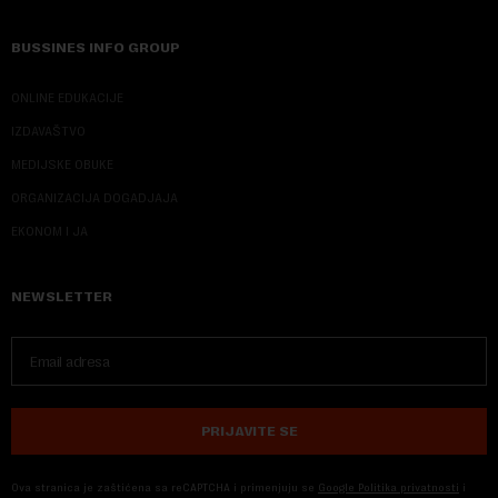
BUSSINES INFO GROUP
ONLINE EDUKACIJE
IZDAVAŠTVO
MEDIJSKE OBUKE
ORGANIZACIJA DOGADJAJA
EKONOM I JA
NEWSLETTER
PRIJAVITE SE
Ova stranica je zaštićena sa reCAPTCHA i primenjuju se
Google Politika privatnosti
i