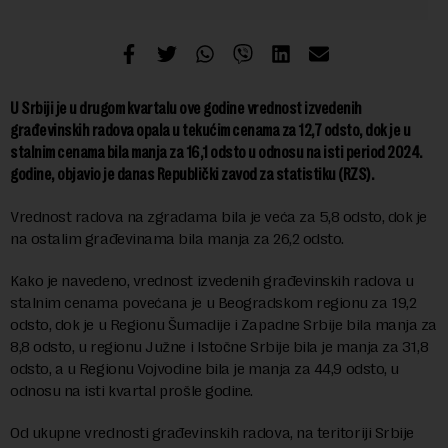
U Srbiji je u drugom kvartalu ove godine vrednost izvedenih
građevinskih radova opala u tekućim cenama za 12,7 odsto, dok je u
stalnim cenama bila manja za 16,1 odsto u odnosu na isti period 2024.
godine, objavio je danas Republički zavod za statistiku (RZS).
Vrednost radova na zgradama bila je veća za 5,8 odsto, dok je
na ostalim građevinama bila manja za 26,2 odsto.
Kako je navedeno, vrednost izvedenih građevinskih radova u
stalnim cenama povećana je u Beogradskom regionu za 19,2
odsto, dok je u Regionu Šumadije i Zapadne Srbije bila manja za
8,8 odsto, u regionu Južne i Istočne Srbije bila je manja za 31,8
odsto, a u Regionu Vojvodine bila je manja za 44,9 odsto, u
odnosu na isti kvartal prošle godine.
Od ukupne vrednosti građevinskih radova, na teritoriji Srbije