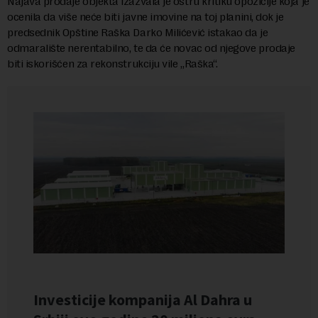
Najava prodaje objekta izazvala je oštru kritiku opozicije koja je
ocenila da više neće biti javne imovine na toj planini, dok je
predsednik Opštine Raška Darko Milićević istakao da je
odmaralište nerentabilno, te da će novac od njegove prodaje
biti iskorišćen za rekonstrukciju vile „Raška“.