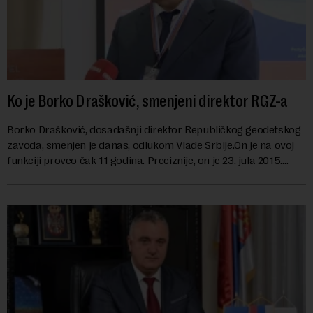
Ko je Borko Drašković, smenjeni direktor RGZ-a
Borko Drašković, dosadašnji direktor Republičkog geodetskog
zavoda, smenjen je danas, odlukom Vlade Srbije.On je na ovoj
funkciji proveo čak 11 godina. Preciznije, on je 23. jula 2015.
izabran za v.d. di...