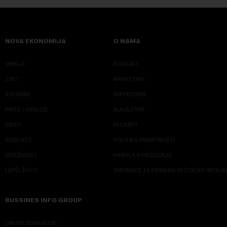
NOVA EKONOMIJA
O NAMA
SRBIJA
KONTAKT
SVET
MARKETING
KOLUMNE
IMPRESSUM
PRIČE I ANALIZE
NJUZLETER
VIDEO
KLIJENTI
PODCAST
POLITIKA PRIVATNOSTI
ODRŽIVOST
PRAVILA KORIŠĆENJA
LEPŠI ŽIVOT
SMERNICE ZA PRIMENU VEŠTAČKE INTELI
BUSSINES INFO GROUP
ONLINE EDUKACIJE