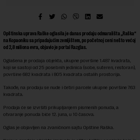
Opštinska uprava Raške oglasila je danas prodaju odmarališta „Raška“
na Kopaoniku sa pripadajućim zemljištem, po početnoj ceni nešto većoj
od 2,8 miliona evra, objavio je portal Razglas.
Oglašena je prodaja objekta, ukupne površine 1.487 kvadrata,
koji se sastoji od 25 posebnih jedinica (sobe, suteren, restoran),
površine 682 kvadrata i 805 kvadrata ostalih prostorija.
Takođe, na prodaju se nude i četiri parcele ukupne površine 763
kvadrata.
Prodaja će se izvršiti prikupljanjem pismenih ponuda, a
otvaranje ponuda biće 12. juna, u 10 časova.
Oglas je objavljen na zvaničnom sajtu Opštine Raška.