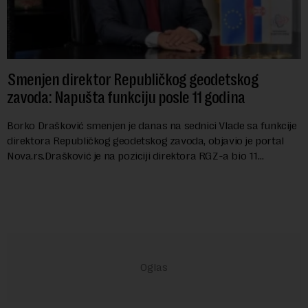
Smenjen direktor Republičkog geodetskog
zavoda: Napušta funkciju posle 11 godina
Borko Drašković smenjen je danas na sednici Vlade sa funkcije
direktora Republičkog geodetskog zavoda, objavio je portal
Nova.rs.Drašković je na poziciji direktora RGZ-a bio 11
godina.Kako piše Nova....