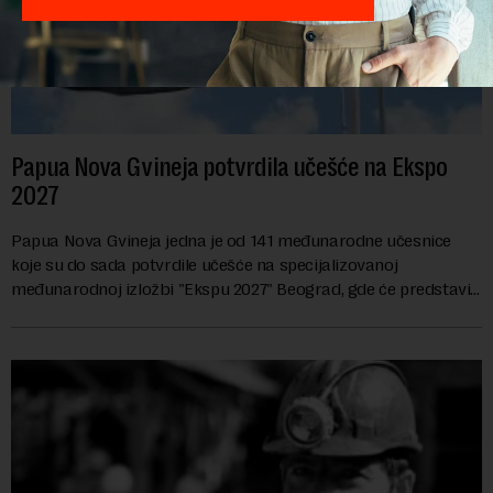
Papua Nova Gvineja potvrdila učešće na Ekspo
2027
Papua Nova Gvineja jedna je od 141 međunarodne učesnice
koje su do sada potvrdile učešće na specijalizovanoj
međunarodnoj izložbi "Ekspu 2027" Beograd, gde će predstaviti
i kao državu sa najvećom jezičkom ra...