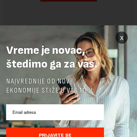
x
Vreme je novac,
štedimo ga za vas.
NAJVREDNIJE OD NOVE
POVEZANI SADRŽAJI
EKONOMIJE STIŽE U VAŠ MEJL.
PRIJAVITE SE