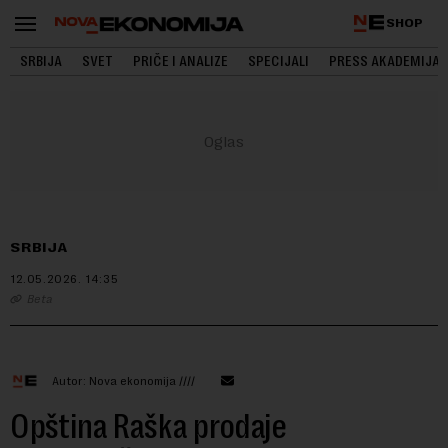
SHOP
SRBIJA
SVET
PRIČE I ANALIZE
SPECIJALI
PRESS AKADEMIJA
SRBIJA
12.05.2026.
14:35
Beta
Autor: Nova ekonomija ////
Opština Raška prodaje