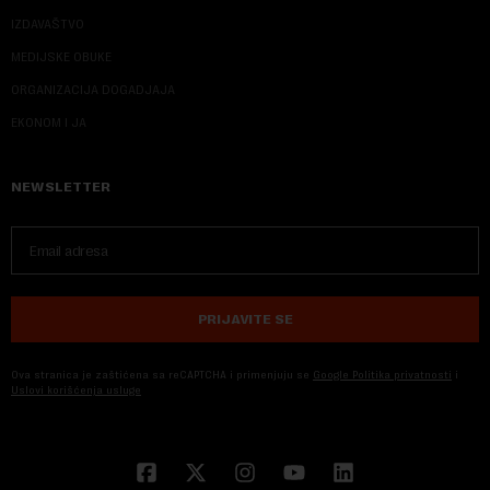
IZDAVAŠTVO
MEDIJSKE OBUKE
ORGANIZACIJA DOGADJAJA
EKONOM I JA
NEWSLETTER
PRIJAVITE SE
Ova stranica je zaštićena sa reCAPTCHA i primenjuju se
Google Politika privatnosti
i
Uslovi korišćenja usluge