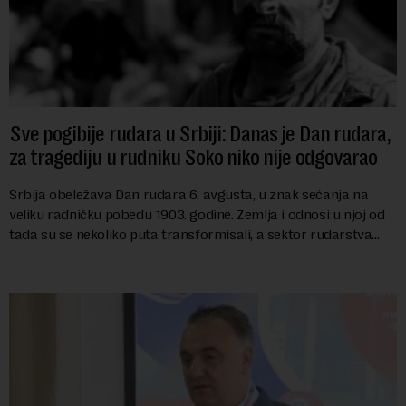
Sve pogibije rudara u Srbiji: Danas je Dan rudara,
za tragediju u rudniku Soko niko nije odgovarao
Srbija obeležava Dan rudara 6. avgusta, u znak sećanja na
veliku radničku pobedu 1903. godine. Zemlja i odnosi u njoj od
tada su se nekoliko puta transformisali, a sektor rudarstva
danas karakterišu velike r...