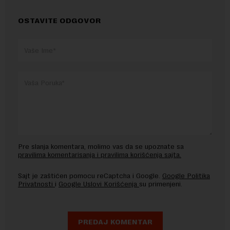
OSTAVITE ODGOVOR
Pre slanja komentara, molimo vas da se upoznate sa
pravilima komentarisanja i pravilima korišćenja sajta.
Sajt je zaštićen pomocu reCaptcha i Google.
Google Politika
Privatnosti
i
Google Uslovi Korišćenja
su primenjeni.