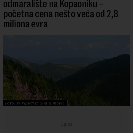
odmaralište na Kopaoniku –
početna cena nešto veća od 2,8
miliona evra
Foto: Wikipedia/ Olja Simović