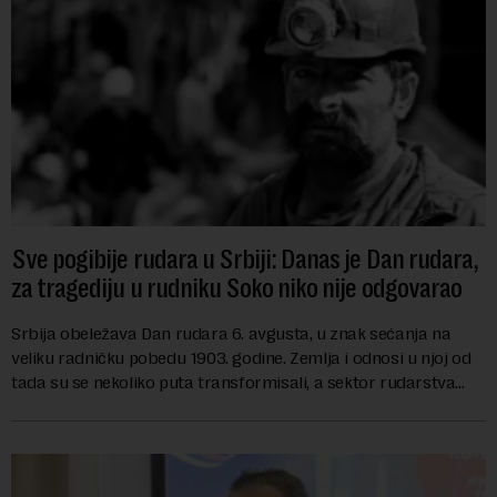
Sve pogibije rudara u Srbiji: Danas je Dan rudara,
za tragediju u rudniku Soko niko nije odgovarao
Srbija obeležava Dan rudara 6. avgusta, u znak sećanja na
veliku radničku pobedu 1903. godine. Zemlja i odnosi u njoj od
tada su se nekoliko puta transformisali, a sektor rudarstva
danas karakterišu velike r...