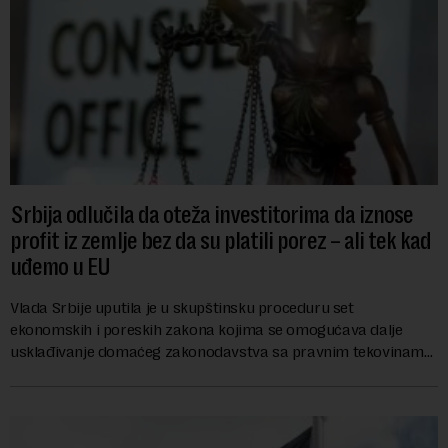
Srbija odlučila da oteža investitorima da iznose
profit iz zemlje bez da su platili porez – ali tek kad
uđemo u EU
Vlada Srbije uputila je u skupštinsku proceduru set
ekonomskih i poreskih zakona kojima se omogućava dalje
usklađivanje domaćeg zakonodavstva sa pravnim tekovinama
Evropske unije i ispunjavaju obaveze predvi...