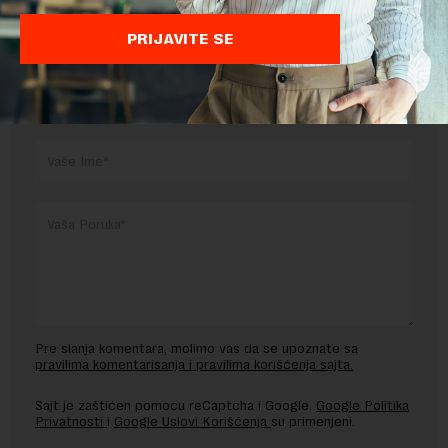
PRIJAVITE SE
OSTAVITE ODGOVOR
Pre slanja komentara, molimo vas da se upoznate sa
pravilima komentarisanja i pravilima korišćenja sajta.
Sajt je zaštićen pomocu reCaptcha i Google.
Google Politika
Privatnosti
i
Google Uslovi Korišćenja
su primenjeni.