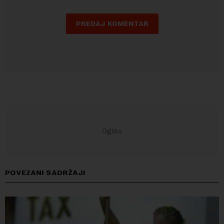
POVEZANI SADRŽAJI