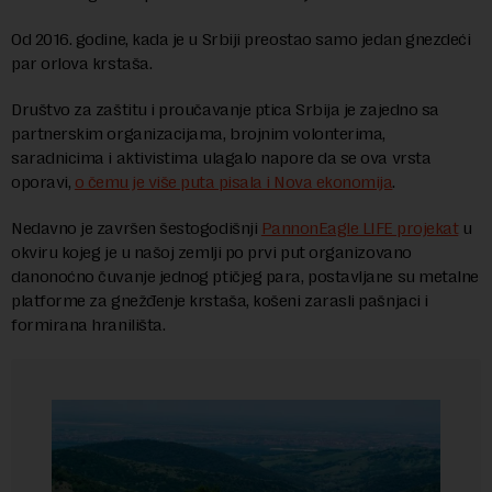
Od 2016. godine, kada je u Srbiji preostao samo jedan gnezdeći
par orlova krstaša.
Društvo za zaštitu i proučavanje ptica Srbija je zajedno sa
partnerskim organizacijama, brojnim volonterima,
saradnicima i aktivistima ulagalo napore da se ova vrsta
oporavi,
o čemu je više puta pisala i Nova ekonomija
.
Nedavno je završen šestogodišnji
PannonEagle LIFE projekat
u
okviru kojeg je u našoj zemlji po prvi put organizovano
danonoćno čuvanje jednog ptičjeg para, postavljane su metalne
platforme za gnežđenje krstaša, košeni zarasli pašnjaci i
formirana hranilišta.