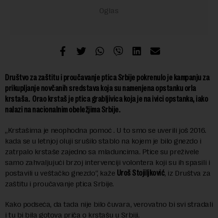
Društvo za zaštitu i proučavanje ptica Srbije pokrenulo je kampanju za
prikupljanje novčanih sredstava koja su namenjena opstanku orla
krstaša. Orao krstaš je ptica grabljivica koja je na ivici opstanka, iako
nalazi na nacionalnim obeležjima Srbije.
„Krstašima je neophodna pomoć . U to smo se uverili još 2016.
kada se u letnjoj oluji srušilo stablo na kojem je bilo gnezdo i
zatrpalo krstaše zajedno sa mladuncima. Ptice su preživele
samo zahvaljujući brzoj intervenciji volontera koji su ih spasili i
postavili u veštačko gnezdo“, kaže
Uroš Stojiljković
, iz Društva za
zaštitu i proučavanje ptica Srbije.
Kako podseća, da tada nije bilo čuvara, verovatno bi svi stradali
i tu bi bila gotova priča o krstašu u Srbiji.