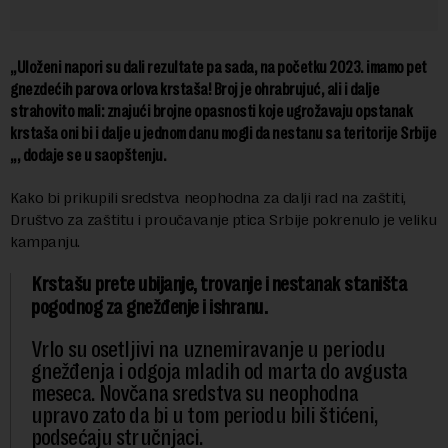
„Uloženi napori su dali rezultate pa sada, na početku 2023. imamo pet
gnezdećih parova orlova krstaša! Broj je ohrabrujuć, ali i dalje
strahovito mali: znajući brojne opasnosti koje ugrožavaju opstanak
krstaša oni bi i dalje u jednom danu mogli da nestanu sa teritorije Srbije
„, dodaje se u saopštenju.
Kako bi prikupili sredstva neophodna za dalji rad na zaštiti,
Društvo za zaštitu i proučavanje ptica Srbije pokrenulo je veliku
kampanju.
Krstašu prete ubijanje, trovanje i nestanak staništa
pogodnog za gnežđenje i ishranu.
Vrlo su osetljivi na uznemiravanje u periodu
gnežđenja i odgoja mladih od marta do avgusta
meseca. Novčana sredstva su neophodna
upravo zato da bi u tom periodu bili štićeni,
podsećaju stručnjaci.