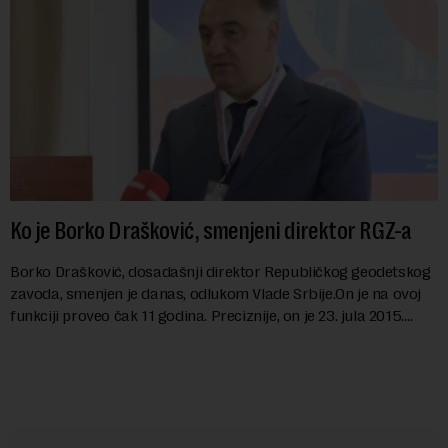
Ko je Borko Drašković, smenjeni direktor RGZ-a
Borko Drašković, dosadašnji direktor Republičkog geodetskog
zavoda, smenjen je danas, odlukom Vlade Srbije.On je na ovoj
funkciji proveo čak 11 godina. Preciznije, on je 23. jula 2015.
izabran za v.d. di...