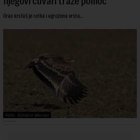
njegovi čuvari traže pomoć
Orao krstaš je retka i ugrožena vrsta...
Foto: Szilard Morvai
Orao krstaš