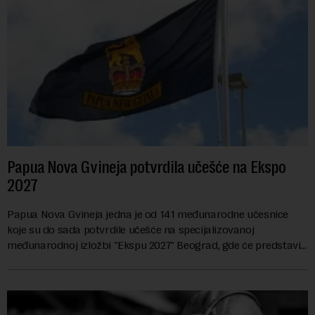
Papua Nova Gvineja potvrdila učešće na Ekspo
2027
Papua Nova Gvineja jedna je od 141 međunarodne učesnice
koje su do sada potvrdile učešće na specijalizovanoj
međunarodnoj izložbi "Ekspu 2027" Beograd, gde će predstaviti
i kao državu sa najvećom jezičkom ra...