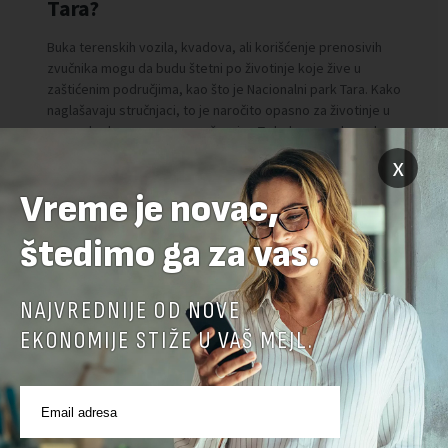
x
Vreme je novac,
štedimo ga za vas.
NAJVREDNIJE OD NOVE
EKONOMIJE STIŽE U VAŠ MEJL.
Preuzimanje delova teksta je dozvoljeno, ali uz obavezno navođenje
izvora i uz postavljanje linka ka izvornom tekstu na novaekonomija.rs
TEMA:
ORAO KRSTAŠ
PTICE
SRBIJA