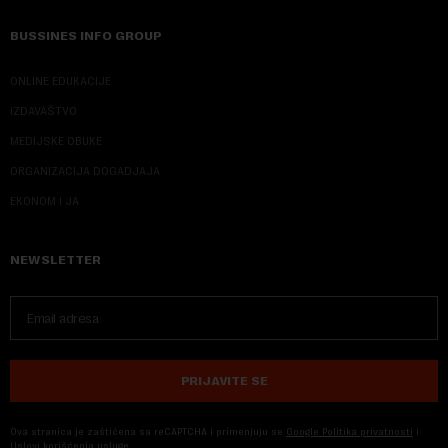
BUSSINES INFO GROUP
ONLINE EDUKACIJE
IZDAVAŠTVO
MEDIJSKE OBUKE
ORGANIZACIJA DOGADJAJA
EKONOM I JA
NEWSLETTER
PRIJAVITE SE
Ova stranica je zaštićena sa reCAPTCHA i primenjuju se
Google Politika privatnosti
i
Uslovi korišćenja usluge