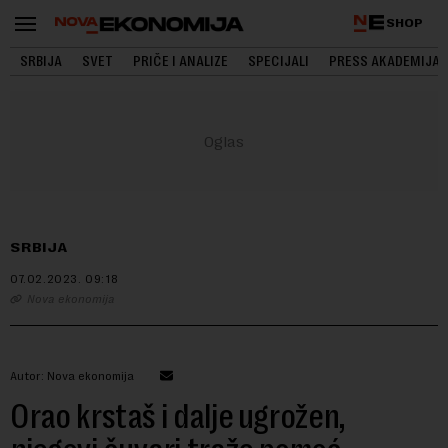
SHOP
SRBIJA
SVET
PRIČE I ANALIZE
SPECIJALI
PRESS AKADEMIJA
SRBIJA
07.02.2023.
09:18
Nova ekonomija
Autor: Nova ekonomija
Orao krstaš i dalje ugrožen,