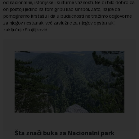
od nacionalne, istorijske i kulturne važnosti. Ne bi bilo dobro da
on postoji jedino na tom grbu kao simbol. Zato, hajde da
pomognemo krstašu i da u budućnosti ne tražimo odgovorne
za njegov nestanak, već zaslužne za njegov opstanak“,
zaključuje Stojiljković.