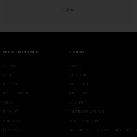
NOVA EKONOMIJA
O NAMA
SRBIJA
KONTAKT
SVET
MARKETING
KOLUMNE
IMPRESSUM
PRIČE I ANALIZE
NJUZLETER
VIDEO
KLIJENTI
PODCAST
POLITIKA PRIVATNOSTI
ODRŽIVOST
PRAVILA KORIŠĆENJA
LEPŠI ŽIVOT
SMERNICE ZA PRIMENU VEŠTAČKE INTELI