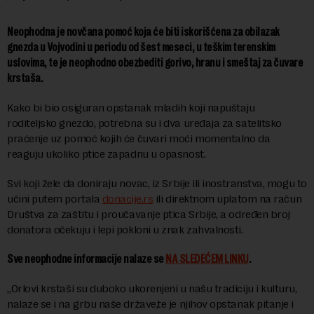
Neophodna je novčana pomoć koja će biti iskorišćena za obilazak
gnezda u Vojvodini u periodu od šest meseci, u teškim terenskim
uslovima, te je neophodno obezbediti gorivo, hranu i smeštaj za čuvare
krstaša.
Kako bi bio osiguran opstanak mladih koji napuštaju
roditeljsko gnezdo, potrebna su i dva uređaja za satelitsko
praćenje uz pomoć kojih će čuvari moći momentalno da
reaguju ukoliko ptice zapadnu u opasnost.
Svi koji žele da doniraju novac, iz Srbije ili inostranstva, mogu to
učini putem portala
donacije.rs
ili direktnom uplatom na račun
Društva za zaštitu i proučavanje ptica Srbije, a određen broj
donatora očekuju i lepi pokloni u znak zahvalnosti.
Sve neophodne informacije nalaze se
NA SLEDEĆEM LINKU
.
„Orlovi krstaši su duboko ukorenjeni u našu tradiciju i kulturu,
nalaze se i na grbu naše države,te je njihov opstanak pitanje i