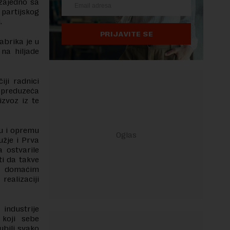
 zajedno sa
artijskog
.
PRIJAVITE SE
abrika je u
na hiljade
ji radnici
i preduzeća
izvoz iz te
ju i opremu
užje i Prva
 ostvarile
ti da takve
ja domaćim
ealizaciji
industrije
 koji sebe
ubili svako