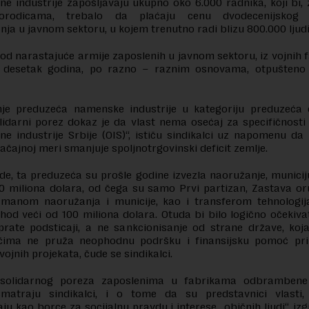
 industrije zapošljavaju ukupno oko 6.000 radnika, koji bi,
orodicama, trebalo da plaćaju cenu dvodecenijskog p
nja u javnom sektoru, u kojem trenutno radi blizu 800.000 ljudi
 od narastajuće armije zaposlenih u javnom sektoru, iz vojnih f
h desetak godina, po razno – raznim osnovama, otpušteno 
nje preduzeća namenske industrije u kategoriju preduzeća či
lidarni porez dokaz je da vlast nema osećaj za specifičnost
 industrije Srbije (OIS)“, ističu sindikalci uz napomenu da 
ačajnoj meri smanjuje spoljnotrgovinski deficit zemlje.
e, ta preduzeća su prošle godine izvezla naoružanje, munici
0 miliona dolara, od čega su samo Prvi partizan, Zastava or
asmanom naoružanja i municije, kao i transferom tehnologija
ihod veći od 100 miliona dolara. Otuda bi bilo logično očekiva
 prate podsticaji, a ne sankcionisanje od strane države, ko
čima ne pruža neophodnu podršku i finansijsku pomoć pri r
vojnih projekata, čude se sindikalci.
solidarnog poreza zaposlenima u fabrikama odbrambene 
smatraju sindikalci, i o tome da su predstavnici vlasti,
aju kao borce za socijalnu pravdu i interese „običnih ljudi“, izg