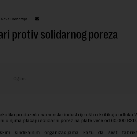
: Nova Ekonomija
ri protiv solidarnog poreza
nekoliko preduzeća namenske industrije oštro kritikuju odluku V
ni u njima plaćaju solidarni porez na plate veće od 60.000 RSD.
skim sindikalnim organizacijama kažu da šest fabri