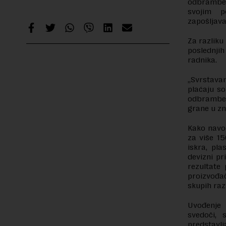
odbrambene
svojim p
zapošljava
Za razliku
poslednji
radnika.
„Svrstava
plaćaju so
odbrambene
grane u zn
Kako navod
za više 15
iskra, pl
devizni pr
rezultate
proizvođa
skupih raz
Uvođenje 
svedoči, 
predstavlj