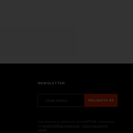
Vladi Srbije, Dubravkom...
NEWSLETTER
PRIJAVITE SE
Ova stranica je zaštićena sa reCAPTCHA i primenjuju
se
Google Politika privatnosti
i
Uslovi korišćenja
usluge