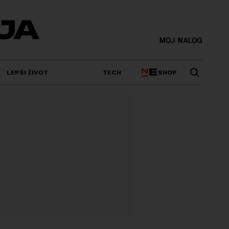
MOJ NALOG
SHOP
LEPŠI ŽIVOT
TECH