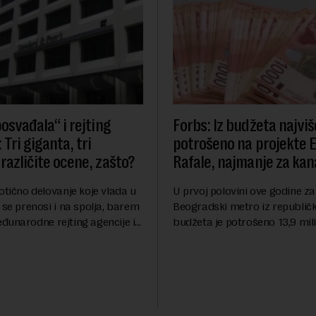
osvađala“ i rejting
Forbs: Iz budžeta najviš
 Tri giganta, tri
potrošeno na projekte 
različite ocene, zašto?
Rafale, najmanje za kana
otično delovanje koje vlada u
U prvoj polovini ove godine za
 se prenosi i na spolja, barem
Beogradski metro iz republič
đunarodne rejting agencije i
budžeta je potrošeno 13,9 mili
nstitucije u pitanju. Mi od
dinara, za novi most preko Sa
mo inflaciju, robu lošijeg
milijardi dinara, a za projeka
kanalizacionog sistema u Beog