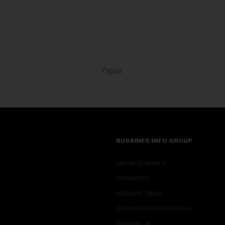
BUSSINES INFO GROUP
ONLINE EDUKACIJE
IZDAVAŠTVO
MEDIJSKE OBUKE
ORGANIZACIJA DOGADJAJA
EKONOM I JA