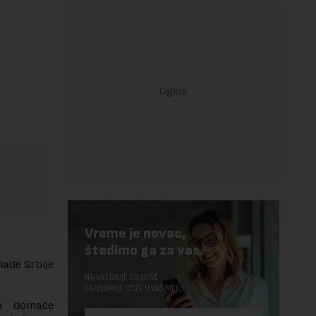
Vreme je novac,
štedimo ga za vas.
lade Srbije
NAJVREDNIJE OD NOVE
EKONOMIJE STIŽE U VAŠ MEJL.
ka domaće