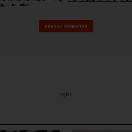
nja
su primenjeni.