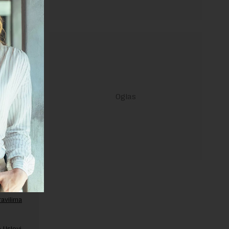
ао, тј.
ravilima
 Uslovi