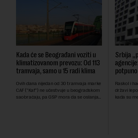
Kada će se Beograđani voziti u
Srbija „p
klimatizovanom prevozu: Od 113
agencije:
tramvaja, samo u 15 radi klima
potpuno 
Ovih dana nijedan od 30 tramvaja marke
Raskol i ha
CAF ("Kaf") ne učestvuje u beogradskom
državi lepo
saobraćaju, pa GSP mora da se oslanja
kada su me
na stara vozila bez klima uređaja, kažu
ekonomske i
za Novu ekonomiju iz Sindikata Centar –
sveta uvozi
GSP i Centr...
kvalitet...