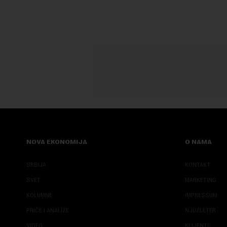
NOVA EKONOMIJA
O NAMA
SRBIJA
KONTAKT
SVET
MARKETING
KOLUMNE
IMPRESSUM
PRIČE I ANALIZE
NJUZLETER
VIDEO
KLIJENTI