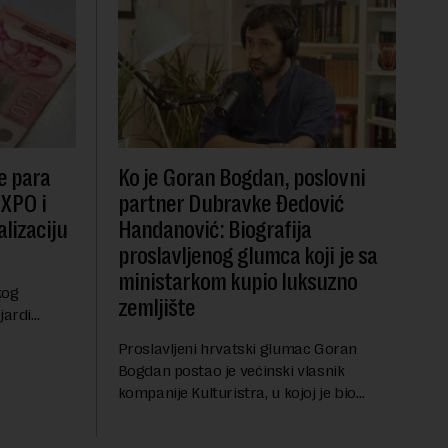
e para
Ko je Goran Bogdan, poslovni
EXPO i
partner Dubravke Đedović
lizaciju
Handanović: Biografija
proslavljenog glumca koji je sa
ministarkom kupio luksuzno
kog
zemljište
jardi
ve 1,5
Proslavljeni hrvatski glumac Goran
t centralnog
Bogdan postao je većinski vlasnik
...
kompanije Kulturistra, u kojoj je bio
suvlasnik sa, između ostalog, aktuelnom
ministarkom rudarstva i energetike u