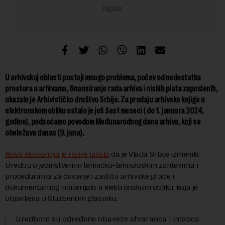
U arhivskoj oblasti postoji mnogo problema, počev od nedostatka
prostora u arhivama, finansiranje rada arhiva i niskih plata zaposlenih,
ukazalo je Arhivističko društvo Srbije. Za predaju
arhivske knjige u
elektronskom obliku ostalo je još šest meseci ( do 1. januara 2024.
godine), podsećamo povodom Međunarodnog dana arhiva, koji se
obeležava danas (9. juna).
Nova ekonomija je ranije pisala
da je Vlada Srbije izmenila
Uredbu o jedinstvenim tehničko-tehnološkim zahtevima i
procedurama za čuvanje i zaštitu arhivske građe i
dokumentarnog materijala u elektronskom obliku, koja je
objavljena u Službenom glasniku.
Uredbom su određene obaveze stvaraoca i imaoca