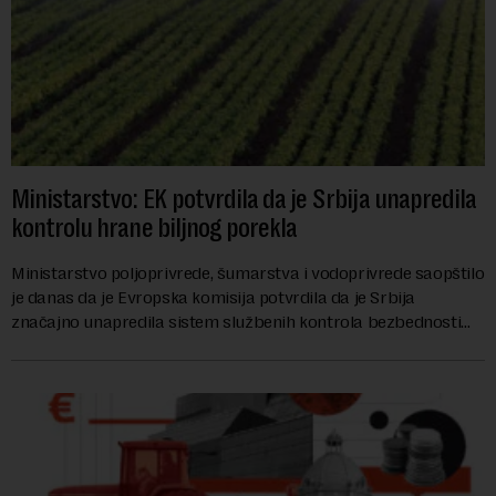
Ministarstvo: EK potvrdila da je Srbija unapredila
kontrolu hrane biljnog porekla
Ministarstvo poljoprivrede, šumarstva i vodoprivrede saopštilo
je danas da je Evropska komisija potvrdila da je Srbija
značajno unapredila sistem službenih kontrola bezbednosti
hrane biljnog porekla, te da k...