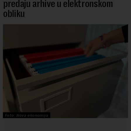
predaju arhive u elektronskom
obliku
Foto: Nova ekonomija