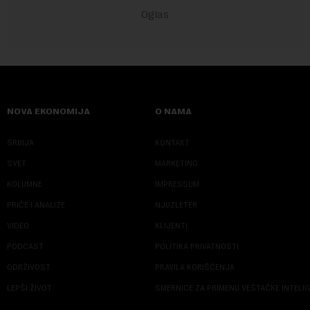
NOVA EKONOMIJA
O NAMA
SRBIJA
KONTAKT
SVET
MARKETING
KOLUMNE
IMPRESSUM
PRIČE I ANALIZE
NJUZLETER
VIDEO
KLIJENTI
PODCAST
POLITIKA PRIVATNOSTI
ODRŽIVOST
PRAVILA KORIŠĆENJA
LEPŠI ŽIVOT
SMERNICE ZA PRIMENU VEŠTAČKE INTELI