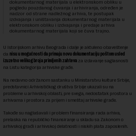
dokumentarnog materijala u elektronskom obliku u
pogledu pouzdanog čuvanja i arhiviranja, određen je
nadzor od strane nadležnog arhiva, te postupak
izdvajanja i uništavanja dokumentarnog materijala u
elektronskom obliku i izdvajanja i predaje arhiva
dokumentarnog materijala koji se čuva trajno.
U Istorijskom arhivu Beograda i dalje je aktuleno obaveštenje
da
nisu u mogućnosti da primaju novu dokumentaciju poštom usled
izuzetno velikog broja primljenih zahteva
za izdavanje saglasnosti
na Listu kategorija arhivske građe.
Na nedavno održanom sastanku u Ministarstvu kulture Srbije,
predstavnici Arhivističkog društva Srbije ukazali su na
probleme u arhivskoj oblasti, pre svega, nedostatak prostora u
arhivama i prostora za prijem i smeštaj arhivske građe.
Takođe su naglašavali i problem finansiranja rada arhiva,
prelaska na republičko finansiranje u skladu sa Zakonom o
arhivskoj građi i arhivskoj delatnosti i niskih plata zaposlenih.