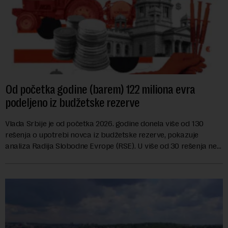
Od početka godine (barem) 122 miliona evra
podeljeno iz budžetske rezerve
Vlada Srbije je od početka 2026. godine donela više od 130
rešenja o upotrebi novca iz budžetske rezerve, pokazuje
analiza Radija Slobodne Evrope (RSE). U više od 30 rešenja ne
navodi se tačan iznos koji će ...