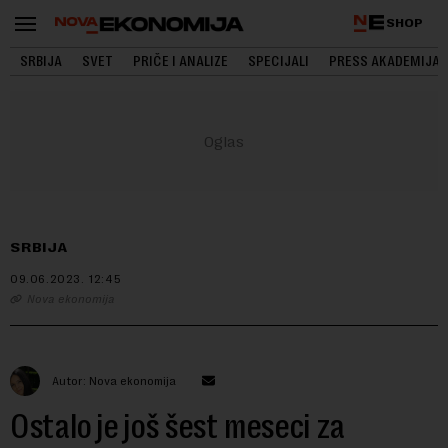
SHOP
SRBIJA
SVET
PRIČE I ANALIZE
SPECIJALI
PRESS AKADEMIJA
SRBIJA
09.06.2023.
12:45
Nova ekonomija
Autor: Nova ekonomija
Ostalo je još šest meseci za