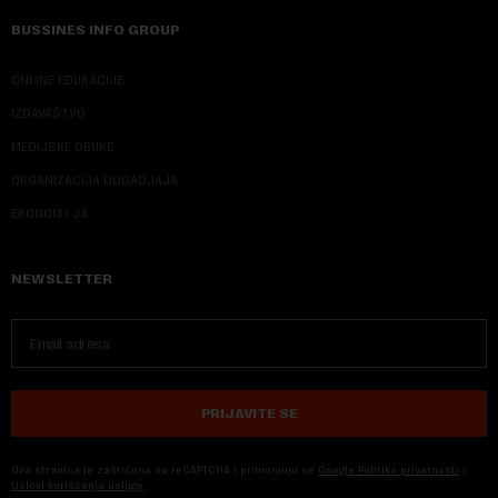
BUSSINES INFO GROUP
ONLINE EDUKACIJE
IZDAVAŠTVO
MEDIJSKE OBUKE
ORGANIZACIJA DOGADJAJA
EKONOM I JA
NEWSLETTER
PRIJAVITE SE
Ova stranica je zaštićena sa reCAPTCHA i primenjuju se
Google Politika privatnosti
i
Uslovi korišćenja usluge