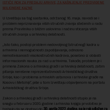
ISTIČE ROK ZA PREDAJU ARHIVE, ZA KAŠNJENJE PREDVIĐENE
MILIONSKE KAZNE
U Izveštaju sa tog sastanka, održanog 16. maja. navodi se i
problem nepriznavanja viših stručnih zvanja stečenih u radu
prema Pravilniku o bližim uslovima i načinu sticanja viših
stručnih zvanja u arhivskoj delatnosti.
„Isto tako, postoji problem nedovoljnog (stručnog) kadra u
arhivima i nemogućnosti zapošljavanja, odnosno
nemotivisanosti visokostručnih kadrova, posebno iz oblasti
informacionih nauka za rad u arhivima. Takođe, problem je i
primena Zakona o arhivskoj građi i arhivskoj delatnosti, zatim
pitanja nerešene reprezentativnosti Arhivističkog društva
Srbije, kao i problema arhivskih ustanova i arhivske građe na
Kosovu i Metohiji“, piše u tom Izveštaju objavljenom na portalu
Arhivističkog društva Srbije.
Zakon o arhivskoj građi i arhivskoj delatnosti stupio je na
snagu u februaru 2020. godine i arhivska knjiga prvobitno je
trebalo da se dostavi do
30. aprila 2022. godine, pa je rok odložen za