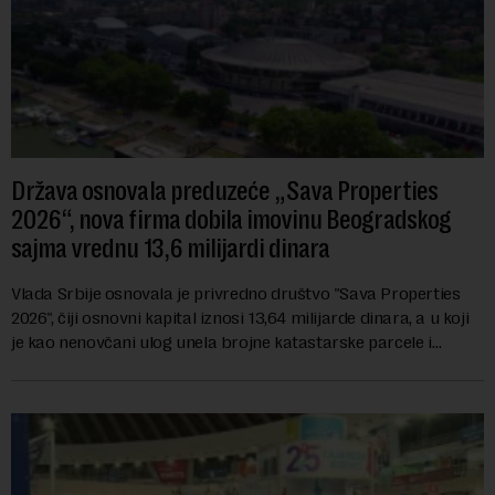
Država osnovala preduzeće „Sava Properties
2026“, nova firma dobila imovinu Beogradskog
sajma vrednu 13,6 milijardi dinara
Vlada Srbije osnovala je privredno društvo "Sava Properties
2026", čiji osnovni kapital iznosi 13,64 milijarde dinara, a u koji
je kao nenovčani ulog unela brojne katastarske parcele i
objekte u okviru kompl...