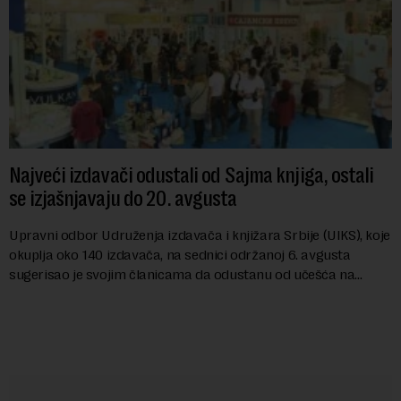
Najveći izdavači odustali od Sajma knjiga, ostali
se izjašnjavaju do 20. avgusta
Upravni odbor Udruženja izdavača i knjižara Srbije (UIKS), koje
okuplja oko 140 izdavača, na sednici održanoj 6. avgusta
sugerisao je svojim članicama da odustanu od učešća na
predstojećem Sajmu knjiga. Vrem...