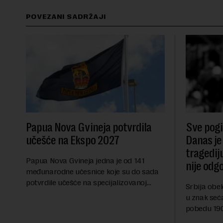
POVEZANI SADRŽAJI
Papua Nova Gvineja potvrdila
Sve pogib
učešće na Ekspo 2027
Danas je
tragedij
Papua Nova Gvineja jedna je od 141
nije odg
međunarodne učesnice koje su do sada
potvrdile učešće na specijalizovanoj
Srbija obe
međunarodnoj izložbi "Ekspu 2027"
u znak seć
Beograd, gde će predstaviti i kao državu
pobedu 1903
sa najvećom jezičkom ra...
njoj od tad