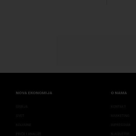
transformi
karakterišu 
NOVA EKONOMIJA
O NAMA
SRBIJA
KONTAKT
SVET
MARKETING
KOLUMNE
IMPRESSUM
PRIČE I ANALIZE
NJUZLETER