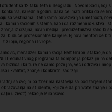
 student sa 12 fakulteta u Beogradu i Novom Sadu, koji su
 konkursa, narednih godinu dana će imati priliku da se kro
aju sa veštinama i tehnikama povezivanja umetnosti, nov
ja i komunikacionih sistema, kao i da razmene iskustva i s
znanja iz dizajna, novih medija i preduzetništva kako bi se
 za buduće profesionalne karijere. Njihovi mentori će biti
iz Srbije, regiona i Evrope.
anković, menadžer komunikacija Nelt Grupe istakao je da
NELT edukativnog programa ta kompanija pokazuje na del
va biznisa i kulture ne samo poželjna, već i održiva i neo
lisali kvalitet, znanje i konkretni sadržaji.
aradnji sa svojim partnerima nastavlja sa podizanjem sta
 obrazovanja na studente, koji žele da prihvate znanje i 
alje u život“, rekao je Milanković.