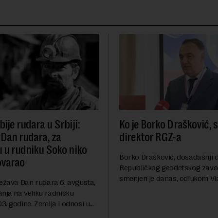
ije rudara u Srbiji:
Ko je Borko Drašković, 
 Dan rudara, za
direktor RGZ-a
u u rudniku Soko niko
Borko Drašković, dosadašnji d
ovarao
Republičkog geodetskog zavo
smenjen je danas, odlukom Vl
ležava Dan rudara 6. avgusta,
Srbije.On je na ovoj funkciji p
anja na veliku radničku
godina. Preciznije, on je 23. jul
. godine. Zemlja i odnosi u
izabran za v.d. di...
a su se nekoliko puta