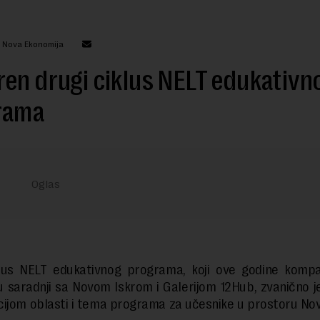
: Nova Ekonomija
en drugi ciklus NELT edukativn
rama
klus NELT edukativnog programa, koji ove godine kompa
 u saradnji sa Novom Iskrom i Galerijom 12Hub, zvanično 
ijom oblasti i tema programa za učesnike u prostoru Nov