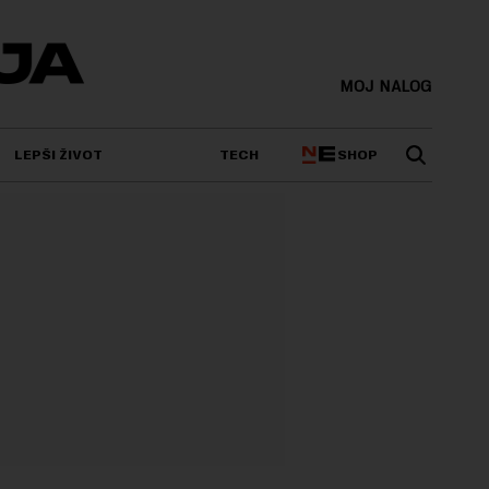
MOJ NALOG
SHOP
LEPŠI ŽIVOT
TECH