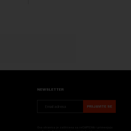
Nova....
NEWSLETTER
PRIJAVITE SE
Ova stranica je zaštićena sa reCAPTCHA i primenjuju