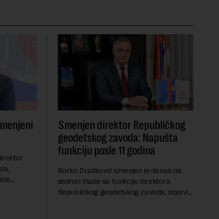
smenjeni
Smenjen direktor Republičkog
geodetskog zavoda: Napušta
funkciju posle 11 godina
irektor
da,
Borko Drašković smenjen je danas na
ade
sednici Vlade sa funkcije direktora
roveo čak 11
Republičkog geodetskog zavoda, objavio
a 2015.
je portal Nova.rs.Drašković je na poziciji
direktora RGZ-a bio 11 godina.Kako piše