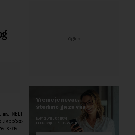
og
Vreme je novac,
štedimo ga za vas.
nija NELT
NAJVREDNIJE OD NOVE
je započeo
EKONOMIJE STIŽE U VAŠ MEJL.
e Iskre.