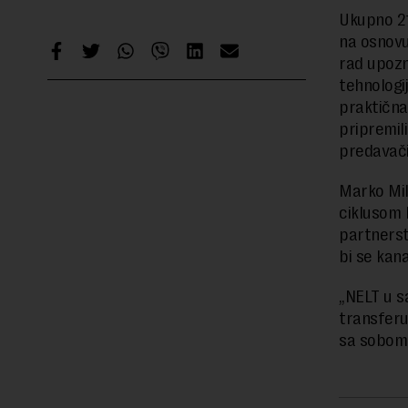
Ukupno 21
na osnovu
rad upozn
tehnologi
praktična 
pripremili
predavači 
Marko Mil
ciklusom 
partnerst
bi se kana
„NELT u s
transferu
sa sobom d