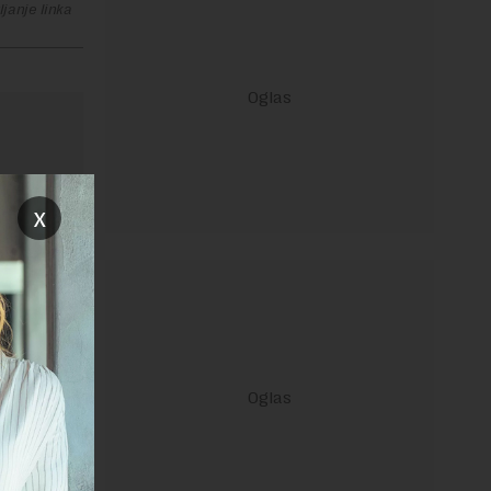
janje linka
x
ravilima
 Uslovi