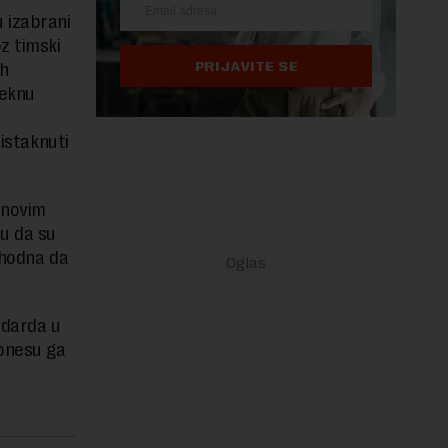
 izabrani
z timski
PRIJAVITE SE
ih
teknu
 istaknuti
 novim
u da su
phodna da
ndarda u
ponesu ga