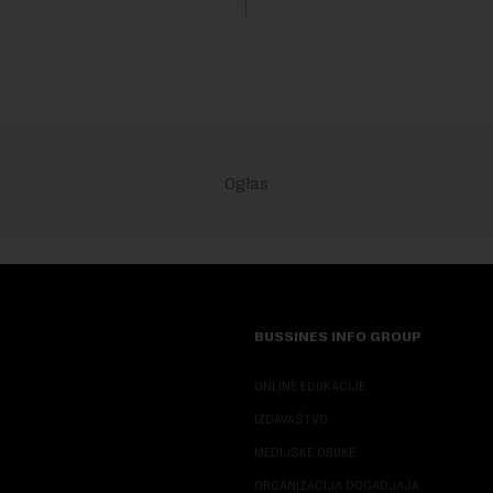
sali, a sektor rudarstva danas
velike r...
BUSSINES INFO GROUP
ONLINE EDUKACIJE
IZDAVAŠTVO
MEDIJSKE OBUKE
ORGANIZACIJA DOGADJAJA