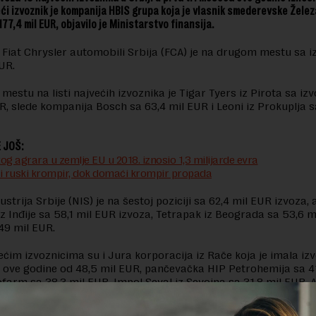
eći izvoznik je kompanija HBIS grupa koja je vlasnik smederevske Žele
77,4 mil EUR, objavilo je Ministarstvo finansija.
Fiat Chrysler automobili Srbija (FCA) je na drugom mestu sa 
EUR.
mestu na listi najvećih izvoznika je Tigar Tyers iz Pirota sa i
R, slede kompanija Bosch sa 63,4 mil EUR i Leoni iz Prokuplja s
 JOŠ:
og agrara u zemlje EU u 2018. iznosio 1,3 milijarde evra
zi ruski krompir, dok domaći krompir propada
strija Srbije (NIS) je na šestoj poziciji sa 62,4 mil EUR izvoza, 
z Inđije sa 58,1 mil EUR izvoza, Tetrapak iz Beograda sa 53,6 m
49 mil EUR.
ćim izvoznicima su i Jura korporacija iz Rače koja je imala iz
 ove godine od 48,5 mil EUR, pančevačka HIP Petrohemija sa 41
arm sa 38,3 mil EUR, Impol Seval iz Sevojna sa 31,8 mil EUR, A
ervis iz Novog Sada sa 30,3 mil EUR i Johnson Electric iz Niša s