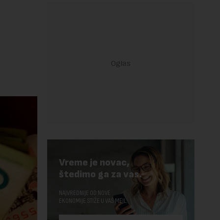
Vreme je novac,
štedimo ga za vas.
NAJVREDNIJE OD NOVE
EKONOMIJE STIŽE U VAŠ MEJL.