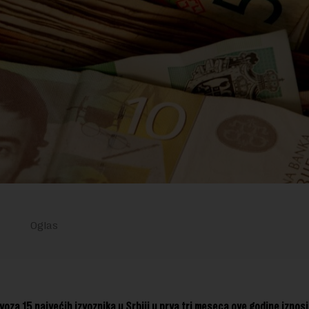
oza 15 najvećih izvoznika u Srbiji u prva tri meseca ove godine iznosil