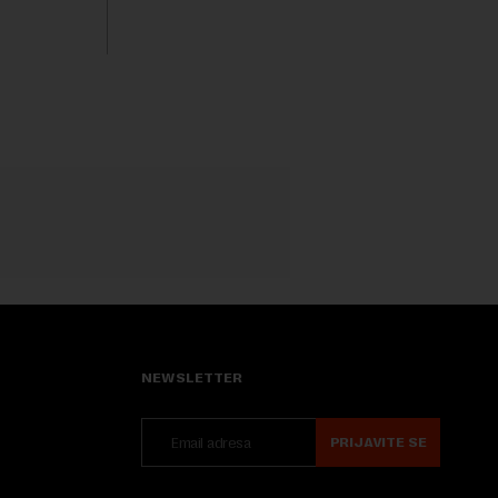
Niša. U odgovoru Novoj ekonomiji na
pitanje o razlozima za ovo povlačenje,
ovaj avio-gigant...
NEWSLETTER
PRIJAVITE SE