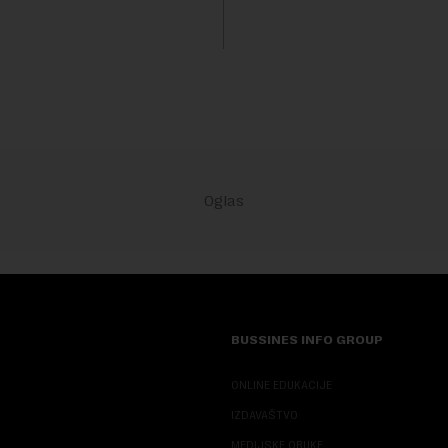
 po...
dinara po litru. ...
BUSSINES INFO GROUP
ONLINE EDUKACIJE
IZDAVAŠTVO
MEDIJSKE OBUKE