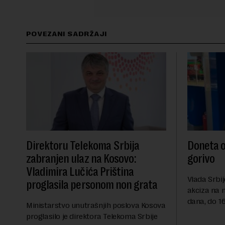
POVEZANI SADRŽAJI
Direktoru Telekoma Srbija
Doneta o
zabranjen ulaz na Kosovo:
gorivo
Vladimira Lučića Priština
Vlada Srbij
proglasila personom non grata
akciza na 
dana, do 16
Ministarstvo unutrašnjih poslova Kosova
RTS, a pre
proglasilo je direktora Telekoma Srbije
akciza važ