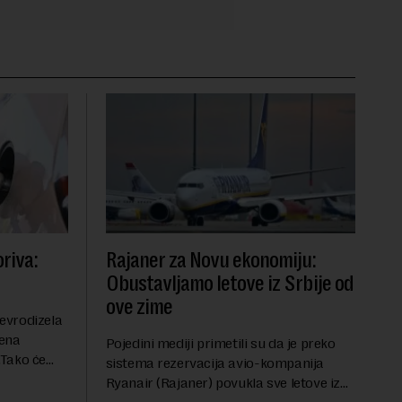
riva:
Rajaner za Novu ekonomiju:
Obustavljamo letove iz Srbije od
ove zime
evrodizela
cena
Pojedini mediji primetili su da je preko
.Tako će
sistema rezervacija avio-kompanija
litru.
Ryanair (Rajaner) povukla sve letove iz
će 202