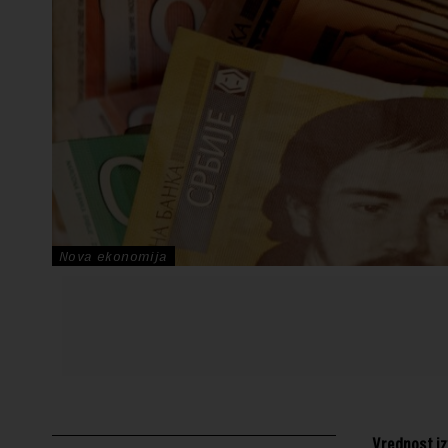
Nova ekonomija
Vrednost izv