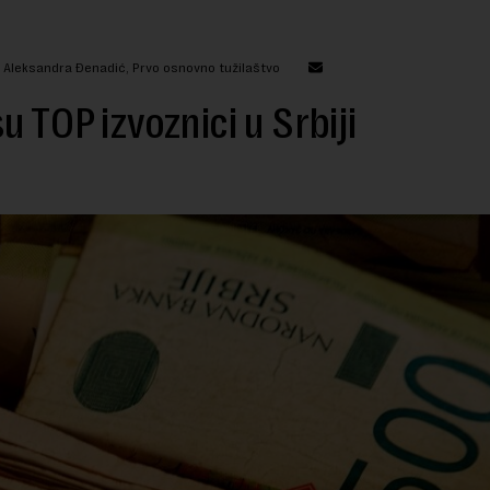
: Aleksandra Đenadić, Prvo osnovno tužilaštvo
u TOP izvoznici u Srbiji