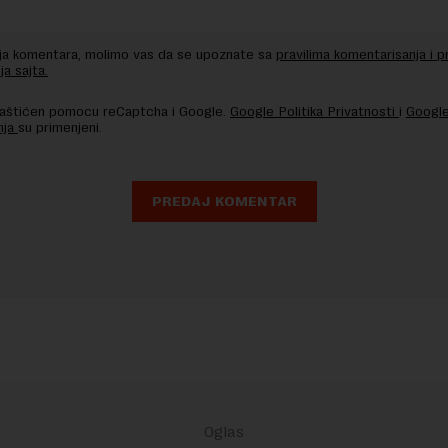
nja komentara, molimo vas da se upoznate sa
pravilima komentarisanja i p
ja sajta.
 zaštićen pomocu reCaptcha i Google.
Google Politika Privatnosti
i
Google
nja
su primenjeni.