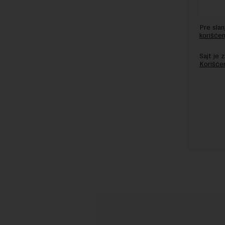
Pre sla
korišćen
Sajt je
Korišće