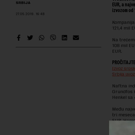
SRBIJA
EUR, a najv
izvozom od 1
27.05.2019.
16:48
Kompanija 
121,4 mil 
Na trećem 
108 mil EU
EUR.
PROČITAJTE
Izvoz srpsk
Srbija uvo
Naftna indu
Grundfos i
Henkel sa 
Među najve
tri meseca
EUR, Hemof
Mobility s
EUR.