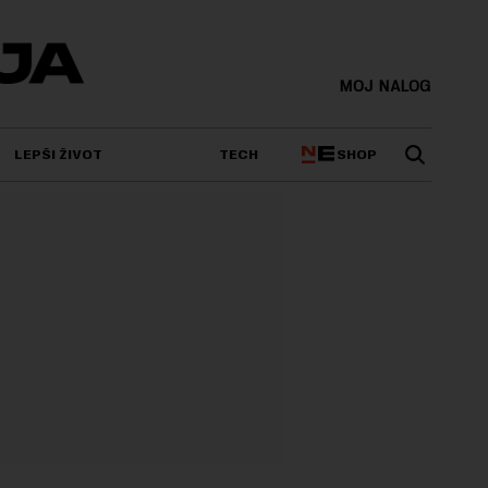
MOJ NALOG
SHOP
LEPŠI ŽIVOT
TECH