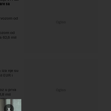
zare sa
izvozom od
zvozom od
a 62,6 mil
a iza nje su
il EUR i
voz u prva
,8 mil
ptiv
a 30,1 mil
x