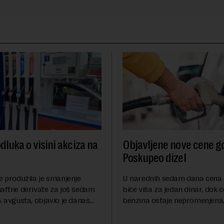
dluka o visini akciza na
Objavljene nove cene go
Poskupeo dizel
e produžila je smanjenje
U narednih sedam dana cena 
naftne derivate za još sedam
biće viša za jedan dinar, dok 
. avgusta, objavio je danas
benzina ostaje nepromenjena
nosi Beta.Postojeće smanjenje
evrodizel koštati 227 dinara po 
i do 9. avgusta kao mera
Cena benzina, kao i dosad, bi