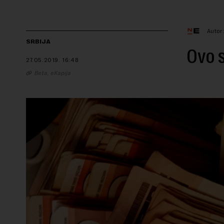
Autor
SRBIJA
Ovo s
27.05.2019.
16:48
Beta, eKapija