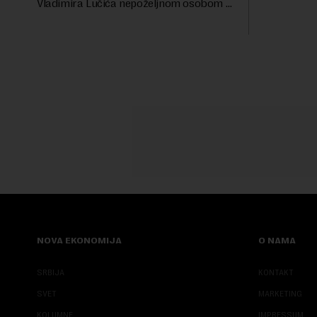
Vladimira Lučića nepoželjnom osobom i
ublažavanja
trajno mu zabranilo ulazak, tranzit i
boravak na Kosovu, navodeći kao razlog
njegove javn...
NOVA EKONOMIJA
O NAMA
SRBIJA
KONTAKT
SVET
MARKETING
KOLUMNE
IMPRESSUM