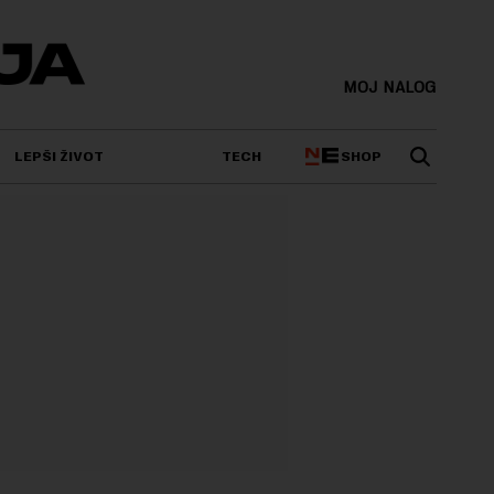
MOJ NALOG
SHOP
LEPŠI ŽIVOT
TECH