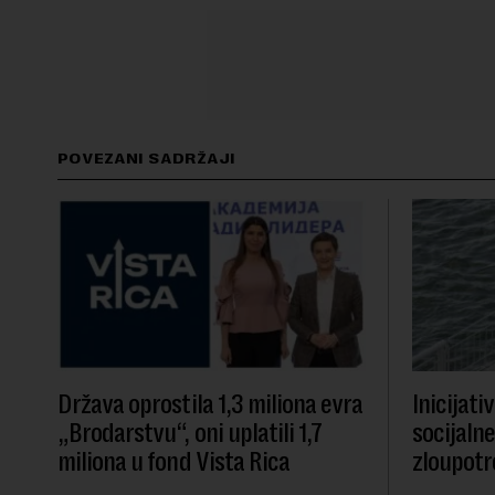
POVEZANI SADRŽAJI
Država oprostila 1,3 miliona evra
Inicijati
„Brodarstvu“, oni uplatili 1,7
socijaln
miliona u fond Vista Rica
zloupotr