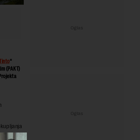
Tinto
“
tim (PAKT)
Projekta
h
okupljanja