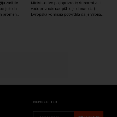
iju zaštite
Ministarstvo poljoprivrede, šumarstva i
cenjuje da
vodoprivrede saopštilo je danas da je
ih promena,
Evropska komisija potvrdila da je Srbija
asa i
značajno unapredila sistem službenih
va, zahteva
kontrola bezbednosti hrane biljnog
porekla, te da k...
NEWSLETTER
PRIJAVITE SE