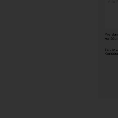
Pre sla
korišćen
Sajt je
Korišće