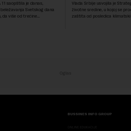
A 11 saopštila je danas,
Vlada Srbije usvojila je Strateg
beležavanja Svetskog dana
životne sredine, u kojoj se pro
 da više od trećine
zaštita od posledica klimatsk
a Srbije teško sastavlja kraj s
poput aktuelnog toplotnog tal
eživljava od plate do plate.U
niskog vodostaja rečnih slivo
iše ...
inve...
BUSSINES INFO GROUP
ONLINE EDUKACIJE