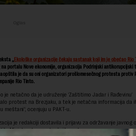
ksta „
Ekološke organizacije čekaju sastanak koji im je obećao Rio 
 na portalu Nove ekonomije, organizacija Podrinjski antikorupcijski 
saopštila je da su oni organizatori prošlomesečnog protesta protiv 
panije Rio Tinto.
o je netačno da je udruženje ‘Zaštitimo Jadar i Rađevinu’
alo protest na Brezjaku, a tek je netačna informacija da i
u meštani“, ocenjuju u PAKT-u.
acija je redakciji dostavila i prijavu za održavanje javnog 
utila Ministarstvu unutrašnjih poslova.