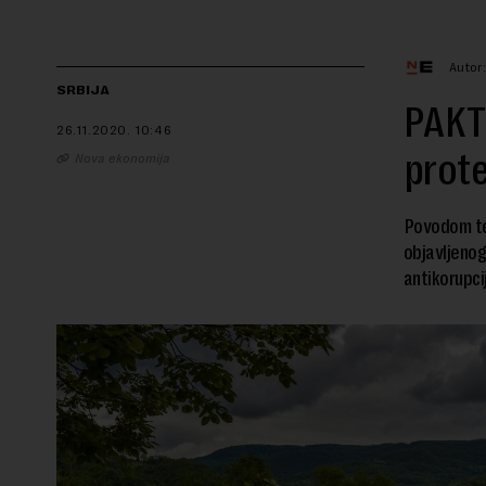
Autor
SRBIJA
PAKT 
26.11.2020.
10:46
prote
Nova ekonomija
Povodom tek
objavljenog
antikorupci