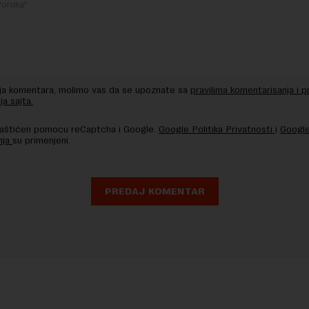
nja komentara, molimo vas da se upoznate sa
pravilima komentarisanja i p
ja sajta.
 zaštićen pomocu reCaptcha i Google.
Google Politika Privatnosti
i
Google
nja
su primenjeni.