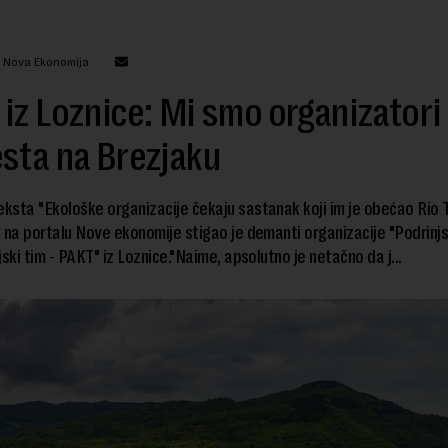
: Nova Ekonomija
iz Loznice: Mi smo organizatori
sta na Brezjaku
sta "Ekološke organizacije čekaju sastanak koji im je obećao Rio 
 na portalu Nove ekonomije stigao je demanti organizacije "Podrinjs
jski tim - PAKT" iz Loznice."Naime, apsolutno je netačno da j...