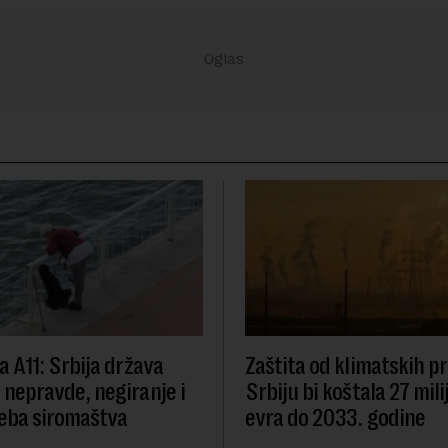
va A11: Srbija država
Zaštita od klimatskih 
e nepravde, negiranje i
Srbiju bi koštala 27 mili
eba siromaštva
evra do 2033. godine