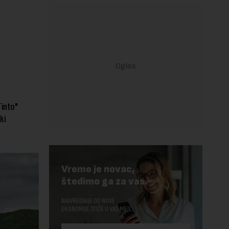
Tinto"
ki
Vreme je novac,
štedimo ga za vas.
NAJVREDNIJE OD NOVE
EKONOMIJE STIŽE U VAŠ MEJL.