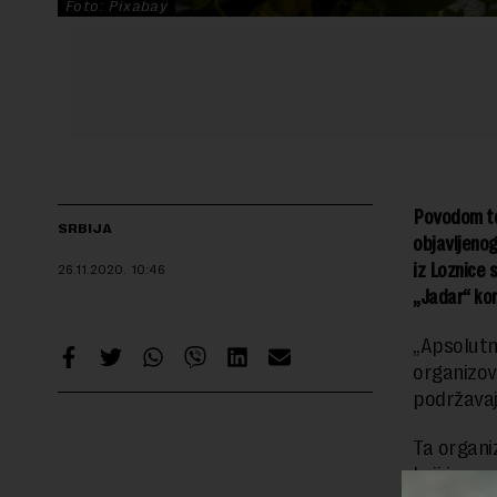
Foto: Pixabay
Povodom te
SRBIJA
objavljenog
iz Loznice 
26.11.2020.
10:46
„Jadar“ kom
„Apsolutn
organizov
podržavaj
Ta organiz
koji je up