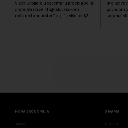
Vlada Srbije je u decembru prošle godine
Inicijative 
dozvolila da se "Jugoslovenskom
povodom o
rečnom brodarstvu" otpiše više od 1,3
siromašnih,
miliona evra duga prema državi, objavila
stanovništv
je Pištaljka. To je učinjeno zaključkom koji
krajem i pr
do danas n...
saopštenju p
NOVA EKONOMIJA
O NAMA
SRBIJA
KONTAKT