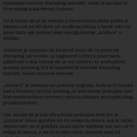
celokupne imovine stečajnog dužnika“, rekao je portparol
Privrednog suda Nenad Unčević.
On je kazao da je do rešenja o bankrotstvu došlo pošto je
istekao rok od 90 dana od uvođenja stečaj, u kome niko od
poverilaca nije podneo plan reorganizacije „Azotare“ u
stečaju.
Unkčević je objasnio da bankrot znači da će povernik
stečajnog upravnika, uz saglanost Odbora poverilaca,
odlučivati o dva načina da se oni namire i to postupkom
prodaje pravnog lica ili nepokretne imovine stečajnog
dužnika, nakon procene imovine.
„Azotara“ je ustečaju od polovine avgusta, kada je Privredni
sud u Pančevu usvojio predlog za pokretanje postupka nad
tom pančevačkom firmom i otvorio stečajni postupak zbog
przadzaženosti.
List navodi da je sud obrazložio postupak time što je
„Azotara“ imala gubitak od 4,9 milijardi dinara, koji je ostao
nepokriven, da je gubitak iznad visine kapitala bio veći od 11
milijardi dinara, a da su kratkoročne obaveze veće od