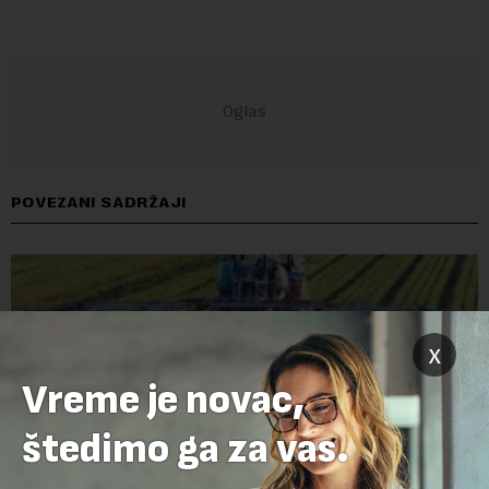
POVEZANI SADRŽAJI
x
Vreme je novac,
štedimo ga za vas.