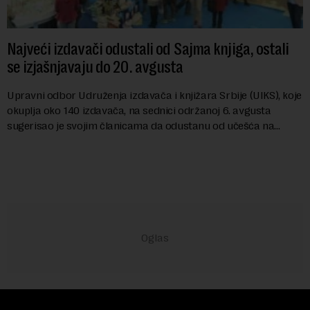
Najveći izdavači odustali od Sajma knjiga, ostali
se izjašnjavaju do 20. avgusta
Upravni odbor Udruženja izdavača i knjižara Srbije (UIKS), koje
okuplja oko 140 izdavača, na sednici održanoj 6. avgusta
sugerisao je svojim članicama da odustanu od učešća na
predstojećem Sajmu knjiga. Vrem...