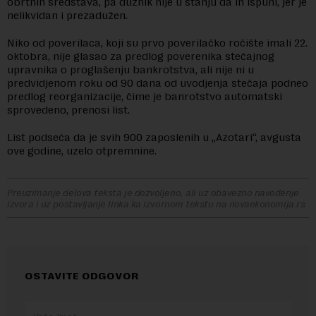
obrtnih sredstava, pa dužnik nije u stanju da ih ispuni, jer je
nelikvidan i prezadužen.
Niko od poverilaca, koji su prvo poverilačko ročište imali 22.
oktobra, nije glasao za predlog poverenika stečajnog
upravnika o proglašenju bankrotstva, ali nije ni u
predvidjenom roku od 90 dana od uvodjenja stečaja podneo
predlog reorganizacije, čime je banrotstvo automatski
sprovedeno, prenosi list.
List podseća da je svih 900 zaposlenih u „Azotari“, avgusta
ove godine, uzelo otpremnine.
Preuzimanje delova teksta je dozvoljeno, ali uz obavezno navođenje
izvora i uz postavljanje linka ka izvornom tekstu na novaekonomija.rs
OSTAVITE ODGOVOR