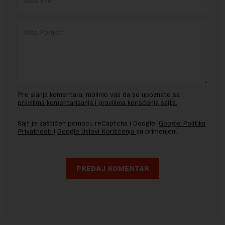
Pre slanja komentara, molimo vas da se upoznate sa
pravilima komentarisanja i pravilima korišćenja sajta.
Sajt je zaštićen pomocu reCaptcha i Google.
Google Politika
Privatnosti
i
Google Uslovi Korišćenja
su primenjeni.