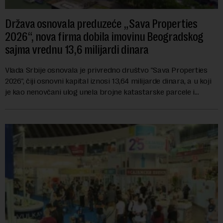
Država osnovala preduzeće „Sava Properties
2026“, nova firma dobila imovinu Beogradskog
sajma vrednu 13,6 milijardi dinara
Vlada Srbije osnovala je privredno društvo "Sava Properties
2026", čiji osnovni kapital iznosi 13,64 milijarde dinara, a u koji
je kao nenovčani ulog unela brojne katastarske parcele i
objekte u okviru kompl...