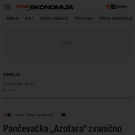
SHOP
SRBIJA
SVET
PRIČE I ANALIZE
SPECIJALI
PRESS AKADEMIJA
SRBIJA
26.12.2018.
12:41
Beta
Autor: Milan Jovanović
Pančevačka „Azotara“ zvanično