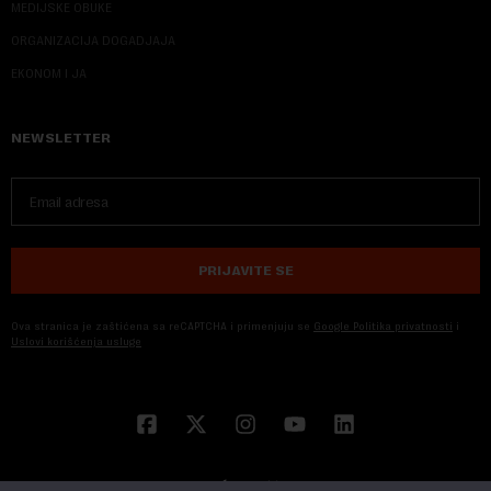
MEDIJSKE OBUKE
ORGANIZACIJA DOGADJAJA
EKONOM I JA
NEWSLETTER
PRIJAVITE SE
Ova stranica je zaštićena sa reCAPTCHA i primenjuju se
Google Politika privatnosti
i
Uslovi korišćenja usluge