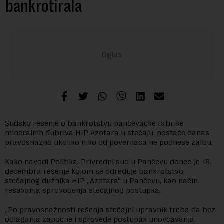
bankrotirala
Sudsko rešenje o bankrotstvu pančevačke fabrike
mineralnih đubriva HIP Azotara u stečaju, postaće danas
pravosnažno ukoliko niko od poverilaca ne podnese žalbu.
Kako navodi Politika, Privredni sud u Pančevu doneo je 18.
decembra rešenje kojom se određuje bankrotstvo
stečajnog dužnika HIP „Azotara“ u Pančevu, kao način
rešavanja sprovođenja stečajnog postupka.
„Po pravosnažnosti rešenja stečajni upravnik treba da bez
odlaganja započne i sprovede postupak unovčavanja