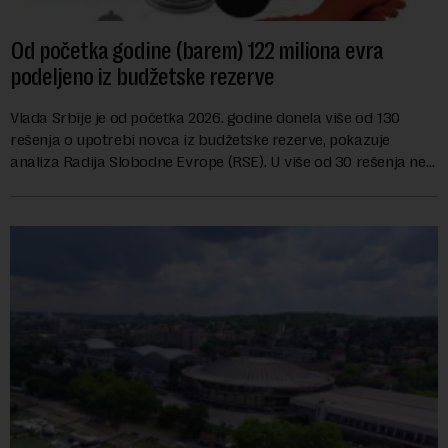
Od početka godine (barem) 122 miliona evra
podeljeno iz budžetske rezerve
Vlada Srbije je od početka 2026. godine donela više od 130
rešenja o upotrebi novca iz budžetske rezerve, pokazuje
analiza Radija Slobodne Evrope (RSE). U više od 30 rešenja ne
navodi se tačan iznos koji će ...