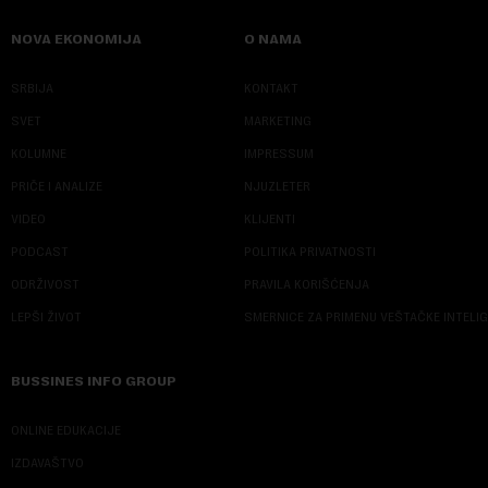
NOVA EKONOMIJA
O NAMA
SRBIJA
KONTAKT
SVET
MARKETING
KOLUMNE
IMPRESSUM
PRIČE I ANALIZE
NJUZLETER
VIDEO
KLIJENTI
PODCAST
POLITIKA PRIVATNOSTI
ODRŽIVOST
PRAVILA KORIŠĆENJA
LEPŠI ŽIVOT
SMERNICE ZA PRIMENU VEŠTAČKE INTELI
BUSSINES INFO GROUP
ONLINE EDUKACIJE
IZDAVAŠTVO