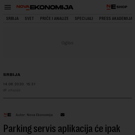
SHOP
SRBIJA
SVET
PRIČE I ANALIZE
SPECIJALI
PRESS AKADEMIJA
SRBIJA
14.08.2020.
15:31
eKapija
Autor: Nova Ekonomija
Parking servis aplikacija će ipak