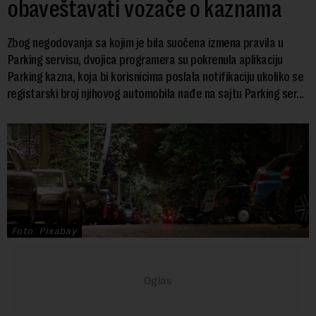
obaveštavati vozače o kaznama
Zbog negodovanja sa kojim je bila suočena izmena pravila u
Parking servisu, dvojica programera su pokrenula aplikaciju
Parking kazna, koja bi korisnicima poslala notifikaciju ukoliko se
registarski broj njihovog automobila nađe na sajtu Parking ser...
Foto: Pixabay