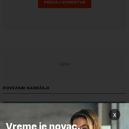
POVEZANI SADRŽAJI
x
Vreme je novac,