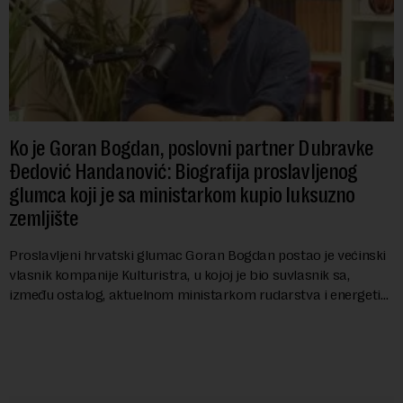
Ko je Goran Bogdan, poslovni partner Dubravke
Đedović Handanović: Biografija proslavljenog
glumca koji je sa ministarkom kupio luksuzno
zemljište
Proslavljeni hrvatski glumac Goran Bogdan postao je većinski
vlasnik kompanije Kulturistra, u kojoj je bio suvlasnik sa,
između ostalog, aktuelnom ministarkom rudarstva i energetike
u Vladi Srbije, Dubravkom...