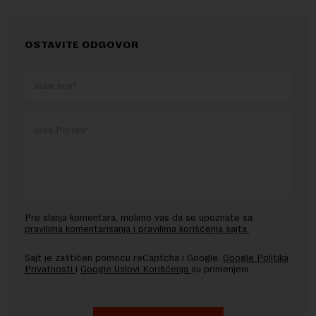
OSTAVITE ODGOVOR
Pre slanja komentara, molimo vas da se upoznate sa
pravilima komentarisanja i pravilima korišćenja sajta.
Sajt je zaštićen pomocu reCaptcha i Google.
Google Politika
Privatnosti
i
Google Uslovi Korišćenja
su primenjeni.