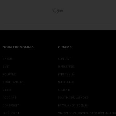
NOVA EKONOMIJA
O NAMA
SRBIJA
KONTAKT
SVET
MARKETING
KOLUMNE
IMPRESSUM
PRIČE I ANALIZE
NJUZLETER
VIDEO
KLIJENTI
PODCAST
POLITIKA PRIVATNOSTI
ODRŽIVOST
PRAVILA KORIŠĆENJA
LEPŠI ŽIVOT
SMERNICE ZA PRIMENU VEŠTAČKE INTELI