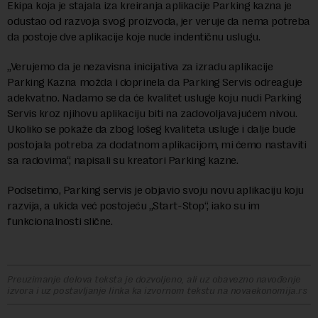
Ekipa koja je stajala iza kreiranja aplikacije Parking kazna je
odustao od razvoja svog proizvoda, jer veruje da nema potreba
da postoje dve aplikacije koje nude indentičnu uslugu.
„Verujemo da je nezavisna inicijativa za izradu aplikacije
Parking Kazna možda i doprinela da Parking Servis odreaguje
adekvatno. Nadamo se da će kvalitet usluge koju nudi Parking
Servis kroz njihovu aplikaciju biti na zadovoljavajućem nivou.
Ukoliko se pokaže da zbog lošeg kvaliteta usluge i dalje bude
postojala potreba za dodatnom aplikacijom, mi ćemo nastaviti
sa radovima“, napisali su kreatori Parking kazne.
Podsetimo, Parking servis je objavio svoju novu aplikaciju koju
razvija, a ukida već postojeću „Start-Stop“, iako su im
funkcionalnosti slične.
Preuzimanje delova teksta je dozvoljeno, ali uz obavezno navođenje
izvora i uz postavljanje linka ka izvornom tekstu na novaekonomija.rs