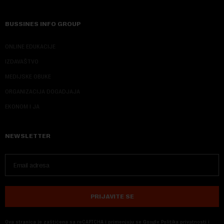
BUSSINES INFO GROUP
ONLINE EDUKACIJE
IZDAVAŠTVO
MEDIJSKE OBUKE
ORGANIZACIJA DOGADJAJA
EKONOM I JA
NEWSLETTER
PRIJAVITE SE
Ova stranica je zaštićena sa reCAPTCHA i primenjuju se
Google Politika privatnosti
i