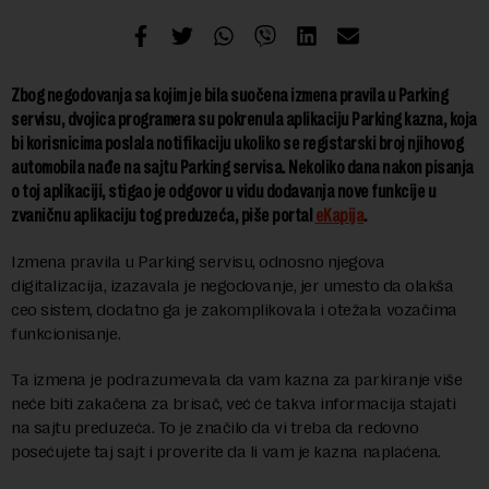
Zbog negodovanja sa kojim je bila suočena izmena pravila u Parking
servisu, dvojica programera su pokrenula aplikaciju Parking kazna, koja
bi korisnicima poslala notifikaciju ukoliko se registarski broj njihovog
automobila nađe na sajtu Parking servisa. Nekoliko dana nakon pisanja
o toj aplikaciji, stigao je odgovor u vidu dodavanja nove funkcije u
zvaničnu aplikaciju tog preduzeća, piše portal
eKapija
.
Izmena pravila u Parking servisu, odnosno njegova
digitalizacija, izazavala je negodovanje, jer umesto da olakša
ceo sistem, dodatno ga je zakomplikovala i otežala vozačima
funkcionisanje.
Ta izmena je podrazumevala da vam kazna za parkiranje više
neće biti zakačena za brisač, već će takva informacija stajati
na sajtu preduzeća. To je značilo da vi treba da redovno
posećujete taj sajt i proverite da li vam je kazna naplaćena.