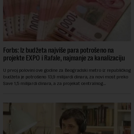
Forbs: Iz budžeta najviše para potrošeno na
projekte EXPO i Rafale, najmanje za kanalizaciju
U prvoj polovini ove godine za Beogradski metro iz republičkog
budžeta je potrošeno 13,9 milijardi dinara, za novi most preko
Save 1,5 milijardi dinara, a za projekat centralnog
kanalizacionog sistema u Beog...