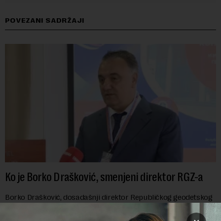
POVEZANI SADRŽAJI
Ko je Borko Drašković, smenjeni direktor RGZ-a
Borko Drašković, dosadašnji direktor Republičkog geodetskog
zavoda, smenjen je danas, odlukom Vlade Srbije.On je na ovoj
funkciji proveo čak 11 godina. Preciznije, on je 23. jula 2015.