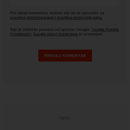
Pre slanja komentara, molimo vas da se upoznate sa
pravilima komentarisanja i pravilima korišćenja sajta.
Sajt je zaštićen pomocu reCaptcha i Google.
Google Politika
Privatnosti
i
Google Uslovi Korišćenja
su primenjeni.