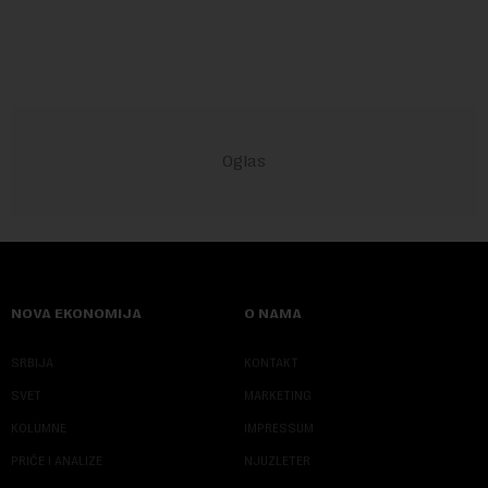
Vladom, saopštila je Narodna banka Srbi...
NOVA EKONOMIJA
O NAMA
SRBIJA
KONTAKT
SVET
MARKETING
KOLUMNE
IMPRESSUM
PRIČE I ANALIZE
NJUZLETER