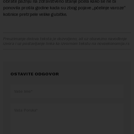
obrate pažnju na zdravstveno stanje pčela kako se ne bi
ponovila prošla godine kada su zbog pojave „pčelinje varoze“
košnice pretrpele velike gubitke.
Preuzimanje delova teksta je dozvoljeno, ali uz obavezno navođenje
izvora i uz postavljanje linka ka izvornom tekstu na novaekonomija.rs
OSTAVITE ODGOVOR