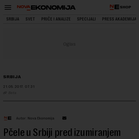
SHOP
SRBIJA
SVET
PRIČE I ANALIZE
SPECIJALI
PRESS AKADEMIJA
SRBIJA
21.05.2017.
07:31
Beta
Autor: Nova Ekonomija
Pčele u Srbiji pred izumiranjem