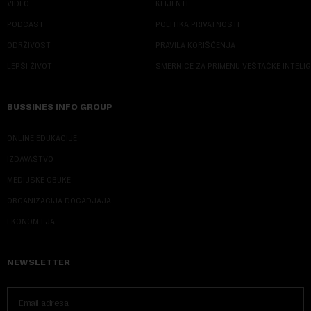
VIDEO
KLIJENTI
PODCAST
POLITIKA PRIVATNOSTI
ODRŽIVOST
PRAVILA KORIŠĆENJA
LEPŠI ŽIVOT
SMERNICE ZA PRIMENU VEŠTAČKE INTELI
BUSSINES INFO GROUP
ONLINE EDUKACIJE
IZDAVAŠTVO
MEDIJSKE OBUKE
ORGANIZACIJA DOGADJAJA
EKONOM I JA
NEWSLETTER