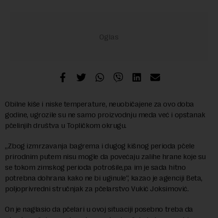
Obilne kiše i niske temperature, neuobičajene za ovo doba
godine, ugrozile su ne samo proizvodnju meda već i opstanak
pčelinjih društva u Topličkom okrugu.
„Zbog izmrzavanja bagrema i dugog kišnog perioda pčele
prirodnim putem nisu mogle da povećaju zalihe hrane koje su
se tokom zimskog perioda potrošile,pa im je sada hitno
potrebna dohrana kako ne bi uginule“, kazao je agenciji Beta,
poljoprivredni stručnjak za pčelarstvo Vukić Joksimović.
On je naglasio da pčelari u ovoj situaciji posebno treba da