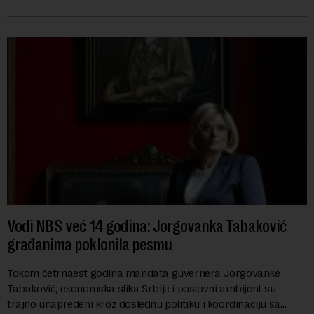
ugrožava egzistenciju 2.20...
Vodi NBS već 14 godina: Jorgovanka Tabaković
građanima poklonila pesmu
Tokom četrnaest godina mandata guvernera Jorgovanke
Tabaković, ekonomska slika Srbije i poslovni ambijent su
trajno unapređeni kroz doslednu politiku i koordinaciju sa