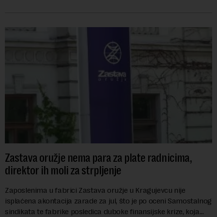
godina.Kako piše Nova....
Zastava oružje nema para za plate radnicima,
direktor ih moli za strpljenje
Zaposlenima u fabrici Zastava oružje u Kragujevcu nije
isplaćena akontacija zarade za jul, što je po oceni Samostalnog
sindikata te fabrike posledica duboke finansijske krize, koja