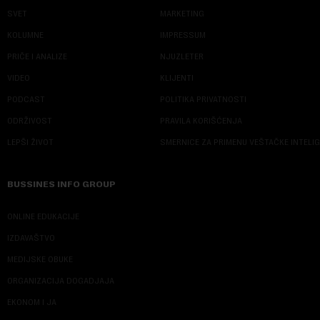
SVET
MARKETING
KOLUMNE
IMPRESSUM
PRIČE I ANALIZE
NJUZLETER
VIDEO
KLIJENTI
PODCAST
POLITIKA PRIVATNOSTI
ODRŽIVOST
PRAVILA KORIŠĆENJA
LEPŠI ŽIVOT
SMERNICE ZA PRIMENU VEŠTAČKE INTELI
BUSSINES INFO GROUP
ONLINE EDUKACIJE
IZDAVAŠTVO
MEDIJSKE OBUKE
ORGANIZACIJA DOGADJAJA
EKONOM I JA