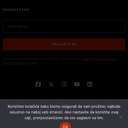
NEWSLETTER
PRIJAVITE SE
Ova stranica je zaštićena sa reCAPTCHA i primenjuju se
Google Politika privatnosti
i
Uslovi korišćenja usluge
Koristimo kolačiće kako bismo osigurali da vam pružimo najbolje
iskustvo na našoj veb stranici. Ako nastavite da koristite ovaj
sajt, pretpostavićemo da ste saglasni sa tim.
© 2026 NOVA EKONOMIJA | SVA PRAVA ZADŽANA | DEVELOPED BY
CUBES
Ok