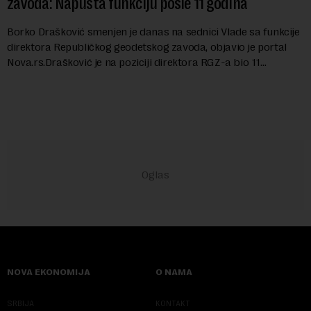
zavoda: Napušta funkciju posle 11 godina
Borko Drašković smenjen je danas na sednici Vlade sa funkcije
direktora Republičkog geodetskog zavoda, objavio je portal
Nova.rs.Drašković je na poziciji direktora RGZ-a bio 11
godina.Kako piše Nova....
NOVA EKONOMIJA
O NAMA
SRBIJA
KONTAKT