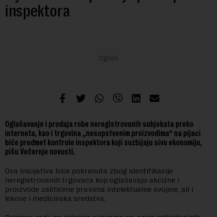
inspektora
Oglašavanje i prodaja robe neregistrovanih subjekata preko
interneta, kao i trgovina „nesopstvenim proizvodima“ na pijaci
biće predmet kontrole inspektora koji suzbijaju sivu ekonomiju,
pišu Večernje novosti.
Ova inicijativa biće pokrenuta zbog identifikacije
neregistrovanih trgovaca koji oglašavaju akcizne i
proizvode zaštićene pravima intelektualne svojine, ali i
lekove i medicinska sredstva.