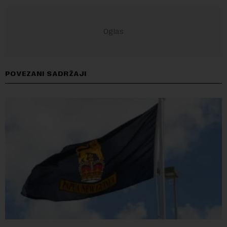
POVEZANI SADRŽAJI