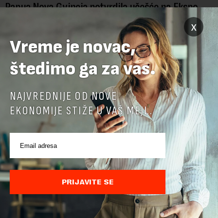
Papua Nova Gvineja potvrdila učešće na Ekspo
2027
x
Papua Nova Gvineja jedna je od 141 međunarodne učesnice
Vreme je novac,
koje su do sada potvrdile učešće na specijalizovanoj
međunarodnoj izložbi "Ekspu 2027" Beograd, gde će predstaviti
štedimo ga za vas.
i kao državu sa najvećom jezičkom ra...
NAJVREDNIJE OD NOVE
EKONOMIJE STIŽE U VAŠ MEJL.
PRIJAVITE SE