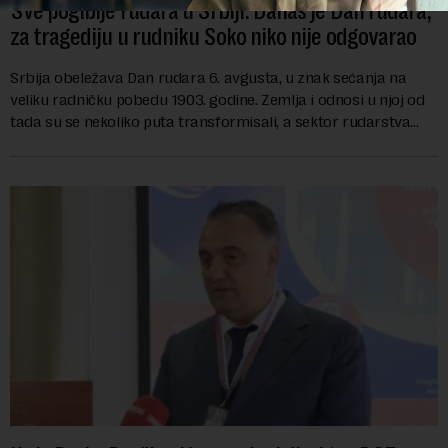
Sve pogibije rudara u Srbiji: Danas je Dan rudara,
za tragediju u rudniku Soko niko nije odgovarao
Srbija obeležava Dan rudara 6. avgusta, u znak sećanja na
veliku radničku pobedu 1903. godine. Zemlja i odnosi u njoj od
tada su se nekoliko puta transformisali, a sektor rudarstva
danas karakterišu velike r...