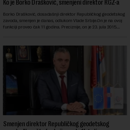
Ko je Borko Drašković, smenjeni direktor RGZ-a
Borko Drašković, dosadašnji direktor Republičkog geodetskog
zavoda, smenjen je danas, odlukom Vlade Srbije.On je na ovoj
funkciji proveo čak 11 godina. Preciznije, on je 23. jula 2015.
izabran za v.d. di...
Smenjen direktor Republičkog geodetskog