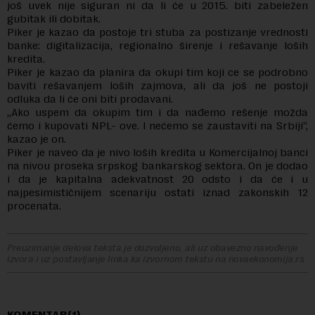
još uvek nije siguran ni da li će u 2015. biti zabeležen
gubitak ili dobitak.
Piker je kazao da postoje tri stuba za postizanje vrednosti
banke: digitalizacija, regionalno širenje i rešavanje loših
kredita.
Piker je kazao da planira da okupi tim koji ce se podrobno
baviti rešavanjem loših zajmova, ali da još ne postoji
odluka da li će oni biti prodavani.
„Ako uspem da okupim tim i da nađemo rešenje možda
ćemo i kupovati NPL- ove. I nećemo se zaustaviti na Srbiji“,
kazao je on.
Piker je naveo da je nivo loših kredita u Komercijalnoj banci
na nivou proseka srpskog bankarskog sektora. On je dodao
i da je kapitalna adekvatnost 20 odsto i da će i u
najpesimističnijem scenariju ostati iznad zakonskih 12
procenata.
Preuzimanje delova teksta je dozvoljeno, ali uz obavezno navođenje
izvora i uz postavljanje linka ka izvornom tekstu na novaekonomija.rs
KOMENTAR(1)