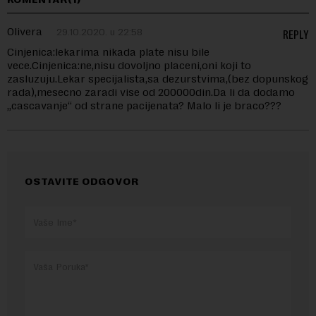
Olivera
29.10.2020. u 22:58
REPLY
Cinjenica:lekarima nikada plate nisu bile
vece.Cinjenica:ne,nisu dovoljno placeni,oni koji to
zasluzuju.Lekar specijalista,sa dezurstvima,(bez dopunskog
rada),mesecno zaradi vise od 200000din.Da li da dodamo
„cascavanje“ od strane pacijenata? Malo li je braco???
OSTAVITE ODGOVOR