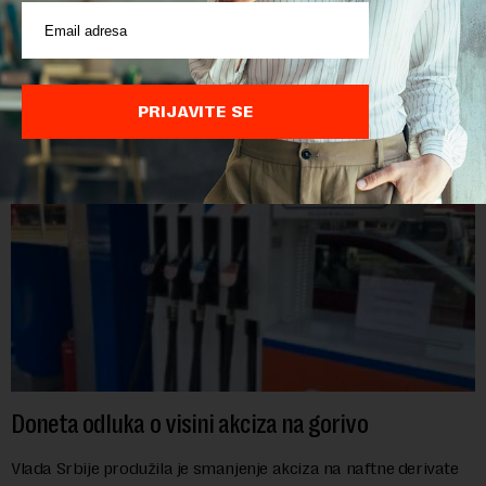
Ministarstvo unutrašnjih poslova Kosova proglasilo je
direktora Telekoma Srbije Vladimira Lučića nepoželjnom
osobom i trajno mu zabranilo ulazak, tranzit i boravak na
Kosovu, navodeći kao razlog njegove javn...
PRIJAVITE SE
Doneta odluka o visini akciza na gorivo
Vlada Srbije produžila je smanjenje akciza na naftne derivate