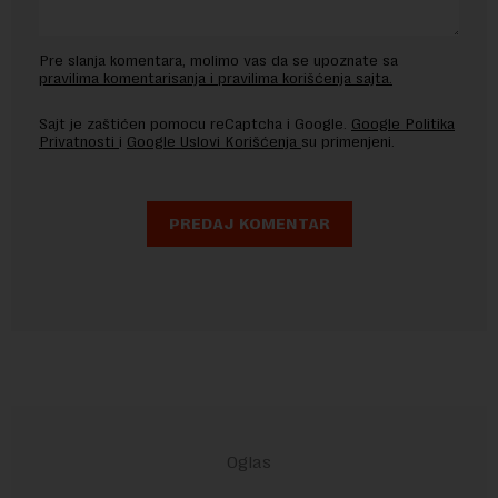
Pre slanja komentara, molimo vas da se upoznate sa
pravilima komentarisanja i pravilima korišćenja sajta.
Sajt je zaštićen pomocu reCaptcha i Google.
Google Politika
Privatnosti
i
Google Uslovi Korišćenja
su primenjeni.