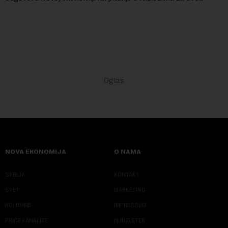
povlačenje, ovaj avio-gigant...
NOVA EKONOMIJA
O NAMA
SRBIJA
KONTAKT
SVET
MARKETING
KOLUMNE
IMPRESSUM
PRIČE I ANALIZE
NJUZLETER