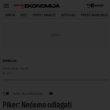
SHOP
SRBIJA
SVET
PRIČE I ANALIZE
SPECIJALI
PRESS AKADEMIJA
SRBIJA
24.12.2015.
14:47
B92
Autor: Nova Ekonomija
Piker: Nećemo odlagati