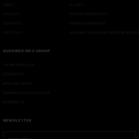
VIDEO
KLIJENTI
PODCAST
POLITIKA PRIVATNOSTI
ODRŽIVOST
PRAVILA KORIŠĆENJA
LEPŠI ŽIVOT
SMERNICE ZA PRIMENU VEŠTAČKE INTELI
BUSSINES INFO GROUP
ONLINE EDUKACIJE
IZDAVAŠTVO
MEDIJSKE OBUKE
ORGANIZACIJA DOGADJAJA
EKONOM I JA
NEWSLETTER