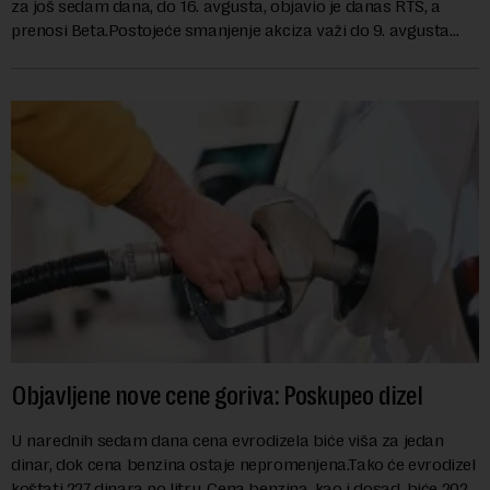
za još sedam dana, do 16. avgusta, objavio je danas RTS, a
prenosi Beta.Postojeće smanjenje akciza važi do 9. avgusta
kao mera ublažavanja po...
Objavljene nove cene goriva: Poskupeo dizel
U narednih sedam dana cena evrodizela biće viša za jedan
dinar, dok cena benzina ostaje nepromenjena.Tako će evrodizel
koštati 227 dinara po litru. Cena benzina, kao i dosad, biće 202