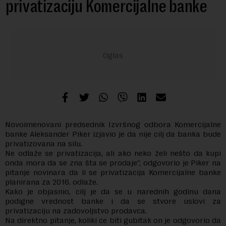
privatizaciju Komercijalne banke
Novoimenovani predsednik Izvršnog odbora Komercijalne
banke Aleksander Piker izjavio je da nije cilj da banka bude
privatizovana na silu.
Ne odlaže se privatizacija, ali ako neko želi nešto da kupi
onda mora da se zna šta se prodaje“, odgovorio je Piker na
pitanje novinara da li se privatizacija Komercijalne banke
planirana za 2016. odlaže.
Kako je objasnio, cilj je da se u narednih godinu dana
podigne vrednost banke i da se stvore uslovi za
privatizaciju na zadovoljstvo prodavca.
Na direktno pitanje, koliki će biti gubitak on je odgovorio da