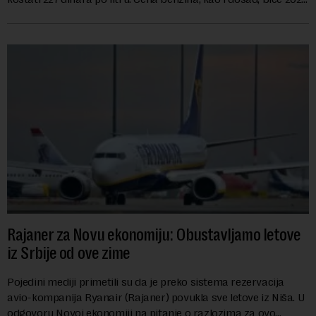
dinara po litru. ...
Rajaner za Novu ekonomiju: Obustavljamo letove
iz Srbije od ove zime
Pojedini mediji primetili su da je preko sistema rezervacija
avio-kompanija Ryanair (Rajaner) povukla sve letove iz Niša. U
odgovoru Novoj ekonomiji na pitanje o razlozima za ovo