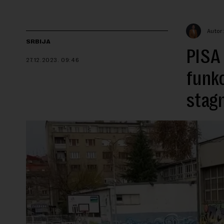
Autor:
SRBIJA
PISA 
27.12.2023.
09:46
funkc
stagn