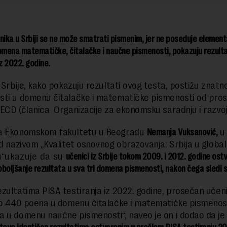
nika u Srbiji se ne može smatrati pismenim, jer ne poseduje element
omena matematičke, čitalačke i naučne pismenosti, pokazuju rezulta
iz 2022. godine.
z Srbije, kako pokazuju rezultati ovog testa, postižu znatn
ti u domenu čitalačke i matematičke pismenosti od pro
ECD (članica Organizacije za ekonomsku saradnju i razvoj
a Ekonomskom fakultetu u Beogradu
Nemanja Vuksanović,
u 
od nazivom „Kvalitet osnovnog obrazovanja: Srbija u glob
u“
ukazuje da su
učenici iz Srbije tokom 2009. i 2012. godine ostva
boljšanje rezultata u sva tri domena pismenosti, nakon čega sledi s
zultatima PISA testiranja iz 2022. godine, prosečan učenik
io 440 poena u domenu čitalačke i matematičke pismenosti
 u domenu naučne pismenosti“, naveo je on i dodao da j