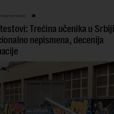
 Katarina Pantelić
testovi: Trećina učenika u Srbij
ionalno nepismena, decenija
acije