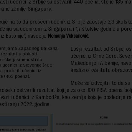
asti učenici iz Srbije su ostvarili 440 poena, što je 135 ma
rane zemlje-Singapura.
uje na to da prosečni učenik iz Srbije zaostaje 3,3 školsk
đenju sa učenikom iz Singapura i 1,7 školske godine u por
iz Estonije“, naveo je
Nemanja Vuksanović
.
emljama Zapadnog Balkana
Lošiji rezultat od Srbije, os
 rezultat u oblasti
učenici iz Crne Gore, Seve
tičke pismenosti su
Makedonije i Albanije, navo
i učenici iz Slovenije (485
analizi o kvalitetu obrazov
a prate ih učenici iz
e (463 poena).
Može se izdvojiti i to da su 
roseku ostvarili rezultat koji je za oko 100 PISA poena bol
tvarili učenici iz Kambodže, kao zemlje koja je poslednje r
estiranju 2022. godine.