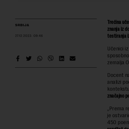
Trećina uče
SRBIJA
znanja iz d
testiranja 
27.12.2023.
09:46
Učenici i
sposobnos
zemalja O
Docent n
analizi p
kontekst
značajno po
„Prema re
je ostvar
450 poena