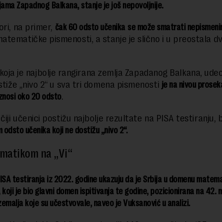
ma Zapadnog Balkana, stanje je još nepovoljnije.
ori, na primer,
čak 60 odsto učenika
se može smatrati nepismen
tematičke pismenosti, a stanje je slično i u preostala d
 koja je najbolje rangirana zemlja Zapadanog Balkana, ude
ostiže „nivo 2“ u sva tri domena pismenosti
je na nivou prose
 iznosi oko 20 odsto
.
čiji učenici postižu najbolje rezultate na PISA testiranju, 
odsto učenika koji ne dostižu „nivo 2“.
matikom na „Vi“
ISA testiranja iz 2022. godine ukazuju da je Srbija u domenu matem
 koji je bio glavni domen ispitivanja te godine, pozicionirana na 42.
emalja koje su učestvovale, naveo je Vuksanović u analizi.