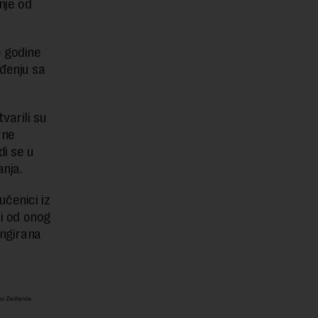
nje od
e godine
eđenju sa
tvarili su
rne
di se u
anja.
učenici iz
ji od onog
angirana