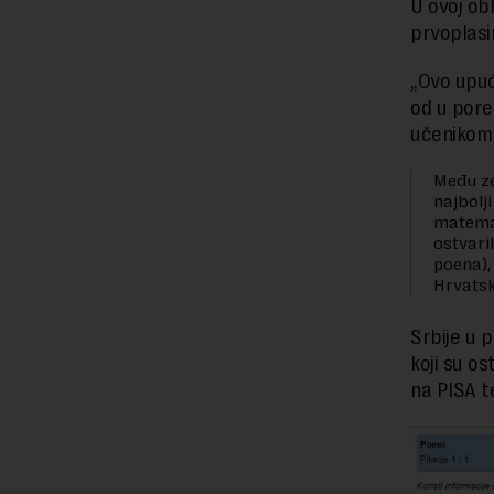
U ovoj obl
prvoplasi
„Ovo upuć
od u pore
učenikom 
Među z
najbolji
matema
ostvaril
poena), 
Hrvatsk
Srbije u p
koji su os
na PISA t