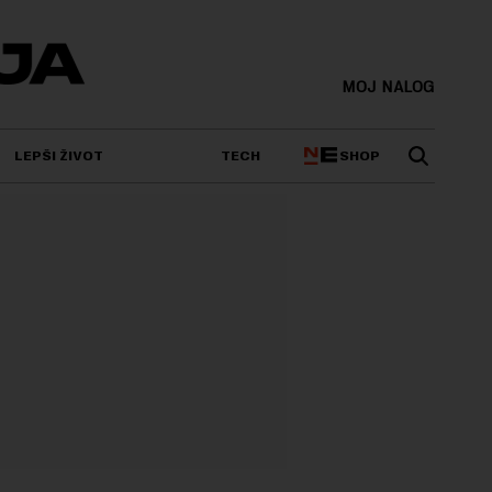
MOJ NALOG
SHOP
LEPŠI ŽIVOT
TECH