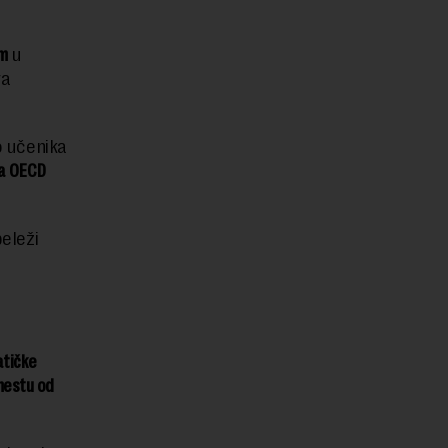
im
u
va
o učenika
ka OECD
beleži
atičke
 mestu od