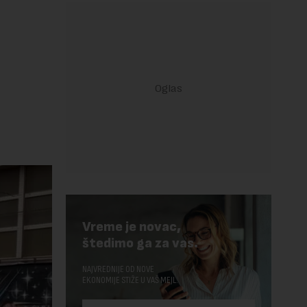
i
Vreme je novac,
štedimo ga za vas.
NAJVREDNIJE OD NOVE
EKONOMIJE STIŽE U VAŠ MEJL.