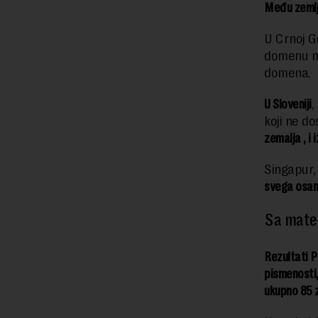
Među zemlja
U Crnoj G
domenu ma
domena.
U Sloveniji
,
koji ne d
zemalja , i
Singapur, 
svega osam 
Sa mate
Rezultati P
pismenosti,
ukupno 85 z