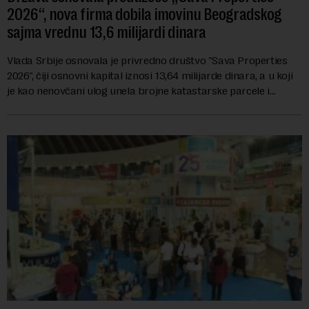
2026“, nova firma dobila imovinu Beogradskog
sajma vrednu 13,6 milijardi dinara
Vlada Srbije osnovala je privredno društvo "Sava Properties
2026", čiji osnovni kapital iznosi 13,64 milijarde dinara, a u koji
je kao nenovčani ulog unela brojne katastarske parcele i
objekte u okviru kompl...