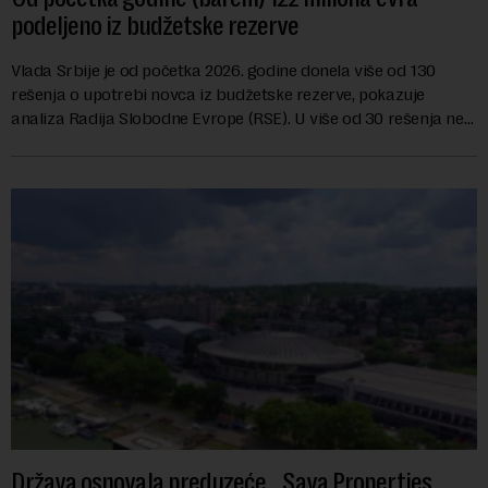
podeljeno iz budžetske rezerve
Vlada Srbije je od početka 2026. godine donela više od 130
rešenja o upotrebi novca iz budžetske rezerve, pokazuje
analiza Radija Slobodne Evrope (RSE). U više od 30 rešenja ne
navodi se tačan iznos koji će ...
Država osnovala preduzeće „Sava Properties