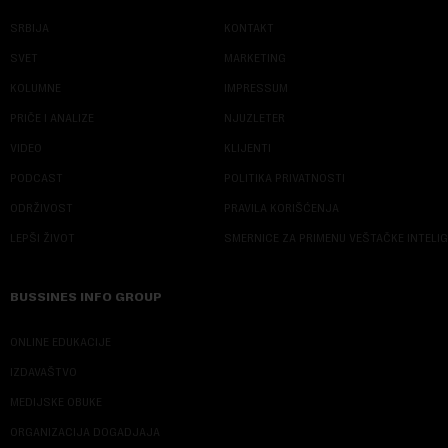
SRBIJA
KONTAKT
SVET
MARKETING
KOLUMNE
IMPRESSUM
PRIČE I ANALIZE
NJUZLETER
VIDEO
KLIJENTI
PODCAST
POLITIKA PRIVATNOSTI
ODRŽIVOST
PRAVILA KORIŠĆENJA
LEPŠI ŽIVOT
SMERNICE ZA PRIMENU VEŠTAČKE INTELI
BUSSINES INFO GROUP
ONLINE EDUKACIJE
IZDAVAŠTVO
MEDIJSKE OBUKE
ORGANIZACIJA DOGADJAJA