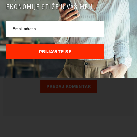
EKONOMIJE STIŽE U VAŠ MEJL.
Pre slanja komentara, molimo vas da se upoznate sa
pravilima komentarisanja i pravilima korišćenja sajta.
PRIJAVITE SE
Sajt je zaštićen pomocu reCaptcha i Google.
Google Politika
Privatnosti
i
Google Uslovi Korišćenja
su primenjeni.