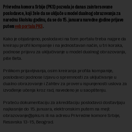
Privredna komora Srbije (PKS) pozvala je danas zaintersovane
poslodavce, koji žele da se uključe u model dualnog obrazovanja za
narednu školsku godinu, da se do 15. januara naredne godine prijave
putem
veb portala PKS
.
Kako je objašnjeno, poslodavci na tom portalu treba najpre da
kreiraju profil kompanije i na jednostavan način, u tri koraka,
podnose prijavu za uključivanje u model dualnog obrazovanja,
piše Beta.
Prilikom prijavljivanja, osim kreiranja profila kompanije,
poslodavci podnose Izjavu o spremnosti za uključivanje u
dualno obrazovanje i Zahtev za proveru ispunjenosti uslova za
izvođenje učenja kroz rad, navedeno je u saopštenju.
Prateću dokumentaciju za akreditaciju poslodavci dostavljaju
najkasnije do 15. januara, elektronskim putem na mejl:
obrazovanje@pks.rs
ili na adresu Privredne komore Srbije,
Resavska 13-15, Beograd.