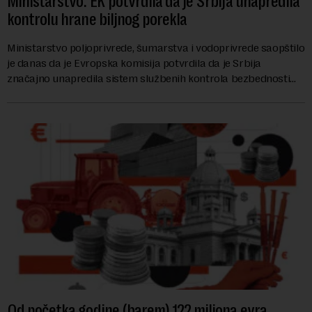
Ministarstvo: EK potvrdila da je Srbija unapredila
kontrolu hrane biljnog porekla
Ministarstvo poljoprivrede, šumarstva i vodoprivrede saopštilo
je danas da je Evropska komisija potvrdila da je Srbija
značajno unapredila sistem službenih kontrola bezbednosti
hrane biljnog porekla, te da k...
Od početka godine (barem) 122 miliona evra