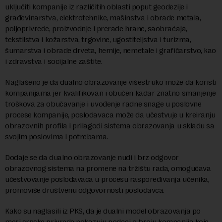
uključiti kompanije iz različitih oblasti poput geodezije i
građevinarstva, elektrotehnike, mašinstva i obrade metala,
poljoprivrede, proizvodnje i prerade hrane, saobraćaja,
tekstilstva i kožarstva, trgovine, ugostiteljstva i turizma,
šumarstva i obrade drveta, hemije, nemetale i grafičarstvo, kao
i zdravstva i socijalne zaštite.
Naglašeno je da dualno obrazovanje višestruko može da koristi
kompanijama jer kvalifikovan i obučen kadar znatno smanjenje
troškova za obučavanje i uvođenje radne snage u poslovne
procese kompanije, poslodavaca može da učestvuje u kreiranju
obrazovnih profila i prilagodi sistema obrazovanja u skladu sa
svojim poslovima i potrebama.
Dodaje se da dualno obrazovanje nudi i brz odgovor
obrazovnog sistema na promene na tržištu rada, omogućava
učestvovanje poslodavaca u procesu raspoređivanja učenika,
promoviše društvenu odgovornosti poslodavca.
Kako su naglasili iz PKS, da je dualni model obrazovanja po
meri srpske privrede pokazuju podaci o broju kompanija koje