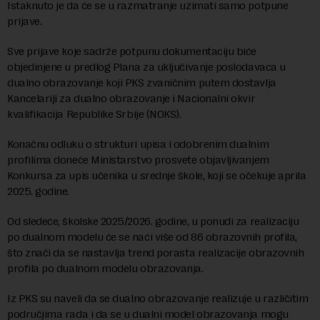
Istaknuto je da će se u razmatranje uzimati samo potpune
prijave.
Sve prijave koje sadrže potpunu dokumentaciju biće
objedinjene u predlog Plana za uključivanje poslodavaca u
dualno obrazovanje koji PKS zvaničnim putem dostavlja
Kancelariji za dualno obrazovanje i Nacionalni okvir
kvalifikacija Republike Srbije (NOKS).
Konačnu odluku o strukturi upisa i odobrenim dualnim
profilima doneće Ministarstvo prosvete objavljivanjem
Konkursa za upis učenika u srednje škole, koji se očekuje aprila
2025. godine.
Od sledeće, školske 2025/2026. godine, u ponudi za realizaciju
po dualnom modelu će se naći više od 86 obrazovnih profila,
što znači da se nastavlja trend porasta realizacije obrazovnih
profila po dualnom modelu obrazovanja.
Iz PKS su naveli da se dualno obrazovanje realizuje u različitim
područjima rada i da se u dualni model obrazovanja mogu