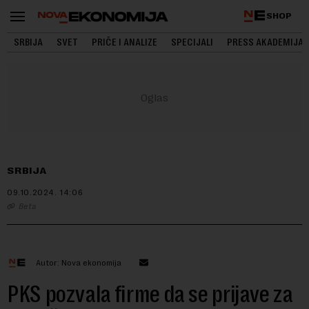
SHOP
SRBIJA
SVET
PRIČE I ANALIZE
SPECIJALI
PRESS AKADEMIJA
SRBIJA
09.10.2024.
14:06
Beta
Autor: Nova ekonomija
PKS pozvala firme da se prijave za