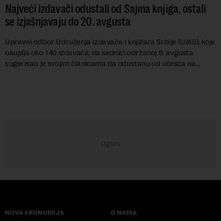
Najveći izdavači odustali od Sajma knjiga, ostali
se izjašnjavaju do 20. avgusta
Upravni odbor Udruženja izdavača i knjižara Srbije (UIKS), koje
okuplja oko 140 izdavača, na sednici održanoj 6. avgusta
sugerisao je svojim članicama da odustanu od učešća na
predstojećem Sajmu knjiga. Vrem...
NOVA EKONOMIJA
O NAMA