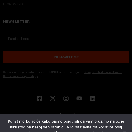
EKONOM I JA
NEWSLETTER
PRIJAVITE SE
Ova stranica je zaštićena sa reCAPTCHA i primenjuju se
Google Politika privatnosti
i
Uslovi korišćenja usluge
Koristimo kolačiće kako bismo osigurali da vam pružimo najbolje
iskustvo na našoj veb stranici. Ako nastavite da koristite ovaj