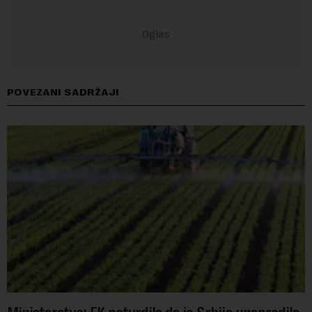
POVEZANI SADRŽAJI