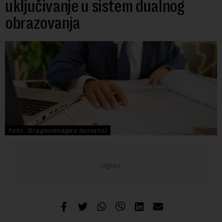
uključivanje u sistem dualnog
obrazovanja
Foto: DragonImages (envato)