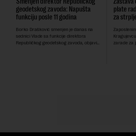
Smenjen direktor Republičkog
Zastava 
geodetskog zavoda: Napušta
plate rad
funkciju posle 11 godina
za strplj
Borko Drašković smenjen je danas na
Zaposlenim
sednici Vlade sa funkcije direktora
Kragujevcu 
Republičkog geodetskog zavoda, objavio
zarade za j
je portal Nova.rs.Drašković je na poziciji
Samostalno
direktora RGZ-a bio 11 godina.Kako piše
posledica d
Nova....
ugrožava eg