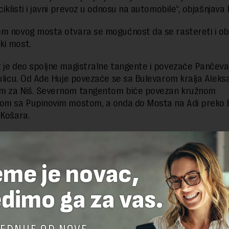
ciklisti i javni prevoz u odnosu na automobile“, objašnjava F
m novog mosta otvara se mogućnost da se rastereti i ob
ki most.
 je deo spoljne magistralne tangente i povezaće Pančevač
 ulicu. Od Ade Huje povezaće se sa Bulevarom kralja Aleks
m za Niš. Severnom tangentom biće povezan kružnom
om sa Pupinovim mostom, a onda do Mosta na Adi preko 
 Košara.
delova teksta je dozvoljeno, ali uz obavezno navođenje izvora i uz postavl
eme je novac,
 tekstu na novaekonomija.rs
dimo ga za vas.
TE ODGOVOR