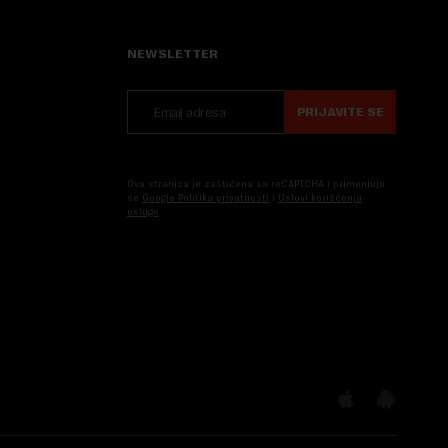
NEWSLETTER
PRIJAVITE SE
Ova stranica je zaštićena sa reCAPTCHA i primenjuju
se
Google Politika privatnosti
i
Uslovi korišćenja
usluge