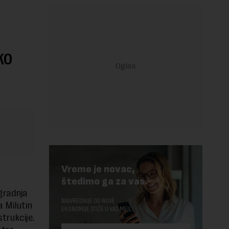
ko
Vreme je novac,
štedimo ga za vas.
gradnja
NAJVREDNIJE OD NOVE
 Milutin
EKONOMIJE STIŽE U VAŠ MEJL.
strukcije.