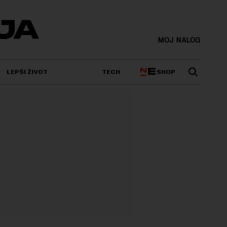
MOJ NALOG
SHOP
LEPŠI ŽIVOT
TECH