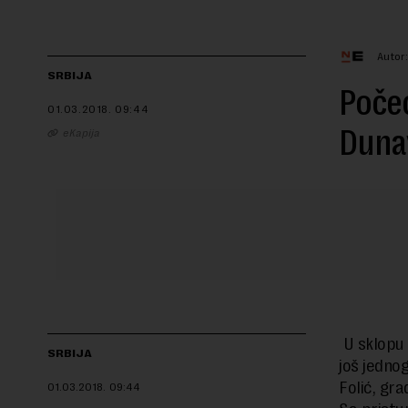
Autor
SRBIJA
Počeć
01.03.2018.
09:44
Duna
eKapija
U sklopu 
SRBIJA
još jedno
Folić, gra
01.03.2018.
09:44