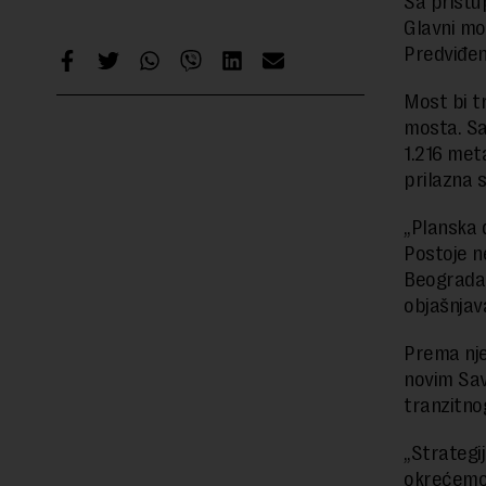
Sa pristu
Glavni mo
Predviđen
Most bi t
mosta. Sa
1.216 met
prilazna 
„Planska 
Postoje ne
Beograda i
objašnjava
Prema nje
novim Sav
tranzitno
„Strategi
okrećemo s