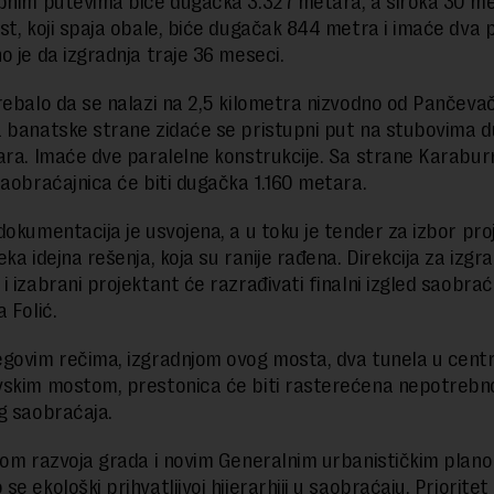
pnim putevima biće dugačka 3.327 metara, a široka 30 me
st, koji spaja obale, biće dugačak 844 metra i imaće dva p
o je da izgradnja traje 36 meseci.
rebalo da se nalazi na 2,5 kilometra nizvodno od Pančeva
 banatske strane zidaće se pristupni put na stubovima 
ara. Imaće dve paralelne konstrukcije. Sa strane Karabur
saobraćajnica će biti dugačka 1.160 metara.
dokumentacija je usvojena, a u toku je tender za izbor pro
ka idejna rešenja, koja su ranije rađena. Direkcija za izgr
 izabrani projektant će razrađivati finalni izgled saobraća
 Folić.
govim rečima, izgradnjom ovog mosta, dva tunela u centr
skim mostom, prestonica će biti rasterećena nepotrebn
g saobraćaja.
jom razvoja grada i novim Generalnim urbanističkim plan
e ekološki prihvatljivoj hijerarhiji u saobraćaju. Prioritet