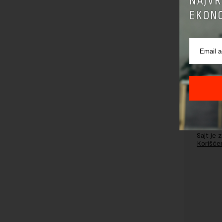
NAJVR
EKONO
Pre sla
korišćen
Sajt je
Korišće