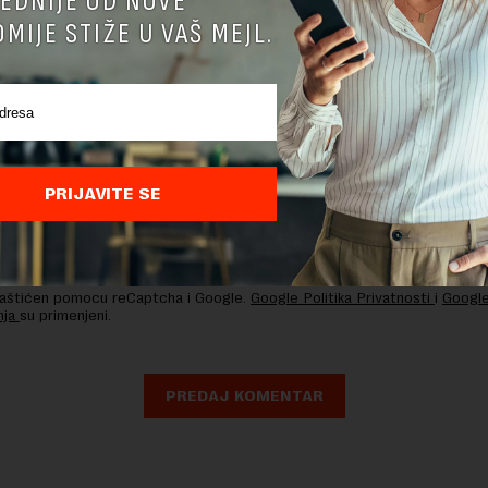
EDNIJE OD NOVE
MIJE STIŽE U VAŠ MEJL.
PRIJAVITE SE
nja komentara, molimo vas da se upoznate sa
pravilima komentarisanja i p
ja sajta.
 zaštićen pomocu reCaptcha i Google.
Google Politika Privatnosti
i
Google
nja
su primenjeni.