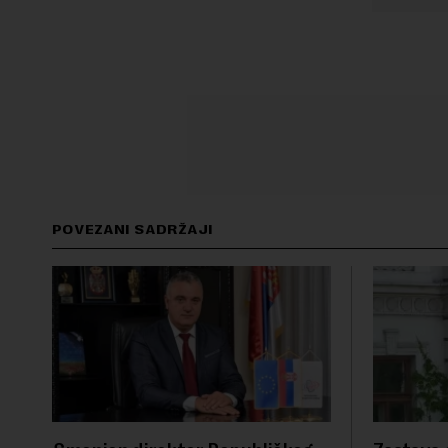
POVEZANI SADRŽAJI