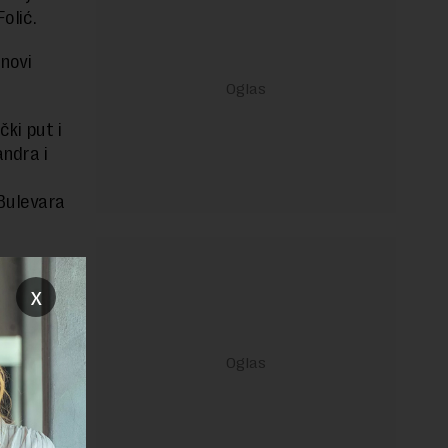
olić.
novi
ki put i
andra i
Bulevara
x
janje linka