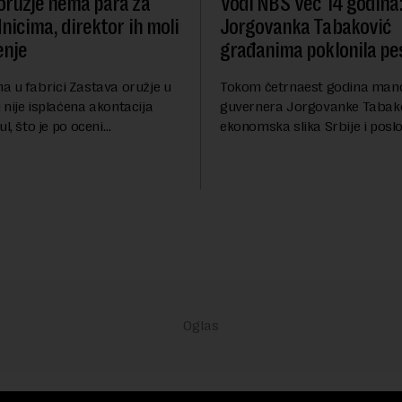
oružje nema para za
Vodi NBS već 14 godina
nicima, direktor ih moli
Jorgovanka Tabaković
enje
građanima poklonila p
a u fabrici Zastava oružje u
Tokom četrnaest godina man
nije isplaćena akontacija
guvernera Jorgovanke Tabako
ul, što je po oceni
ekonomska slika Srbije i posl
g sindikata te fabrike
ambijent su trajno unapređen
uboke finansijske krize, koja
doslednu politiku i koordinaci
zistenciju 2.20...
Vladom, saopštila je Narodna
Srbi...