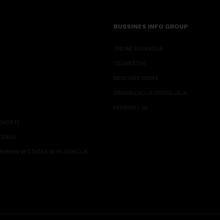
BUSSINES INFO GROUP
ONLINE EDUKACIJE
IZDAVAŠTVO
MEDIJSKE OBUKE
ORGANIZACIJA DOGADJAJA
EKONOM I JA
ATNOSTI
ŠĆENJA
RIMENU VEŠTAČKE INTELIGENCIJE