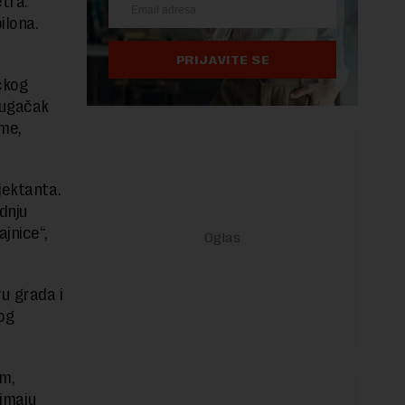
tra.
ilona.
PRIJAVITE SE
čkog
dugačak
me,
jektanta.
adnju
jnice“,
u grada i
og
om,
 imaju