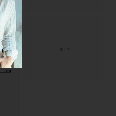
ravilima
 Uslovi