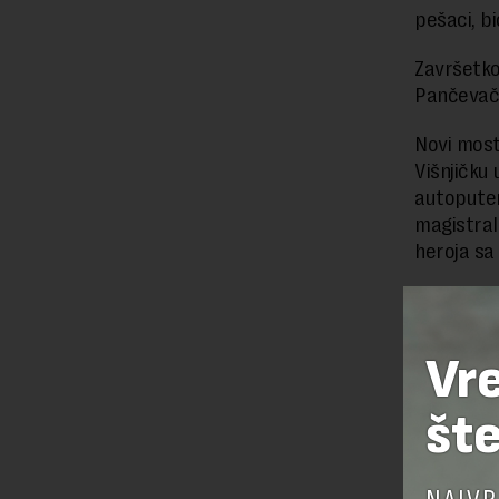
pešaci, bi
Završetko
Pančevač
Novi most
Višnjičku
autopute
magistral
heroja sa
Preuzimanje 
Vr
ka izvornom
šte
OSTAVI