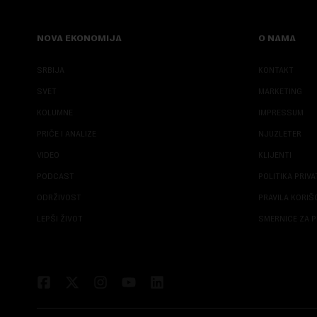
NOVA EKONOMIJA
O NAMA
SRBIJA
KONTAKT
SVET
MARKETING
KOLUMNE
IMPRESSUM
PRIČE I ANALIZE
NJUZLETER
VIDEO
KLIJENTI
PODCAST
POLITIKA PRIV
ODRŽIVOST
PRAVILA KORI
LEPŠI ŽIVOT
SMERNICE ZA P