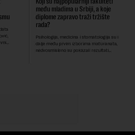
:
Koji su najpopularniji fakulteti
među mladima u Srbiji, a koje
esmu
diplome zapravo traži tržište
rada?
data
vić,
Psihologija, medicina i stomatologija su i
ovni
dalje među prvim izborima maturanata,
i kroz
nedvosmisleno su pokazali rezultati
ju sa
prvog upisnog roka na fakultetima ove
 banka
godine. Veliko interesovanje beleže i FON
i Ekonomsk...