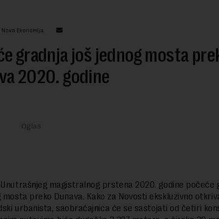
: Nova Ekonomija
e gradnja još jednog mosta pre
va 2020. godine
Unutrašnjeg magistralnog prstena 2020. godine počeće 
g mosta preko Dunava. Kako za Novosti ekskluzivno otkriva
dski urbanista, saobraćajnica će se sastojati od četiri kon