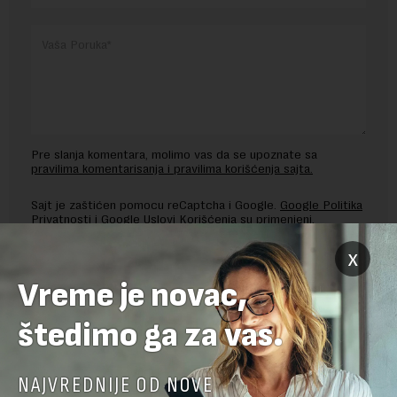
Pre slanja komentara, molimo vas da se upoznate sa
pravilima komentarisanja i pravilima korišćenja sajta.
Sajt je zaštićen pomocu reCaptcha i Google.
Google Politika
Privatnosti
i
Google Uslovi Korišćenja
su primenjeni.
x
Vreme je novac,
štedimo ga za vas.
NAJVREDNIJE OD NOVE