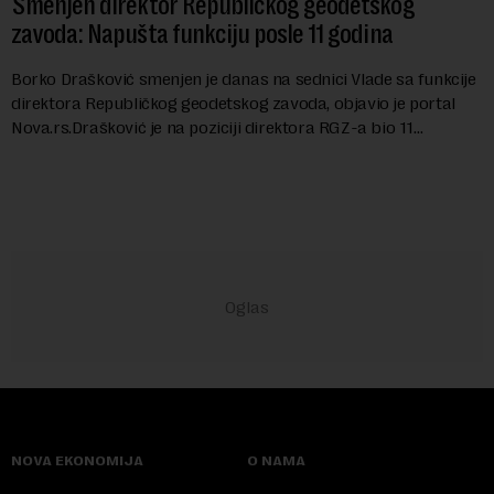
Smenjen direktor Republičkog geodetskog
zavoda: Napušta funkciju posle 11 godina
Borko Drašković smenjen je danas na sednici Vlade sa funkcije
direktora Republičkog geodetskog zavoda, objavio je portal
Nova.rs.Drašković je na poziciji direktora RGZ-a bio 11
godina.Kako piše Nova....
NOVA EKONOMIJA
O NAMA