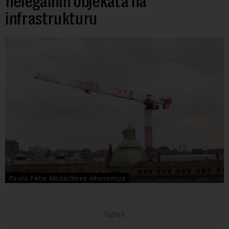
nelegalnih objekata na
infrastrukturu
Paola Felix Meza/Nova ekonomija