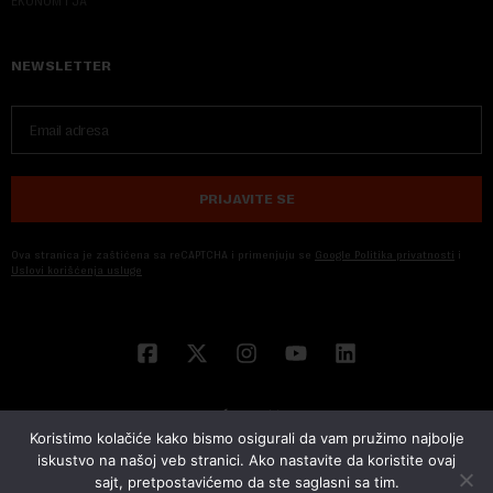
EKONOM I JA
NEWSLETTER
PRIJAVITE SE
Ova stranica je zaštićena sa reCAPTCHA i primenjuju se
Google Politika privatnosti
i
Uslovi korišćenja usluge
Koristimo kolačiće kako bismo osigurali da vam pružimo najbolje
iskustvo na našoj veb stranici. Ako nastavite da koristite ovaj
sajt, pretpostavićemo da ste saglasni sa tim.