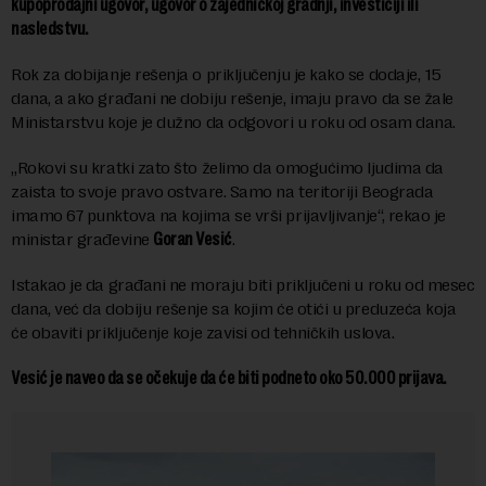
kupoprodajni ugovor, ugovor o zajedničkoj gradnji, investiciji ili
nasledstvu.
Rok za dobijanje rešenja o priključenju je kako se dodaje, 15
dana, a ako građani ne dobiju rešenje, imaju pravo da se žale
Ministarstvu koje je dužno da odgovori u roku od osam dana.
„Rokovi su kratki zato što želimo da omogućimo ljudima da
zaista to svoje pravo ostvare. Samo na teritoriji Beograda
imamo 67 punktova na kojima se vrši prijavljivanje“, rekao je
ministar građevine
Goran Vesić
.
Istakao je da građani ne moraju biti priključeni u roku od mesec
dana, već da dobiju rešenje sa kojim će otići u preduzeća koja
će obaviti priključenje koje zavisi od tehničkih uslova.
Vesić je naveo da se očekuje da će biti podneto oko 50.000 prijava.