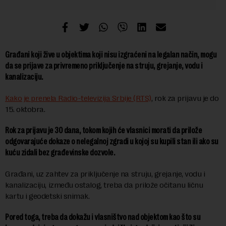
Građani koji žive u objektima koji nisu izgraćeni na legalan način, mogu
da se prijave za privremeno priključenje na struju, grejanje, vodu i
kanalizaciju.
Kako je prenela Radio-televizija Srbije (RTS)
, rok za prijavu je do
15. oktobra.
Rok za prijavu je 30 dana, tokom kojih će vlasnici morati da prilože
odgovarajuće dokaze o nelegalnoj zgradi u kojoj su kupili stan ili ako su
kuću zidali bez građevinske dozvole.
Građani, uz zahtev za priključenje na struju, grejanje, vodu i
kanalizaciju, između ostalog, treba da prilože očitanu ličnu
kartu i geodetski snimak.
Pored toga, treba da dokažu i vlasništvo nad objektom kao što su