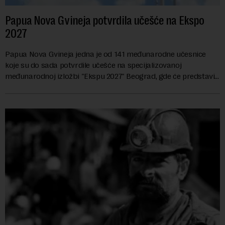
Papua Nova Gvineja potvrdila učešće na Ekspo
2027
Papua Nova Gvineja jedna je od 141 međunarodne učesnice
koje su do sada potvrdile učešće na specijalizovanoj
međunarodnoj izložbi "Ekspu 2027" Beograd, gde će predstaviti
i kao državu sa najvećom jezičkom ra...