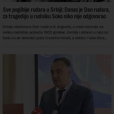
Sve pogibije rudara u Srbiji: Danas je Dan rudara,
za tragediju u rudniku Soko niko nije odgovarao
Srbija obeležava Dan rudara 6. avgusta, u znak sećanja na
veliku radničku pobedu 1903. godine. Zemlja i odnosi u njoj od
tada su se nekoliko puta transformisali, a sektor rudarstva
danas karakterišu velike r...