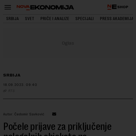
SHOP
SRBIJA
SVET
PRIČE I ANALIZE
SPECIJALI
PRESS AKADEMIJA
SRBIJA
18.09.2023.
09:40
RTS
Autor: Čedomir Savković
Počele prijave za priključenje