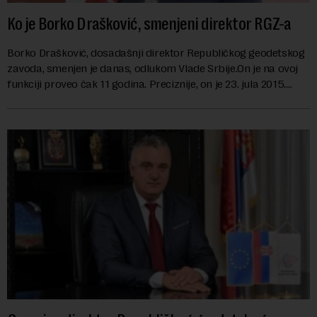
Ko je Borko Drašković, smenjeni direktor RGZ-a
Borko Drašković, dosadašnji direktor Republičkog geodetskog
zavoda, smenjen je danas, odlukom Vlade Srbije.On je na ovoj
funkciji proveo čak 11 godina. Preciznije, on je 23. jula 2015.
izabran za v.d. di...