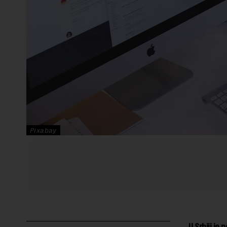
Pixabay
U Srbiji je