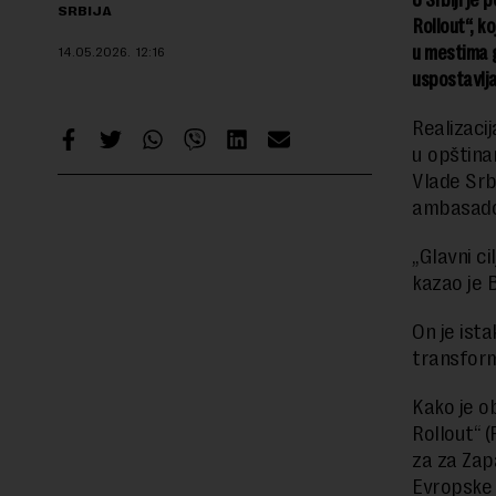
SRBIJA
Rollout“, k
u mestima g
14.05.2026.
12:16
uspostavlja
Realizaci
u opština
Vlade Srb
ambasad
„Glavni ci
kazao je 
On je ist
transform
Kako je o
Rollout“ (
za za Zap
Evropske 