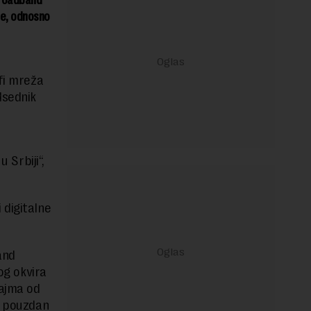
je, odnosno
-fi mreža
dsednik
 Srbiji“,
 digitalne
and
og okvira
zajma od
i pouzdan