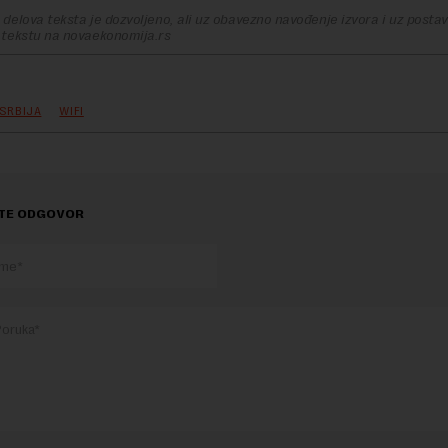
delova teksta je dozvoljeno, ali uz obavezno navođenje izvora i uz postavl
 tekstu na novaekonomija.rs
SRBIJA
WIFI
TE ODGOVOR