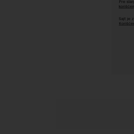
Pre sla
korišćen
Sajt je
Korišće