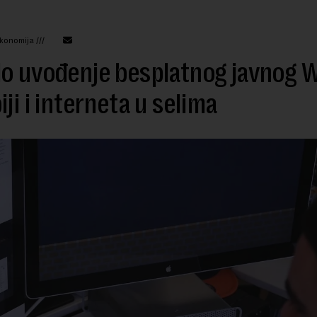
konomija ///
o uvođenje besplatnog javnog W
iji i interneta u selima