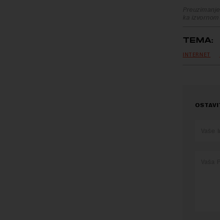
Preuzimanje 
ka izvornom
TEMA:
INTERNET
OSTAVI