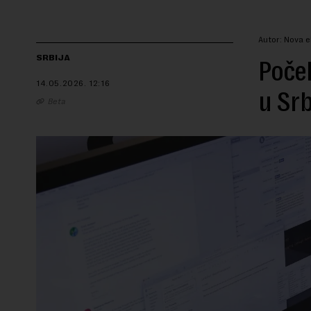
Autor: Nova e
SRBIJA
Počel
14.05.2026.
12:16
u Srb
Beta