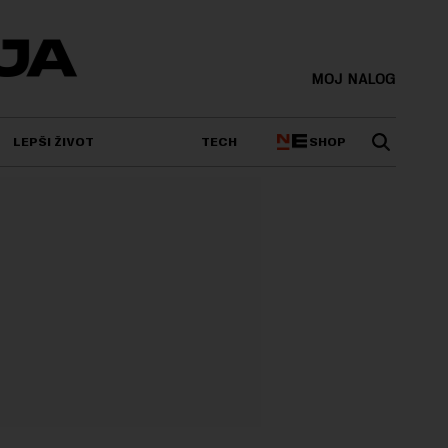
MOJ NALOG
SHOP
LEPŠI ŽIVOT
TECH