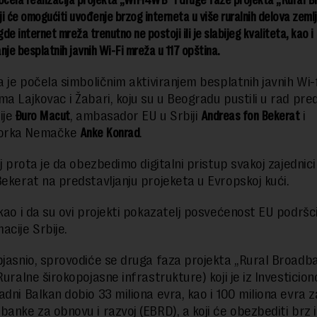
oji će omogućiti uvođenje brzog interneta u više ruralnih delova zeml
de internet mreža trenutno ne postoji ili je slabijeg kvaliteta, kao i
nje besplatnih javnih Wi-Fi mreža u 117 opština.
ja je počela simboličnim aktiviranjem besplatnih javnih Wi
ma Lajkovac i Žabari, koju su u Beogradu pustili u rad pre
ije
Đuro Macut
, ambasador EU u Srbiji
Andreas fon Bekerat
i
orka Nemačke
Anke Konrad
.
lj prota je da obezbedimo digitalni pristup svakoj zajednici u
Bekerat na predstavljanju projeketa u Evropskoj kući.
akao i da su ovi projekti pokazatelj posvećenost EU podršci
acije Srbije.
bjasnio, sprovodiće se druga faza projekta „Rural Broadb
Ruralne širokopojasne infrastrukture) koji je iz Investicion
adni Balkan dobio 33 miliona evra, kao i 100 miliona evra 
banke za obnovu i razvoj (EBRD), a koji će obezbediti brz 