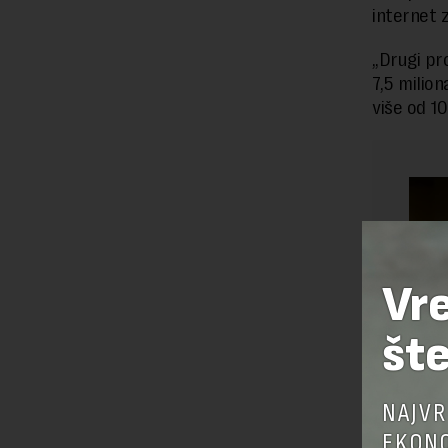
internet z
„Drugi pr
7,5 milion
više od 10
Vr
šte
NAJVR
EKONO