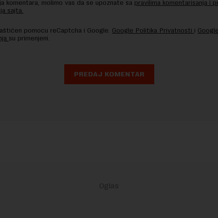
nja komentara, molimo vas da se upoznate sa
pravilima komentarisanja i p
ja sajta.
 zaštićen pomocu reCaptcha i Google.
Google Politika Privatnosti
i
Google
nja
su primenjeni.