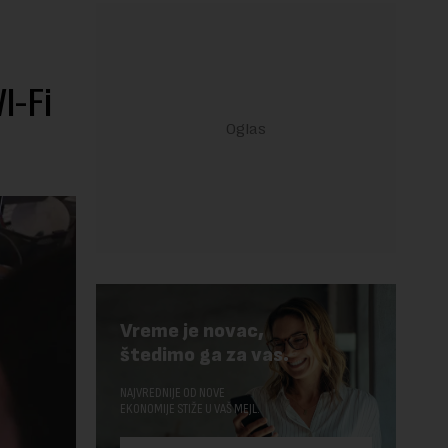
I-Fi
Vreme je novac,
štedimo ga za vas.
NAJVREDNIJE OD NOVE
EKONOMIJE STIŽE U VAŠ MEJL.