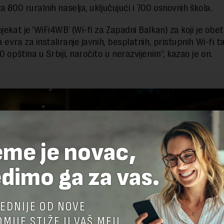
a 800 ruralnih naselja, uključujući i 700 osnovnih škola.
ojekat je ‘WiFi4WB’ (Wi-fi za Zapadni Balkan) za koji je ob
a evra za instaliranje javnih, besplatnih, pristupnih Wi-fi t
0 opština u Srbiji, naročito u nerazvijenim“, kazao je on.
eme je novac,
dimo ga za vas.
EDNIJE OD NOVE
MIJE STIŽE U VAŠ MEJL.