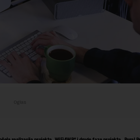
 počela realizacija projekta „WiFi4WB“ i druge faze projekta „Rural