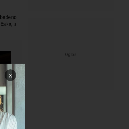
etbeđeno
ačaka, u
x