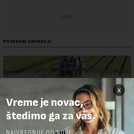
POVEZANI SADRŽAJI
x
Vreme je novac,
štedimo ga za vas.
NAJVREDNIJE OD NOVE