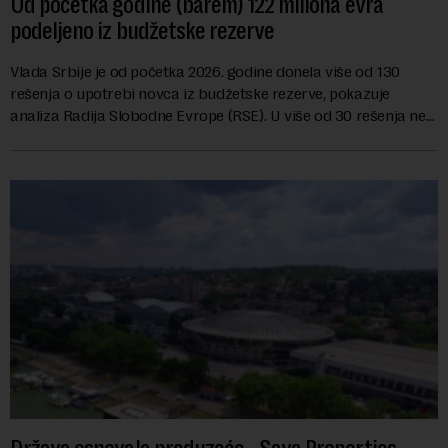
Od početka godine (barem) 122 miliona evra
podeljeno iz budžetske rezerve
Vlada Srbije je od početka 2026. godine donela više od 130
rešenja o upotrebi novca iz budžetske rezerve, pokazuje
analiza Radija Slobodne Evrope (RSE). U više od 30 rešenja ne
navodi se tačan iznos koji će ...