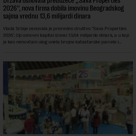
Država osnovala preduzeće „Sava Properties
2026“, nova firma dobila imovinu Beogradskog
sajma vrednu 13,6 milijardi dinara
Vlada Srbije osnovala je privredno društvo "Sava Properties
2026", čiji osnovni kapital iznosi 13,64 milijarde dinara, a u koji
je kao nenovčani ulog unela brojne katastarske parcele i
objekte u okviru kompl...