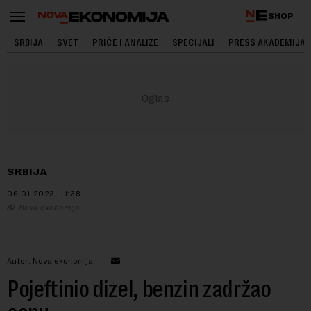
SHOP
SRBIJA
SVET
PRIČE I ANALIZE
SPECIJALI
PRESS AKADEMIJA
SRBIJA
06.01.2023.
11:38
Nova ekonomija
Autor: Nova ekonomija
Pojeftinio dizel, benzin zadržao