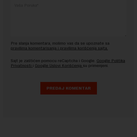
Pre slanja komentara, molimo vas da se upoznate sa
pravilima komentarisanja i pravilima korišćenja sajta.
Sajt je zaštićen pomocu reCaptcha i Google.
Google Politika
Privatnosti
i
Google Uslovi Korišćenja
su primenjeni.