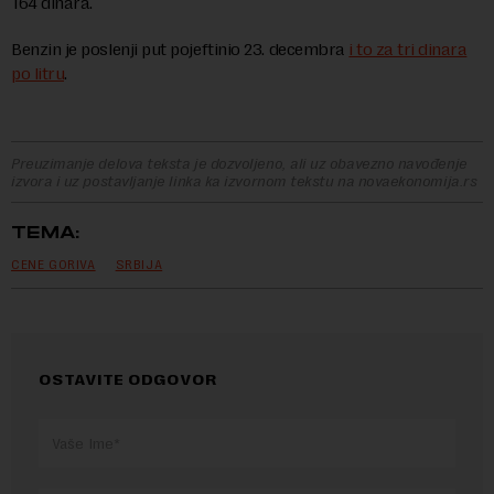
164 dinara.
Benzin je poslenji put pojeftinio 23. decembra
i to za tri dinara
po litru
.
Preuzimanje delova teksta je dozvoljeno, ali uz obavezno navođenje
izvora i uz postavljanje linka ka izvornom tekstu na novaekonomija.rs
TEMA:
CENE GORIVA
SRBIJA
OSTAVITE ODGOVOR