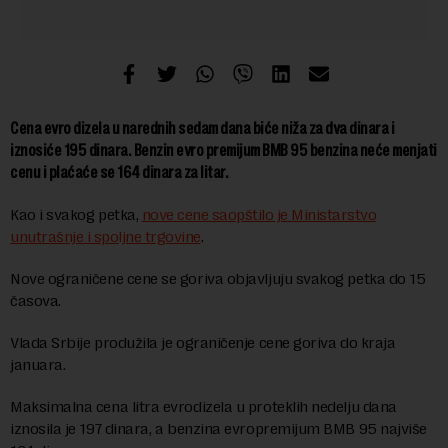
Cena evro dizela u narednih sedam dana biće niža za dva dinara i
iznosiće 195 dinara. Benzin evro premijum BMB 95 benzina neće menjati
cenu i plaćaće se 164 dinara za litar.
Kao i svakog petka,
nove cene saopštilo je Ministarstvo
unutrašnje i spoljne trgovine
.
Nove ograničene cene se goriva objavljuju svakog petka do 15
časova.
Vlada Srbije produžila je ograničenje cene goriva do kraja
januara.
Maksimalna cena litra evrodizela u proteklih nedelju dana
iznosila je 197 dinara, a benzina evropremijum BMB 95 najviše