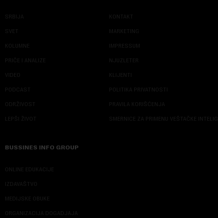
SRBIJA
KONTAKT
SVET
MARKETING
KOLUMNE
IMPRESSUM
PRIČE I ANALIZE
NJUZLETER
VIDEO
KLIJENTI
PODCAST
POLITIKA PRIVATNOSTI
ODRŽIVOST
PRAVILA KORIŠĆENJA
LEPŠI ŽIVOT
SMERNICE ZA PRIMENU VEŠTAČKE INTELI
BUSSINES INFO GROUP
ONLINE EDUKACIJE
IZDAVAŠTVO
MEDIJSKE OBUKE
ORGANIZACIJA DOGADJAJA