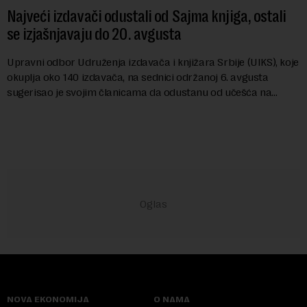
Najveći izdavači odustali od Sajma knjiga, ostali
se izjašnjavaju do 20. avgusta
Upravni odbor Udruženja izdavača i knjižara Srbije (UIKS), koje
okuplja oko 140 izdavača, na sednici održanoj 6. avgusta
sugerisao je svojim članicama da odustanu od učešća na
predstojećem Sajmu knjiga. Vrem...
NOVA EKONOMIJA
O NAMA