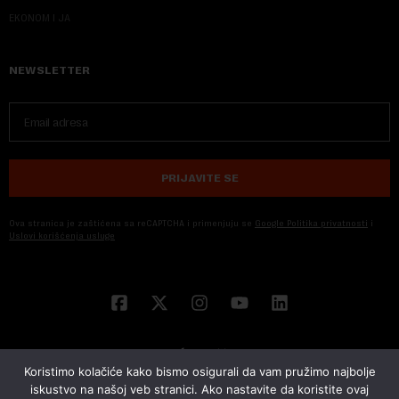
EKONOM I JA
NEWSLETTER
PRIJAVITE SE
Ova stranica je zaštićena sa reCAPTCHA i primenjuju se
Google Politika privatnosti
i
Uslovi korišćenja usluge
Koristimo kolačiće kako bismo osigurali da vam pružimo najbolje
iskustvo na našoj veb stranici. Ako nastavite da koristite ovaj