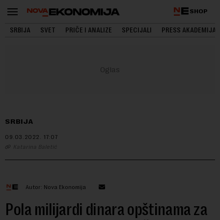
SHOP
SRBIJA
SVET
PRIČE I ANALIZE
SPECIJALI
PRESS AKADEMIJA
SRBIJA
09.03.2022.
17:07
Katarina Baletić
Autor: Nova Ekonomija
Pola milijardi dinara opštinama za