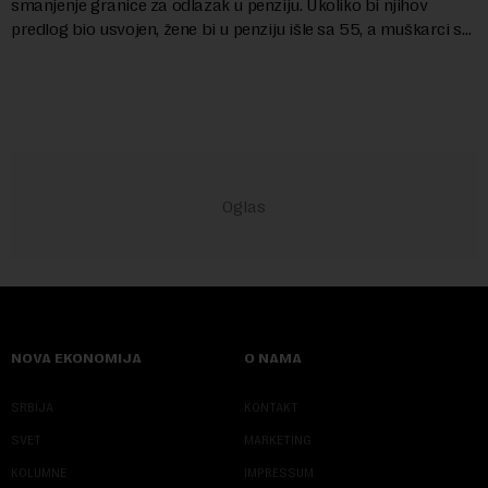
smanjenje granice za odlazak u penziju. Ukoliko bi njihov
predlog bio usvojen, žene bi u penziju išle sa 55, a muškarci sa
60 godina. Iako bi se ver...
NOVA EKONOMIJA
O NAMA
SRBIJA
KONTAKT
SVET
MARKETING
KOLUMNE
IMPRESSUM