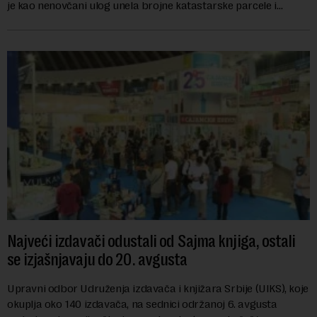
je kao nenovčani ulog unela brojne katastarske parcele i
objekte u okviru kompl...
Najveći izdavači odustali od Sajma knjiga, ostali
se izjašnjavaju do 20. avgusta
Upravni odbor Udruženja izdavača i knjižara Srbije (UIKS), koje
okuplja oko 140 izdavača, na sednici održanoj 6. avgusta