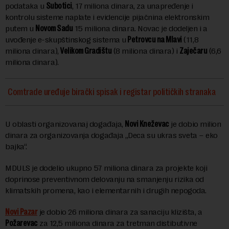
podataka u
Subotici
, 17 miliona dinara, za unapređenje i
kontrolu sisteme naplate i evidencije pijačnina elektronskim
putem u
Novom Sadu
15 miliona dinara. Novac je dodeljen i a
uvođenje e-skupštinskog sistema u
Petrovcu na Mlavi
(11,8
miliona dinara),
Velikom Gradištu
(8 miliona dinara) i
Zaječaru
(6,6
miliona dinara).
Comtrade uređuje birački spisak i registar političkih stranaka
U oblasti organizovanaj događaja,
Novi Kneževac
je dobio milion
dinara za organizovanja događaja „Deca su ukras sveta – eko
bajka“.
MDULS je dodelio ukupno 57 miliona dinara za projekte koji
doprinose preventivnom delovanju na smanjenju rizika od
klimatskih promena, kao i elementarnih i drugih nepogoda.
Novi Pazar
je dobio 26 miliona dinara za sanaciju klizišta, a
Požarevac
za 12,5 miliona dinara za tretman distibutivne