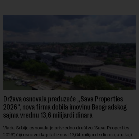
navodi se tačan iznos koji će ...
Država osnovala preduzeće „Sava Properties
2026“, nova firma dobila imovinu Beogradskog
sajma vrednu 13,6 milijardi dinara
Vlada Srbije osnovala je privredno društvo "Sava Properties
2026", čiji osnovni kapital iznosi 13,64 milijarde dinara, a u koji