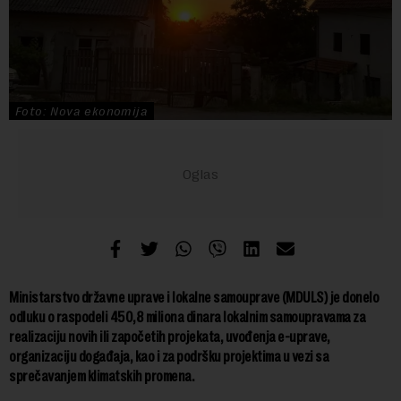
Foto: Nova ekonomija
Ministarstvo državne uprave i lokalne samouprave (MDULS) je donelo
odluku o raspodeli 450,8 miliona dinara lokalnim samoupravama za
realizaciju novih ili započetih projekata, uvođenja e-uprave,
organizaciju događaja, kao i za podršku projektima u vezi sa
sprečavanjem klimatskih promena.