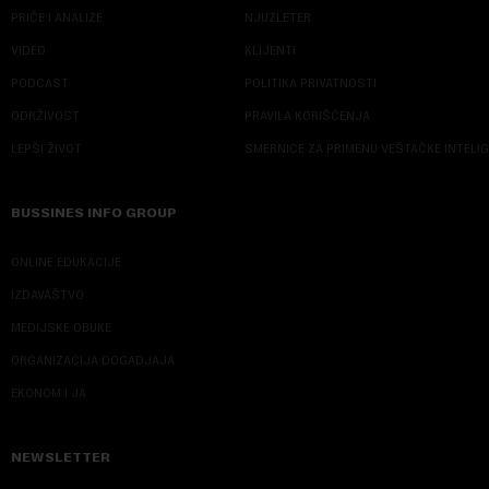
PRIČE I ANALIZE
NJUZLETER
VIDEO
KLIJENTI
PODCAST
POLITIKA PRIVATNOSTI
ODRŽIVOST
PRAVILA KORIŠĆENJA
LEPŠI ŽIVOT
SMERNICE ZA PRIMENU VEŠTAČKE INTELI
BUSSINES INFO GROUP
ONLINE EDUKACIJE
IZDAVAŠTVO
MEDIJSKE OBUKE
ORGANIZACIJA DOGADJAJA
EKONOM I JA
NEWSLETTER