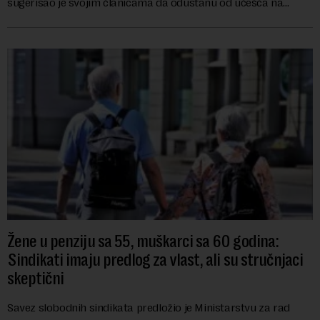
sugerisao je svojim članicama da odustanu od učešća na
predstojećem Sajmu knjiga. Vrem...
Žene u penziju sa 55, muškarci sa 60 godina:
Sindikati imaju predlog za vlast, ali su stručnjaci
skeptični
Savez slobodnih sindikata predložio je Ministarstvu za rad