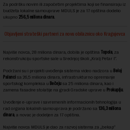
Za podršku novim ili započetim projektima koji se finansiraju iz
budžeta lokalne samouprave MDULS je za 17 opština dodelio
ukupno
256,5 miliona dinara
.
Objavljeni strateški partneri za novu obilaznicu oko Kragujevca
Najviše novca, 28 miliona dinara, dobila je opština
Topola
, za
rekonstrukciju sportske sale u Srednjoj školi „Kralj Petar I“.
Podržani su i projekti uvođenja sistema video nadzora u
Beloj
Palanci
sa 26,5 miliona dinara, infrastrukturno opremanje
sportskog kompleksa u
Bečeju
sa 25 miliona dinara, kao i
zamena fasadne stolatije na gradi Gradske uprave u
Prokuplju
.
Uvođenje e-uprave i savremenih informacionih tehnologija u
rad organa lokalnih samouprava je podržano sa
136,3 miliona
dinara
, a novac je dodeljen za 17 opština.
Najviše novca MDULS je dao za razvoj sistema za „bekap“