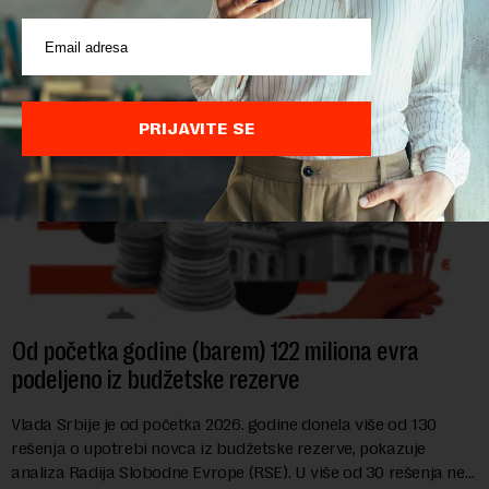
POVEZANI SADRŽAJI
PRIJAVITE SE
Od početka godine (barem) 122 miliona evra
podeljeno iz budžetske rezerve
Vlada Srbije je od početka 2026. godine donela više od 130
rešenja o upotrebi novca iz budžetske rezerve, pokazuje
analiza Radija Slobodne Evrope (RSE). U više od 30 rešenja ne