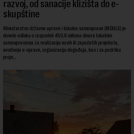
razvoj, od sanacije klizišta do e-
skupštine
Ministarstvo državne uprave i lokalne samouprave (MDULS) je
donelo odluku o raspodeli 450,8 miliona dinara lokalnim
samoupravama za realizaciju novih ili započetih projekata,
uvođenja e-uprave, organizaciju događaja, kao i za podršku
proje...