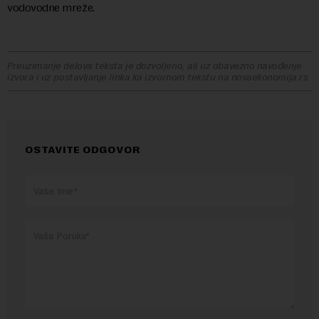
vodovodne mreže.
Preuzimanje delova teksta je dozvoljeno, ali uz obavezno navođenje
izvora i uz postavljanje linka ka izvornom tekstu na novaekonomija.rs
OSTAVITE ODGOVOR