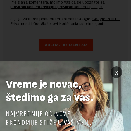
Pre slanja komentara, molimo vas da se upoznate sa
pravilima komentarisanja i pravilima korišćenja sajta.
Sajt je zaštićen pomocu reCaptcha i Google.
Google Politika
Privatnosti
i
Google Uslovi Korišćenja
su primenjeni.
x
Vreme je novac,
štedimo ga za vas.
NAJVREDNIJE OD NOVE
EKONOMIJE STIŽE U VAŠ MEJL.