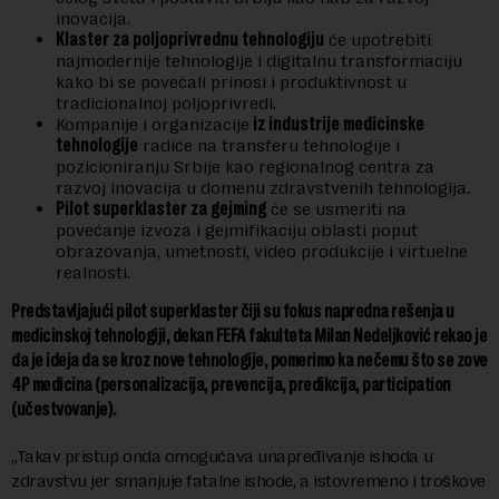
inovacija.
Klaster za poljoprivrednu tehnologiju
će upotrebiti
najmodernije tehnologije i digitalnu transformaciju
kako bi se povećali prinosi i produktivnost u
tradicionalnoj poljoprivredi.
Kompanije i organizacije
iz industrije medicinske
tehnologije
radiće na transferu tehnologije i
pozicioniranju Srbije kao regionalnog centra za
razvoj inovacija u domenu zdravstvenih tehnologija.
Pilot superklaster za gejming
će se usmeriti na
povećanje izvoza i gejmifikaciju oblasti poput
obrazovanja, umetnosti, video produkcije i virtuelne
realnosti.
Predstavljajući pilot superklaster čiji su fokus napredna rešenja u
medicinskoj tehnologiji, dekan FEFA fakulteta Milan Nedeljković rekao je
da je ideja da se kroz nove tehnologije, pomerimo ka nečemu što se zove
4P medicina (personalizacija, prevencija, predikcija, participation
(učestvovanje).
„Takav pristup onda omogućava unapređivanje ishoda u
zdravstvu jer smanjuje fatalne ishode, a istovremeno i troškove