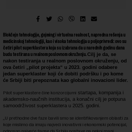
Blokčejn tehnologije, gejming i virtuelna realnost, napredna rešenja u
medicinskoj tehnologiji, kao i visoka tehnologija u poljoprivredi: ovo su
četiri pilot superklastera koja su izabrana da u narednih godinu dana
budu testirana u realnom poslovnom okruženju.
Cilj je da, se
nakon testiranja u realnom poslovnom okruženju, od
ova četiri „pilot projekta“ u 2023. godini odabere
jedan superklaster koji će dobiti podršku i po kome
će Srbiji biti prepoznata kao globalni inovacioni lider.
Pilot superklastere čine konzorcijumi
startapa, kompanija i
akademsko-naučnih institucija,
a konačni cilj je potpuna
samoodrživost superklastera u 2025. godini.
„U prethodne dve faze bavili smo se identifikovanjem oblasti za
koje mislimo da imaju najveći inovativni i ekonomski potencijal,
odnosno najveće šanse da Srbiju postave na nekoj mapi