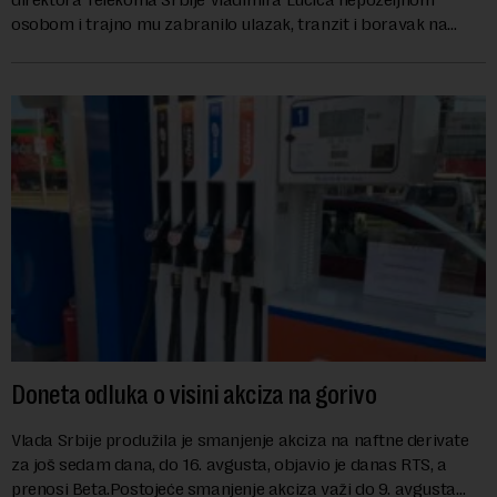
osobom i trajno mu zabranilo ulazak, tranzit i boravak na
Kosovu, navodeći kao razlog njegove javn...
Doneta odluka o visini akciza na gorivo
Vlada Srbije produžila je smanjenje akciza na naftne derivate
za još sedam dana, do 16. avgusta, objavio je danas RTS, a
prenosi Beta.Postojeće smanjenje akciza važi do 9. avgusta