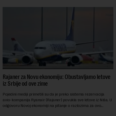
Rajaner za Novu ekonomiju: Obustavljamo letove
iz Srbije od ove zime
Pojedini mediji primetili su da je preko sistema rezervacija
avio-kompanija Ryanair (Rajaner) povukla sve letove iz Niša. U
odgovoru Novoj ekonomiji na pitanje o razlozima za ovo
povlačenje, ovaj avio-gigant...