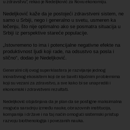
u zdravstvu“, rekao je Nedeljković za Novu ekonomiju.
Nedeljković kaže da je postojeći zdravstveni sistem, ne
samo u Srbiji, nego i generalno u svetu, usmeren ka
lečenju, što nije optimalno ako se posmatra situacija u
Srbiji iz perspektive stareće populacije.
„Istovremeno to ima i potencijalne negativne efekte na
produktivnost ljudi koji rade, na odsustvo sa posla i
slično“, dodao je Nedeljković.
Generalni cilj ovog superklastera je razvijanje jednog
inovativnog ekosistem koji će se baviti ključnim problemima
koji su vezani za zdravstvo, a sve kako bi se unapredili i
ekonomski i zdravstveni rezultati.
Nedeljković objašnjava da je plan da se postigne maksimalna
moguća saradnju između nauke, obrazovnih institucija,
kompanija i države i na taj način omogući sistemski pristup
razvoju biothenologija i povezanih nauka.