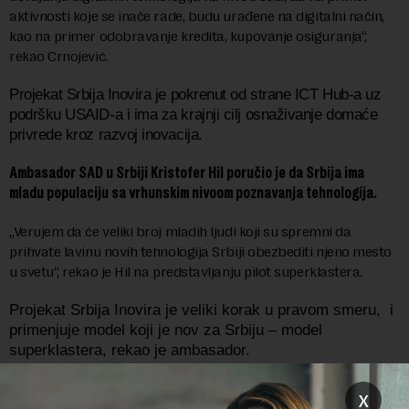
aktivnosti koje se inače rade, budu urađene na digitalni način,
kao na primer odobravanje kredita, kupovanje osiguranja“,
rekao Crnojević.
Projekat Srbija Inovira je pokrenut od strane ICT Hub-a uz
podršku USAID-a i ima za krajnji cilj osnaživanje domaće
privrede kroz razvoj inovacija.
Ambasador SAD u Srbiji Kristofer Hil poručio je da Srbija ima
mladu populaciju sa vrhunskim nivoom poznavanja tehnologija.
„Verujem da će veliki broj mladih ljudi koji su spremni da
prihvate lavinu novih tehnologija Srbiji obezbediti njeno mesto
u svetu“, rekao je Hil na predstavljanju pilot superklastera.
Projekat Srbija Inovira je veliki korak u pravom smeru, i
primenjuje model koji je nov za Srbiju – model
superklastera, rekao je ambasador.
„Videli smo da ovaj pristup funkcioniše u drugim
x
zemljama i mislimo da je vreme da ga primenimo i ovde