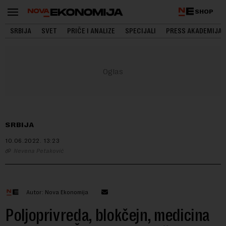
SHOP
SRBIJA
SVET
PRIČE I ANALIZE
SPECIJALI
PRESS AKADEMIJA
SRBIJA
10.06.2022.
13:23
Nevena Petaković
Autor: Nova Ekonomija
Poljoprivreda, blokčejn, medicina