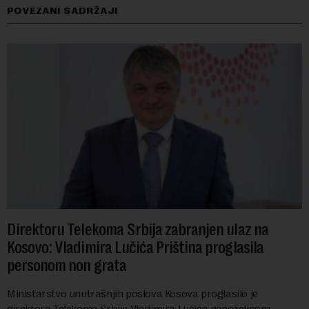
POVEZANI SADRŽAJI
Direktoru Telekoma Srbija zabranjen ulaz na
Kosovo: Vladimira Lučića Priština proglasila
personom non grata
Ministarstvo unutrašnjih poslova Kosova proglasilo je
direktora Telekoma Srbije Vladimira Lučića nepoželjnom