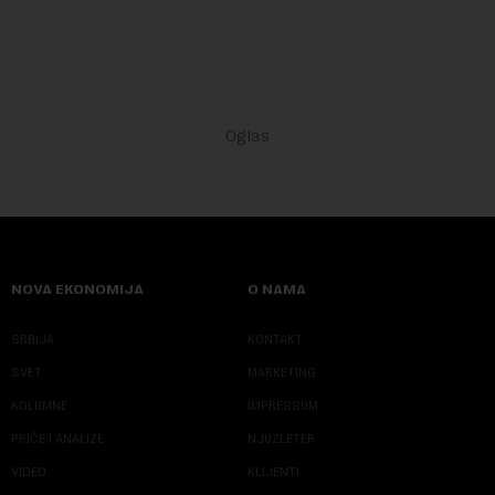
NOVA EKONOMIJA
O NAMA
SRBIJA
KONTAKT
SVET
MARKETING
KOLUMNE
IMPRESSUM
PRIČE I ANALIZE
NJUZLETER
VIDEO
KLIJENTI