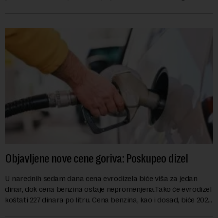
kao mera ublažavanja po...
Objavljene nove cene goriva: Poskupeo dizel
U narednih sedam dana cena evrodizela biće viša za jedan
dinar, dok cena benzina ostaje nepromenjena.Tako će evrodizel
koštati 227 dinara po litru. Cena benzina, kao i dosad, biće 202
dinara po litru. ...