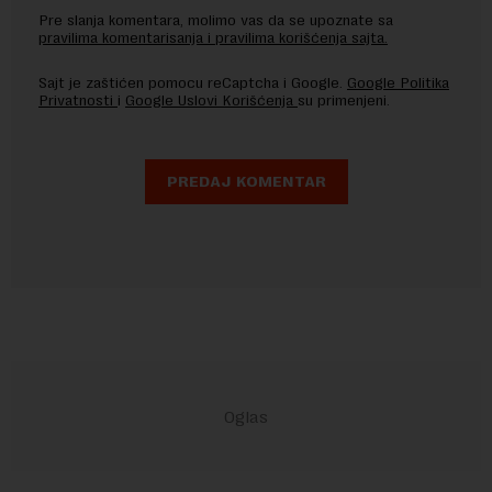
Pre slanja komentara, molimo vas da se upoznate sa
pravilima komentarisanja i pravilima korišćenja sajta.
Sajt je zaštićen pomocu reCaptcha i Google.
Google Politika
Privatnosti
i
Google Uslovi Korišćenja
su primenjeni.