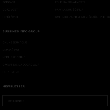
PODCAST
POLITIKA PRIVATNOSTI
ODRŽIVOST
PRAVILA KORIŠĆENJA
LEPŠI ŽIVOT
SMERNICE ZA PRIMENU VEŠTAČKE INTELI
BUSSINES INFO GROUP
ONLINE EDUKACIJE
IZDAVAŠTVO
MEDIJSKE OBUKE
ORGANIZACIJA DOGADJAJA
EKONOM I JA
NEWSLETTER