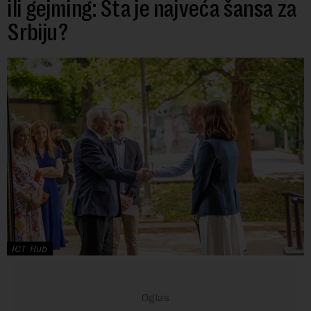
ili gejming: Šta je najveća šansa za
Srbiju?
ICT Hub