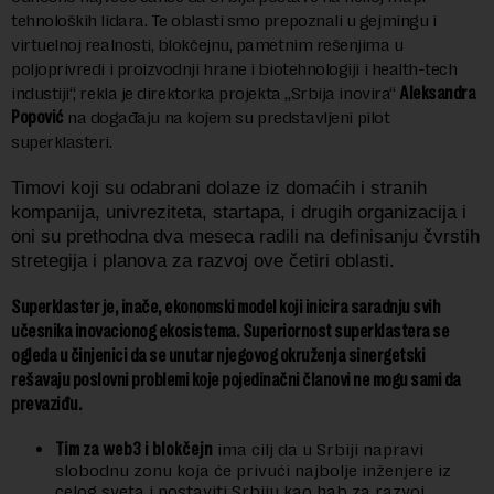
tehnoloških lidara. Te oblasti smo prepoznali u gejmingu i
virtuelnoj realnosti, blokčejnu, pametnim rešenjima u
poljoprivredi i proizvodnji hrane i biotehnologiji i health-tech
industiji“, rekla je direktorka projekta „Srbija inovira“
Aleksandra
Popović
na događaju na kojem su predstavljeni pilot
superklasteri.
Timovi koji su odabrani dolaze iz domaćih i stranih
kompanija, univreziteta, startapa, i drugih organizacija i
oni su prethodna dva meseca radili na definisanju čvrstih
stretegija i planova za razvoj ove četiri oblasti.
Superklaster je, inače, ekonomski model koji inicira saradnju svih
učesnika inovacionog ekosistema. Superiornost superklastera se
ogleda u činjenici da se unutar njegovog okruženja sinergetski
rešavaju poslovni problemi koje pojedinačni članovi ne mogu sami da
prevaziđu.
Tim za web3 i blokčejn
ima cilj da u Srbiji napravi
slobodnu zonu koja će privući najbolje inženjere iz
celog sveta i postaviti Srbiju kao hab za razvoj