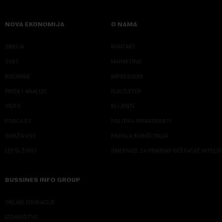
NOVA EKONOMIJA
O NAMA
SRBIJA
KONTAKT
SVET
MARKETING
KOLUMNE
IMPRESSUM
PRIČE I ANALIZE
NJUZLETER
VIDEO
KLIJENTI
PODCAST
POLITIKA PRIVATNOSTI
ODRŽIVOST
PRAVILA KORIŠĆENJA
LEPŠI ŽIVOT
SMERNICE ZA PRIMENU VEŠTAČKE INTELI
BUSSINES INFO GROUP
ONLINE EDUKACIJE
IZDAVAŠTVO