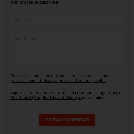
OSTAVITE ODGOVOR
Pre slanja komentara, molimo vas da se upoznate sa
pravilima komentarisanja i pravilima korišćenja sajta.
Sajt je zaštićen pomocu reCaptcha i Google.
Google Politika
Privatnosti
i
Google Uslovi Korišćenja
su primenjeni.