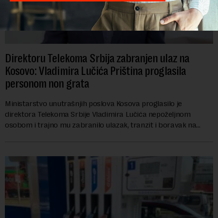
Direktoru Telekoma Srbija zabranjen ulaz na
Kosovo: Vladimira Lučića Priština proglasila
personom non grata
Ministarstvo unutrašnjih poslova Kosova proglasilo je
direktora Telekoma Srbije Vladimira Lučića nepoželjnom
osobom i trajno mu zabranilo ulazak, tranzit i boravak na
Kosovu, navodeći kao razlog njegove javn...