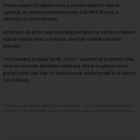
dokaz o uplati 20 hiljada dinara, a iznos depozita koji se
uplaćuje za učešće u kupovini iznosi 234.199,576 evra, u
dinarskoj protivvrednosti.
Кriterijum za izbor najpovoljnijeg ponuđača je visina ponuđene
kupoprodajne cene, a komisija utvrđuje redosled važećih
ponuda.
Treći pokušaj prodaje Banje „Zlatar“ poništen je početkom jula,
kada je cena bila identična sadašnjoj, dok je iz oglasa od pre
za skoro
godinu dana ona bila 3,9 miliona evra, odnosno
veća
1,6 miliona.
Preuzimanje delova teksta je dozvoljeno, ali uz obavezno navođenje
izvora i uz postavljanje linka ka izvornom tekstu na novaekonomija.rs