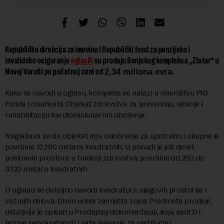
Republička direkcija za imovinu i Republički fond za penzijsko i
invalidsko osiguranje
oglasili
su prodaju Banjskog kompleksa „Zlatar“ u
Novoj Varoši po početnoj ceni od
2,34 miliona evra
.
Kako se navodi u oglasu, kompleks se nalazi u vlasništvu PIO
Fonda i obuhvata Objekat zdravstva za prevenciju, lečenje i
rehabilitaciju kardiovaskularnih oboljenja.
Naglašava se da objekat ima odobrenje za upotrebu i ukupne je
površine 12.280 metara kvadratnih. U ponudi je još devet
poslovnih prostora u funkciji zdravstva, površine od 260 do
3.120 metara kvadratnih
U oglasu se detaljno navodi kvadratura njegovih prostorija i
važnijih delova. Obim udela zemljišta i opis Predmeta prodaje,
detaljnije je opisan u Prodajnoj dokumentaciji, koja sadrži i
listove nepokretnosti i akte Agencije za restituciju.