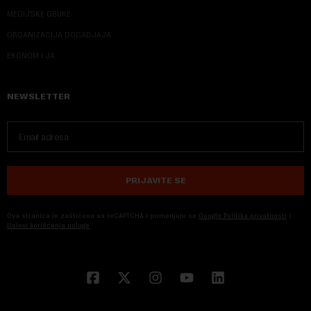
MEDIJSKE OBUKE
ORGANIZACIJA DOGADJAJA
EKONOM I JA
NEWSLETTER
PRIJAVITE SE
Ova stranica je zaštićena sa reCAPTCHA i primenjuju se
Google Politika privatnosti
i
Uslovi korišćenja usluge