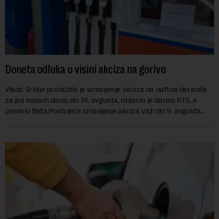
Doneta odluka o visini akciza na gorivo
Vlada Srbije produžila je smanjenje akciza na naftne derivate
za još sedam dana, do 16. avgusta, objavio je danas RTS, a
prenosi Beta.Postojeće smanjenje akciza važi do 9. avgusta
kao mera ublažavanja po...