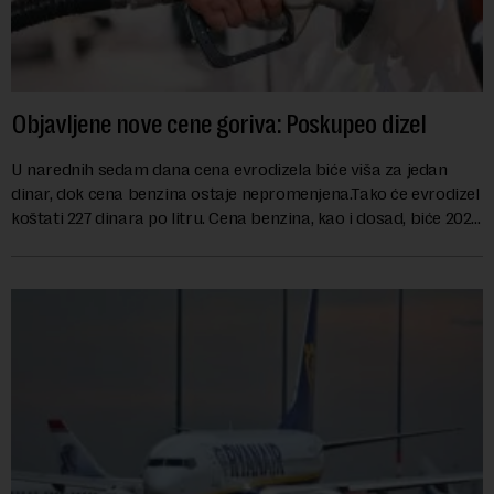
Objavljene nove cene goriva: Poskupeo dizel
U narednih sedam dana cena evrodizela biće viša za jedan
dinar, dok cena benzina ostaje nepromenjena.Tako će evrodizel
koštati 227 dinara po litru. Cena benzina, kao i dosad, biće 202
dinara po litru. ...