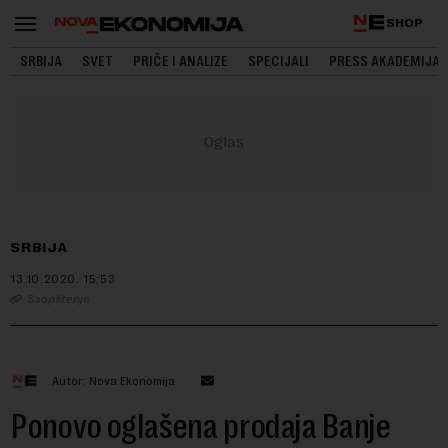
SHOP
SRBIJA
SVET
PRIČE I ANALIZE
SPECIJALI
PRESS AKADEMIJA
SRBIJA
13.10.2020.
15:53
Saopštenje
Autor: Nova Ekonomija
Ponovo oglašena prodaja Banje