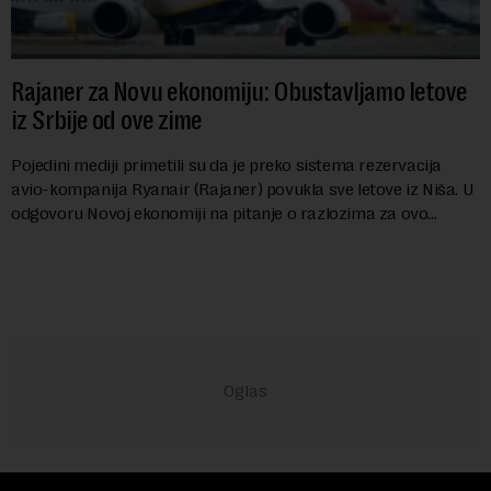
Rajaner za Novu ekonomiju: Obustavljamo letove
iz Srbije od ove zime
Pojedini mediji primetili su da je preko sistema rezervacija
avio-kompanija Ryanair (Rajaner) povukla sve letove iz Niša. U
odgovoru Novoj ekonomiji na pitanje o razlozima za ovo
povlačenje, ovaj avio-gigant...