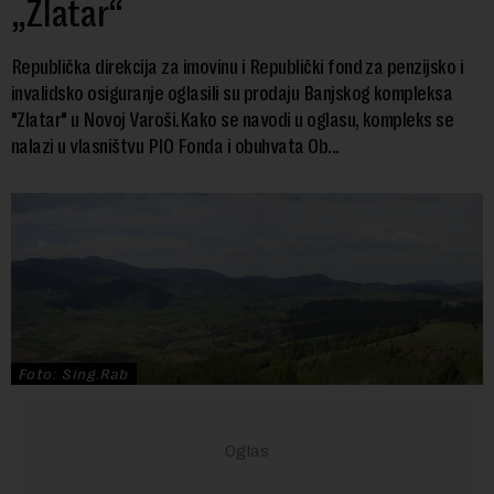
„Zlatar“
Republička direkcija za imovinu i Republički fond za penzijsko i
invalidsko osiguranje oglasili su prodaju Banjskog kompleksa
"Zlatar" u Novoj Varoši.Kako se navodi u oglasu, kompleks se
nalazi u vlasništvu PIO Fonda i obuhvata Ob...
Foto: Sing.Rab