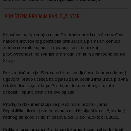
PONIŠTENA PRODAJA BANJE „ZLATAR“
Кonačna kupoprodajna cena Predmeta prodaje biće utvrđena
nakon sprovedenog postupka prikupljanja pismenih ponuda
zaintereovanih kupaca, a uplaćuje se u dinarskoj
protivvrednosti po zvaničnom srednjem kursu Narodne banke
Srbije.
Rok za plaćanje je 15 dana od dana zaključenja kupoprodajnog
ugovora, pravo učešća na oglasu za kupovinu imaju sva pravna
i fizička lica, koja otkupe Prodajnu dokumentaciju, uplate
depozit i ispune ostale uslove oglasa.
Prodajna dokumentacija se preuzima u prostorijama
Republičke direkcije za imovinu u ulici Кralja Milana 16, svakog
radnog dana od 11 do 14 časova, od 12. do 19. oktobra 2020.
Prilikom preuzimanja Prodajne dokumentacije treba dostaviti