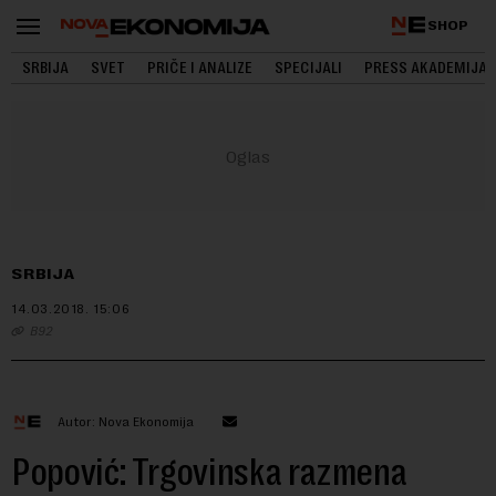
SHOP
SRBIJA
SVET
PRIČE I ANALIZE
SPECIJALI
PRESS AKADEMIJA
SRBIJA
14.03.2018.
15:06
B92
Autor: Nova Ekonomija
Popović: Trgovinska razmena