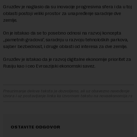
Gruzđev je naglasio da su inovacije progresivna sfera i da u toj
oblasti postoji veliki prostor za unapređenje saradnje dve
zemlje.
On je istakao da se to posebno odnosi na razvoj koncepta
„pametnih gradova“, saradnju u razvoju tehnoloških parkova,
sajber bezbednost, i druge oblasti od interesa za dve zemlje.
Gruzđev je istakao da je razvoj digitalne ekonomije prioritet za
Rusiju kao i ceo Evroazijski ekonomski savez.
Preuzimanje delova teksta je dozvoljeno, ali uz obavezno navođenje
izvora i uz postavljanje linka ka izvornom tekstu na novaekonomija.rs
OSTAVITE ODGOVOR