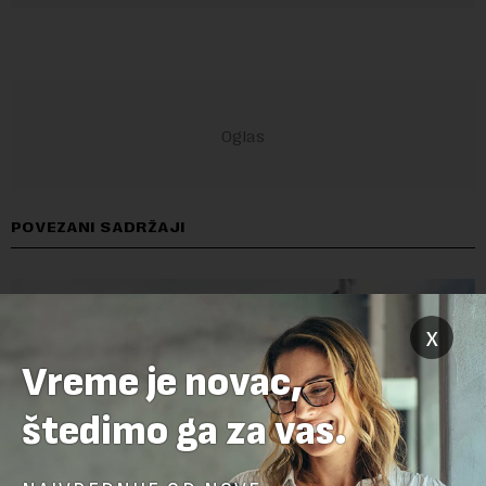
POVEZANI SADRŽAJI
x
Vreme je novac,
štedimo ga za vas.