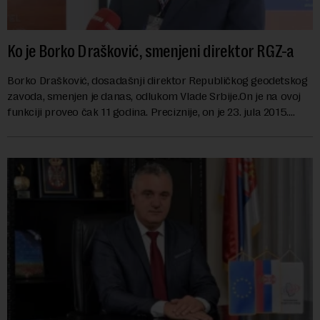
Ko je Borko Drašković, smenjeni direktor RGZ-a
Borko Drašković, dosadašnji direktor Republičkog geodetskog
zavoda, smenjen je danas, odlukom Vlade Srbije.On je na ovoj
funkciji proveo čak 11 godina. Preciznije, on je 23. jula 2015.
izabran za v.d. di...