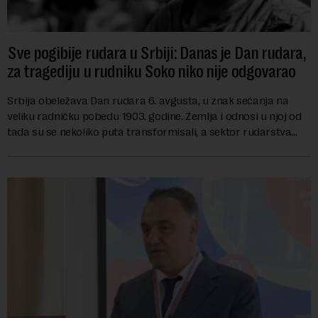
Sve pogibije rudara u Srbiji: Danas je Dan rudara,
za tragediju u rudniku Soko niko nije odgovarao
Srbija obeležava Dan rudara 6. avgusta, u znak sećanja na
veliku radničku pobedu 1903. godine. Zemlja i odnosi u njoj od
tada su se nekoliko puta transformisali, a sektor rudarstva
danas karakterišu velike r...