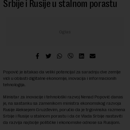
Srbije i Rusije u stalnom porastu
Popović je istakao da veliki potencijal za saradnju dve zemlje
vidi u oblasti digitalne ekonomije, inovacija i informacionih
tehnologija.
Ministar za inovacije i tehnološki razvoj Nenad Popović danas
je, na sastanku sa zamenikom ministra ekonomskog razvoja
Rusije Aleksejem Gruzđevim, poručio da je trgovinska razmena
Srbije i Rusije u stalnom porastu i da će Vlada Srbije nastaviti
da razvija najbolje političke i ekonomske odnose sa Rusijom.