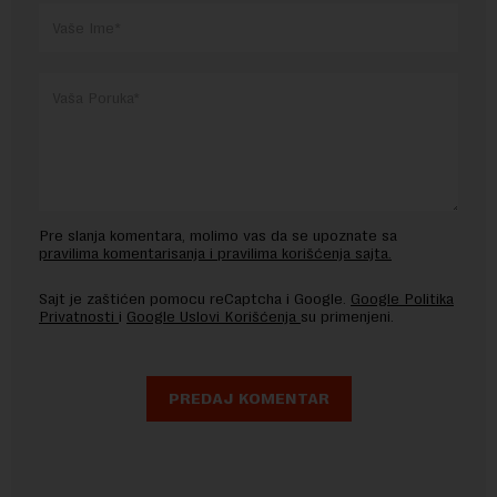
Pre slanja komentara, molimo vas da se upoznate sa
pravilima komentarisanja i pravilima korišćenja sajta.
Sajt je zaštićen pomocu reCaptcha i Google.
Google Politika
Privatnosti
i
Google Uslovi Korišćenja
su primenjeni.