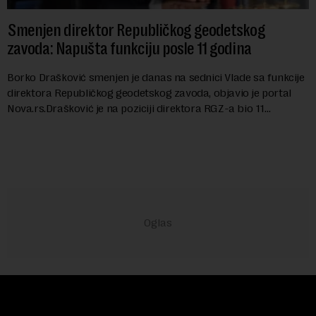
Smenjen direktor Republičkog geodetskog
zavoda: Napušta funkciju posle 11 godina
Borko Drašković smenjen je danas na sednici Vlade sa funkcije
direktora Republičkog geodetskog zavoda, objavio je portal
Nova.rs.Drašković je na poziciji direktora RGZ-a bio 11
godina.Kako piše Nova....