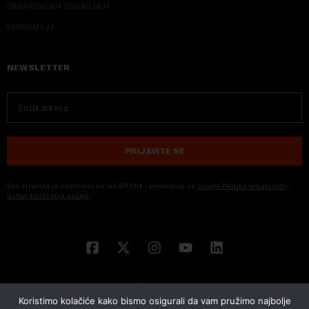
ORGANIZACIJA DOGADJAJA
EKONOM I JA
NEWSLETTER
PRIJAVITE SE
Ova stranica je zaštićena sa reCAPTCHA i primenjuju se
Google Politika privatnosti
i
Uslovi korišćenja usluge
Koristimo kolačiće kako bismo osigurali da vam pružimo najbolje