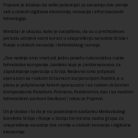
Popović je istakao da veliki potencijal za saradnju dve zemlje
vidi u oblasti digitalne ekonomije, inovacija i informacionih
tehnologija.
Ministar je ukazao, kako je saopšteno, da su u prethodnom
periodu učinjeni važni koraci u unapređenju saradnje Srbije i
Rusije u oblasti inovacija i tehnološkog razvoja.
„Ove nedelje smo imali još jednu posetu rukovodstva ruske
tehnološke kompanije Jandeks koja je zainteresovana za
započinjanje operacija u Srbiji. Nedavno smo potpisali
sporazum sa ruskom državnom korporacijom Rosteh, a u
planu je potpisivanje takvih sporazuma i sa ruskim državnim
kompanijama Rosatom, Rosnano, Roskosmos, kao i sa naučno-
tehnološkim parkom Skolkovo“, rekao je Popović.
On je dodao i to da je na poslednjem sastanku Međuvlading
komiteta Srbije i Rusije u Sočiju formirana radna grupa za
unapređenje saradnje dve zemlje u oblasti inovacija i digitalne
ekonomije.