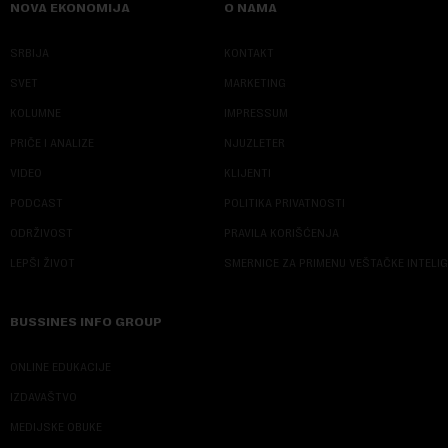
NOVA EKONOMIJA
O NAMA
SRBIJA
KONTAKT
SVET
MARKETING
KOLUMNE
IMPRESSUM
PRIČE I ANALIZE
NJUZLETER
VIDEO
KLIJENTI
PODCAST
POLITIKA PRIVATNOSTI
ODRŽIVOST
PRAVILA KORIŠĆENJA
LEPŠI ŽIVOT
SMERNICE ZA PRIMENU VEŠTAČKE INTELI
BUSSINES INFO GROUP
ONLINE EDUKACIJE
IZDAVAŠTVO
MEDIJSKE OBUKE