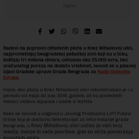
Radovi na popravci oštećenih ploča u Knez Mihailovoj ulici,
najprometnijoj beogradskoj pešačkoj zoni koji su u toku,
koštaju tri miliona dinara, odnosno oko 25.000 evra, bez
uračunatog poreza na dodatu vrednost, navodi se u pisanoj
izjavi Gradske uprave Grada Beograda za
Radio Slobodna
Evropa
.
Inače, deo ploča u Knez Mihailovoj ulici rekonstruisan je i u
periodu od maja do jula 2018. godine, ali su poslednjih
meseci vidljivo ispucale i izašle iz ležišta.
Kako se navodi u odgovoru Javnog Preduzeća (JP) Putevi
Srbije koji je dostavio Sekretarijat za informisanje grada
Knez Mihailovoj ulici uočen je veći broj
Beograda, u
mesta, manje ili veće površine, gde su očita pomeranja
granitnih ploča.