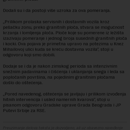
Dodali su i da postoji više uzroka za ova pomeranja.
„Prilikom prolaska servisnih i dostavnih vozila kroz
pešačku zonu, preko granitnih ploča, stvara se mogućnost
krzanja i lomljenja ploča. Ploče koje su pomerene iz ležišta
izazivaju pomeranje i jednog broja susednih granitnih ploča
i kocki. Ova pojava je primetna upravo na potezima u Knez
Mihailovoj ulici kuda se kreću dostavna vozila“, stoji u
odgovoru koji smo dobili.
Dodaje se i da je nakon zimskog perioda sa intenzivnim
snežnim padavinama i čišćenja i uklanjanja snega i leda sa
popločanih površina, na pojedinim granitnim pločama
došlo do oštećenja.
„Pored navedenog, oštećenja se javljaju i prilikom izvođenja
hitnih intervencija i usled namernih kvarova“, stoji u
pisanom odgovoru Gradske uprave Grada Beograda i JP
Putevi Srbije za RSE.
Preuzimanje delova teksta je dozvoljeno, ali uz obavezno navođenje