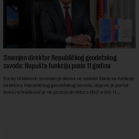
Smenjen direktor Republičkog geodetskog
zavoda: Napušta funkciju posle 11 godina
Borko Drašković smenjen je danas na sednici Vlade sa funkcije
direktora Republičkog geodetskog zavoda, objavio je portal
Nova.rs.Drašković je na poziciji direktora RGZ-a bio 11
godina.Kako piše Nova....