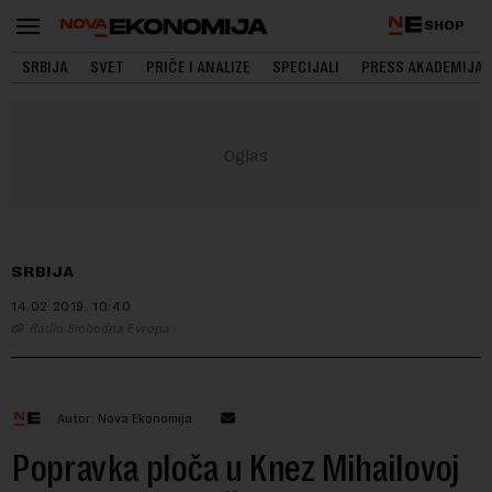
SHOP
SRBIJA
SVET
PRIČE I ANALIZE
SPECIJALI
PRESS AKADEMIJA
SRBIJA
14.02.2019.
10:40
Radio Slobodna Evropa
Autor: Nova Ekonomija
Popravka ploča u Knez Mihailovoj