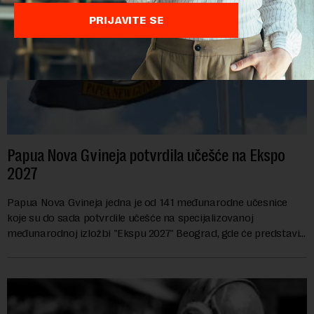
PRIJAVITE SE
Papua Nova Gvineja potvrdila učešće na Ekspo
2027
Papua Nova Gvineja jedna je od 141 međunarodne učesnice
koje su do sada potvrdile učešće na specijalizovanoj
međunarodnoj izložbi "Ekspu 2027" Beograd, gde će predstaviti
i kao državu sa najvećom jezičkom ra...