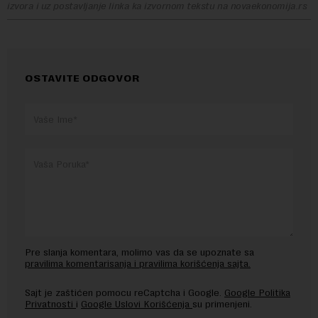
izvora i uz postavljanje linka ka izvornom tekstu na novaekonomija.rs
OSTAVITE ODGOVOR
Pre slanja komentara, molimo vas da se upoznate sa
pravilima komentarisanja i pravilima korišćenja sajta.
Sajt je zaštićen pomocu reCaptcha i Google.
Google Politika
Privatnosti
i
Google Uslovi Korišćenja
su primenjeni.