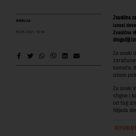
Zvanična z
SRBIJA
iznosi deve
Zvanična
v
19.05.2021.
12:14
drugačiji iz
Za svaki 
zaračunav
kamate, d
iznosi po
Za svaki 
stigne i 
od tog iz
hiljada di
REFERENT