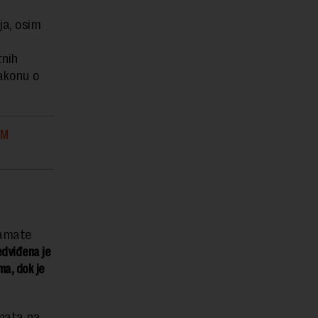
ja, osim
tnih
akonu o
OM
kamate
dviđena je
ma, dok je
mata na