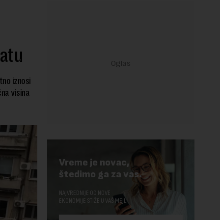
matu
tno iznosi
čna visina
Vreme je novac,
štedimo ga za vas.
NAJVREDNIJE OD NOVE
EKONOMIJE STIŽE U VAŠ MEJL.