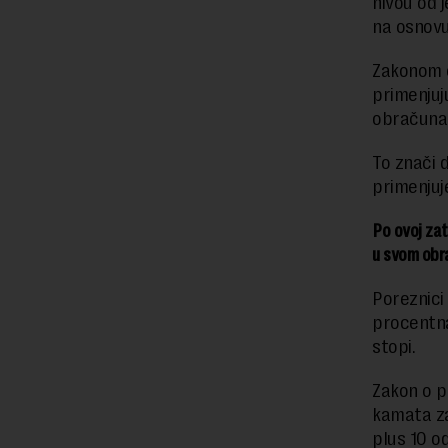
nivou od 
na osnovu
Zakonom o
primenjuj
obračuna
To znači 
primenjuj
Po ovoj za
u svom obr
Poreznici
procentn
stopi.
Zakon o p
kamata z
plus 10 od