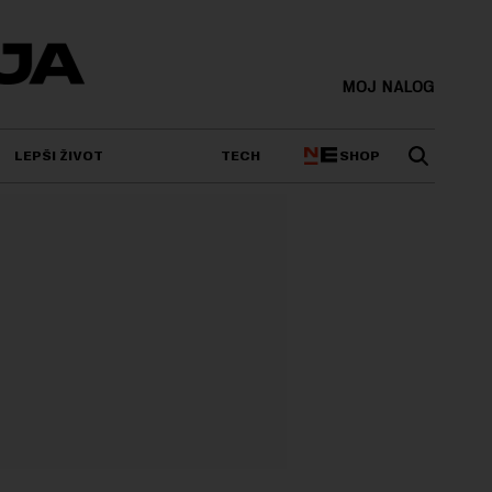
MOJ NALOG
SHOP
LEPŠI ŽIVOT
TECH