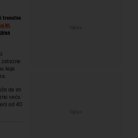
ji
trenutno
si N1
.
ziran
i
m zatezne
nu koja
ra.
ože da im
aznu veću
veći od 40