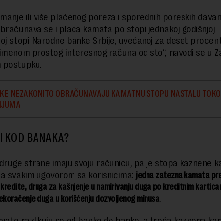
 manje ili više plaćenog poreza i sporednih poreskih davan
bračunava se i plaća kamata po stopi jednakoj godišnjoj
oj stopi Narodne banke Srbije, uvećanoj za deset procen
imenom prostog interesnog računa od sto“, navodi se u Z
 postupku.
KE NEZAKONITO OBRAČUNAVAJU KAMATNU STOPU NASTALU TOK
IJUMA
I KOD BANAKA?
druge strane imaju svoju računicu, pa je stopa kaznene 
a svakim ugovorom sa korisnicima:
jedna zatezna kamata pre
 kredite, druga za kašnjenje u namirivanju duga po kreditnim kartica
ekoračenje duga u korišćenju dozvoljenog minusa
.
mate razlikuju se od banke do banke, a treća kaznena ka