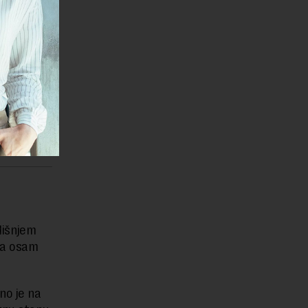
odnese
cima na
dne
dišnjem
za osam
no je na