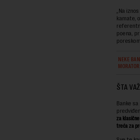
„Na iznos
kamate, o
referentn
poena, pr
poreskom
NEKE BAN
MORATOR
ŠTA VAŽ
Banke sa 
predviđen
za klasične
treća za pr
Sve te ka