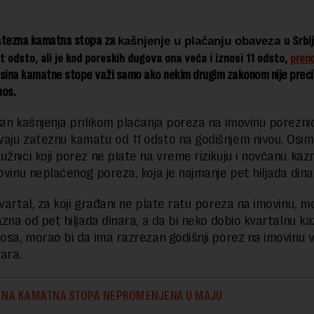
atezna kamatna stopa za
u Srbi
kašnjenje u plaćanju obaveza
t odsto, ali je kod poreskih dugova ona veća i iznosi 11 odsto,
preno
isina kamatne stope važi samo ako nekim drugim zakonom nije preci
nos.
dan kašnjenja prilikom plaćanja poreza na imovinu poreznic
aju zateznu kamatu od 11 odsto na godišnjem nivou. Osi
užnici koji porez ne plate na vreme rizikuju i novčanu kaz
lovinu neplaćenog poreza, koja je najmanje pet hiljada dina
kvartal, za koji građani ne plate ratu poreza na imovinu, m
kazna od pet hiljada dinara, a da bi neko dobio kvartalnu k
nosa, morao bi da ima razrezan godišnji porez na imovinu 
nara.
NA KAMATNA STOPA NEPROMENJENA U MAJU