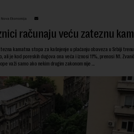
: Nova Ekonomija
nici računaju veću zateznu ka
tezna kamatna stopa za kašnjenje u plaćanju obaveza u Srbiji trenu
, ali je kod poreskih dugova ona veća i iznosi 11%, prenosi N1. Zvani
pe važi samo ako nekim drugim zakonom nije ...