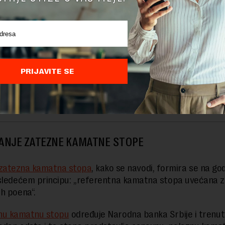
 u AP Kosovo ili u inostranstvu, zatim ako obveznik ne p
rijavu u zakonskom roku ili je podnese nepotpisanu ili bez
 dokumentacije.
a kazna je predviđena i za one koji se ne odazovu porezni
g pojašnjenja, kao i za one koji ometaju sprovođenje prinu
PRIJAVITE SE
ILA REFERENTNU KAMATNU STOPU NA JEDAN ODSTO
ANJE ZATEZNE KAMATNE STOPE
 zatezna kamatna stopa
, kako se navodi, formira se na go
sledećem principu: „referentna kamatna stopa uvećana 
h poena“.
nu kamatnu stopu
određuje Narodna banka Srbije i trenut