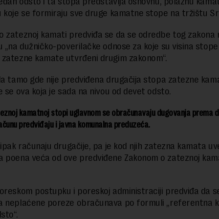
jedan odsto i ta stopa predstavlja osnovnu, polaznu kama
 koje se formiraju sve druge kamatne stope na tržištu Srb
 zateznoj kamati predviđa se da se odredbe tog zakona 
u „na dužničko-poverilačke odnose za koje su visina stope 
 zatezne kamate utvrđeni drugim zakonom“.
da tamo gde nije predviđena drugačija stopa zatezne kam
e se ova koja je sada na nivou od devet odsto.
teznoj kamatnoj stopi uglavnom se obračunavaju dugovanja prema dr
ačunu predviđaju i javna komunalna preduzeća.
 ipak računaju drugačije, pa je kod njih zatezna kamata uv
a poena veća od ove predviđene Zakonom o zateznoj kam
oreskom postupku i poreskoj administraciji predviđa da s
a neplaćene poreze obračunava po formuli „referentna 
sto“.