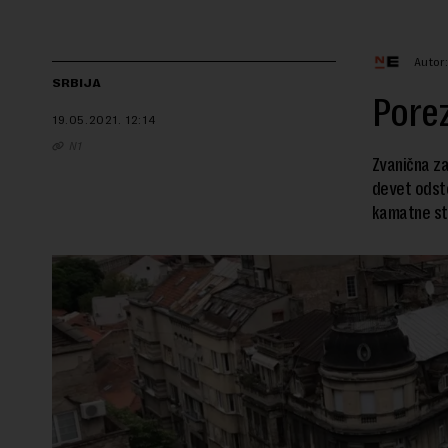
Autor
SRBIJA
Porez
19.05.2021.
12:14
N1
Zvanična za
devet odsto
kamatne sto