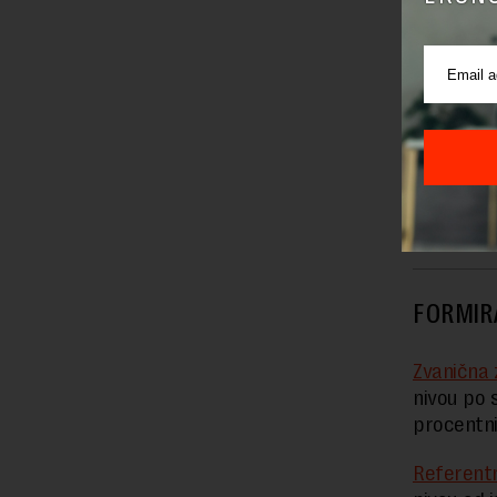
kod banke
poresku p
potrebne
Prekršajn
poziv zbo
naplate.
NBS SNIZ
FORMIR
Zvanična
nivou po 
procentni
Referent