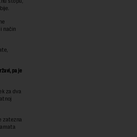
tnu stopu,
ije.
ne
i način
ate,
žavi, pa je
ek za dva
atnoj
e zatezna
kamata