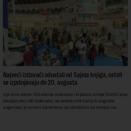
Najveći izdavači odustali od Sajma knjiga, ostali
se izjašnjavaju do 20. avgusta
Upravni odbor Udruženja izdavača i knjižara Srbije (UIKS), koje
okuplja oko 140 izdavača, na sednici održanoj 6. avgusta
sugerisao je svojim članicama da odustanu od učešća na
predstojećem Sajmu knjiga. Vrem...