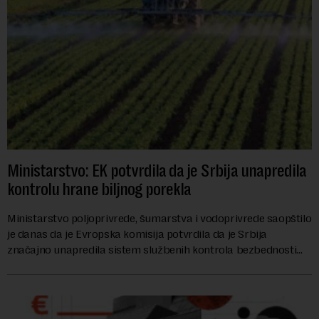
Ministarstvo: EK potvrdila da je Srbija unapredila
kontrolu hrane biljnog porekla
Ministarstvo poljoprivrede, šumarstva i vodoprivrede saopštilo
je danas da je Evropska komisija potvrdila da je Srbija
značajno unapredila sistem službenih kontrola bezbednosti
hrane biljnog porekla, te da k...