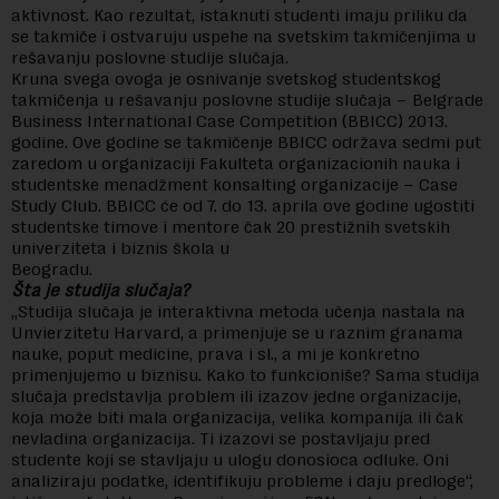
aktivnost. Kao rezultat, istaknuti studenti imaju priliku da
se takmiče i ostvaruju uspehe na svetskim takmičenjima u
rešavanju poslovne studije slučaja.
Kruna svega ovoga je osnivanje svetskog studentskog
takmičenja u rešavanju poslovne studije slučaja – Belgrade
Business International Case Competition (BBICC) 2013.
godine. Ove godine se takmičenje BBICC održava sedmi put
zaredom u organizaciji Fakulteta organizacionih nauka i
studentske menadžment konsalting organizacije – Case
Study Club. BBICC će od 7. do 13. aprila ove godine ugostiti
studentske timove i mentore čak 20 prestižnih svetskih
univerziteta i biznis škola u
Beogradu.
Šta je studija slučaja?
„Studija slučaja je interaktivna metoda učenja nastala na
Unvierzitetu Harvard, a primenjuje se u raznim granama
nauke, poput medicine, prava i sl., a mi je konkretno
primenjujemo u biznisu. Kako to funkcioniše? Sama studija
slučaja predstavlja problem ili izazov jedne organizacije,
koja može biti mala organizacija, velika kompanija ili čak
nevladina organizacija. Ti izazovi se postavljaju pred
studente koji se stavljaju u ulogu donosioca odluke. Oni
analiziraju podatke, identifikuju probleme i daju predloge“,