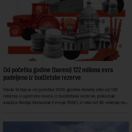
Od početka godine (barem) 122 miliona evra
podeljeno iz budžetske rezerve
Vlada Srbije je od početka 2026. godine donela više od 130
rešenja o upotrebi novca iz budžetske rezerve, pokazuje
analiza Radija Slobodne Evrope (RSE). U više od 30 rešenja ne
navodi se tačan iznos koji će ...