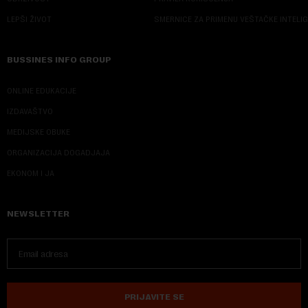
LEPŠI ŽIVOT
SMERNICE ZA PRIMENU VEŠTAČKE INTELI
BUSSINES INFO GROUP
ONLINE EDUKACIJE
IZDAVAŠTVO
MEDIJSKE OBUKE
ORGANIZACIJA DOGADJAJA
EKONOM I JA
NEWSLETTER
PRIJAVITE SE