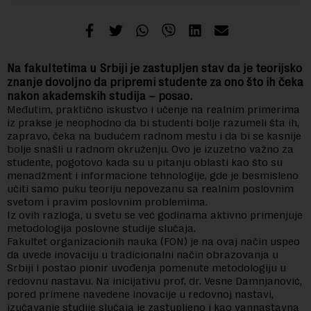
Na fakultetima u Srbiji je zastupljen stav da je teorijsko
znanje dovoljno da pripremi studente za ono što ih čeka
nakon akademskih studija – posao.
Međutim, praktično iskustvo i učenje na realnim primerima
iz prakse je neophodno da bi studenti bolje razumeli šta ih,
zapravo, čeka na budućem radnom mestu i da bi se kasnije
bolje snašli u radnom okruženju. Ovo je izuzetno važno za
studente, pogotovo kada su u pitanju oblasti kao što su
menadžment i informacione tehnologije, gde je besmisleno
učiti samo puku teoriju nepovezanu sa realnim poslovnim
svetom i pravim poslovnim problemima.
Iz ovih razloga, u svetu se već godinama aktivno primenjuje
metodologija poslovne studije slučaja.
Fakultet organizacionih nauka (FON) je na ovaj način uspeo
da uvede inovaciju u tradicionalni način obrazovanja u
Srbiji i postao pionir uvođenja pomenute metodologiju u
redovnu nastavu. Na inicijativu prof. dr. Vesne Damnjanović,
pored primene navedene inovacije u redovnoj nastavi,
izučavanje studije slučaja je zastupljeno i kao vannastavna