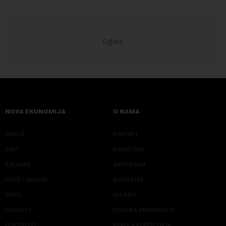
NOVA EKONOMIJA
O NAMA
SRBIJA
KONTAKT
SVET
MARKETING
KOLUMNE
IMPRESSUM
PRIČE I ANALIZE
NJUZLETER
VIDEO
KLIJENTI
PODCAST
POLITIKA PRIVATNOSTI
ODRŽIVOST
PRAVILA KORIŠĆENJA