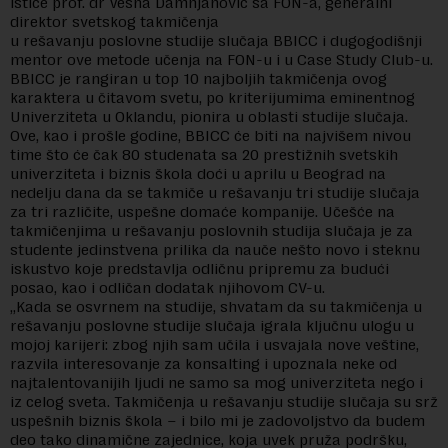
ističe prof. dr Vesna Damnjanović sa FON-a, generalni
direktor svetskog takmičenja
u rešavanju poslovne studije slučaja BBICC i dugogodišnji
mentor ove metode učenja na FON-u i u Case Study Club-u.
BBICC je rangiran u top 10 najboljih takmičenja ovog
karaktera u čitavom svetu, po kriterijumima eminentnog
Univerziteta u Oklandu, pionira u oblasti studije slučaja.
Ove, kao i prošle godine, BBICC će biti na najvišem nivou
time što će čak 80 studenata sa 20 prestižnih svetskih
univerziteta i biznis škola doći u aprilu u Beograd na
nedelju dana da se takmiče u rešavanju tri studije slučaja
za tri različite, uspešne domaće kompanije. Učešće na
takmičenjima u rešavanju poslovnih studija slučaja je za
studente jedinstvena prilika da nauče nešto novo i steknu
iskustvo koje predstavlja odličnu pripremu za budući
posao, kao i odličan dodatak njihovom CV-u.
„Kada se osvrnem na studije, shvatam da su takmičenja u
rešavanju poslovne studije slučaja igrala ključnu ulogu u
mojoj karijeri: zbog njih sam učila i usvajala nove veštine,
razvila interesovanje za konsalting i upoznala neke od
najtalentovanijih ljudi ne samo sa mog univerziteta nego i
iz celog sveta. Takmičenja u rešavanju studije slučaja su srž
uspešnih biznis škola – i bilo mi je zadovoljstvo da budem
deo tako dinamične zajednice, koja uvek pruža podršku,