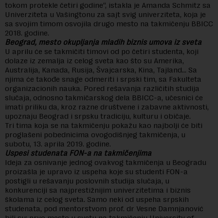
tokom protekle četiri godine“, istakla je Amanda Schmitz sa
Univerziteta u Vašingtonu za sajt svig univerziteta, koja je
sa svojim timom osvojila drugo mesto na takmičenju BBICC
2018. godine.
Beograd, mesto okupljanja mladih biznis umova iz sveta
U aprilu će se takmičiti timovi od po četiri studenta, koji
dolaze iz zemalja iz celog sveta kao što su Amerika,
Australija, Kanada, Rusija, Švajcarska, Kina, Tajland… Sa
njima će takođe snage odmeriti i srpski tim, sa Fakulteta
organizacionih nauka. Pored rešavanja različitih studija
slučaja, odnosno takmičarskog dela BBICC-a, učesnici će
imati priliku da, kroz razne društvene i zabavne aktivnosti,
upoznaju Beograd i srpsku tradiciju, kulturu i običaje.
Tri tima koja se na takmičenju pokažu kao najbolji će biti
proglašeni pobednicima ovogodišnjeg takmičenja, u
subotu, 13. aprila 2019. godine.
Uspesi studenata FON-a na takmičenjima
Ideja za osnivanje jednog ovakvog takmičenja u Beogradu
proizašla je upravo iz uspeha koje su studenti FON-a
postigli u rešavanju poslovnih studija slučaja, u
konkurenciji sa najprestižnijim univerzitetima i biznis
školama iz celog sveta. Samo neki od uspeha srpskih
studenata, pod mentorstvom prof. dr Vesne Damnjanović
bili su: prvo mesto u svetu na takmičenju University of