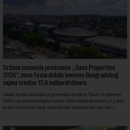
Država osnovala preduzeće „Sava Properties
2026“, nova firma dobila imovinu Beogradskog
sajma vrednu 13,6 milijardi dinara
Vlada Srbije osnovala je privredno društvo "Sava Properties
2026", čiji osnovni kapital iznosi 13,64 milijarde dinara, a u koji
je kao nenovčani ulog unela brojne katastarske parcele i
objekte u okviru kompl...