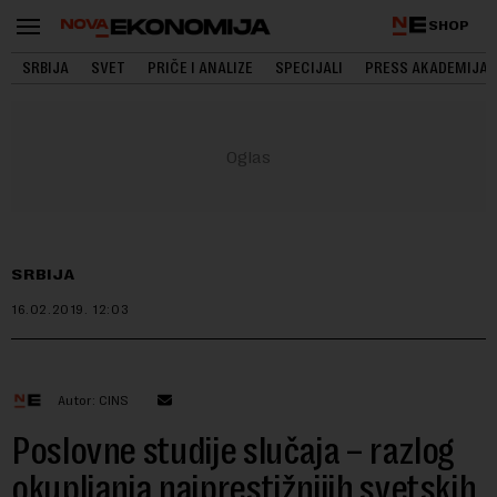
SHOP
SRBIJA
SVET
PRIČE I ANALIZE
SPECIJALI
PRESS AKADEMIJA
SRBIJA
16.02.2019.
12:03
Autor: CINS
Poslovne studije slučaja – razlog
okupljanja najprestižnijih svetskih