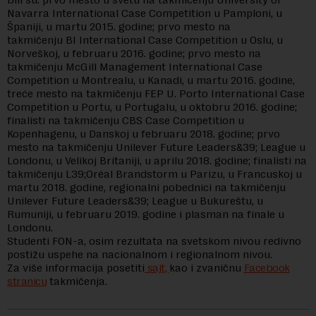
Navarra International Case Competition u Pamploni, u
Španiji, u martu 2015. godine; prvo mesto na
takmičenju BI International Case Competition u Oslu, u
Norveškoj, u februaru 2016. godine; prvo mesto na
takmičenju McGill Management International Case
Competition u Montrealu, u Kanadi, u martu 2016. godine,
treće mesto na takmičenju FEP U. Porto International Case
Competition u Portu, u Portugalu, u oktobru 2016. godine;
finalisti na takmičenju CBS Case Competition u
Kopenhagenu, u Danskoj u februaru 2018. godine; prvo
mesto na takmičenju Unilever Future Leaders&39; League u
Londonu, u Velikoj Britaniji, u aprilu 2018. godine; finalisti na
takmičenju L39;Oréal Brandstorm u Parizu, u Francuskoj u
martu 2018. godine, regionalni pobednici na takmičenju
Unilever Future Leaders&39; League u Bukureštu, u
Rumuniji, u februaru 2019. godine i plasman na finale u
Londonu.
Studenti FON-a, osim rezultata na svetskom nivou redivno
postižu uspehe na nacionalnom i regionalnom nivou.
Za više informacija posetiti
sajt,
kao i zvaničnu
Facebook
stranicu
takmičenja.