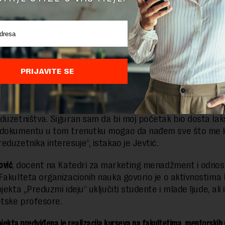
Foto: Pokreni ideju
PRIJAVITE SE
e ovog vodiča jeste neki vid podrške svim mladim ljudima ko
novativni preduzetnici. Za mnoge od njih, pristup ovim
jama značiće korak napred ka konačnoj odluci da se opro
duzetništva. Siguran sam da bi moj početak bio dosta lak
 dokumentu u tom trenutku mogao da nađem sve što me 
eduzetnika interesuje“, istakao je Jevtić.
ović
, docent na Katedri za marketing menadžment i odnos
Fakulteta organizacionih nauka govorio je o aktivnostima 
jekta „Preduzmi ideju“ uključiti studente i mlade ljude, ali i
etske profesore.
ojekta predviđena je realizacija kurseva na fakultetima, mentorskih