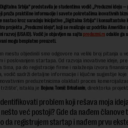
 „Digitalna Srbija“ predstavila je studentima vodič „Preduzmi ideju —
ji pruža praktične informacije i savete pokretačima inovativnih bizn
 nastao kroz saradnju Inicijative „Digitalna Srbija“ i konsultantsk
viru projekta „Preduzmi ideju“, koji se realizuje uz podršku Američke 
 razvoj (USAID). Vodič je objavljen na sajtu
preduzmi.rs
odakle ga s
vani mogu besplatno preuzeti.
m mestu objedinili smo odgovore na veliki broj pitanja u ve
m i poslovanjem startapa. Od razvoja inovativne ideje, pr
 tima, pa do registracije firme i nalaženja izvora finansira
, vodič sadrži detaljne informacije i ključne sugestije koje
novativnim preduzetnicima olakšati proces komercijalizacij
tržište“, istakla je
Bojana Tomić Brkušanin
, direktorka projekt
dentifikovati problem koji rešava moja ideja
 nešto već postoji? Gde da nađem članove 
o da registrujem startap i nađem prvu ekst