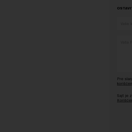
OSTAVI
Pre sla
korišćen
Sajt je
Korišće