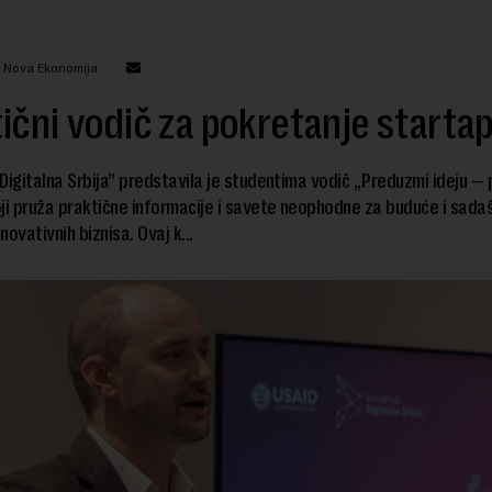
: Nova Ekonomija
ični vodič za pokretanje starta
 „Digitalna Srbija” predstavila je studentima vodič „Preduzmi ideju — 
ji pruža praktične informacije i savete neophodne za buduće i sada
ovativnih biznisa. Ovaj k...