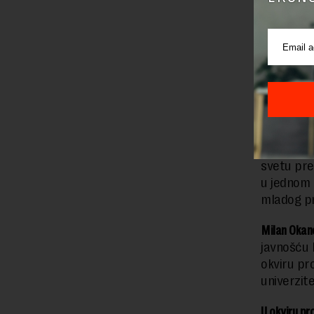
„Kreiranj
postanu i
informaci
svetu pre
u jednom
mladog pr
Milan Okan
javnošću 
okviru pro
univerzit
U okviru pr