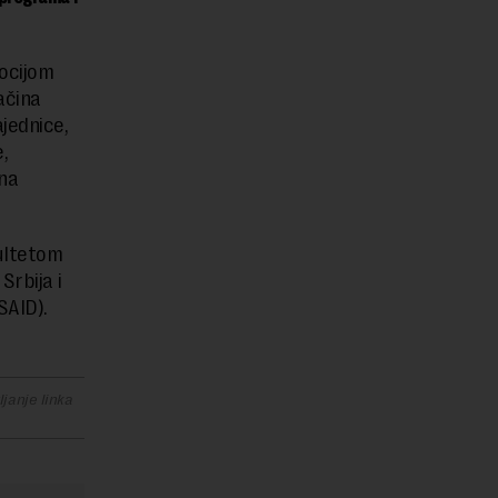
mocijom
ačina
jednice,
,
 na
ultetom
rbija i
SAID).
janje linka