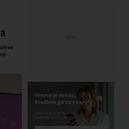
pa
pokreni
šnje
Vreme je novac,
štedimo ga za vas.
NAJVREDNIJE OD NOVE
EKONOMIJE STIŽE U VAŠ MEJL.