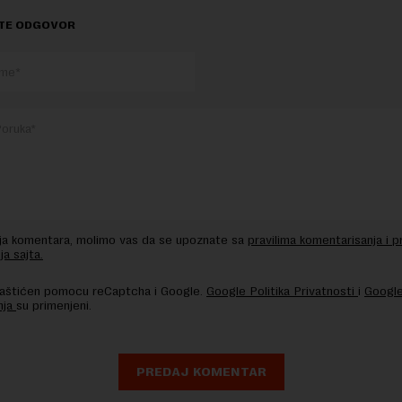
TE ODGOVOR
nja komentara, molimo vas da se upoznate sa
pravilima komentarisanja i p
ja sajta.
 zaštićen pomocu reCaptcha i Google.
Google Politika Privatnosti
i
Google
nja
su primenjeni.