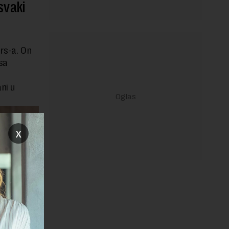
svaki
rs-a. On
sa
ni u
x