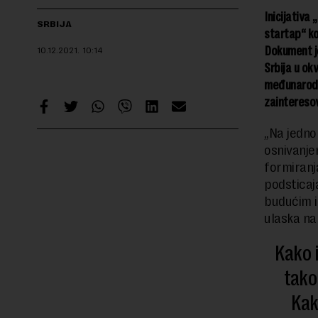
Inicijativa
SRBIJA
startap“ ko
Dokument je
10.12.2021.
10:14
Srbija u ok
međunarodni
zaintereso
„Na jedno
osnivanje
formiranja
podsticaja
budućim i
ulaska na 
Kako i
tako
Kak