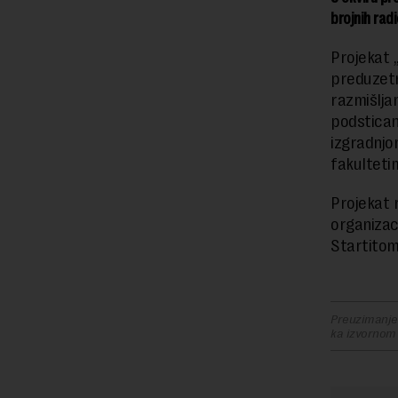
brojnih rad
Projekat 
preduzetn
razmišlja
podstican
izgradnjo
fakultetim
Projekat 
organizac
Startitom
Preuzimanje 
ka izvornom