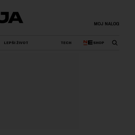
MOJ NALOG
SHOP
LEPŠI ŽIVOT
TECH