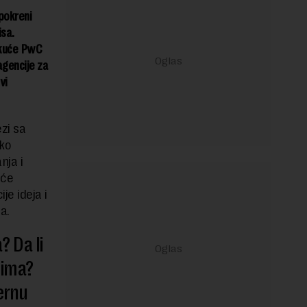
 pokreni
isa.
e kuće PwC
agencije za
vi
zi sa
eko
nja i
 će
e ideja i
a.
? Da li
tima?
ernu