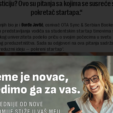
sticiju? Ovo su pitanja sa kojima se susreće 
pokretač startapa.
jih bio je i
Đorđe Jevtić
, osnivač OTA Sync & Serbian Booke
om predstavljanja vodiča sa studentskim startap timovima 
og univerziteta podelio priču o svojim počecima u svetu
og preduzetništva. Sada su odgovori na ova pitanja sadrža
reduzmi ideju — pokreni startap“.
eme je novac,
dimo ga za vas.
EDNIJE OD NOVE
MIJE STIŽE U VAŠ MEJL.