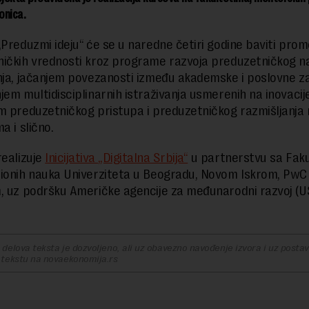
ionica.
„Preduzmi ideju“ će se u naredne četiri godine baviti pro
ičkih vrednosti kroz programe razvoja preduzetničkog n
nja, jačanjem povezanosti između akademske i poslovne za
jem multidisciplinarnih istraživanja usmerenih na inovacije
m preduzetničkog pristupa i preduzetničkog razmišljanja
a i slično.
realizuje
Inicijativa „Digitalna Srbija“
u partnerstvu sa Fak
ionih nauka Univerziteta u Beogradu, Novom Iskrom, PwC S
, uz podršku Američke agencije za međunarodni razvoj (U
delova teksta je dozvoljeno, ali uz obavezno navođenje izvora i uz postavl
 tekstu na novaekonomija.rs