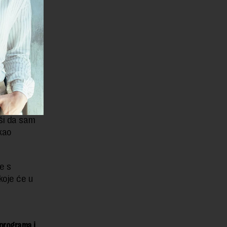
ji žele da
baju u
ši da sam
kao
e s
koje će u
 programa i