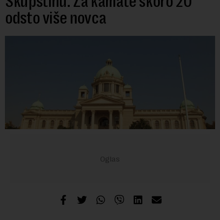
Skupštinu: Za kamate skoro 20
odsto više novca