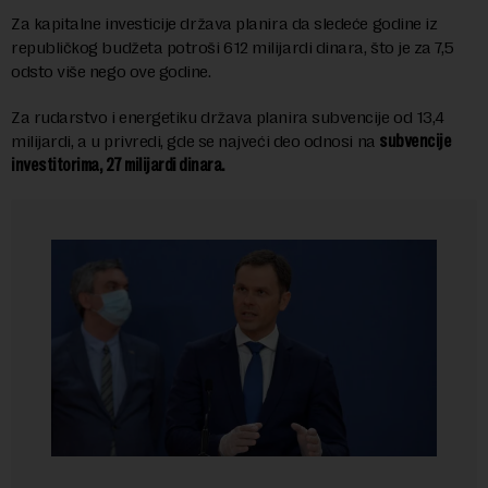
Za kapitalne investicije država planira da sledeće godine iz
republičkog budžeta potroši 612 milijardi dinara, što je za 7,5
odsto više nego ove godine.
Za rudarstvo i energetiku država planira subvencije od 13,4
milijardi, a u privredi, gde se najveći deo odnosi na
subvencije
investitorima, 27 milijardi dinara.