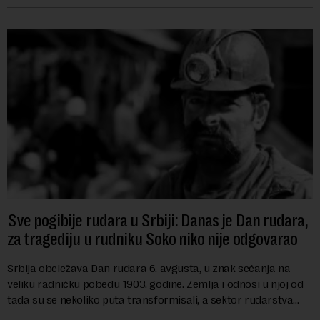
Sve pogibije rudara u Srbiji: Danas je Dan rudara,
za tragediju u rudniku Soko niko nije odgovarao
Srbija obeležava Dan rudara 6. avgusta, u znak sećanja na
veliku radničku pobedu 1903. godine. Zemlja i odnosi u njoj od
tada su se nekoliko puta transformisali, a sektor rudarstva
danas karakterišu velike r...