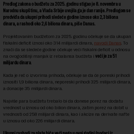
Predlog zakona o budžetu za 2025. godinu stigao je 8. novembra u
Narodnu skupštinu, a Vlada Srbije uvojila ga je dan ranije. Predlogom se
predviđa da ukupni prihodi sledeće godine iznose oko 2,3 biliona
dinara, a rashodi oko 2,6 biliona dinara, piše Danas.
Projektovanim budžetom za 2025. godinu očekuje se da ukupan
fiskalni deficit iznosi oko 314 milijardi dinara,
navodi Danas
. To
znači da se sledeće godine očekuje veći fiskalni deficit u odnosu
na ovogodišnji manjak iz rebalansa budžeta i
veći je za 51
milijardu dinara
.
Kada je reč o izvorima prihoda, očekuje se da će poreski prihodi
iznositi 1,9 biliona dinara, neporeski prihodi 325 milijardi dinara,
a donacije 35 milijardi dinara.
Najviše para budžetu trebalo bi da donese porez na dodatu
vrednost u iznosu od oko bilion dinara, zatim porez na dobit u
vrednosti od 258 milijardi dinara, kao i akcize na derivate nafte
u iznosu od oko 226 milijardi dinara.
Ukupni rashodi za plate biće veći nego u ovoj godini (podaci iz