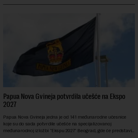
Papua Nova Gvineja potvrdila učešće na Ekspo
2027
Papua Nova Gvineja jedna je od 141 međunarodne učesnice
koje su do sada potvrdile učešće na specijalizovanoj
međunarodnoj izložbi "Ekspu 2027" Beograd, gde će predstaviti
i kao državu sa najvećom jezičkom ra...