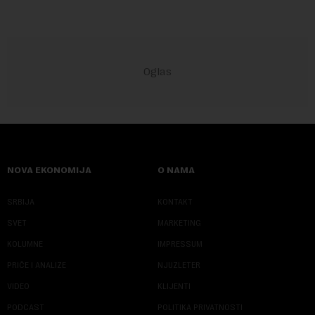
NOVA EKONOMIJA
O NAMA
SRBIJA
KONTAKT
SVET
MARKETING
KOLUMNE
IMPRESSUM
PRIČE I ANALIZE
NJUZLETER
VIDEO
KLIJENTI
PODCAST
POLITIKA PRIVATNOSTI