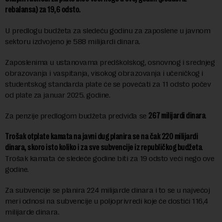
rebalansa) za 19,6 odsto.
U predlogu budžeta za sledeću godinu za zaposlene u javnom
sektoru izdvojeno je 588 milijardi dinara.
Zaposlenima u ustanovama predškolskog, osnovnog i srednjeg
obrazovanja i vaspitanja, visokog obrazovanja i učeničkog i
studentskog standarda plate će se povećati za 11 odsto počev
od plate za januar 2025. godine.
Za penzije predlogom budžeta predviđa se
267 milijardi dinara
.
Trošak otplate kamata na javni dug planira se na čak 220 milijardi
dinara, skoro isto koliko i za sve subvencije iz republičkog budžeta
.
Trošak kamata će sledeće godine biti za 19 odsto veći nego ove
godine.
Za subvencije se planira 224 milijarde dinara i to se u najvećoj
meri odnosi na subvencije u poljoprivredi koje će dostići 116,4
milijarde dinara.