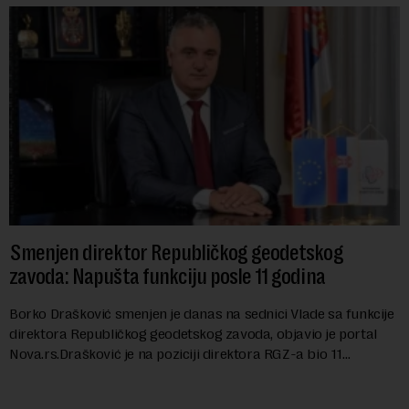
Smenjen direktor Republičkog geodetskog
zavoda: Napušta funkciju posle 11 godina
Borko Drašković smenjen je danas na sednici Vlade sa funkcije
direktora Republičkog geodetskog zavoda, objavio je portal
Nova.rs.Drašković je na poziciji direktora RGZ-a bio 11
godina.Kako piše Nova....