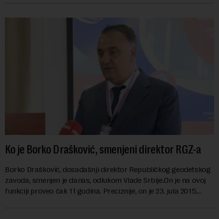
Ko je Borko Drašković, smenjeni direktor RGZ-a
Borko Drašković, dosadašnji direktor Republičkog geodetskog
zavoda, smenjen je danas, odlukom Vlade Srbije.On je na ovoj
funkciji proveo čak 11 godina. Preciznije, on je 23. jula 2015.
izabran za v.d. di...