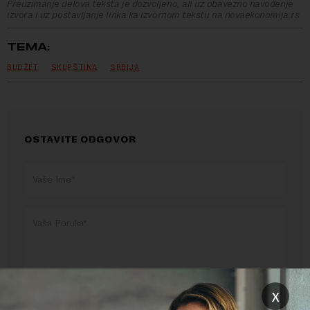
Preuzimanje delova teksta je dozvoljeno, ali uz obavezno navođenje
izvora i uz postavljanje linka ka izvornom tekstu na novaekonomija.rs
TEMA:
BUDŽET
SKUPŠTINA
SRBIJA
OSTAVITE ODGOVOR
x
Pre slanja komentara, molimo vas da se upoznate sa