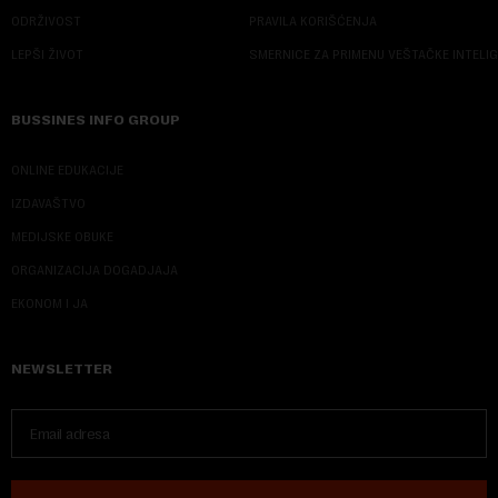
ODRŽIVOST
PRAVILA KORIŠĆENJA
LEPŠI ŽIVOT
SMERNICE ZA PRIMENU VEŠTAČKE INTELI
BUSSINES INFO GROUP
ONLINE EDUKACIJE
IZDAVAŠTVO
MEDIJSKE OBUKE
ORGANIZACIJA DOGADJAJA
EKONOM I JA
NEWSLETTER