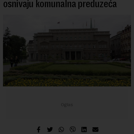
osnivaju komunalna preduzeća