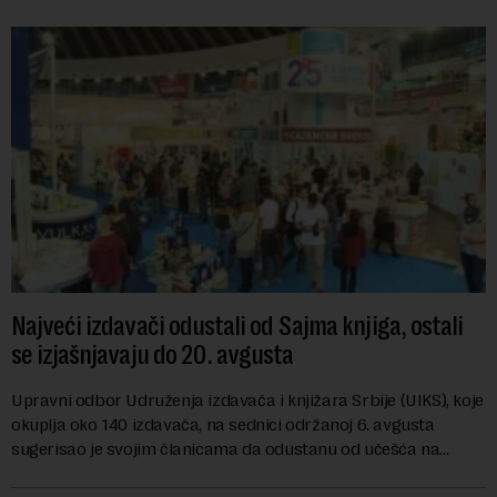
Najveći izdavači odustali od Sajma knjiga, ostali
se izjašnjavaju do 20. avgusta
Upravni odbor Udruženja izdavača i knjižara Srbije (UIKS), koje
okuplja oko 140 izdavača, na sednici održanoj 6. avgusta
sugerisao je svojim članicama da odustanu od učešća na
predstojećem Sajmu knjiga. Vrem...