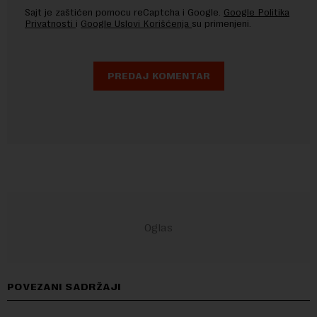
Sajt je zaštićen pomocu reCaptcha i Google.
Google Politika
Privatnosti
i
Google Uslovi Korišćenja
su primenjeni.
POVEZANI SADRŽAJI