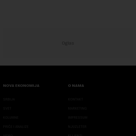
60 godina. Iako bi se ver...
NOVA EKONOMIJA
O NAMA
SRBIJA
KONTAKT
SVET
MARKETING
KOLUMNE
IMPRESSUM
PRIČE I ANALIZE
NJUZLETER
VIDEO
KLIJENTI