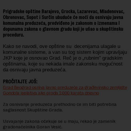
Prigradske opštine Barajevo, Grocka, Lazarevac, Mladenovac,
Obrenovac, Sopot i Surčin ubuduće će moći da osnivaju javna
komunalna preduzeća, predviđeno je zakonom o izmenama I
dopunama zakona o glavnom gradu koji je ušao u skupštinsku
proceduru.
Kako se navodi, ove opštine su decenijama ulagale u
komunalne sisteme, a van su tog sistem kojim upravljaju
JKP koje je osnovao Grad. Reč je o „rubnim” gradskim
opštinama, koje su nekada imale zakonsku mogućnost
da osnivaju javna preduzeća.
PROČITAJTE JOŠ:
Grad Beograd osniva javno preduzeće za građevinsko zemljište
Gondola isplativa ako proda 2.000 karata dnevno
Za osnivanje preduzeća prethodno će im biti potrebna
saglasnost Skupštine Grada.
Usvajanje zakona očekuje se u maju, rekao je zamenik
gradonačelnika Goran Vesić.