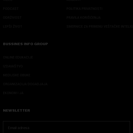
PODCAST
POLITIKA PRIVATNOSTI
ODRŽIVOST
PRAVILA KORIŠĆENJA
LEPŠI ŽIVOT
SMERNICE ZA PRIMENU VEŠTAČKE INTELI
BUSSINES INFO GROUP
ONLINE EDUKACIJE
IZDAVAŠTVO
MEDIJSKE OBUKE
ORGANIZACIJA DOGADJAJA
EKONOM I JA
NEWSLETTER