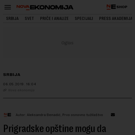
SHOP
SRBIJA
SVET
PRIČE I ANALIZE
SPECIJALI
PRESS AKADEMIJA
SRBIJA
06.05.2019.
16:04
Nova ekonomija
Autor: Aleksandra Đenadić, Prvo osnovno tužilaštvo
Prigradske opštine mogu da