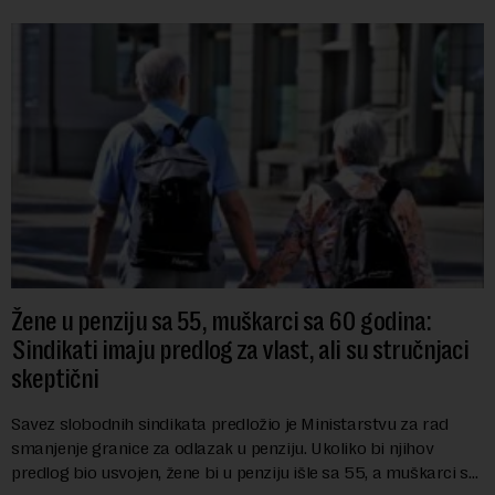
Žene u penziju sa 55, muškarci sa 60 godina:
Sindikati imaju predlog za vlast, ali su stručnjaci
skeptični
Savez slobodnih sindikata predložio je Ministarstvu za rad
smanjenje granice za odlazak u penziju. Ukoliko bi njihov
predlog bio usvojen, žene bi u penziju išle sa 55, a muškarci sa