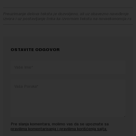
Preuzimanje delova teksta je dozvoljeno, ali uz obavezno navođenje
izvora i uz postavljanje linka ka izvornom tekstu na novaekonomija.rs
OSTAVITE ODGOVOR
Pre slanja komentara, molimo vas da se upoznate sa
pravilima komentarisanja i pravilima korišćenja sajta.