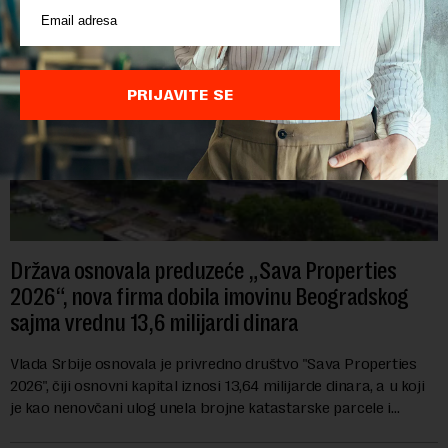
PRIJAVITE SE
Država osnovala preduzeće „Sava Properties
2026“, nova firma dobila imovinu Beogradskog
sajma vrednu 13,6 milijardi dinara
Vlada Srbije osnovala je privredno društvo "Sava Properties
2026", čiji osnovni kapital iznosi 13,64 milijarde dinara, a u koji
je kao nenovčani ulog unela brojne katastarske parcele i
objekte u okviru kompl...