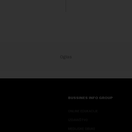
a. Vrem...
sa 55, a muškarci sa 60 godin
se ver...
BUSSINES INFO GROUP
ONLINE EDUKACIJE
IZDAVAŠTVO
MEDIJSKE OBUKE