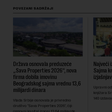
POVEZANI SADRŽAJI
Država osnovala preduzeće
Najveći 
„Sava Properties 2026“, nova
Sajma knj
firma dobila imovinu
izjašnja
Beogradskog sajma vrednu 13,6
Upravni od
milijardi dinara
knjižara Sr
140 izdavač
Vlada Srbije osnovala je privredno
avgusta su
društvo "Sava Properties 2026", čiji
da odustan
osnovni kapital iznosi 13,64 milijarde