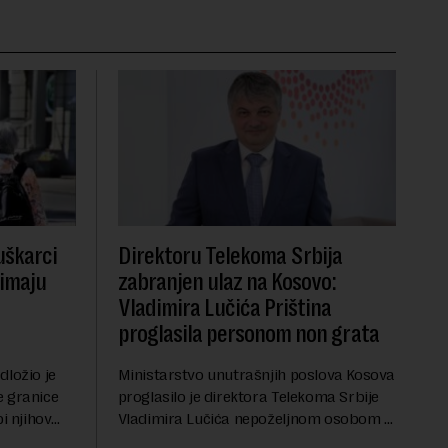
uškarci
Direktoru Telekoma Srbija
 imaju
zabranjen ulaz na Kosovo:
Vladimira Lučića Priština
proglasila personom non grata
dložio je
Ministarstvo unutrašnjih poslova Kosova
e granice
proglasilo je direktora Telekoma Srbije
i njihov
Vladimira Lučića nepoželjnom osobom i
penziju išle
trajno mu zabranilo ulazak, tranzit i