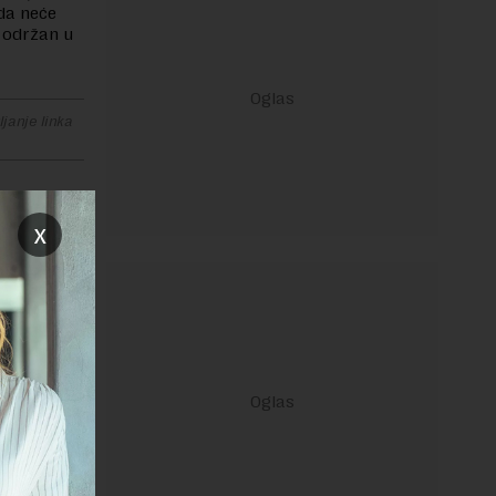
 da neće
 održan u
janje linka
x