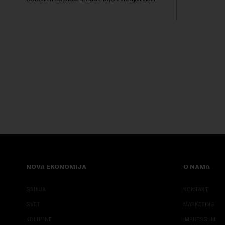
Sajmu knjig
dinara, a u koji je kao nenovčani ulog
unela brojne katastarske parcele i
objekte u okviru kompl...
NOVA EKONOMIJA
O NAMA
SRBIJA
KONTAKT
SVET
MARKETING
KOLUMNE
IMPRESSUM