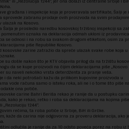
ik“ ili „Rezolucija 1244“, jer ona dolazi iz centralne Srbije i BiH
 Koha.
e građana i inspekcije koja je proveravala sertifikate, Šalji je 
a sprovede zabranu prodaje ovih proizvoda na svim prodajni
ov ulazak na Kosovo.
 Šalja je prosledio naredbu kosovskoj tržišnoj inspekciji sa z
 pomenutim oznaka na deklaracija odmah ukloni iz prodavnic
ba se odnosi i na robu sa svakom drugom etiketom, osim za p
eklaracijama piše Republike Kosovo.
 od kosovske zarine zatražio da spreče ulazak svake robe koja u 
 oznake.
e su došle nakon što je KTV objavila prilog da na tržištu koso
 mogu da se kupe proizvodi na čijim deklaracijama piše „Kosovo i
er su naveli nekoliko vrsta deterdženta za pranje veša.
e i da neki potrošači kažu da prilikom kupovine proizvoda u
ma vode računa samo o isteku roka, ali ne i o tome što piše n
i odakle ona potiče.
osovske carine Bahri Beriša rekao je ranije da u postupku cari
ada, kako je rekao, retko i roba sa deklaracijama na kojima piše
ili „Rezoluciju 1244“.
ovim rečima, ta roba potiče iz Srbije, BiH ili Grčke.
m, kaže da carina nije odgovorna za proveru deklaracija, ako j
na.
štini odlučila je ranije da za 10 odsto poveća porez na robu iz S