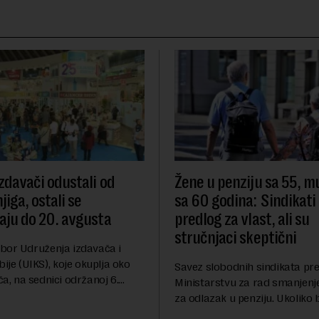
izdavači odustali od
Žene u penziju sa 55, m
iga, ostali se
sa 60 godina: Sindikati
vaju do 20. avgusta
predlog za vlast, ali su
stručnjaci skeptični
bor Udruženja izdavača i
bije (UIKS), koje okuplja oko
Savez slobodnih sindikata pre
a, na sednici održanoj 6.
Ministarstvu za rad smanjenj
gerisao je svojim članicama
za odlazak u penziju. Ukoliko b
u od učešća na predstojećem
predlog bio usvojen, žene bi u 