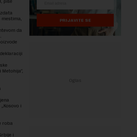
, piše
izdata
m mestima,
PRIJAVITE SE
ahtevom da
a.
roizvode
deklaraciji
vske
 Metohija“,
a
njena
 „Kosovo i
e roba
rbije i