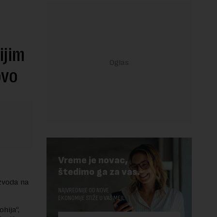
ijim
ovo
Vreme je novac,
štedimo ga za vas.
izvoda na
NAJVREDNIJE OD NOVE
EKONOMIJE STIŽE U VAŠ MEJL.
hija“,