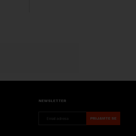
a. Iako bi
boravak na Kosovu, navodeći kao razlog
njegove javn...
NEWSLETTER
PRIJAVITE SE