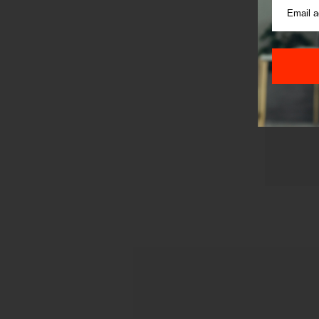
Pre sla
korišćen
Sajt je
Korišće