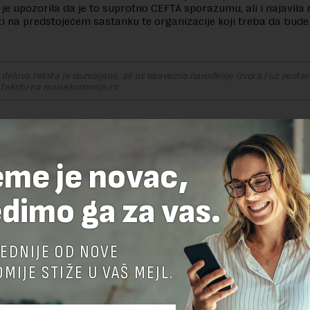
a je upozorila da je to suprotno CEFTA sporazumu, ali i najavila
i na predstojećem sastanku te organizacije koji treba da bude
delova teksta je dozvoljeno, ali uz obavezno navođenje izvora i uz postavl
 tekstu na novaekonomija.rs
TE ODGOVOR
eme je novac,
dimo ga za vas.
EDNIJE OD NOVE
MIJE STIŽE U VAŠ MEJL.