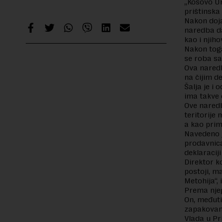
„Kosovo Unm
prištinska
Nakon dojav
naredba d
kao i njih
Nakon toga
se roba sa
Ova nared
na čijim d
Šalja je i
ima takve
Ove naredb
teritorije
a kao prim
Navedeno j
prodavnica
deklaracij
Direktor k
postoji, m
Metohija“, 
Prema njeg
On, međuti
zapakova
Vlada u Pri