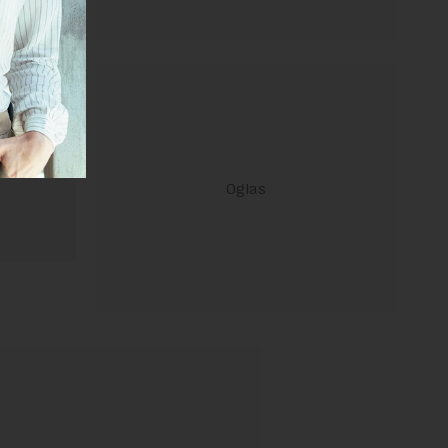
ravilima
 Uslovi