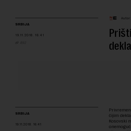
Autor
SRBIJA
Prišt
19.11.2018.
16:41
dekla
B92
Privremene
SRBIJA
čijim dekl
Kosovski mi
19.11.2018.
16:41
onemogući 