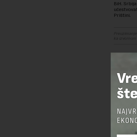
BiH. Srbij
učestvovat
Prištini.
Preuzimanje 
ka izvornom
OSTAVI
Vr
šte
NAJVR
EKONO