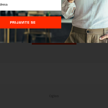
nja komentara, molimo vas da se upoznate sa
pravilima komentarisanja i p
ja sajta.
 zaštićen pomocu reCaptcha i Google.
Google Politika Privatnosti
i
Google
nja
su primenjeni.
PRIJAVITE SE