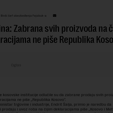
: Bivši šef obezbeđenja Fejsbuk-a
ina: Zabrana svih proizvoda na č
racijama ne piše Republika Kos
 kosovske institucije odlučile su da zabrane prodaju svih pro
aracijama ne piše „Republika Kosovo“.
nistar trgovine i industrije, Endrit Šalja, primio je naredbu da
prodaju i uvoz roba na čijim deklaracijama piše „Kosovo i Meto