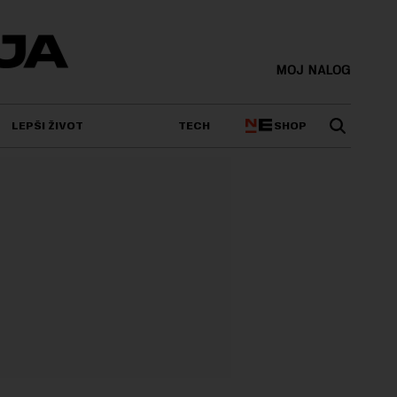
MOJ NALOG
SHOP
LEPŠI ŽIVOT
TECH