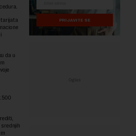
ocedura.
tarijata
PRIJAVITE SE
rmacione
i
ku da u
im
voje
2.500
editi,
 srednjih
im