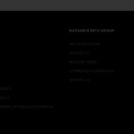
BUSSINES INFO GROUP
ONLINE EDUKACIJE
IZDAVAŠTVO
MEDIJSKE OBUKE
ORGANIZACIJA DOGADJAJA
EKONOM I JA
ATNOSTI
ŠĆENJA
RIMENU VEŠTAČKE INTELIGENCIJE