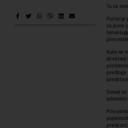
Tu će moć
Portal je
za javne 
tehnologi
privredni
Kako se n
direktnoj
problemim
predloge 
predstavl
Dosad su 
administr
Privredni
pojednosta
preduzeća