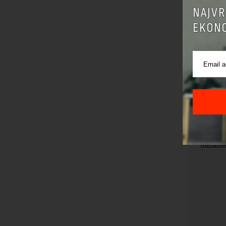
NAJVR
EKONO
Pre sla
korišćen
Sajt je
Korišće