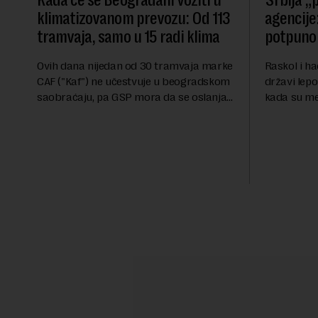
Kada će se Beograđani voziti u
Srbija „p
klimatizovanom prevozu: Od 113
agencije:
tramvaja, samo u 15 radi klima
potpuno 
Ovih dana nijedan od 30 tramvaja marke
Raskol i ha
CAF ("Kaf") ne učestvuje u beogradskom
državi lepo
saobraćaju, pa GSP mora da se oslanja
kada su me
na stara vozila bez klima uređaja, kažu
ekonomske i
za Novu ekonomiju iz Sindikata Centar –
sveta uvozi
GSP i Centr...
kvalitet...