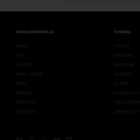
NOVA EKONOMIJA
O NAMA
SRBIJA
KONTAKT
SVET
MARKETING
KOLUMNE
IMPRESSUM
PRIČE I ANALIZE
NJUZLETER
VIDEO
KLIJENTI
PODCAST
POLITIKA PRIV
ODRŽIVOST
PRAVILA KORI
LEPŠI ŽIVOT
SMERNICE ZA P