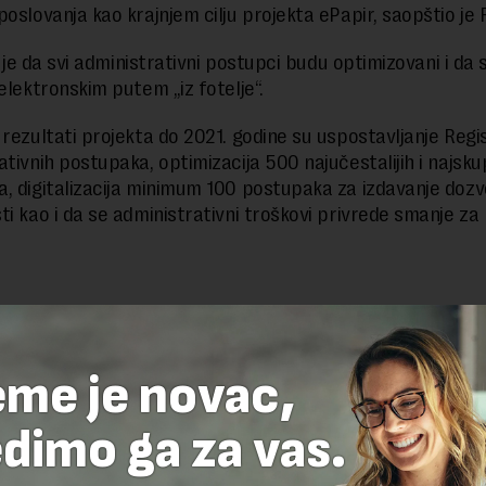
poslovanja kao krajnjem cilju projekta ePapir, saopštio je
lj je da svi administrativni postupci budu optimizovani i da 
 elektronskim putem „iz fotelje“.
 rezultati projekta do 2021. godine su uspostavljanje Regi
tivnih postupaka, optimizacija 500 najučestalijih i najskup
, digitalizacija minimum 100 postupaka za izdavanje dozvo
ti kao i da se administrativni troškovi privrede smanje z
delova teksta je dozvoljeno, ali uz obavezno navođenje izvora i uz postavl
 tekstu na novaekonomija.rs
eme je novac,
dimo ga za vas.
TE ODGOVOR