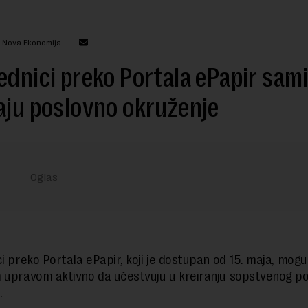
: Nova Ekonomija
ednici preko Portala ePapir sami
aju poslovno okruženje
ci preko Portala ePapir, koji je dostupan od 15. maja, mog
 upravom aktivno da učestvuju u kreiranju sopstvenog p
.