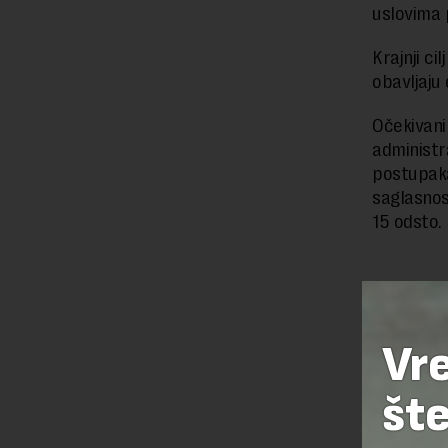
uslovima 
Krajnji ci
obavljaju
Očekivani
administra
postupaka
saglasnos
15 odsto.
Preuzimanje 
ka izvornom
Vr
šte
OSTAVI