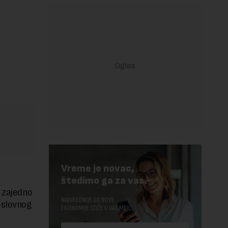
Vreme je novac,
štedimo ga za vas.
u zajedno
NAJVREDNIJE OD NOVE
oslovnog
EKONOMIJE STIŽE U VAŠ MEJL.