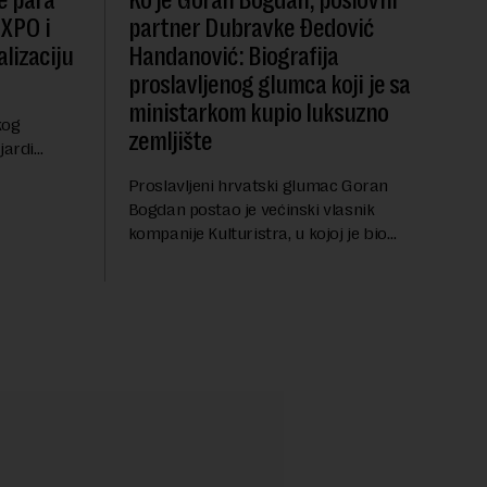
e para
Ko je Goran Bogdan, poslovni
EXPO i
partner Dubravke Đedović
lizaciju
Handanović: Biografija
proslavljenog glumca koji je sa
ministarkom kupio luksuzno
kog
zemljište
jardi
ve 1,5
Proslavljeni hrvatski glumac Goran
t centralnog
Bogdan postao je većinski vlasnik
...
kompanije Kulturistra, u kojoj je bio
suvlasnik sa, između ostalog, aktuelnom
ministarkom rudarstva i energetike u
Vladi Srbije, Dubravkom...