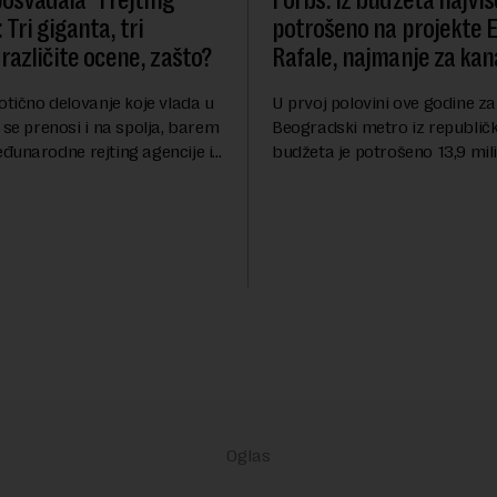
osvađala“ i rejting
Forbs: Iz budžeta najviš
 Tri giganta, tri
potrošeno na projekte 
različite ocene, zašto?
Rafale, najmanje za kana
otično delovanje koje vlada u
U prvoj polovini ove godine za
 se prenosi i na spolja, barem
Beogradski metro iz republič
đunarodne rejting agencije i
budžeta je potrošeno 13,9 mili
nstitucije u pitanju. Mi od
dinara, za novi most preko Sa
mo inflaciju, robu lošijeg
milijardi dinara, a za projeka
kanalizacionog sistema u Beog