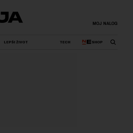
MOJ NALOG
SHOP
LEPŠI ŽIVOT
TECH