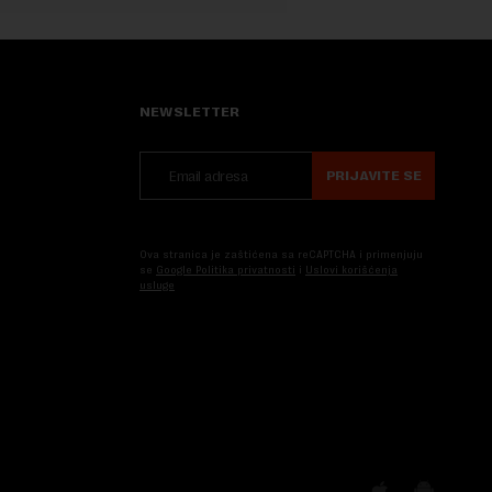
NEWSLETTER
PRIJAVITE SE
Ova stranica je zaštićena sa reCAPTCHA i primenjuju
se
Google Politika privatnosti
i
Uslovi korišćenja
usluge