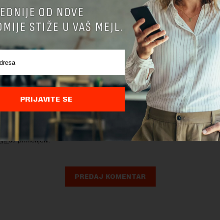
EDNIJE OD NOVE
MIJE STIŽE U VAŠ MEJL.
PRIJAVITE SE
nja komentara, molimo vas da se upoznate sa
pravilima komentarisanja i p
ja sajta.
 zaštićen pomocu reCaptcha i Google.
Google Politika Privatnosti
i
Google
nja
su primenjeni.