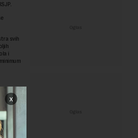
 RSJP.
se
stra svih
ljih
la i
a minimum
janje linka
x