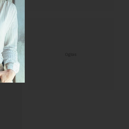
ravilima
 Uslovi