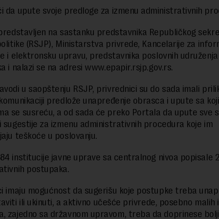
i da upute svoje predloge za izmenu administrativnih pr
 predstavljen na sastanku predstavnika Republičkog sekre
politike (RSJP), Ministarstva privrede, Kancelarije za info
je i elektronsku upravu, predstavnika poslovnih udruženja 
ka i nalazi se na adresi www.epapir.rsjp.gov.rs.
avodi u saopštenju RSJP, privrednici su do sada imali prili
 komunikaciji predlože unapređenje obrasca i upute sa koj
a se susreću, a od sada će preko Portala da upute sve s
i sugestije za izmenu administrativnih procedura koje im
jaju teškoće u poslovanju.
84 institucije javne uprave sa centralnog nivoa popisale 
ativnih postupaka.
ci imaju mogućnost da sugerišu koje postupke treba unapr
viti ili ukinuti, a aktivno učešće privrede, posebno malih i
, zajedno sa državnom upravom, treba da doprinese bolj