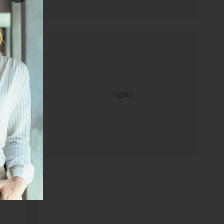
NSERA
janje linka