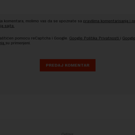
nja komentara, molimo vas da se upoznate sa
pravilima komentarisanja i p
ja sajta.
 zaštićen pomocu reCaptcha i Google.
Google Politika Privatnosti
i
Google
nja
su primenjeni.