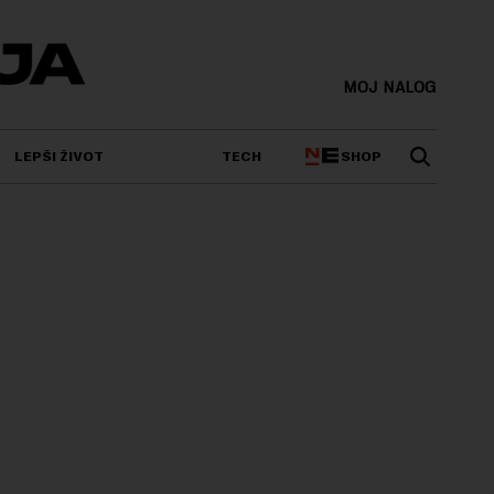
MOJ NALOG
SHOP
LEPŠI ŽIVOT
TECH