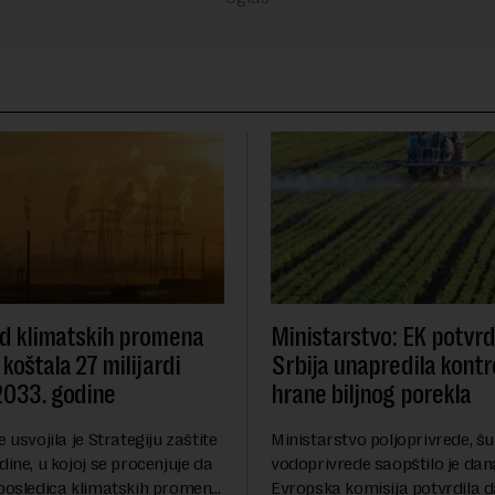
od klimatskih promena
Ministarstvo: EK potvrdi
 koštala 27 milijardi
Srbija unapredila kontr
2033. godine
hrane biljnog porekla
e usvojila je Strategiju zaštite
Ministarstvo poljoprivrede, š
dine, u kojoj se procenjuje da
vodoprivrede saopštilo je dan
 posledica klimatskih promena,
Evropska komisija potvrdila da