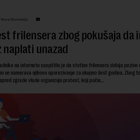
: Nova Ekonomija
st frilensera zbog pokušaja da 
 naplati unazad
adnika na internetu saopštilo je da stotine frilensera dobija pozive
im se namerava njihovo oporezivanje za ukupno šest godina. Zbog t
pred zgrade vlade organizuju protest, koji počin...