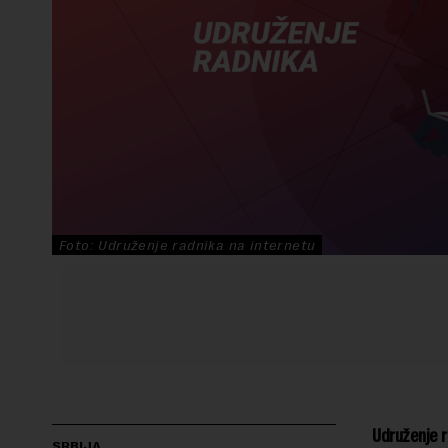
Foto: Udruženje radnika na internetu
Udruženje r
SRBIJA