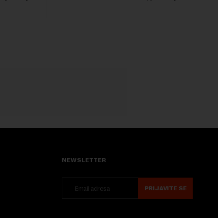
lužbenih
analiza Radija Slobodne Evrope (RSE). U
iljnog
više od 30 rešenja ne navodi se tačan
iznos koji će ...
NEWSLETTER
PRIJAVITE SE