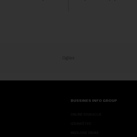
elnog toplotnog talasa i
značajno unapredila sistem s
staja rečnih slivova, zahteva
kontrola bezbednosti hrane b
porekla, te da k...
BUSSINES INFO GROUP
ONLINE EDUKACIJE
IZDAVAŠTVO
MEDIJSKE OBUKE