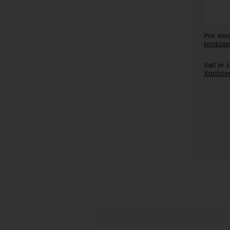
Pre sla
korišćen
Sajt je
Korišće