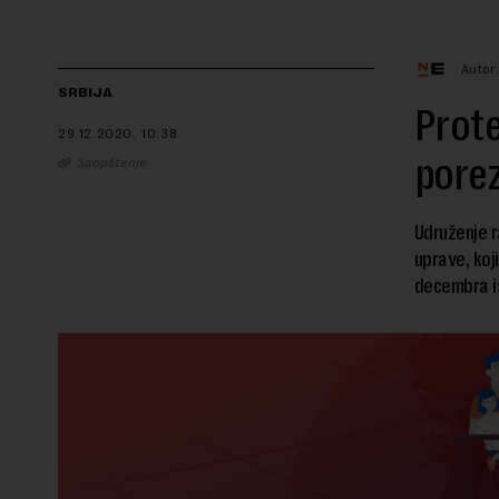
Autor
SRBIJA
Prote
29.12.2020.
10:38
porez
Saopštenje
Udruženje r
uprave, koj
decembra is