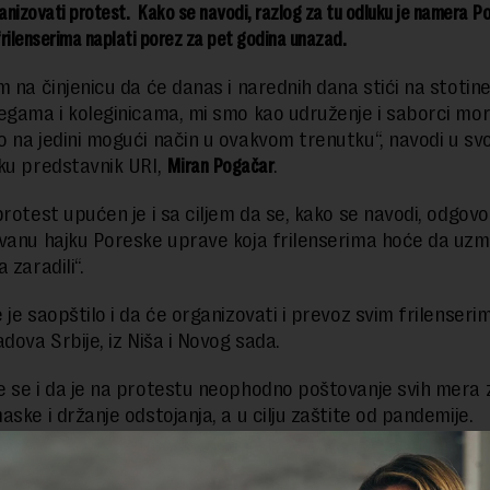
nizovati protest. Kako se navodi, razlog za tu odluku je namera P
rilenserima naplati porez za pet godina unazad.
m na činjenicu da će danas i narednih dana stići na stotin
egama i koleginicama, mi smo kao udruženje i saborci mor
 na jedini mogući način u ovakvom trenutku“, navodi u svoj
ku predstavnik URI,
Miran Pogačar
.
protest upućen je i sa ciljem da se, kako se navodi, odgovo
vanu hajku Poreske uprave koja frilenserima hoće da uzm
 zaradili“.
je saopštilo i da će organizovati i prevoz svim frilenserim
dova Srbije, iz Niša i Novog sada.
 se i da je na protestu neophodno poštovanje svih mera z
ske i držanje odstojanja, a u cilju zaštite od pandemije.
ju radnika na internetu kažu da se broj frilensera u Srbiji
 hiljada, kao i da je u porastu.