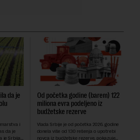
la da je
Od početka godine (barem) 122
olu
miliona evra podeljeno iz
budžetske rezerve
umarstva i
Vlada Srbije je od početka 2026. godine
as da je
donela više od 130 rešenja o upotrebi
 je Srbija
novca iz budžetske rezerve, pokazuje