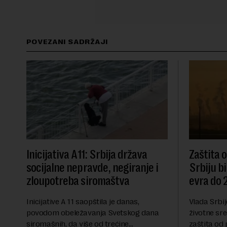
POVEZANI SADRŽAJI
Inicijativa A11: Srbija država
Zaštita 
socijalne nepravde, negiranje i
Srbiju bi
zloupotreba siromaštva
evra do 
Inicijative A 11 saopštila je danas,
Vlada Srbij
povodom obeležavanja Svetskog dana
životne sre
siromašnih, da više od trećine
zaštita od