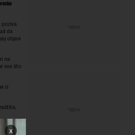
oreske
e poziva
ali da
oj objavi
ri na
e sve što
a iz
aštite,
 meri
x