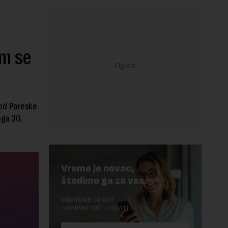
im se
 od Poreske
oga 30.
Vreme je novac,
štedimo ga za vas.
NAJVREDNIJE OD NOVE
EKONOMIJE STIŽE U VAŠ MEJL.