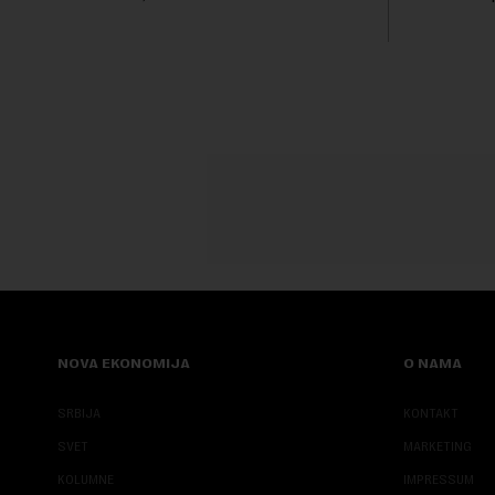
stanovništva Srbije teško sastavlja kraj s
poput aktu
krajem i preživljava od plate do plate.U
niskog vodo
saopštenju piše ...
inve...
NOVA EKONOMIJA
O NAMA
SRBIJA
KONTAKT
SVET
MARKETING
KOLUMNE
IMPRESSUM