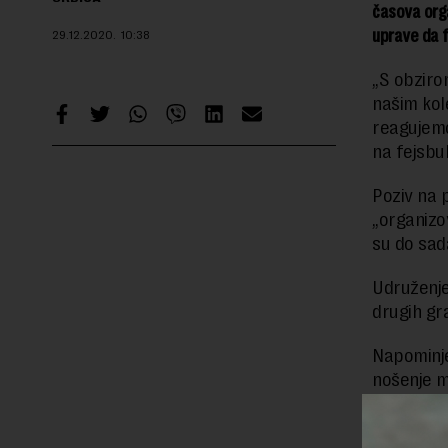
časova orga
uprave da f
29.12.2020.
10:38
„S obziro
našim kol
reagujemo
na fejsbu
Poziv na 
„organizo
su do sada
Udruženje 
drugih gra
Napominje
nošenje ma
U Udružen
desetinama