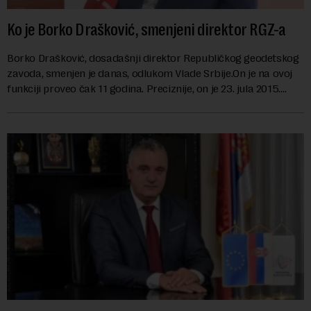
Ko je Borko Drašković, smenjeni direktor RGZ-a
Borko Drašković, dosadašnji direktor Republičkog geodetskog
zavoda, smenjen je danas, odlukom Vlade Srbije.On je na ovoj
funkciji proveo čak 11 godina. Preciznije, on je 23. jula 2015.
izabran za v.d. di...