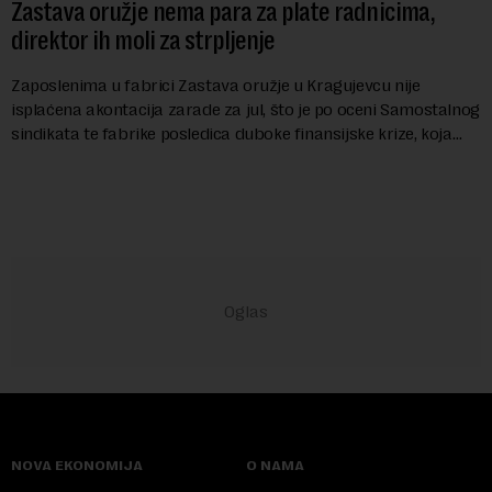
Zastava oružje nema para za plate radnicima,
direktor ih moli za strpljenje
Zaposlenima u fabrici Zastava oružje u Kragujevcu nije
isplaćena akontacija zarade za jul, što je po oceni Samostalnog
sindikata te fabrike posledica duboke finansijske krize, koja
ugrožava egzistenciju 2.20...
NOVA EKONOMIJA
O NAMA