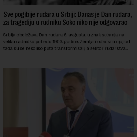
Sve pogibije rudara u Srbiji: Danas je Dan rudara,
za tragediju u rudniku Soko niko nije odgovarao
Srbija obeležava Dan rudara 6. avgusta, u znak sećanja na
veliku radničku pobedu 1903. godine. Zemlja i odnosi u njoj od
tada su se nekoliko puta transformisali, a sektor rudarstva
danas karakterišu velike r...