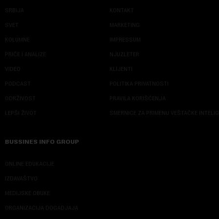
SRBIJA
KONTAKT
SVET
MARKETING
KOLUMNE
IMPRESSUM
PRIČE I ANALIZE
NJUZLETER
VIDEO
KLIJENTI
PODCAST
POLITIKA PRIVATNOSTI
ODRŽIVOST
PRAVILA KORIŠĆENJA
LEPŠI ŽIVOT
SMERNICE ZA PRIMENU VEŠTAČKE INTELI
BUSSINES INFO GROUP
ONLINE EDUKACIJE
IZDAVAŠTVO
MEDIJSKE OBUKE
ORGANIZACIJA DOGADJAJA