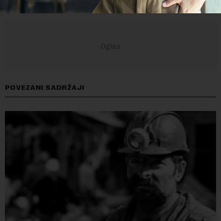
POVEZANI SADRŽAJI