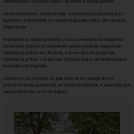
nadstrešnice u Novom Sadu 1. novembra prošle godine.
Javno preduzeće „Putevi Srbije“ preusmerava saobraćaj za
kamione i automobile na relaciji Prijepolje-Užice, bez davanja
objašnjenja.
Prethodno je nakon protesta u Užicu privedeno ili uhapšeno
devet ljudi. Sedmorici uhapšenih nakon blokade magistrale
određen je pritvor do 30 dana, a samo dva dana kasnije
određen je pritvor i za još dva Užičana koji su privedeni nakon
protesta u tom gradu.
Užičani su na protestu 10. jula dali rok do nedelje da svi
pritvoreni budu pušteni da se brane sa slobode, a najavljuju još
veći protest ako se to ne dogodi.