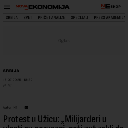
SHOP
SRBIJA
SVET
PRIČE I ANALIZE
SPECIJALI
PRESS AKADEMIJA
SRBIJA
13.07.2025.
18:22
N1
Autor: N1
Protest u Užicu: „Milijarderi u