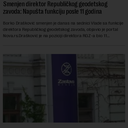
Smenjen direktor Republičkog geodetskog
zavoda: Napušta funkciju posle 11 godina
Borko Drašković smenjen je danas na sednici Vlade sa funkcije
direktora Republičkog geodetskog zavoda, objavio je portal
Nova.rs.Drašković je na poziciji direktora RGZ-a bio 11
godina.Kako piše Nova....