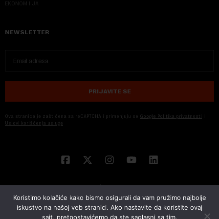
EKONOM I JA
NEWSLETTER
PRIJAVITE SE
Ova stranica je zaštićena sa reCAPTCHA i primenjuju se
Google Politika privatnosti
i
Uslovi korišćenja usluge
Koristimo kolačiće kako bismo osigurali da vam pružimo najbolje
iskustvo na našoj veb stranici. Ako nastavite da koristite ovaj
sajt, pretpostavićemo da ste saglasni sa tim.