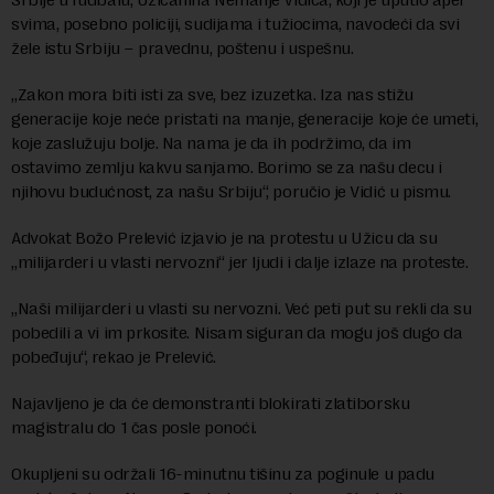
svima, posebno policiji, sudijama i tužiocima, navodeći da svi
žele istu Srbiju – pravednu, poštenu i uspešnu.
„Zakon mora biti isti za sve, bez izuzetka. Iza nas stižu
generacije koje neće pristati na manje, generacije koje će umeti,
koje zaslužuju bolje. Na nama je da ih podržimo, da im
ostavimo zemlju kakvu sanjamo. Borimo se za našu decu i
njihovu budućnost, za našu Srbiju“, poručio je Vidić u pismu.
Advokat Božo Prelević izjavio je na protestu u Užicu da su
„milijarderi u vlasti nervozni“ jer ljudi i dalje izlaze na proteste.
„Naši milijarderi u vlasti su nervozni. Već peti put su rekli da su
pobedili a vi im prkosite. Nisam siguran da mogu još dugo da
pobeđuju“, rekao je Prelević.
Najavljeno je da će demonstranti blokirati zlatiborsku
magistralu do 1 čas posle ponoći.
Okupljeni su održali 16-minutnu tišinu za poginule u padu