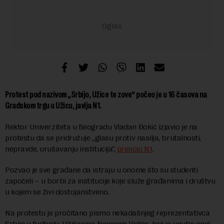
Protest pod nazivom „Srbijo, Užice te zove“ počeo je u 16 časova na
Gradskom trgu u Užicu, javlja N1.
Rektor Univerziteta u Beogradu Vladan Đokić izjavio je na
protestu da se pridružuje „glasu protiv nasilja, brutalnosti,
nepravde, urušavanju institucija“,
prenosi N1
.
Pozvao je sve građane da istraju u onome što su studenti
započeli – u borbi za institucije koje služe građanima i društvu
u kojem se živi dostojanstveno.
Na protestu je pročitano pismo nekadašnjeg reprezentativca
Srbije u fudbalu, Užičanina Nemanje Vidića, koji je uputio apel