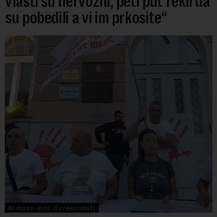
vlasti su nervozni, peti put rekli da
su pobedili a vi im prkosite“
Kompas-info (Screenshot)