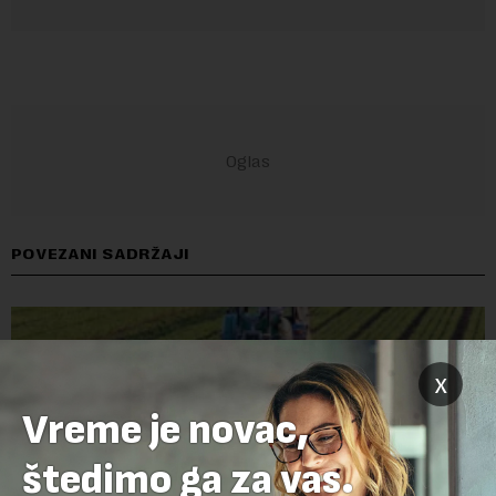
POVEZANI SADRŽAJI
x
Vreme je novac,
štedimo ga za vas.