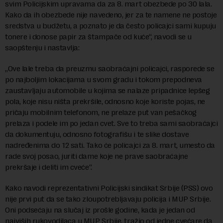
svim Policijskim upravama da za 8. mart obezbede po 30 lala.
Kako da ih obezbede nije navedeno, jer za te namene ne postoje
sredstva u budžetu, a poznato je da često policajci sami kupuju
tonere i donose papir za štampače od kuće“, navodi se u
saopštenju i nastavlja:
„Ove lale treba da preuzmu saobraćajni policajci, rasporede se
po najboljim lokacijama u svom gradu i tokom prepodneva
zaustavljaju automobile u kojima se nalaze pripadnice lepšeg
pola, koje nisu ništa prekršile, odnosno koje koriste pojas, ne
pričaju mobilnim telefonom, ne prelaze put van pešačkog
prelaza i podele im po jedan cvet. Sve to treba sami saobraćajci
da dokumentuju, odnosno fotografišu i te slike dostave
nadređenima do 12 sati. Tako će policajci za 8. mart, umesto da
rade svoj posao, juriti dame koje ne prave saobraćajne
prekršaje i deliti im cveće“.
Kako navodi reprezentativni Policijski sindikat Srbije (PSS) ovo
nije prvi put da se tako zloupotrebljavaju policija i MUP Srbije.
Oni podsećaju na slučaj iz prošle godine, kada je jedan od
najviših rukovodilaca u MUP Srbije, tražio od jedne cvećare da