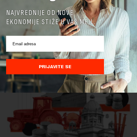
NAJVREDNIJE OD NOVE
EKONOMIJE STIŽE U VAŠ MEJL.
Ministarstvo: EK potvrdila da je Srbija unapredila
kontrolu hrane biljnog porekla
Ministarstvo poljoprivrede, šumarstva i vodoprivrede saopštilo
je danas da je Evropska komisija potvrdila da je Srbija
značajno unapredila sistem službenih kontrola bezbednosti
PRIJAVITE SE
hrane biljnog porekla, te da k...