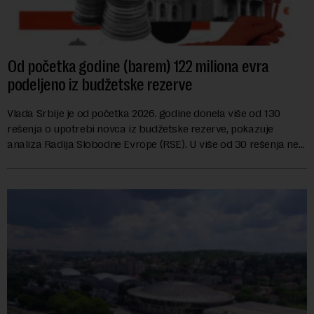
Od početka godine (barem) 122 miliona evra
podeljeno iz budžetske rezerve
Vlada Srbije je od početka 2026. godine donela više od 130
rešenja o upotrebi novca iz budžetske rezerve, pokazuje
analiza Radija Slobodne Evrope (RSE). U više od 30 rešenja ne
navodi se tačan iznos koji će ...