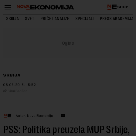
SHOP
SRBIJA
SVET
PRIČE I ANALIZE
SPECIJALI
PRESS AKADEMIJA
SRBIJA
08.03.2018.
15:52
Vesti online
Autor: Nova Ekonomija
PSS: Politika preuzela MUP Srbije,