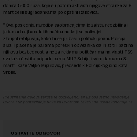
donira 5.000 ruža, koje su potom aktivisti njegove stranke za 8.
mart delili sugrađankama po opštini Rakovica.
“ Ova poslednja naredba saobraćajcima je zaista neozbiljna i
jedan od najbanalnijih načina na koji se policajci
zloupotrebljavaju, kako bi se pribavili politički poeni. Policija
služi i plaćena je parama poreskih obveznika da ih štiti i pazi na
njihovu bezbednost, a ne za reklamu političarima na vlasti. PSS
svakako čestita pripadnicama MUP Srbije i svim damama 8.
mart“, kaže Veljko Mijailović, predsednik Policijskog sindikata
Srbije.
Preuzimanje delova teksta je dozvoljeno, ali uz obavezno navođenje
izvora i uz postavljanje linka ka izvornom tekstu na novaekonomija.rs
OSTAVITE ODGOVOR