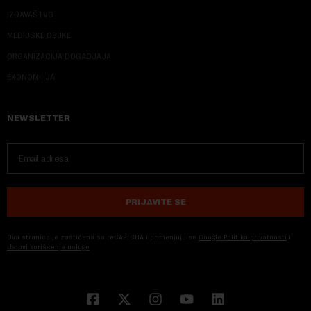
IZDAVAŠTVO
MEDIJSKE OBUKE
ORGANIZACIJA DOGADJAJA
EKONOM I JA
NEWSLETTER
PRIJAVITE SE
Ova stranica je zaštićena sa reCAPTCHA i primenjuju se
Google Politika privatnosti
i
Uslovi korišćenja usluge