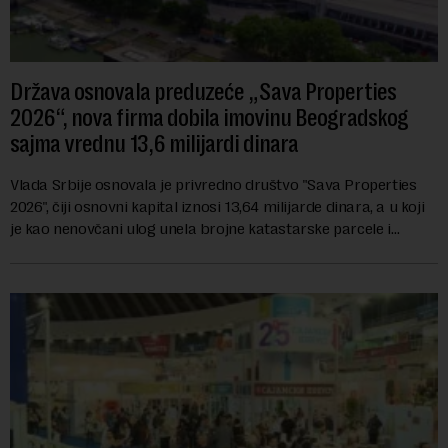
Država osnovala preduzeće „Sava Properties
2026“, nova firma dobila imovinu Beogradskog
sajma vrednu 13,6 milijardi dinara
Vlada Srbije osnovala je privredno društvo "Sava Properties
2026", čiji osnovni kapital iznosi 13,64 milijarde dinara, a u koji
je kao nenovčani ulog unela brojne katastarske parcele i
objekte u okviru kompl...