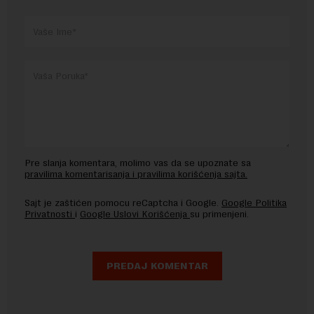
Pre slanja komentara, molimo vas da se upoznate sa
pravilima komentarisanja i pravilima korišćenja sajta.
Sajt je zaštićen pomocu reCaptcha i Google.
Google Politika
Privatnosti
i
Google Uslovi Korišćenja
su primenjeni.