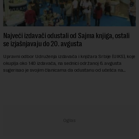
Najveći izdavači odustali od Sajma knjiga, ostali
se izjašnjavaju do 20. avgusta
Upravni odbor Udruženja izdavača i knjižara Srbije (UIKS), koje
okuplja oko 140 izdavača, na sednici održanoj 6. avgusta
sugerisao je svojim članicama da odustanu od učešća na
predstojećem Sajmu knjiga. Vrem...