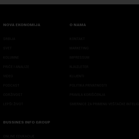
NOVA EKONOMIJA
O NAMA
SRBIJA
KONTAKT
SVET
MARKETING
KOLUMNE
IMPRESSUM
PRIČE I ANALIZE
NJUZLETER
VIDEO
KLIJENTI
PODCAST
POLITIKA PRIVATNOSTI
ODRŽIVOST
PRAVILA KORIŠĆENJA
LEPŠI ŽIVOT
SMERNICE ZA PRIMENU VEŠTAČKE INTELI
BUSSINES INFO GROUP
ONLINE EDUKACIJE