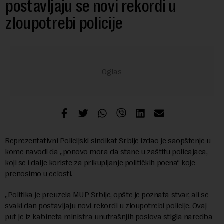
postavljaju se novi rekordi u
zloupotrebi policije
Reprezentativni Policijski sindikat Srbije izdao je saopštenje u
kome navodi da „ponovo mora da stane u zaštitu policajaca,
koji se i dalje koriste za prikupljanje političkih poena“ koje
prenosimo u celosti.
„Politika je preuzela MUP Srbije, opšte je poznata stvar, ali se
svaki dan postavljaju novi rekordi u zloupotrebi policije. Ovaj
put je iz kabineta ministra unutrašnjih poslova stigla naredba