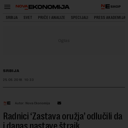
SHOP
SRBIJA
SVET
PRIČE I ANALIZE
SPECIJALI
PRESS AKADEMIJA
SRBIJA
25.05.2018.
10:33
Autor: Nova Ekonomija
Radnici ‘Zastava oružja’ odlučili da
i danas nastave štrajk