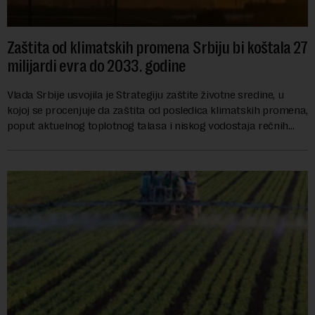
Zaštita od klimatskih promena Srbiju bi koštala 27
milijardi evra do 2033. godine
Vlada Srbije usvojila je Strategiju zaštite životne sredine, u
kojoj se procenjuje da zaštita od posledica klimatskih promena,
poput aktuelnog toplotnog talasa i niskog vodostaja rečnih
slivova, zahteva inve...