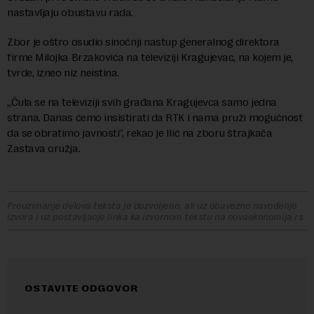
nastavljaju obustavu rada.
Zbor je oštro osudio sinoćnji nastup generalnog direktora
firme Milojka Brzakovića na televiziji Kragujevac, na kojem je,
tvrde, izneo niz neistina.
„Čula se na televiziji svih građana Kragujevca samo jedna
strana. Danas ćemo insistirati da RTK i nama pruži mogućnost
da se obratimo javnosti“, rekao je Ilić na zboru štrajkača
Zastava oružja.
Preuzimanje delova teksta je dozvoljeno, ali uz obavezno navođenje
izvora i uz postavljanje linka ka izvornom tekstu na novaekonomija.rs
OSTAVITE ODGOVOR