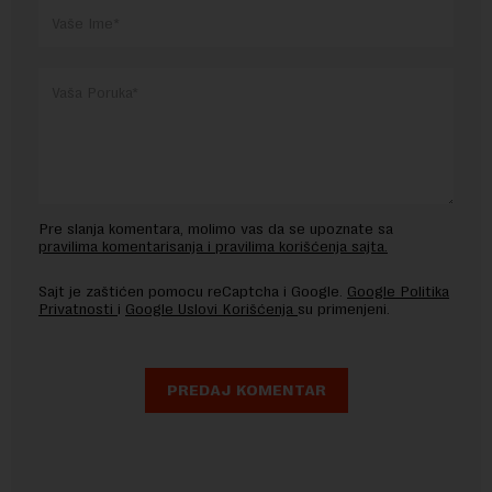
Pre slanja komentara, molimo vas da se upoznate sa
pravilima komentarisanja i pravilima korišćenja sajta.
Sajt je zaštićen pomocu reCaptcha i Google.
Google Politika
Privatnosti
i
Google Uslovi Korišćenja
su primenjeni.