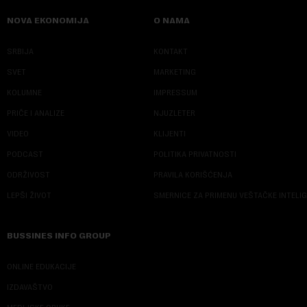
NOVA EKONOMIJA
O NAMA
SRBIJA
KONTAKT
SVET
MARKETING
KOLUMNE
IMPRESSUM
PRIČE I ANALIZE
NJUZLETER
VIDEO
KLIJENTI
PODCAST
POLITIKA PRIVATNOSTI
ODRŽIVOST
PRAVILA KORIŠĆENJA
LEPŠI ŽIVOT
SMERNICE ZA PRIMENU VEŠTAČKE INTELI
BUSSINES INFO GROUP
ONLINE EDUKACIJE
IZDAVAŠTVO