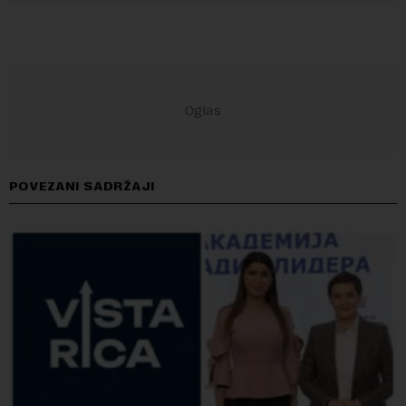
POVEZANI SADRŽAJI