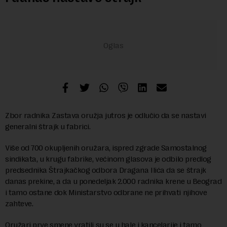
Zbor radnika Zastava oružja jutros je odlučio da se nastavi
generalni štrajk u fabrici.
Više od 700 okupljenih oružara, ispred zgrade Samostalnog
sindikata, u krugu fabrike, većinom glasova je odbilo predlog
predsednika Štrajkačkog odbora Dragana Ilića da se štrajk
danas prekine, a da u ponedeljak 2.000 radnika krene u Beograd
i tamo ostane dok Ministarstvo odbrane ne prihvati njihove
zahteve.
Oružari prve smene vratili su se u hale i kancelarije i tamo