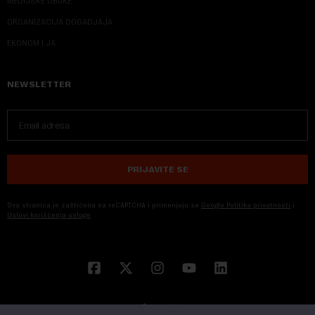
MEDIJSKE OBUKE
ORGANIZACIJA DOGADJAJA
EKONOM I JA
NEWSLETTER
PRIJAVITE SE
Ova stranica je zaštićena sa reCAPTCHA i primenjuju se
Google Politika privatnosti
i
Uslovi korišćenja usluge