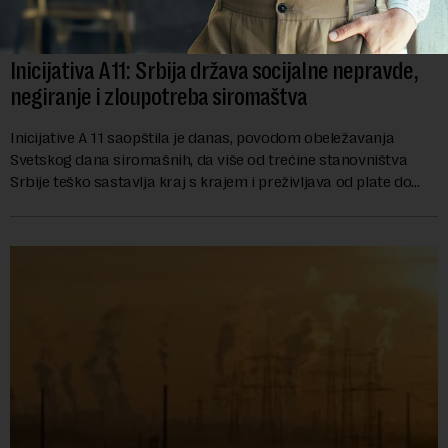
Inicijativa A11: Srbija država socijalne nepravde,
negiranje i zloupotreba siromaštva
Inicijative A 11 saopštila je danas, povodom obeležavanja
Svetskog dana siromašnih, da više od trećine stanovništva
Srbije teško sastavlja kraj s krajem i preživljava od plate do
plate.U saopštenju piše ...