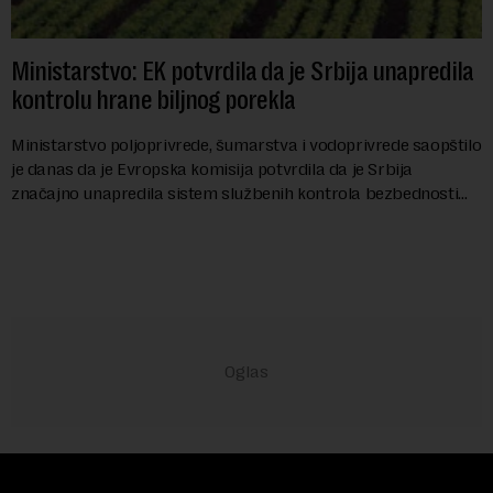
Ministarstvo: EK potvrdila da je Srbija unapredila
kontrolu hrane biljnog porekla
Ministarstvo poljoprivrede, šumarstva i vodoprivrede saopštilo
je danas da je Evropska komisija potvrdila da je Srbija
značajno unapredila sistem službenih kontrola bezbednosti
hrane biljnog porekla, te da k...