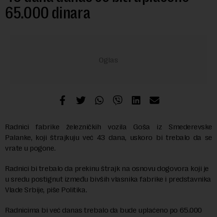
65.000 dinara
Radnici fabrike železničkih vozila Goša iz Smederevske
Palanke, koji štrajkuju već 43 dana, uskoro bi trebalo da se
vrate u pogone.
Radnici bi trebalo da prekinu štrajk na osnovu dogovora koji je
u sredu postignut između bivših vlasnika fabrike i predstavnika
Vlade Srbije, piše Politika.
Radnicima bi već danas trebalo da bude uplaćeno po 65.000