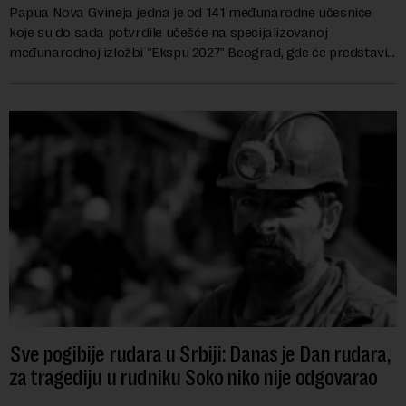
Papua Nova Gvineja jedna je od 141 međunarodne učesnice
koje su do sada potvrdile učešće na specijalizovanoj
međunarodnoj izložbi "Ekspu 2027" Beograd, gde će predstaviti
i kao državu sa najvećom jezičkom ra...
Sve pogibije rudara u Srbiji: Danas je Dan rudara,
za tragediju u rudniku Soko niko nije odgovarao