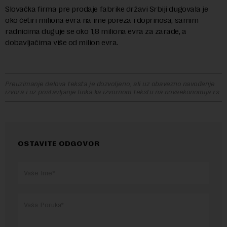
Slovačka firma pre prodaje fabrike državi Srbiji dugovala je
oko četiri miliona evra na ime poreza i doprinosa, samim
radnicima duguje se oko 1,8 miliona evra za zarade, a
dobavljačima više od milion evra.
Preuzimanje delova teksta je dozvoljeno, ali uz obavezno navođenje
izvora i uz postavljanje linka ka izvornom tekstu na novaekonomija.rs
OSTAVITE ODGOVOR