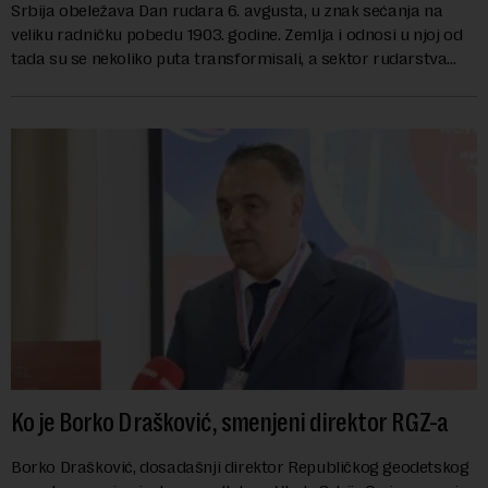
Srbija obeležava Dan rudara 6. avgusta, u znak sećanja na
veliku radničku pobedu 1903. godine. Zemlja i odnosi u njoj od
tada su se nekoliko puta transformisali, a sektor rudarstva
danas karakterišu velike r...
Ko je Borko Drašković, smenjeni direktor RGZ-a
Borko Drašković, dosadašnji direktor Republičkog geodetskog