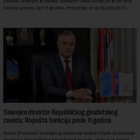
zavoda, smenjen je danas, odlukom Vlade Srbije.On je na ovoj
funkciji proveo čak 11 godina. Preciznije, on je 23. jula 2015.
izabran za v.d. di...
Smenjen direktor Republičkog geodetskog
zavoda: Napušta funkciju posle 11 godina
Borko Drašković smenjen je danas na sednici Vlade sa funkcije
direktora Republičkog geodetskog zavoda, objavio je portal