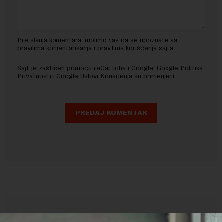
Pre slanja komentara, molimo vas da se upoznate sa
pravilima komentarisanja i pravilima korišćenja sajta.
Sajt je zaštićen pomocu reCaptcha i Google.
Google Politika
Privatnosti
i
Google Uslovi Korišćenja
su primenjeni.