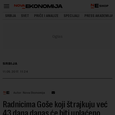
SHOP
SRBIJA
SVET
PRIČE I ANALIZE
SPECIJALI
PRESS AKADEMIJA
SRBIJA
11.05.2017.
11:24
Autor: Nova Ekonomija
Radnicima Goše koji štrajkuju već
43 dana danas će biti uplaćeno