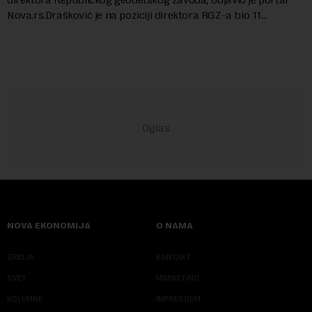
Nova.rs.Drašković je na poziciji direktora RGZ-a bio 11
godina.Kako piše Nova....
NOVA EKONOMIJA
O NAMA
SRBIJA
KONTAKT
SVET
MARKETING
KOLUMNE
IMPRESSUM