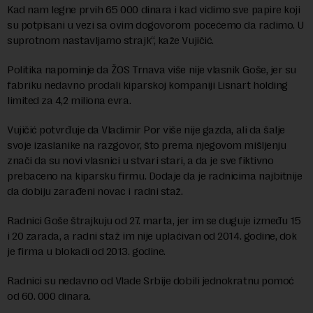
Kad nam legne prvih 65 000 dinara i kad vidimo sve papire koji
su potpisani u vezi sa ovim dogovorom pocećemo da radimo. U
suprotnom nastavljamo strajk“, kaže Vujičić.
Politika napominje da ŽOS Trnava više nije vlasnik Goše, jer su
fabriku nedavno prodali kiparskoj kompaniji Lisnart holding
limited za 4,2 miliona evra.
Vujičić potvrđuje da Vladimir Por više nije gazda, ali da šalje
svoje izaslanike na razgovor, što prema njegovom mišljenju
znači da su novi vlasnici u stvari stari, a da je sve fiktivno
prebaceno na kiparsku firmu. Dodaje da je radnicima najbitnije
da dobiju zarađeni novac i radni staž.
Radnici Goše štrajkuju od 27. marta, jer im se duguje između 15
i 20 zarada, a radni staž im nije uplaćivan od 2014. godine, dok
je firma u blokadi od 2013. godine.
Radnici su nedavno od Vlade Srbije dobili jednokratnu pomoć
od 60. 000 dinara.