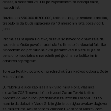
dinara, a dodatnih 25.000 po zaposlenom za nedelju dana,
navodi list.
Razlika do 650.000 ili 700.000, koliko se duguje svakom radniku,
trebalo bi da bude isplaćena na 16 mesečnih rata počev od 1.
juna.
Prema saznanjima Politike, država se navodno obavezala da
radnicima Goše poveže radni staž s tim sto će vlasnici fabrike
hipotekom od pet miliona evra garantovati isplatu duga za
penziono i socijalno u narednih pet godina, na koliko im je
odobren reprogram.
To je za Politiku potvrdio i predsednik Štrajkačkog odbora Goše
Milan Vujičić.
„U fabriku je juče kao izaslanik Vladimira Pora, vlasnika
slovačke ŽOS Trnava, došao izvesni Zoran Terzić koji se
predstavio kao njihov predstavnik za istočnu Evropu. Kazao
nam je da dolazi iz Vlade Srbije gde je postigao ovakav dogovor
sa ministrima Aleksandrom Vulinom i Goranom Kneževićem.