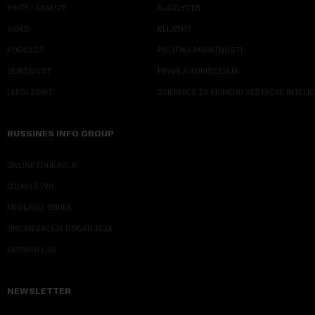
PRIČE I ANALIZE
NJUZLETER
VIDEO
KLIJENTI
PODCAST
POLITIKA PRIVATNOSTI
ODRŽIVOST
PRAVILA KORIŠĆENJA
LEPŠI ŽIVOT
SMERNICE ZA PRIMENU VEŠTAČKE INTELI
BUSSINES INFO GROUP
ONLINE EDUKACIJE
IZDAVAŠTVO
MEDIJSKE OBUKE
ORGANIZACIJA DOGADJAJA
EKONOM I JA
NEWSLETTER