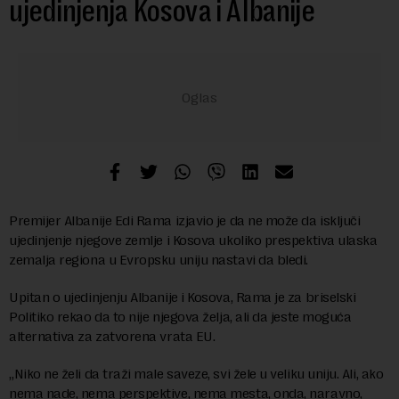
ujedinjenja Kosova i Albanije
Premijer Albanije Edi Rama izjavio je da ne može da isključi
ujedinjenje njegove zemlje i Kosova ukoliko prespektiva ulaska
zemalja regiona u Evropsku uniju nastavi da bledi.
Upitan o ujedinjenju Albanije i Kosova, Rama je za briselski
Politiko rekao da to nije njegova želja, ali da jeste moguća
alternativa za zatvorena vrata EU.
„Niko ne želi da traži male saveze, svi žele u veliku uniju. Ali, ako
nema nade, nema perspektive, nema mesta, onda, naravno,