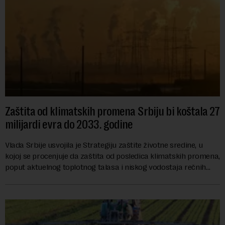
Zaštita od klimatskih promena Srbiju bi koštala 27
milijardi evra do 2033. godine
Vlada Srbije usvojila je Strategiju zaštite životne sredine, u
kojoj se procenjuje da zaštita od posledica klimatskih promena,
poput aktuelnog toplotnog talasa i niskog vodostaja rečnih
slivova, zahteva inve...