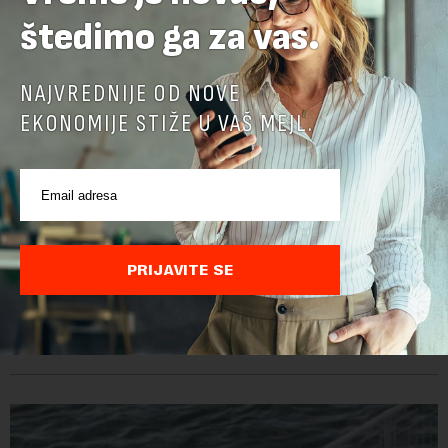
štedimo ga za vas.
NAJVREDNIJE OD NOVE
EKONOMIJE STIŽE U VAŠ MEJL.
Država oprostila 1,3 miliona evra „Brodarstvu“,
oni uplatili 1,7 miliona u fond Vista Rica
PRIJAVITE SE
Vlada Srbije je u decembru prošle godine dozvolila da se
"Jugoslovenskom rečnom brodarstvu" otpiše više od 1,3
miliona evra duga prema državi, objavila je Pištaljka. To je
učinjeno zaključkom koji do danas n...