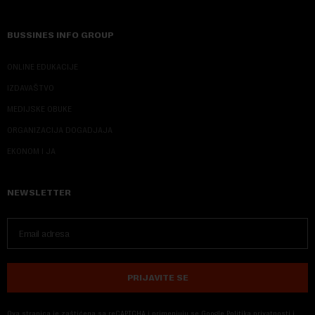
BUSSINES INFO GROUP
ONLINE EDUKACIJE
IZDAVAŠTVO
MEDIJSKE OBUKE
ORGANIZACIJA DOGADJAJA
EKONOM I JA
NEWSLETTER
PRIJAVITE SE
Ova stranica je zaštićena sa reCAPTCHA i primenjuju se
Google Politika privatnosti
i