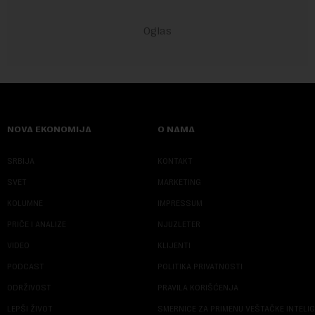
NOVA EKONOMIJA
O NAMA
SRBIJA
KONTAKT
SVET
MARKETING
KOLUMNE
IMPRESSUM
PRIČE I ANALIZE
NJUZLETER
VIDEO
KLIJENTI
PODCAST
POLITIKA PRIVATNOSTI
ODRŽIVOST
PRAVILA KORIŠĆENJA
LEPŠI ŽIVOT
SMERNICE ZA PRIMENU VEŠTAČKE INTELI