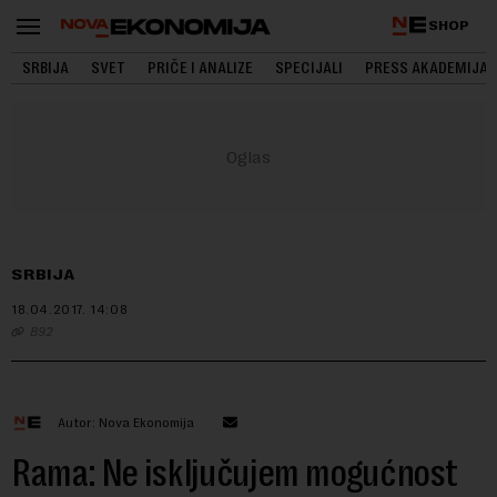
SHOP
SRBIJA
SVET
PRIČE I ANALIZE
SPECIJALI
PRESS AKADEMIJA
SRBIJA
18.04.2017.
14:08
B92
Autor: Nova Ekonomija
Rama: Ne isključujem mogućnost