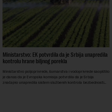
Ministarstvo: EK potvrdila da je Srbija unapredila
kontrolu hrane biljnog porekla
Ministarstvo poljoprivrede, šumarstva i vodoprivrede saopštilo
je danas da je Evropska komisija potvrdila da je Srbija
značajno unapredila sistem službenih kontrola bezbednosti
hrane biljnog porekla, te da k...