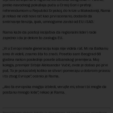
preko navodnog pokušaja puča u Crnoj Gori i pretnji
referendumom u Republici Srpskoj, do krize u Makedoniji, Rama
je rekao ne vidi novi rat kao prvi scenario, dodavši da
smirivanje tenzija, ipak, umnogome zavisi od EU i SAD.
Rama kaže da postoji incijativa da regionalni lideri rade
zajedno i da je delom to zasluga EU.
„Vi u Evropi imate generaciju koja nije videla rat. Mi na Balkanu
smo ih videli, znamo šta to znači. Posetio sam Beograd 68
godina nakon poslednje posete albanskog premijera. Moj
kolega, premijer Srbije Aleksandar Vučić, ovde je došao po prvi
put. To je pokazatelj koliko se stvari pomeraju u dobrom pravcu
i to zbog Evrope“, ocenio je Rama.
„Ako ta evropska magija izbledi, verujte mi, stvari bi mogle da
postanu mnogo loše“, rekao je Rama.
Preuzimanje delova teksta je dozvoljeno, ali uz obavezno navođenje