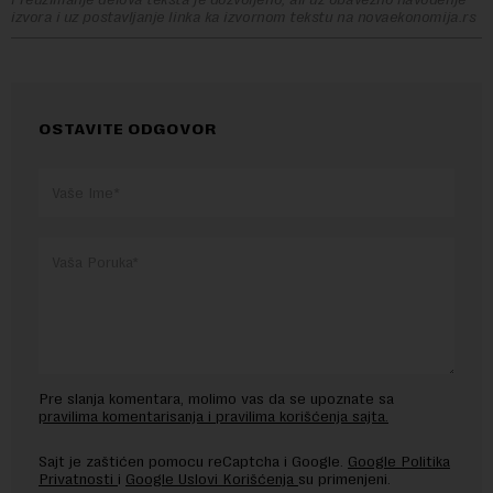
izvora i uz postavljanje linka ka izvornom tekstu na novaekonomija.rs
OSTAVITE ODGOVOR
Pre slanja komentara, molimo vas da se upoznate sa
pravilima komentarisanja i pravilima korišćenja sajta.
Sajt je zaštićen pomocu reCaptcha i Google.
Google Politika
Privatnosti
i
Google Uslovi Korišćenja
su primenjeni.