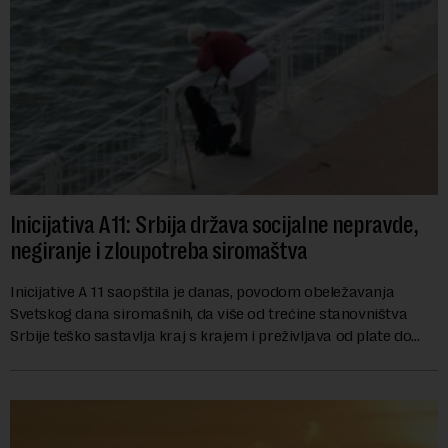
Inicijativa A11: Srbija država socijalne nepravde,
negiranje i zloupotreba siromaštva
Inicijative A 11 saopštila je danas, povodom obeležavanja
Svetskog dana siromašnih, da više od trećine stanovništva
Srbije teško sastavlja kraj s krajem i preživljava od plate do
plate.U saopštenju piše ...