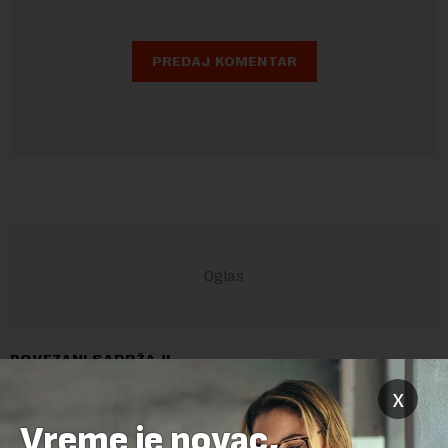
POVEZANI SADRŽAJI
x
Vreme je novac,