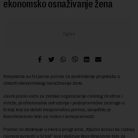
ekonomsko osnaživanje žena
Raspisana su tri javna poziva za podnošenje projekata u
oblasti ekonomskog osnaživanja žena.
Javni pozivi važe za ženske organizacije civilnog društva i
mreže, profesionalna udruženja i poljoprivredne zadruge u
Srbiji, koji će dobiti bespovratnu pomoć, saopštilo je
Koordinaciono telo za rodnu ravnopravnost.
Pomoć se dodeljuje u okviru programa „Ključni koraci ka rodnoj
ravnopravnosti u Srbiji“ koji realizuje Koordinaciono telo za