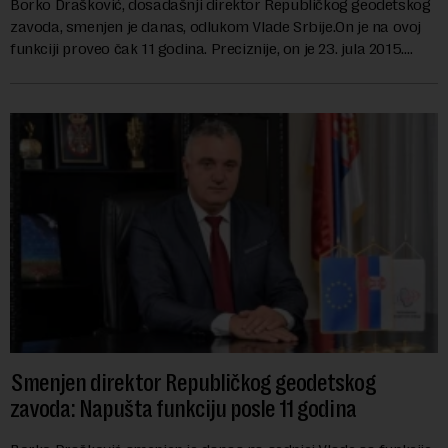
Borko Drašković, dosadašnji direktor Republičkog geodetskog
zavoda, smenjen je danas, odlukom Vlade Srbije.On je na ovoj
funkciji proveo čak 11 godina. Preciznije, on je 23. jula 2015.
izabran za v.d. di...
Smenjen direktor Republičkog geodetskog
zavoda: Napušta funkciju posle 11 godina