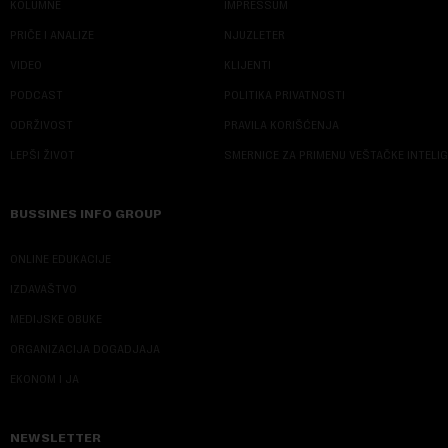
KOLUMNE
IMPRESSUM
PRIČE I ANALIZE
NJUZLETER
VIDEO
KLIJENTI
PODCAST
POLITIKA PRIVATNOSTI
ODRŽIVOST
PRAVILA KORIŠĆENJA
LEPŠI ŽIVOT
SMERNICE ZA PRIMENU VEŠTAČKE INTELI
BUSSINES INFO GROUP
ONLINE EDUKACIJE
IZDAVAŠTVO
MEDIJSKE OBUKE
ORGANIZACIJA DOGADJAJA
EKONOM I JA
NEWSLETTER