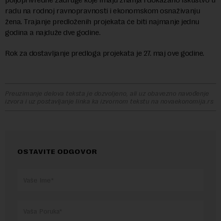
radu na rodnoj ravnopravnosti i ekonomskom osnaživanju
žena. Trajanje predloženih projekata će biti najmanje jednu
godina a najduže dve godine.
Rok za dostavljanje predloga projekata je 27. maj ove godine.
Preuzimanje delova teksta je dozvoljeno, ali uz obavezno navođenje
izvora i uz postavljanje linka ka izvornom tekstu na novaekonomija.rs
OSTAVITE ODGOVOR