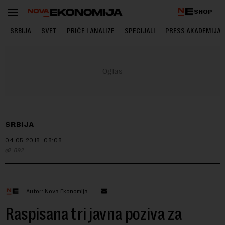
SHOP
SRBIJA
SVET
PRIČE I ANALIZE
SPECIJALI
PRESS AKADEMIJA
SRBIJA
04.05.2018.
08:08
B92
Autor: Nova Ekonomija
Raspisana tri javna poziva za