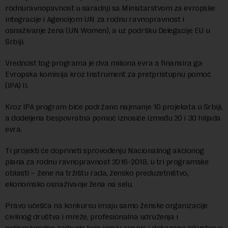
rodnuravnopavnost u saradnji sa Ministarstvom za evropske
integracije i Agencijom UN za rodnu ravnopravnost i
osnaživanje žena (UN Women), a uz podršku Delegacije EU u
Srbiji.
Vrednost tog programa je dva miliona evra a finansira ga
Evropska komisija kroz Instrument za pretpristupnu pomoć
(IPA) II.
Kroz IPA program biće podržano najmanje 10 projekata u Srbiji,
a dodeljena bespovratna pomoć iznosiće između 20 i 30 hiljada
evra.
Ti projekti će doprineti sprovođenju Nacionalnog akcionog
plana za rodnu ravnopravnost 2016-2018, u tri programske
oblasti – žene na tržištu rada, žensko preduzetništvo,
ekonomsko osnaživanje žena na selu.
Pravo učešća na konkursu imaju samo ženske organizacije
civilnog društva i mreže, profesionalna udruženja i
poljoprivredne zadruge koje imaju znanja i dokazano iskustvo u