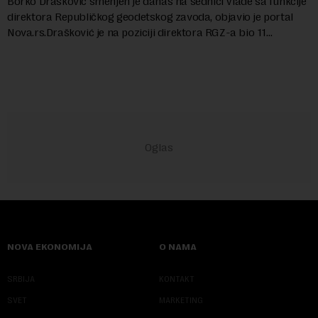
Borko Drašković smenjen je danas na sednici Vlade sa funkcije
direktora Republičkog geodetskog zavoda, objavio je portal
Nova.rs.Drašković je na poziciji direktora RGZ-a bio 11
godina.Kako piše Nova....
NOVA EKONOMIJA
O NAMA
SRBIJA
KONTAKT
SVET
MARKETING