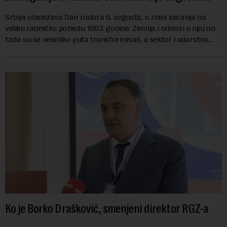
Srbija obeležava Dan rudara 6. avgusta, u znak sećanja na
veliku radničku pobedu 1903. godine. Zemlja i odnosi u njoj od
tada su se nekoliko puta transformisali, a sektor rudarstva
danas karakterišu velike r...
Ko je Borko Drašković, smenjeni direktor RGZ-a