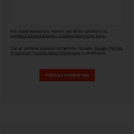
Pre slanja komentara, molimo vas da se upoznate sa
pravilima komentarisanja i pravilima korišćenja sajta.
Sajt je zaštićen pomocu reCaptcha i Google.
Google Politika
Privatnosti
i
Google Uslovi Korišćenja
su primenjeni.