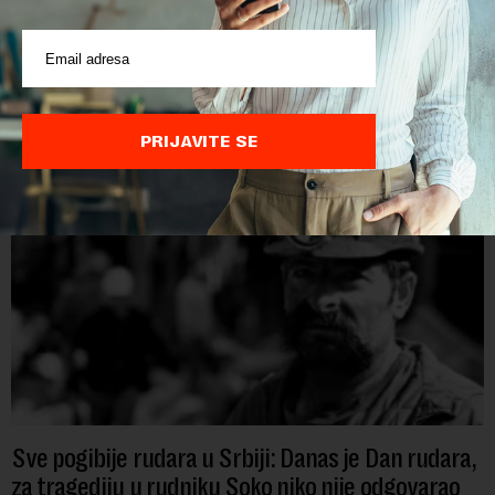
Papua Nova Gvineja jedna je od 141 međunarodne učesnice
koje su do sada potvrdile učešće na specijalizovanoj
međunarodnoj izložbi "Ekspu 2027" Beograd, gde će predstaviti
i kao državu sa najvećom jezičkom ra...
PRIJAVITE SE
Sve pogibije rudara u Srbiji: Danas je Dan rudara,
za tragediju u rudniku Soko niko nije odgovarao