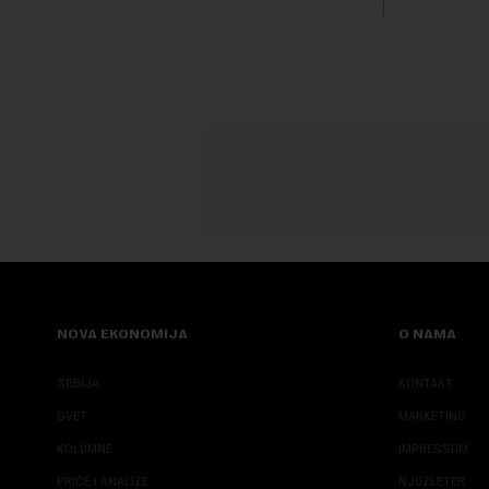
transformi
karakterišu 
NOVA EKONOMIJA
O NAMA
SRBIJA
KONTAKT
SVET
MARKETING
KOLUMNE
IMPRESSUM
PRIČE I ANALIZE
NJUZLETER