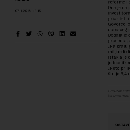
SRBIJA
reforme i 
Ona je na 
07.11.2018.
14:15
investitor
prioriteti 
Govoreći o
domaćeg pr
Dodala je 
procenta, a
„Na kraju 
milijardi d
Istakla je
jednocifre
„Neto prili
što je 5,4
Preuzimanje 
ka izvornom
OSTAVI