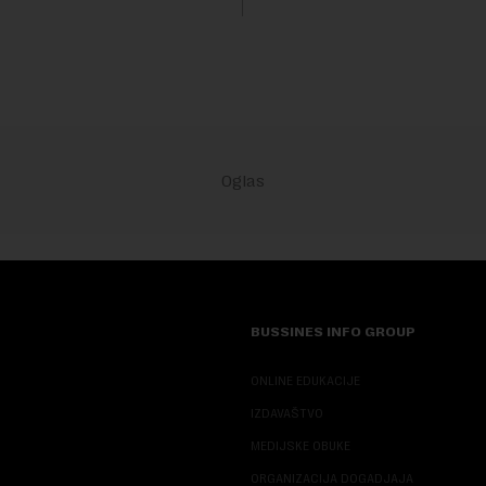
sali, a sektor rudarstva danas
velike r...
BUSSINES INFO GROUP
ONLINE EDUKACIJE
IZDAVAŠTVO
MEDIJSKE OBUKE
ORGANIZACIJA DOGADJAJA