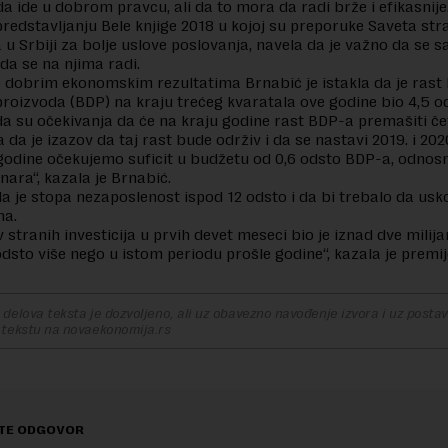
da ide u dobrom pravcu, ali da to mora da radi brže i efikasnije
predstavljanju Bele knjige 2018 u kojoj su preporuke Saveta str
a u Srbiji za bolje uslove poslovanja, navela da je važno da se s
i da se na njima radi.
 dobrim ekonomskim rezultatima Brnabić je istakla da je rast
oizvoda (BDP) na kraju trećeg kvaratala ove godine bio 4,5 o
da su očekivanja da će na kraju godine rast BDP-a premašiti čet
 da je izazov da taj rast bude održiv i da se nastavi 2019. i 202
godine očekujemo suficit u budžetu od 0,6 odsto BDP-a, odnos
inara“, kazala je Brnabić.
 da je stopa nezaposlenost ispod 12 odsto i da bi trebalo da us
na.
v stranih investicija u prvih devet meseci bio je iznad dve milija
 odsto više nego u istom periodu prošle godine“, kazala je premij
delova teksta je dozvoljeno, ali uz obavezno navođenje izvora i uz postavl
 tekstu na novaekonomija.rs
TE ODGOVOR