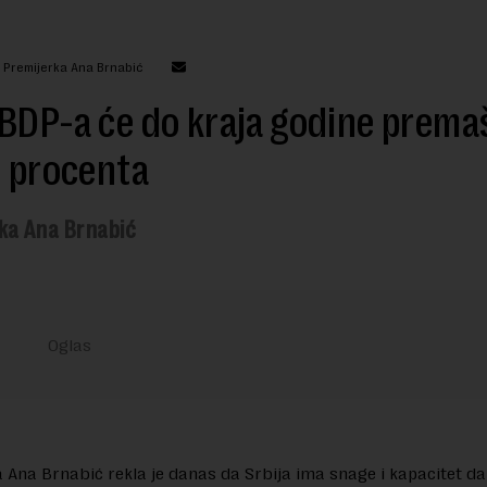
: Premijerka Ana Brnabić
BDP-a će do kraja godine premaš
i procenta
ka Ana Brnabić
 Ana Brnabić rekla je danas da Srbija ima snage i kapacitet da