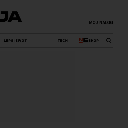
MOJ NALOG
SHOP
LEPŠI ŽIVOT
TECH