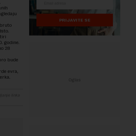
.
anih
agledaju
PRIJAVITE SE
 bruto
dsto.
iri
0. godine.
no 28
koro bude
rde evra,
erka.
janje linka