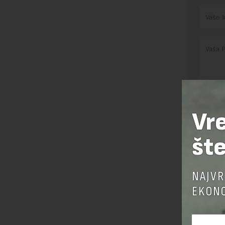
Pre sla
Vr
korišćen
šte
Sajt je
Korišće
NAJVR
EKONO