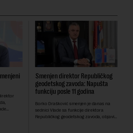
smenjeni
Smenjen direktor Republičkog
geodetskog zavoda: Napušta
funkciju posle 11 godina
irektor
da,
Borko Drašković smenjen je danas na
ade
sednici Vlade sa funkcije direktora
roveo čak 11
Republičkog geodetskog zavoda, objavio
a 2015.
je portal Nova.rs.Drašković je na poziciji
direktora RGZ-a bio 11 godina.Kako piše