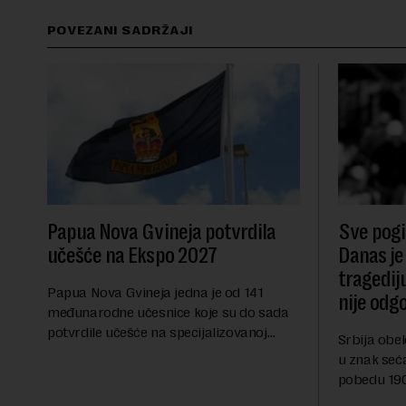
POVEZANI SADRŽAJI
Papua Nova Gvineja potvrdila
Sve pogib
učešće na Ekspo 2027
Danas je
tragedij
Papua Nova Gvineja jedna je od 141
nije odg
međunarodne učesnice koje su do sada
potvrdile učešće na specijalizovanoj
Srbija obe
međunarodnoj izložbi "Ekspu 2027"
u znak seć
Beograd, gde će predstaviti i kao državu
pobedu 1903
sa najvećom jezičkom ra...
njoj od tad