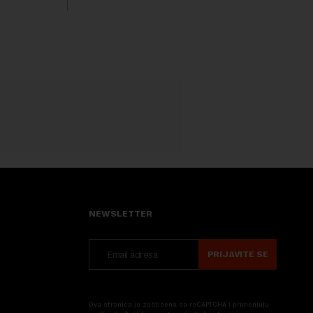
Nova....
NEWSLETTER
PRIJAVITE SE
Ova stranica je zaštićena sa reCAPTCHA i primenjuju