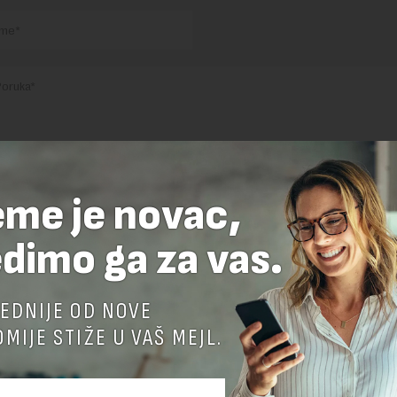
nja komentara, molimo vas da se upoznate sa
pravilima komentarisanja i p
eme je novac,
ja sajta.
dimo ga za vas.
 zaštićen pomocu reCaptcha i Google.
Google Politika Privatnosti
i
Google
nja
su primenjeni.
EDNIJE OD NOVE
MIJE STIŽE U VAŠ MEJL.