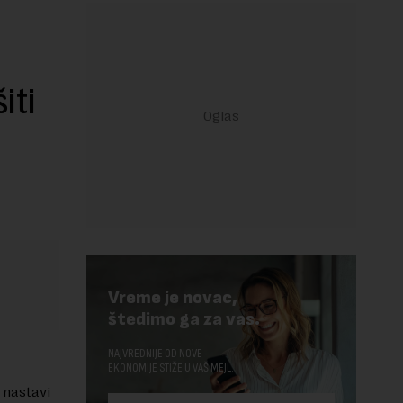
iti
Vreme je novac,
štedimo ga za vas.
NAJVREDNIJE OD NOVE
EKONOMIJE STIŽE U VAŠ MEJL.
 nastavi