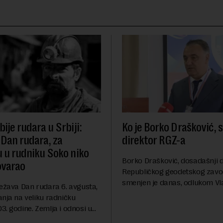
ije rudara u Srbiji:
Ko je Borko Drašković, 
 Dan rudara, za
direktor RGZ-a
u u rudniku Soko niko
Borko Drašković, dosadašnji d
ovarao
Republičkog geodetskog zavo
smenjen je danas, odlukom Vl
ležava Dan rudara 6. avgusta,
Srbije.On je na ovoj funkciji p
anja na veliku radničku
godina. Preciznije, on je 23. jul
. godine. Zemlja i odnosi u
izabran za v.d. di...
a su se nekoliko puta