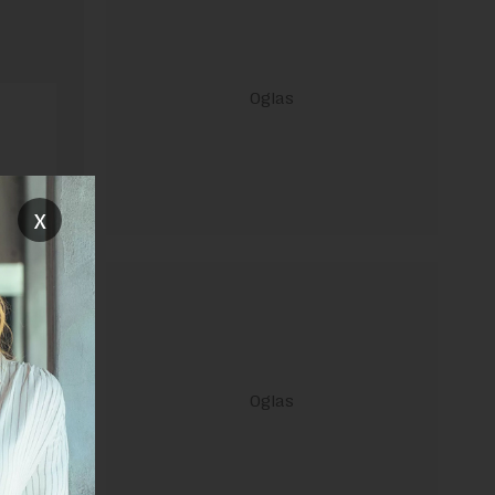
x
ravilima
 Uslovi