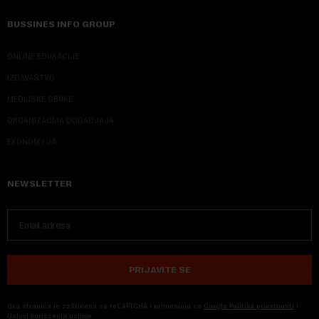
BUSSINES INFO GROUP
ONLINE EDUKACIJE
IZDAVAŠTVO
MEDIJSKE OBUKE
ORGANIZACIJA DOGADJAJA
EKONOM I JA
NEWSLETTER
PRIJAVITE SE
Ova stranica je zaštićena sa reCAPTCHA i primenjuju se
Google Politika privatnosti
i
Uslovi korišćenja usluge