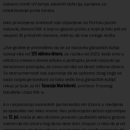
nabavci novih UV lampi, alkalnih baterija, sprejeva za
obeležavanje prsta birača.
Iako procenjena vrednost nije objavljena na Portalu javnih
nabavki, članovi RIK-a koji su glasali protiv, a kojih je bilo pet od
ukupno 16 prisutnih članova, rekli su da ona mnogo košta.
„Ove godine je predviđeno da se za nabavku glasačkih kutija
izdvoji više od
125 miliona dinara
, za razliku od 2023. kada smo u
oktobru mesecu doneli odluku o postupku javnih nabavki po
skraćenom postupku, za iznos od više od devet miliona dinara.
Ta nesrazmernost nas opominje da se upitamo zbog čega se
sada raspisuje konkurs za tako veliki broj glasačkih kutija“,
rekao je tada za N1
Tanasije Marinković
, profesor Pravnog
fakulteta i član RIK-a.
A o raspisivanju vanrednih parlamentarnih izbora u medijima
se spekuliše već neko vreme. Kao potencijalni datum spominjao
se
12. jul
, mada je deo stručne javnosti i političkih aktera gotovo
uveren da do izbora tog dana neće doći. Imajući u vidu da je od
raspisivanja do dana izbora neophodno da prođe najmanje 40