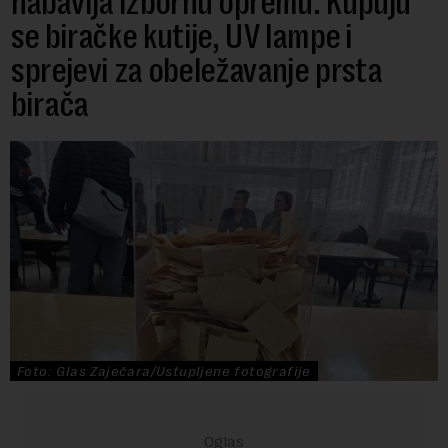
nabavlja izbornu opremu: Kupuju
se biračke kutije, UV lampe i
sprejevi za obeležavanje prsta
birača
Foto: Glas Zaječara/Ustupljene fotografije