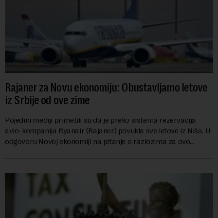
Rajaner za Novu ekonomiju: Obustavljamo letove
iz Srbije od ove zime
Pojedini mediji primetili su da je preko sistema rezervacija
avio-kompanija Ryanair (Rajaner) povukla sve letove iz Niša. U
odgovoru Novoj ekonomiji na pitanje o razlozima za ovo
povlačenje, ovaj avio-gigant...