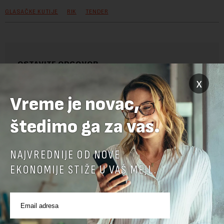
GLASAČKE KUTIJE
RIK
TENDER
OSTAVITE ODGOVOR
x
Vreme je novac,
štedimo ga za vas.
NAJVREDNIJE OD NOVE
EKONOMIJE STIŽE U VAŠ MEJL.
Pre slanja komentara, molimo vas da se upoznate sa
pravilima komentarisanja i pravilima korišćenja sajta.
Sajt je zaštićen pomocu reCaptcha i Google.
Google Politika
Privatnosti
i
Google Uslovi Korišćenja
su primenjeni.