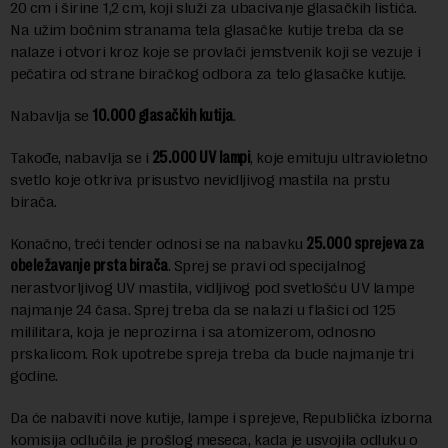
20 cm i širine 1,2 cm, koji služi za ubacivanje glasačkih listića.
Na užim bočnim stranama tela glasačke kutije treba da se
nalaze i otvori kroz koje se provlači jemstvenik koji se vezuje i
pečatira od strane biračkog odbora za telo glasačke kutije.
Nabavlja se
10.000 glasačkih kutija
.
Takođe, nabavlja se i
25.000 UV lampi
, koje emituju ultravioletno
svetlo koje otkriva prisustvo nevidljivog mastila na prstu
birača.
Konačno, treći tender odnosi se na nabavku
25.000 sprejeva za
obeležavanje prsta birača
. Sprej se pravi od specijalnog
nerastvorljivog UV mastila, vidljivog pod svetlošću UV lampe
najmanje 24 časa. Sprej treba da se nalazi u flašici od 125
mililitara, koja je neprozirna i sa atomizerom, odnosno
prskalicom. Rok upotrebe spreja treba da bude najmanje tri
godine.
Da će nabaviti nove kutije, lampe i sprejeve, Republička izborna
komisija odlučila je prošlog meseca, kada je usvojila odluku o