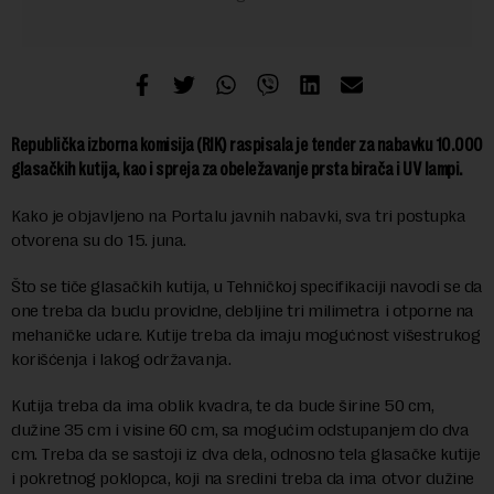
Republička izborna komisija (RIK) raspisala je tender za nabavku 10.000
glasačkih kutija, kao i spreja za obeležavanje prsta birača i UV lampi.
Kako je objavljeno na Portalu javnih nabavki, sva tri postupka
otvorena su do 15. juna.
Što se tiče glasačkih kutija, u Tehničkoj specifikaciji navodi se da
one treba da budu providne, debljine tri milimetra i otporne na
mehaničke udare. Kutije treba da imaju mogućnost višestrukog
korišćenja i lakog održavanja.
Kutija treba da ima oblik kvadra, te da bude širine 50 cm,
dužine 35 cm i visine 60 cm, sa mogućim odstupanjem do dva
cm. Treba da se sastoji iz dva dela, odnosno tela glasačke kutije
i pokretnog poklopca, koji na sredini treba da ima otvor dužine