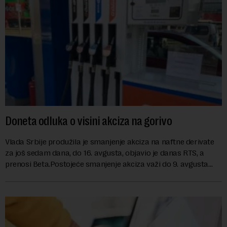
Doneta odluka o visini akciza na gorivo
Vlada Srbije produžila je smanjenje akciza na naftne derivate
za još sedam dana, do 16. avgusta, objavio je danas RTS, a
prenosi Beta.Postojeće smanjenje akciza važi do 9. avgusta
kao mera ublažavanja po...