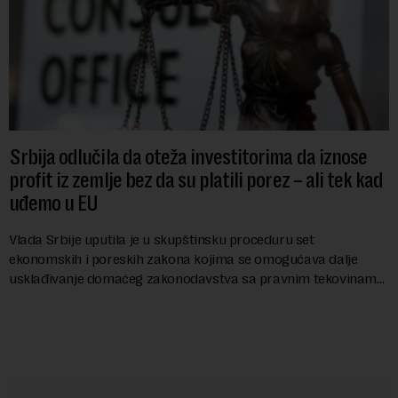
Srbija odlučila da oteža investitorima da iznose
profit iz zemlje bez da su platili porez – ali tek kad
uđemo u EU
Vlada Srbije uputila je u skupštinsku proceduru set
ekonomskih i poreskih zakona kojima se omogućava dalje
usklađivanje domaćeg zakonodavstva sa pravnim tekovinama
Evropske unije i ispunjavaju obaveze predvi...