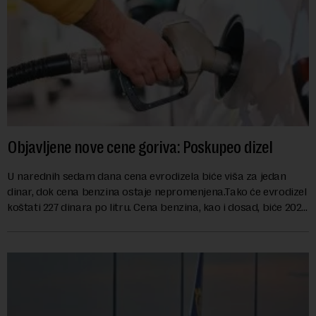
Objavljene nove cene goriva: Poskupeo dizel
U narednih sedam dana cena evrodizela biće viša za jedan
dinar, dok cena benzina ostaje nepromenjena.Tako će evrodizel
koštati 227 dinara po litru. Cena benzina, kao i dosad, biće 202
dinara po litru. ...