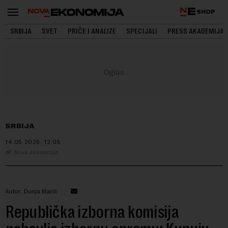
SHOP
SRBIJA
SVET
PRIČE I ANALIZE
SPECIJALI
PRESS AKADEMIJA
SRBIJA
14.05.2026.
12:05
Nova ekonomija
Autor: Dunja Marić
Republička izborna komisija