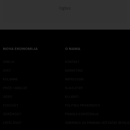
NOVA EKONOMIJA
O NAMA
SRBIJA
KONTAKT
SVET
MARKETING
KOLUMNE
IMPRESSUM
PRIČE I ANALIZE
NJUZLETER
VIDEO
KLIJENTI
PODCAST
POLITIKA PRIVATNOSTI
ODRŽIVOST
PRAVILA KORIŠĆENJA
LEPŠI ŽIVOT
SMERNICE ZA PRIMENU VEŠTAČKE INTELI