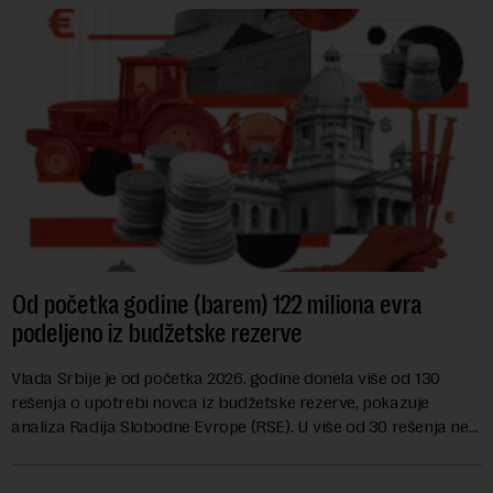
Od početka godine (barem) 122 miliona evra
podeljeno iz budžetske rezerve
Vlada Srbije je od početka 2026. godine donela više od 130
rešenja o upotrebi novca iz budžetske rezerve, pokazuje
analiza Radija Slobodne Evrope (RSE). U više od 30 rešenja ne
navodi se tačan iznos koji će ...