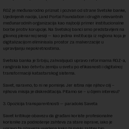
RGZ je međunarodno priznat i pozvan od strane Svetske banke,
Ujedinjenih nacija, Land Portal Foundation i drugih relevantnih
međunarodnih organizacija kao najbolji primer institucionalne
borbe protiv korupcije. Na Svetskoj banci smo predstavljeni na
glavnoj plenarnoj sesiji — kao jedina institucija iz regiona koja je
digitalizacijom eliminisala prostor za malverzacije u
upravljanju nepokretnostima.
Svetska banka je Srbiju, zahvaljujući upravo reformama RGZ-a,
rangirala kao četvrtu zemlju u svetu po efikasnosti i digitalnoj
transformaciji katastarskog sistema.
Savet, naravno, to ni ne pominje. Jer istina nije njihov cilj –
njihova misija je diskreditacija. Pitamo se – u čijem interesu?
3. Opozicija transparentnosti — paradoks Saveta
Savet kritikuje obavezu da građani koriste profesionalne
korisnike za podnošenje zahteva za stare isprave, iako je
upravo ta obaveza uvedena kako bi svaki zahtev bio