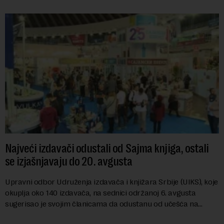
Najveći izdavači odustali od Sajma knjiga, ostali
se izjašnjavaju do 20. avgusta
Upravni odbor Udruženja izdavača i knjižara Srbije (UIKS), koje
okuplja oko 140 izdavača, na sednici održanoj 6. avgusta
sugerisao je svojim članicama da odustanu od učešća na
predstojećem Sajmu knjiga. Vrem...