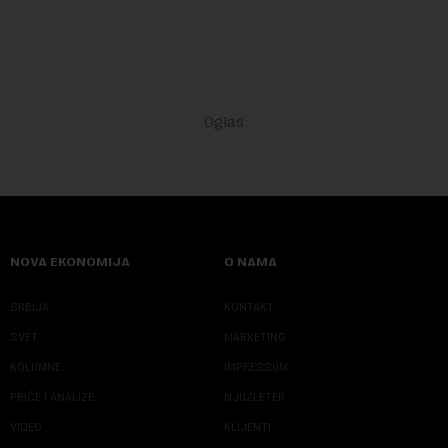
NOVA EKONOMIJA
O NAMA
SRBIJA
KONTAKT
SVET
MARKETING
KOLUMNE
IMPRESSUM
PRIČE I ANALIZE
NJUZLETER
VIDEO
KLIJENTI