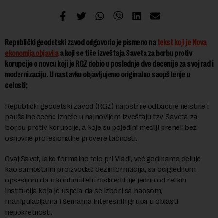
Republički geodetski zavod odgovorio je pismeno na
tekst koji je Nova
ekonomija objavila
a koji se tiče izveštaja Saveta za borbu protiv
korupcije o novcu koji je RGZ dobio u poslednje dve decenije za svoj rad i
modernizaciju. U nastavku objavljujemo originalno saopštenje u
celosti:
Republički geodetski zavod (RGZ) najoštrije odbacuje neistine i
paušalne ocene iznete u najnovijem izveštaju tzv. Saveta za
borbu protiv korupcije, a koje su pojedini mediji preneli bez
osnovne profesionalne provere tačnosti.
Ovaj Savet, iako formalno telo pri Vladi, već godinama deluje
kao samostalni proizvođač dezinformacija, sa očiglednom
opsesijom da u kontinuitetu diskredituje jednu od retkih
institucija koja je uspela da se izbori sa haosom,
manipulacijama i šemama interesnih grupa u oblasti
nepokretnosti.