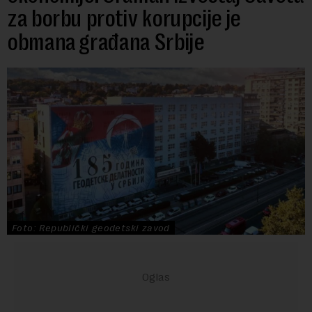
za borbu protiv korupcije je
obmana građana Srbije
Foto: Republički geodetski zavod