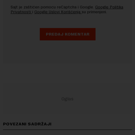
Sajt je zaštićen pomocu reCaptcha i Google.
Google Politika
Privatnosti
i
Google Uslovi Korišćenja
su primenjeni.
POVEZANI SADRŽAJI