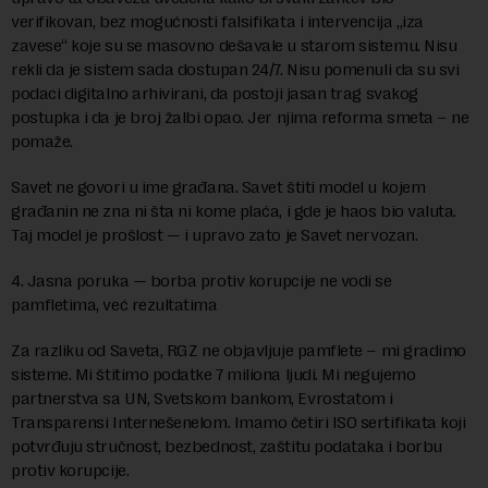
verifikovan, bez mogućnosti falsifikata i intervencija „iza
zavese“ koje su se masovno dešavale u starom sistemu. Nisu
rekli da je sistem sada dostupan 24/7. Nisu pomenuli da su svi
podaci digitalno arhivirani, da postoji jasan trag svakog
postupka i da je broj žalbi opao. Jer njima reforma smeta – ne
pomaže.
Savet ne govori u ime građana. Savet štiti model u kojem
građanin ne zna ni šta ni kome plaća, i gde je haos bio valuta.
Taj model je prošlost — i upravo zato je Savet nervozan.
4. Jasna poruka — borba protiv korupcije ne vodi se
pamfletima, već rezultatima
Za razliku od Saveta, RGZ ne objavljuje pamflete – mi gradimo
sisteme. Mi štitimo podatke 7 miliona ljudi. Mi negujemo
partnerstva sa UN, Svetskom bankom, Evrostatom i
Transparensi Internešenelom. Imamo četiri ISO sertifikata koji
potvrđuju stručnost, bezbednost, zaštitu podataka i borbu
protiv korupcije.