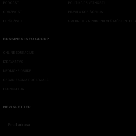
PODCAST
POLITIKA PRIVATNOSTI
ODRŽIVOST
PRAVILA KORIŠĆENJA
LEPŠI ŽIVOT
SMERNICE ZA PRIMENU VEŠTAČKE INTELI
BUSSINES INFO GROUP
ONLINE EDUKACIJE
IZDAVAŠTVO
MEDIJSKE OBUKE
ORGANIZACIJA DOGADJAJA
EKONOM I JA
NEWSLETTER