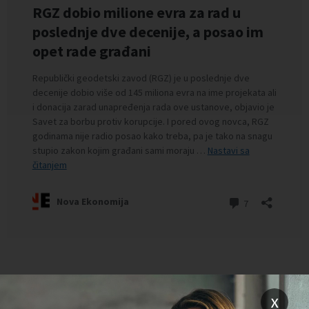
Preuzimanje delova teksta je dozvoljeno, ali uz obavezno navođenje
x
izvora i uz postavljanje linka ka izvornom tekstu na novaekonomija.rs