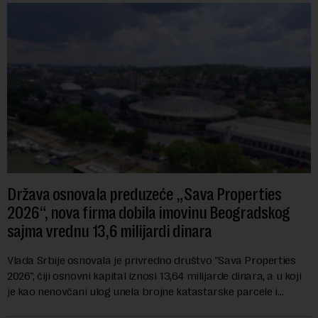
Država osnovala preduzeće „Sava Properties
2026“, nova firma dobila imovinu Beogradskog
sajma vrednu 13,6 milijardi dinara
Vlada Srbije osnovala je privredno društvo "Sava Properties
2026", čiji osnovni kapital iznosi 13,64 milijarde dinara, a u koji
je kao nenovčani ulog unela brojne katastarske parcele i
objekte u okviru kompl...