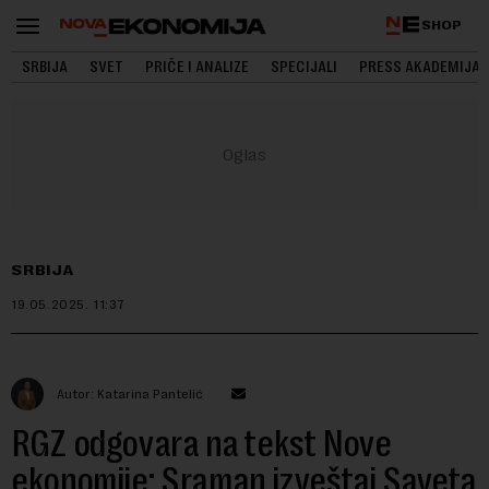
SHOP
SRBIJA
SVET
PRIČE I ANALIZE
SPECIJALI
PRESS AKADEMIJA
SRBIJA
19.05.2025.
11:37
Autor: Katarina Pantelić
RGZ odgovara na tekst Nove
ekonomije: Sraman izveštaj Saveta