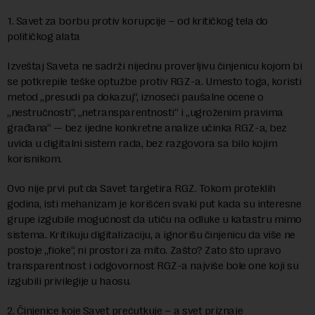
1. Savet za borbu protiv korupcije – od kritičkog tela do
političkog alata
Izveštaj Saveta ne sadrži nijednu proverljivu činjenicu kojom bi
se potkrepile teške optužbe protiv RGZ-a. Umesto toga, koristi
metod „presudi pa dokazuj“, iznoseći paušalne ocene o
„nestručnosti“, „netransparentnosti“ i „ugroženim pravima
građana“ — bez ijedne konkretne analize učinka RGZ-a, bez
uvida u digitalni sistem rada, bez razgovora sa bilo kojim
korisnikom.
Ovo nije prvi put da Savet targetira RGZ. Tokom proteklih
godina, isti mehanizam je korišćen svaki put kada su interesne
grupe izgubile mogućnost da utiču na odluke u katastru mimo
sistema. Kritikuju digitalizaciju, a ignorišu činjenicu da više ne
postoje „fioke“, ni prostori za mito. Zašto? Zato što upravo
transparentnost i odgovornost RGZ-a najviše bole one koji su
izgubili privilegije u haosu.
2. Činjenice koje Savet prećutkuje – a svet priznaje