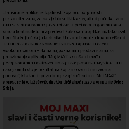
preuzimanja.
„Lansiranje aplikacije lojalnosti koja je u potpunosti
personalizovana, za nas je bio veliki izazov, ali od početka smo
bili uvereni da radimo pravu stvar. U prethodnih godinu dana
smo u kontinuitetu unapređivali kako samu aplikaciju, tako i set
benefita koji očekuju korisnike. U ovom trenutku imamo više od
13.000 recenzija korisnika koji su našu aplikaciju ocenili
visokom ocenom – 4,7 na najpoznatijim prodavnicama za
preuzimanje aplikacija. ’Moj MAXI’ se našao i među
prvoplasiranim i najtraženijim aplikacijama na Play store-u u
našoj zemlji što je rezultat na koji smo svi u timu veoma
ponosni“, istakao je povodom prvog rođendana „Moj MAXI“
aplikacije
Nikola Zečević, direktor digitalnog razvoja kompanije Delez
Srbija
.