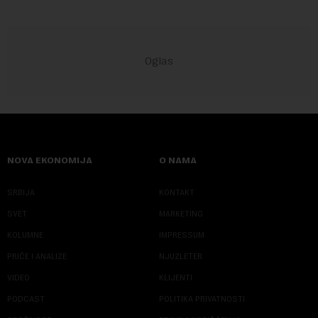
NOVA EKONOMIJA
O NAMA
SRBIJA
KONTAKT
SVET
MARKETING
KOLUMNE
IMPRESSUM
PRIČE I ANALIZE
NJUZLETER
VIDEO
KLIJENTI
PODCAST
POLITIKA PRIVATNOSTI