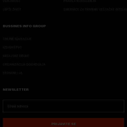
ODRŽIVOST
PRAVILA KORIŠĆENJA
LEPŠI ŽIVOT
SMERNICE ZA PRIMENU VEŠTAČKE INTELI
BUSSINES INFO GROUP
ONLINE EDUKACIJE
IZDAVAŠTVO
MEDIJSKE OBUKE
ORGANIZACIJA DOGADJAJA
EKONOM I JA
NEWSLETTER
PRIJAVITE SE