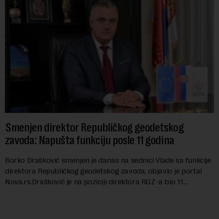
Smenjen direktor Republičkog geodetskog
zavoda: Napušta funkciju posle 11 godina
Borko Drašković smenjen je danas na sednici Vlade sa funkcije
direktora Republičkog geodetskog zavoda, objavio je portal
Nova.rs.Drašković je na poziciji direktora RGZ-a bio 11
godina.Kako piše Nova....