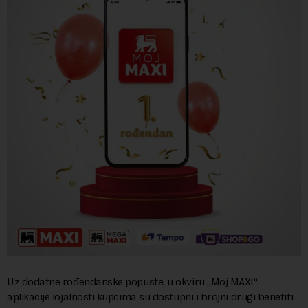
Uz dodatne rođendanske popuste, u okviru „Moj MAXI“
aplikacije lojalnosti kupcima su dostupni i brojni drugi benefiti