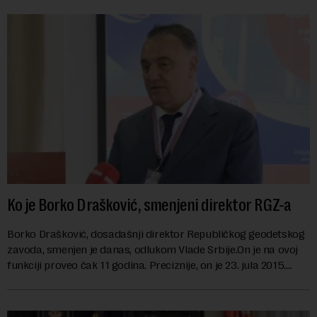
Ko je Borko Drašković, smenjeni direktor RGZ-a
Borko Drašković, dosadašnji direktor Republičkog geodetskog
zavoda, smenjen je danas, odlukom Vlade Srbije.On je na ovoj
funkciji proveo čak 11 godina. Preciznije, on je 23. jula 2015.
izabran za v.d. di...