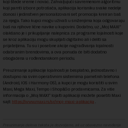
koji štede vreme i novac. Zahvaljujući savremenom algoritmu
koji pamti izbore potrošača, aplikacija korisniku svake nedelje
donosi i jedinstven personalizovani set promocija kreiran baš
za njega. Tako kupci mogu uživati u sniženjima koja odgovaraju
baš na njihove lične navike u kupovini. Dodatno, uz „Moj MAXI“
olakšano je i prikupljanje nalepnica za programe lojalnosti koje
se kroz aplikaciju mogu skupljati digitalno ali i deliti sa
prijateljima. Tu su i posebne akcije nagrađivanja lojalnosti
odabranim brendovima, a ova ponuda će biti dodatno
obogaćena u rođendanskom periodu.
Preuzimanje aplikacije lojalnosti je besplatno, jednostavno i
dostupno na svim operativnim sistemima pametnih telefona
(Android, IOS i Harmony OS), a kupci je mogu koristiti u svim
Maxi, Mega Maxi, Tempo i Shop&Go prodavnicama. Za više
informacija o „Moj MAXI“ lojalti aplikaciji možete posetiti Maxi
sajt:
https://www.maxi.rs/sr/moj-maxi-aplikacija
.
Preuzimanje delova teksta je dozvoljeno, ali uz obavezno navođenje