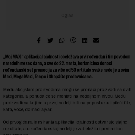
„Moj MAXI“ aplikacija lojalnosti obeležava prvi rođendan i tim povodom
narednih mesec dana, a sve do 22. marta, korisnicima donosi
rođendanski set promocija za više od 50 artikala svake nedelje u svim
Maxi, Mega Maxi, Tempo i Shop&Go prodavnicama.
Među akcijskim proizvodima mogu se pronaći proizvodi sa svih
kategorija, a ponuda će se menjati na nedeljnom nivou. Među
proizvodima koji će u prvoj nedelji biti na popustu su i pileći file,
kafa, voće, domaći ajvar.
Od prvog dana lansiranja aplikacija lojalnosti ostvaruje sjajne
rezultate, a u rođendanskoj nedelji je zabeležila i prvi milion