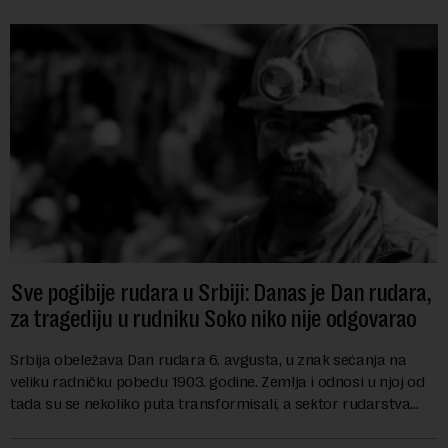
Sve pogibije rudara u Srbiji: Danas je Dan rudara,
za tragediju u rudniku Soko niko nije odgovarao
Srbija obeležava Dan rudara 6. avgusta, u znak sećanja na
veliku radničku pobedu 1903. godine. Zemlja i odnosi u njoj od
tada su se nekoliko puta transformisali, a sektor rudarstva
danas karakterišu velike r...