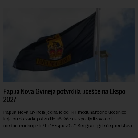
Papua Nova Gvineja potvrdila učešće na Ekspo
2027
Papua Nova Gvineja jedna je od 141 međunarodne učesnice
koje su do sada potvrdile učešće na specijalizovanoj
međunarodnoj izložbi "Ekspu 2027" Beograd, gde će predstaviti
i kao državu sa najvećom jezičkom ra...