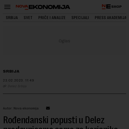
SHOP
SRBIJA
SVET
PRIČE I ANALIZE
SPECIJALI
PRESS AKADEMIJA
SRBIJA
23.02.2023.
11:49
Delez Srbija
Autor: Nova ekonomija
Rođendanski popusti u Delez