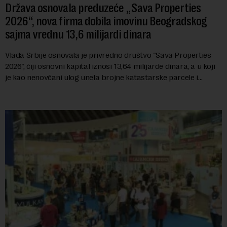
Država osnovala preduzeće „Sava Properties
2026“, nova firma dobila imovinu Beogradskog
sajma vrednu 13,6 milijardi dinara
Vlada Srbije osnovala je privredno društvo "Sava Properties
2026", čiji osnovni kapital iznosi 13,64 milijarde dinara, a u koji
je kao nenovčani ulog unela brojne katastarske parcele i
objekte u okviru kompl...