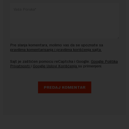
Pre slanja komentara, molimo vas da se upoznate sa
pravilima komentarisanja i pravilima korišćenja sajta.
Sajt je zaštićen pomocu reCaptcha i Google.
Google Politika
Privatnosti
i
Google Uslovi Korišćenja
su primenjeni.