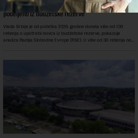
Od početka godine (barem) 122 miliona evra
podeljeno iz budžetske rezerve
Vlada Srbije je od početka 2026. godine donela više od 130
rešenja o upotrebi novca iz budžetske rezerve, pokazuje
analiza Radija Slobodne Evrope (RSE). U više od 30 rešenja ne
navodi se tačan iznos koji će ...