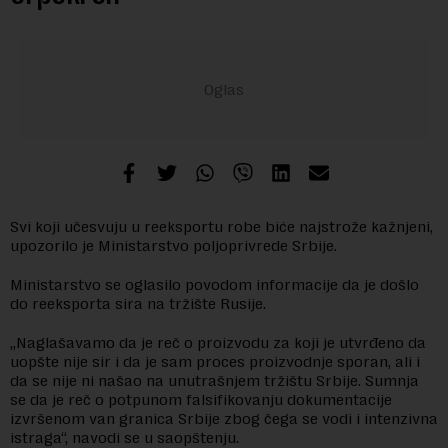
Svi koji učesvuju u reeksportu robe biće najstrože kažnjeni,
upozorilo je Ministarstvo poljoprivrede Srbije.
Ministarstvo se oglasilo povodom informacije da je došlo
do reeksporta sira na tržište Rusije.
„Naglašavamo da je reč o proizvodu za koji je utvrđeno da
uopšte nije sir i da je sam proces proizvodnje sporan, ali i
da se nije ni našao na unutrašnjem tržištu Srbije. Sumnja
se da je reč o potpunom falsifikovanju dokumentacije
izvršenom van granica Srbije zbog čega se vodi i intenzivna
istraga“, navodi se u saopštenju.