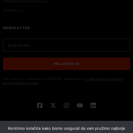
ORGANIZACIJA DOGADJAJA
EKONOM I JA
NEWSLETTER
PRIJAVITE SE
Ova stranica je zaštićena sa reCAPTCHA i primenjuju se
Google Politika privatnosti
i
Uslovi korišćenja usluge
Koristimo kolačiće kako bismo osigurali da vam pružimo najbolje