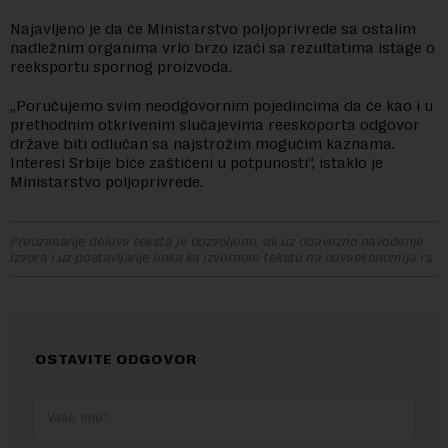
Najavljeno je da će Ministarstvo poljoprivrede sa ostalim
nadležnim organima vrlo brzo izaći sa rezultatima istage o
reeksportu spornog proizvoda.
„Poručujemo svim neodgovornim pojedincima da će kao i u
prethodnim otkrivenim slučajevima reeskoporta odgovor
države biti odlučan sa najstrožim mogućim kaznama.
Interesi Srbije biće zaštićeni u potpunosti“, istaklo je
Ministarstvo poljoprivrede.
Preuzimanje delova teksta je dozvoljeno, ali uz obavezno navođenje
izvora i uz postavljanje linka ka izvornom tekstu na novaekonomija.rs
OSTAVITE ODGOVOR