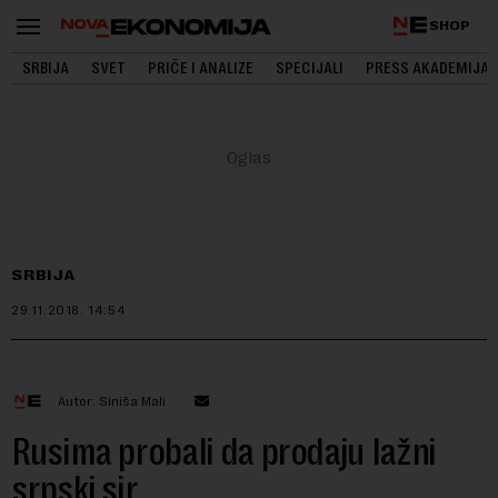
SHOP
SRBIJA
SVET
PRIČE I ANALIZE
SPECIJALI
PRESS AKADEMIJA
SRBIJA
29.11.2018.
14:54
Autor: Siniša Mali
Rusima probali da prodaju lažni
srpski sir