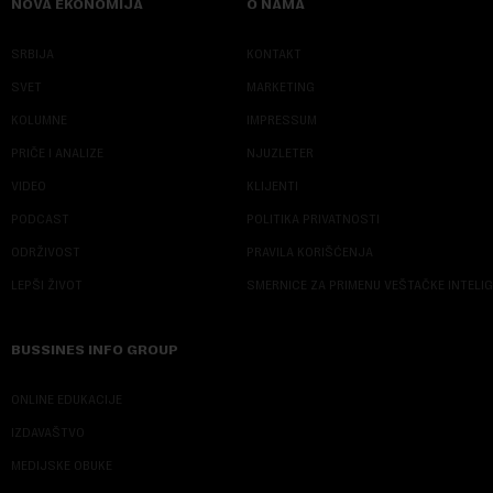
NOVA EKONOMIJA
O NAMA
SRBIJA
KONTAKT
SVET
MARKETING
KOLUMNE
IMPRESSUM
PRIČE I ANALIZE
NJUZLETER
VIDEO
KLIJENTI
PODCAST
POLITIKA PRIVATNOSTI
ODRŽIVOST
PRAVILA KORIŠĆENJA
LEPŠI ŽIVOT
SMERNICE ZA PRIMENU VEŠTAČKE INTELI
BUSSINES INFO GROUP
ONLINE EDUKACIJE
IZDAVAŠTVO
MEDIJSKE OBUKE