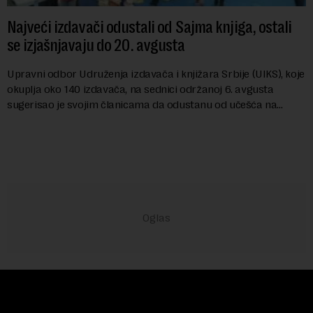
Najveći izdavači odustali od Sajma knjiga, ostali
se izjašnjavaju do 20. avgusta
Upravni odbor Udruženja izdavača i knjižara Srbije (UIKS), koje
okuplja oko 140 izdavača, na sednici održanoj 6. avgusta
sugerisao je svojim članicama da odustanu od učešća na
predstojećem Sajmu knjiga. Vrem...