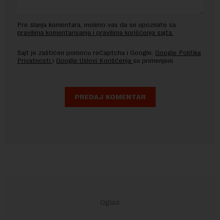
Pre slanja komentara, molimo vas da se upoznate sa
pravilima komentarisanja i pravilima korišćenja sajta.
Sajt je zaštićen pomocu reCaptcha i Google.
Google Politika
Privatnosti
i
Google Uslovi Korišćenja
su primenjeni.