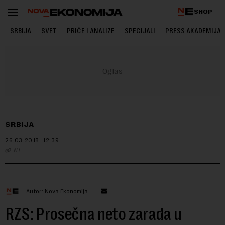
SHOP
SRBIJA
SVET
PRIČE I ANALIZE
SPECIJALI
PRESS AKADEMIJA
SRBIJA
26.03.2018.
12:39
N1
Autor: Nova Ekonomija
RZS: Prosečna neto zarada u