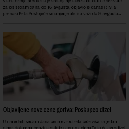
Vlada Srbije produžila je smanjenje akciza na naftne derivate
za još sedam dana, do 16. avgusta, objavio je danas RTS, a
prenosi Beta.Postojeće smanjenje akciza važi do 9. avgusta
kao mera ublažavanja po...
Objavljene nove cene goriva: Poskupeo dizel
U narednih sedam dana cena evrodizela biće viša za jedan
dinar, dok cena benzina ostaje nepromenjena.Tako će evrodizel