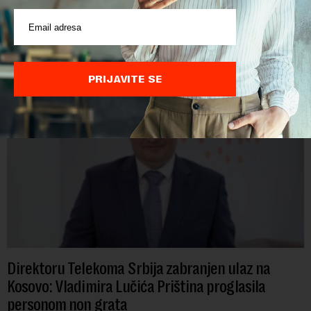
Savez slobodnih sindikata predložio je Ministarstvu za rad
smanjenje granice za odlazak u penziju. Ukoliko bi njihov
predlog bio usvojen, žene bi u penziju išle sa 55, a muškarci sa
60 godina. Iako bi se ver...
PRIJAVITE SE
Direktoru Telekoma Srbija zabranjen ulaz na
Kosovo: Vladimira Lučića Priština proglasila
personom non grata