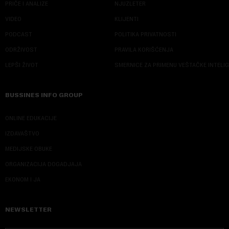
PRIČE I ANALIZE
NJUZLETER
VIDEO
KLIJENTI
PODCAST
POLITIKA PRIVATNOSTI
ODRŽIVOST
PRAVILA KORIŠĆENJA
LEPŠI ŽIVOT
SMERNICE ZA PRIMENU VEŠTAČKE INTELI
BUSSINES INFO GROUP
ONLINE EDUKACIJE
IZDAVAŠTVO
MEDIJSKE OBUKE
ORGANIZACIJA DOGADJAJA
EKONOM I JA
NEWSLETTER