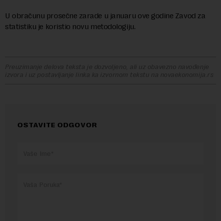
U obračunu prosečne zarade u januaru ove godine Zavod za
statistiku je koristio novu metodologiju.
Preuzimanje delova teksta je dozvoljeno, ali uz obavezno navođenje
izvora i uz postavljanje linka ka izvornom tekstu na novaekonomija.rs
OSTAVITE ODGOVOR