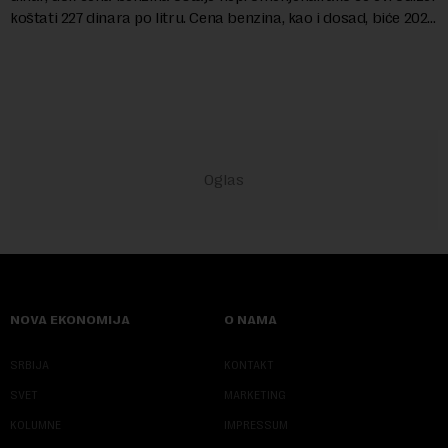
koštati 227 dinara po litru. Cena benzina, kao i dosad, biće 202
dinara po litru. ...
NOVA EKONOMIJA
O NAMA
SRBIJA
KONTAKT
SVET
MARKETING
KOLUMNE
IMPRESSUM