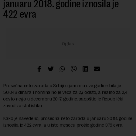
januaru 2018. godine iznosila je
422 evra
Prosečna neto zarada u Srbiji u januaru ove godine bila je
50.048 dinara i nominalno je veća za 2,7 odsto, a realno za 2,4
odsto nego u decembru 2017. godine, saopštio je Republički
zavod za statistiku.
Kako je navedeno, prosečna neto zarada u januaru 2018. godine
iznosila je 422 evra, a u isto mesecu prošle godine 376 evra.