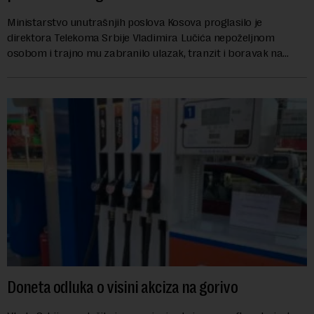
Ministarstvo unutrašnjih poslova Kosova proglasilo je
direktora Telekoma Srbije Vladimira Lučića nepoželjnom
osobom i trajno mu zabranilo ulazak, tranzit i boravak na
Kosovu, navodeći kao razlog njegove javn...
Doneta odluka o visini akciza na gorivo