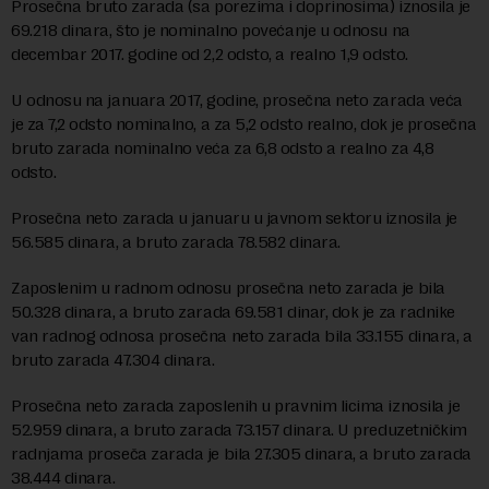
Prosečna bruto zarada (sa porezima i doprinosima) iznosila je
69.218 dinara, što je nominalno povećanje u odnosu na
decembar 2017. godine od 2,2 odsto, a realno 1,9 odsto.
U odnosu na januara 2017, godine, prosečna neto zarada veća
je za 7,2 odsto nominalno, a za 5,2 odsto realno, dok je prosečna
bruto zarada nominalno veća za 6,8 odsto a realno za 4,8
odsto.
Prosečna neto zarada u januaru u javnom sektoru iznosila je
56.585 dinara, a bruto zarada 78.582 dinara.
Zaposlenim u radnom odnosu prosečna neto zarada je bila
50.328 dinara, a bruto zarada 69.581 dinar, dok je za radnike
van radnog odnosa prosečna neto zarada bila 33.155 dinara, a
bruto zarada 47.304 dinara.
Prosečna neto zarada zaposlenih u pravnim licima iznosila je
52.959 dinara, a bruto zarada 73.157 dinara. U preduzetničkim
radnjama proseča zarada je bila 27.305 dinara, a bruto zarada
38.444 dinara.