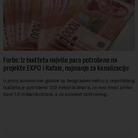
Forbs: Iz budžeta najviše para potrošeno na
projekte EXPO i Rafale, najmanje za kanalizaciju
U prvoj polovini ove godine za Beogradski metro iz republičkog
budžeta je potrošeno 13,9 milijardi dinara, za novi most preko
Save 1,5 milijardi dinara, a za projekat centralnog
kanalizacionog sistema u Beog...