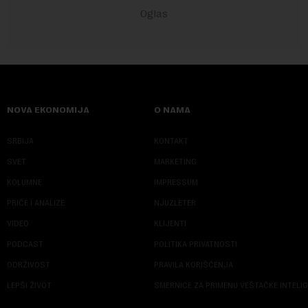
NOVA EKONOMIJA
O NAMA
SRBIJA
KONTAKT
SVET
MARKETING
KOLUMNE
IMPRESSUM
PRIČE I ANALIZE
NJUZLETER
VIDEO
KLIJENTI
PODCAST
POLITIKA PRIVATNOSTI
ODRŽIVOST
PRAVILA KORIŠĆENJA
LEPŠI ŽIVOT
SMERNICE ZA PRIMENU VEŠTAČKE INTELI