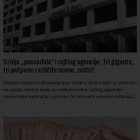
Srbija „posvađala“ i rejting agencije: Tri giganta,
tri potpuno različite ocene, zašto?
Raskol i haotično delovanje koje vlada u državi lepo se prenosi i
na spolja, barem kada su međunarodne rejting agencije i
ekonomske institucije u pitanju. Mi od sveta uvozimo inflaciju,
robu lošijeg kvalitet...