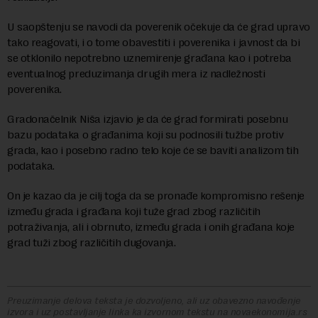
U saopštenju se navodi da poverenik očekuje da će grad upravo
tako reagovati, i o tome obavestiti i poverenika i javnost da bi
se otklonilo nepotrebno uznemirenje građana kao i potreba
eventualnog preduzimanja drugih mera iz nadležnosti
poverenika.
Gradonačelnik Niša izjavio je da će grad formirati posebnu
bazu podataka o građanima koji su podnosili tužbe protiv
grada, kao i posebno radno telo koje će se baviti analizom tih
podataka.
On je kazao da je cilj toga da se pronađe kompromisno rešenje
između grada i građana koji tuže grad zbog različitih
potraživanja, ali i obrnuto, između grada i onih građana koje
grad tuži zbog različitih dugovanja.
Preuzimanje delova teksta je dozvoljeno, ali uz obavezno navođenje
izvora i uz postavljanje linka ka izvornom tekstu na novaekonomija.rs