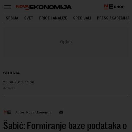
SHOP
SRBIJA
SVET
PRIČE I ANALIZE
SPECIJALI
PRESS AKADEMIJA
SRBIJA
23.08.2016.
11:06
Beta
Autor: Nova Ekonomija
Šabić: Formiranje baze podataka o