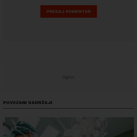
POVEZANI SADRŽAJI