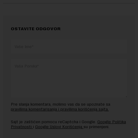
OSTAVITE ODGOVOR
Pre slanja komentara, molimo vas da se upoznate sa
pravilima komentarisanja i pravilima korišćenja sajta.
Sajt je zaštićen pomocu reCaptcha i Google.
Google Politika
Privatnosti
i
Google Uslovi Korišćenja
su primenjeni.