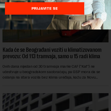
PRIJAVITE SE
Kada će se Beograđani voziti u klimatizovanom
prevozu: Od 113 tramvaja, samo u 15 radi klima
Ovih dana nijedan od 30 tramvaja marke CAF ("Kaf") ne
učestvuje u beogradskom saobraćaju, pa GSP mora da se
oslanja na stara vozila bez klima uređaja, kažu za Novu
ekonomiju iz Sindikata Centar – GSP i Centr...