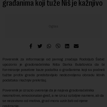
građanima koji tuže Niš je kažnjivo
Poverenik za informacije od javnog značaja Rodoljub Šabić
upozorio je gradonačelnika Niša Darka Bulatovića da bi
formiranje posebne baze podatka o građanima koji su podneli
tužbe protiv grada predstavljalo nedozvoljenu obradu ličnih
podataka i kažnjiv prekršaj.
Poverenik je izrazio uverenje da je najava gradonačelnika
nesmotren, emocionalan gest, a ne izraz ozbiljne namere, ali da
se nezavisno od motiva, grad mora uzdržati od njene
realizacije.