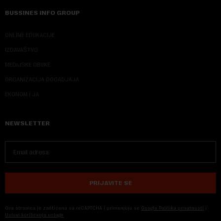
BUSSINES INFO GROUP
ONLINE EDUKACIJE
IZDAVAŠTVO
MEDIJSKE OBUKE
ORGANIZACIJA DOGADJAJA
EKONOM I JA
NEWSLETTER
PRIJAVITE SE
Ova stranica je zaštićena sa reCAPTCHA i primenjuju se
Google Politika privatnosti
i
Uslovi korišćenja usluge