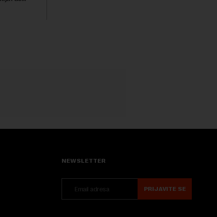
Sajmu knjiga. Vrem...
ni ulog
ele i
NEWSLETTER
PRIJAVITE SE