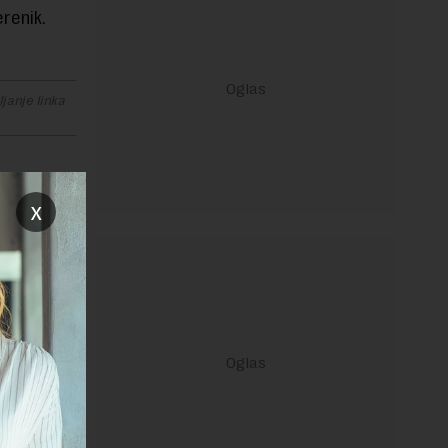
renik.
janje linka
x