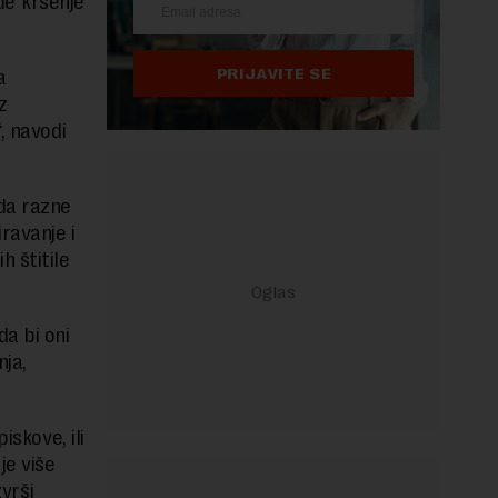
de kršenje
PRIJAVITE SE
a
z
, navodi
 da razne
ravanje i
h štitile
da bi oni
nja,
iskove, ili
je više
zvrši