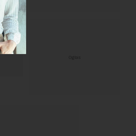
ravilima
 Uslovi