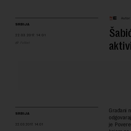
Autor
SRBIJA
Šabić
22.03.2017.
14:01
aktiv
FoNet
Građani n
SRBIJA
odgovaraju
je Povere
22.03.2017.
14:01