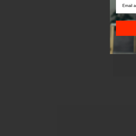
Pre sla
korišćen
Sajt je
Korišće