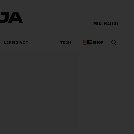
MOJ NALOG
SHOP
LEPŠI ŽIVOT
TECH