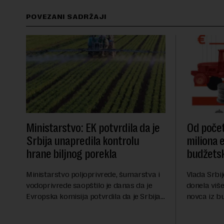
POVEZANI SADRŽAJI
Ministarstvo: EK potvrdila da je
Od počet
Srbija unapredila kontrolu
miliona 
hrane biljnog porekla
budžetsk
Ministarstvo poljoprivrede, šumarstva i
Vlada Srbij
vodoprivrede saopštilo je danas da je
donela više
Evropska komisija potvrdila da je Srbija
novca iz b
značajno unapredila sistem službenih
analiza Ra
kontrola bezbednosti hrane biljnog
više od 30 