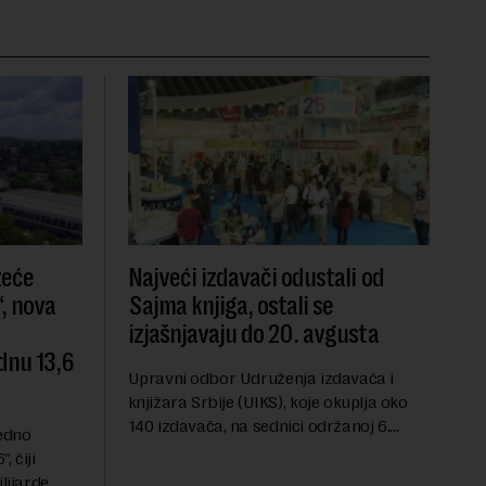
zeće
Najveći izdavači odustali od
, nova
Sajma knjiga, ostali se
izjašnjavaju do 20. avgusta
dnu 13,6
Upravni odbor Udruženja izdavača i
knjižara Srbije (UIKS), koje okuplja oko
140 izdavača, na sednici održanoj 6.
redno
avgusta sugerisao je svojim članicama
 čiji
da odustanu od učešća na predstojećem
lijarde