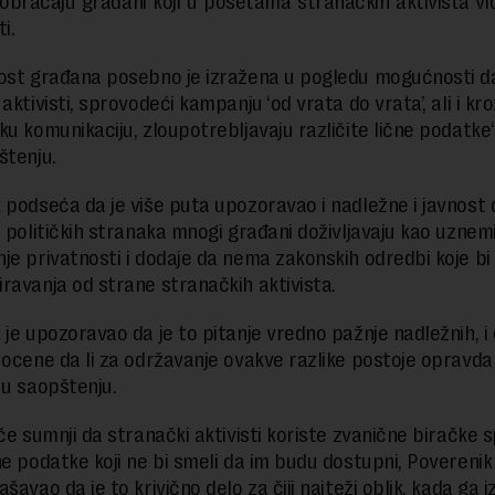
obraćaju građani koji u posetama stranačkih aktivista vi
i.
ost građana posebno je izražena u pogledu mogućnosti d
aktivisti, sprovodeći kampanju ‘od vrata do vrata’, ali i kro
ku komunikaciju, zloupotrebljavaju različite lične podatke“
štenju.
 podseća da je više puta upozoravao i nadležne i javnost
i političkih stranaka mnogi građani doživljavaju kao uznemi
je privatnosti i dodaje da nema zakonskih odredbi koje bi i
ravanja od strane stranačkih aktivista.
 je upozoravao da je to pitanje vredno pažnje nadležnih, i 
 ocene da li za održavanje ovakve razlike postoje opravda
 u saopštenju.
če sumnji da stranački aktivisti koriste zvanične biračke sp
ne podatke koji ne bi smeli da im budu dostupni, Poverenik 
šavao da je to krivično delo za čiji najteži oblik, kada ga i