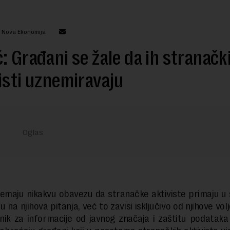
: Nova Ekonomija
: Građani se žale da ih stranačk
isti uznemiravaju
emaju nikakvu obavezu da stranačke aktiviste primaju u 
 na njihova pitanja, već to zavisi isključivo od njihove vol
nik za informacije od javnog značaja i zaštitu podataka 