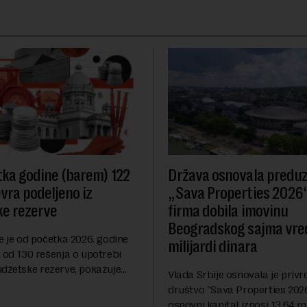
ka godine (barem) 122
Država osnovala predu
evra podeljeno iz
„Sava Properties 2026“
e rezerve
firma dobila imovinu
Beogradskog sajma vre
e je od početka 2026. godine
milijardi dinara
 od 130 rešenja o upotrebi
udžetske rezerve, pokazuje
Vlada Srbije osnovala je priv
dija Slobodne Evrope (RSE). U
društvo "Sava Properties 2026",
rešenja ne navodi se tačan
osnovni kapital iznosi 13,64 mi