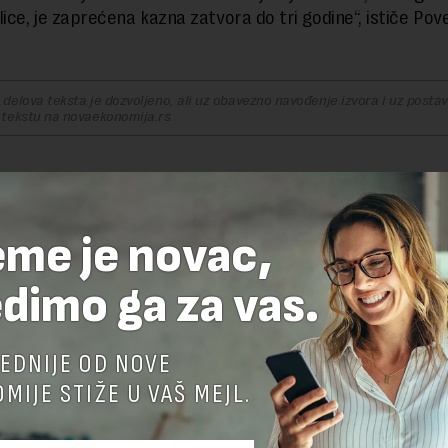
ice, je zaprećena kazna zatvora do tri godine“, ističe Pove
delova teksta je dozvoljeno, ali uz obavezno navođenje izvora i uz postavl
 tekstu na novaekonomija.rs
TE ODGOVOR
eme je novac,
dimo ga za vas.
EDNIJE OD NOVE
MIJE STIŽE U VAŠ MEJL.