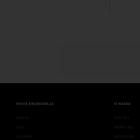
porekla, te da k...
iznos koji će
NOVA EKONOMIJA
O NAMA
SRBIJA
KONTAKT
SVET
MARKETING
KOLUMNE
IMPRESSUM