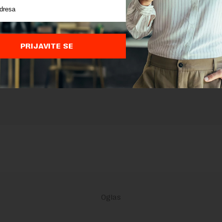
nja komentara, molimo vas da se upoznate sa
pravilima komentarisanja i p
ja sajta.
 zaštićen pomocu reCaptcha i Google.
Google Politika Privatnosti
i
Google
nja
su primenjeni.
PRIJAVITE SE