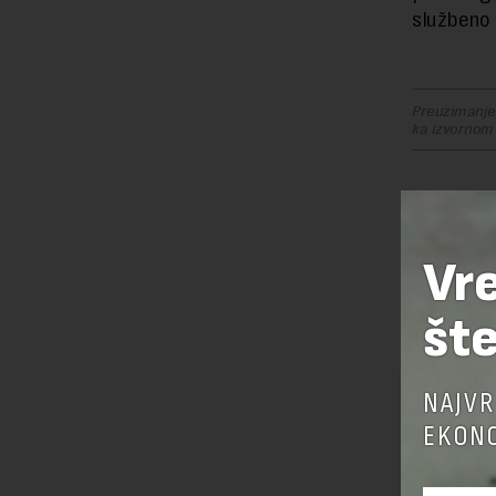
službeno l
Preuzimanje 
ka izvornom
OSTAVI
Vr
šte
NAJVR
EKONO