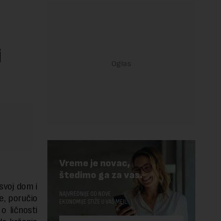
i
Vreme je novac,
štedimo ga za vas.
svoj dom i
NAJVREDNIJE OD NOVE
je, poručio
EKONOMIJE STIŽE U VAŠ MEJL.
o ličnosti