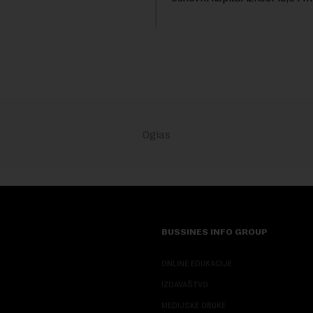
 ...
dinara, a u koji je kao nenovča
unela brojne katastarske parc
objekte u okviru kompl...
BUSSINES INFO GROUP
ONLINE EDUKACIJE
IZDAVAŠTVO
MEDIJSKE OBUKE