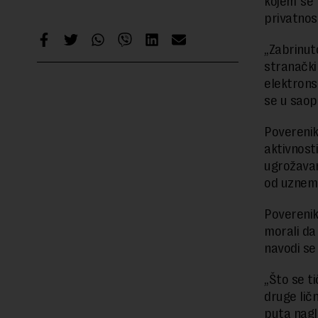
kojem se 
privatnost
„Zabrinut
stranački 
elektrons
se u saop
Poverenik
aktivnost
ugrožavan
od uznemi
Poverenik
morali da
navodi se
„Što se ti
druge lič
puta nagla