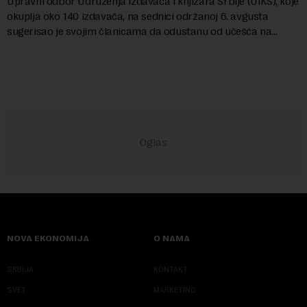
Upravni odbor Udruženja izdavača i knjižara Srbije (UIKS), koje
okuplja oko 140 izdavača, na sednici održanoj 6. avgusta
sugerisao je svojim članicama da odustanu od učešća na
predstojećem Sajmu knjiga. Vrem...
NOVA EKONOMIJA
O NAMA
SRBIJA
KONTAKT
SVET
MARKETING