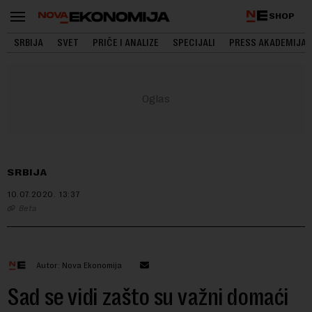
SHOP
SRBIJA
SVET
PRIČE I ANALIZE
SPECIJALI
PRESS AKADEMIJA
SRBIJA
10.07.2020.
13:37
Beta
Autor: Nova Ekonomija
Sad se vidi zašto su važni domaći