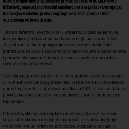
Razlog za mala ulaganja domaćeg privatnog sektora je, kako rekao
Brčerević, nepovoljan privredni ambijent, pre svega visoka korupcija i
nedovoljna vladavina prava zbog čega se domaći preduzetnici
suzdržavaju od investiranja.
„Strane direktne investicije su u Srbiji nadprosečne, jer su te
kompanije orjentisane, ne na domaće nego na strano tržiše,
zato što su im na raspolaganju državne agencije koje im
pomažu da se izbore sa domaćom birokratijom, a često koriste
i poreske olakšice i državne subvencije za otvaranje radnih
mesta“, rekao je Brčerević.
Sada kad je, prema njegovim rečima, gotovo izvesno da strane
direktne investicije zbog krize neko vreme neće biti dovoljne da
pomažu privredni rast, dobra politika za 2021. bi bila da država
poveća svoje investicije u infrastrukturu kako bi nadomestila
taj manjak.
U krizama, sličnim ovoj se, kako je rekao, pokazuje koliko je
važan stimulativan ambijent za domaća privatna ulaganja:
vladavina prava i efikasno pravosuđe, suzbijanje korupcije,