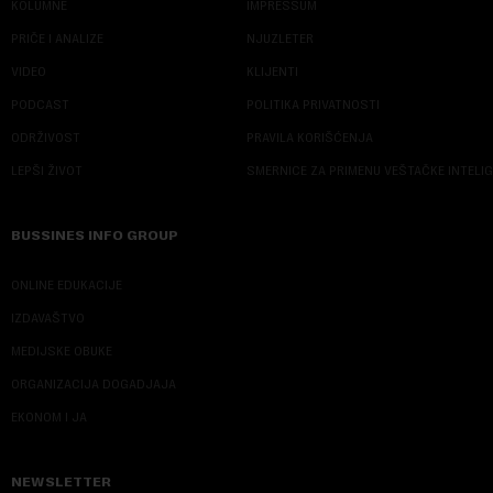
KOLUMNE
IMPRESSUM
PRIČE I ANALIZE
NJUZLETER
VIDEO
KLIJENTI
PODCAST
POLITIKA PRIVATNOSTI
ODRŽIVOST
PRAVILA KORIŠĆENJA
LEPŠI ŽIVOT
SMERNICE ZA PRIMENU VEŠTAČKE INTELI
BUSSINES INFO GROUP
ONLINE EDUKACIJE
IZDAVAŠTVO
MEDIJSKE OBUKE
ORGANIZACIJA DOGADJAJA
EKONOM I JA
NEWSLETTER