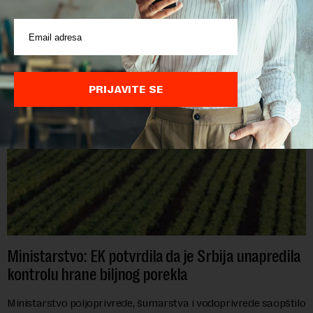
POVEZANI SADRŽAJI
PRIJAVITE SE
Ministarstvo: EK potvrdila da je Srbija unapredila
kontrolu hrane biljnog porekla
Ministarstvo poljoprivrede, šumarstva i vodoprivrede saopštilo