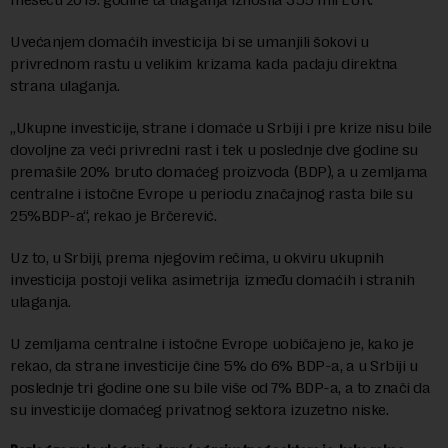
Uvećanjem domaćih investicija bi se umanjili šokovi u
privrednom rastu u velikim krizama kada padaju direktna
strana ulaganja.
„Ukupne investicije, strane i domaće u Srbiji i pre krize nisu bile
dovoljne za veći privredni rast i tek u poslednje dve godine su
premašile 20% bruto domaćeg proizvoda (BDP), a u zemljama
centralne i istočne Evrope u periodu značajnog rasta bile su
25%BDP-a“, rekao je Brčerević.
Uz to, u Srbiji, prema njegovim rečima, u okviru ukupnih
investicija postoji velika asimetrija između domaćih i stranih
ulaganja.
U zemljama centralne i istočne Evrope uobičajeno je, kako je
rekao, da strane investicije čine 5% do 6% BDP-a, a u Srbiji u
poslednje tri godine one su bile više od 7% BDP-a, a to znači da
su investicije domaćeg privatnog sektora izuzetno niske.