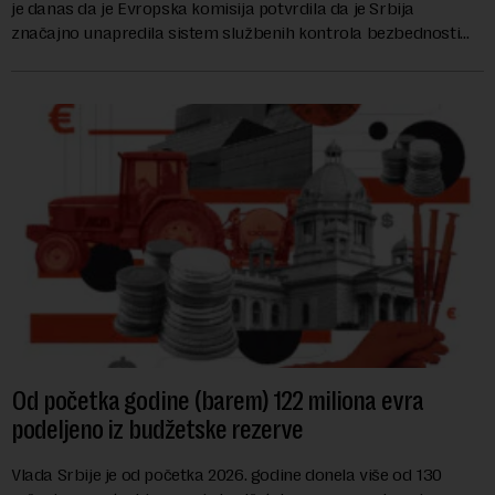
je danas da je Evropska komisija potvrdila da je Srbija
značajno unapredila sistem službenih kontrola bezbednosti
hrane biljnog porekla, te da k...
Od početka godine (barem) 122 miliona evra
podeljeno iz budžetske rezerve
Vlada Srbije je od početka 2026. godine donela više od 130