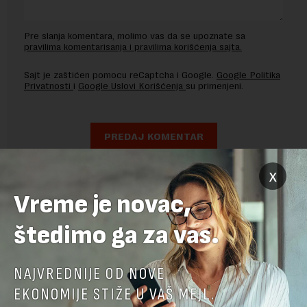
Pre slanja komentara, molimo vas da se upoznate sa
pravilima komentarisanja i pravilima korišćenja sajta.
Sajt je zaštićen pomocu reCaptcha i Google.
Google Politika
Privatnosti
i
Google Uslovi Korišćenja
su primenjeni.
x
Vreme je novac,
štedimo ga za vas.
NAJVREDNIJE OD NOVE
EKONOMIJE STIŽE U VAŠ MEJL.