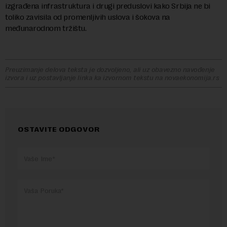
izgrađena infrastruktura i drugi preduslovi kako Srbija ne bi
toliko zavisila od promenljivih uslova i šokova na
međunarodnom tržištu.
Preuzimanje delova teksta je dozvoljeno, ali uz obavezno navođenje
izvora i uz postavljanje linka ka izvornom tekstu na novaekonomija.rs
OSTAVITE ODGOVOR