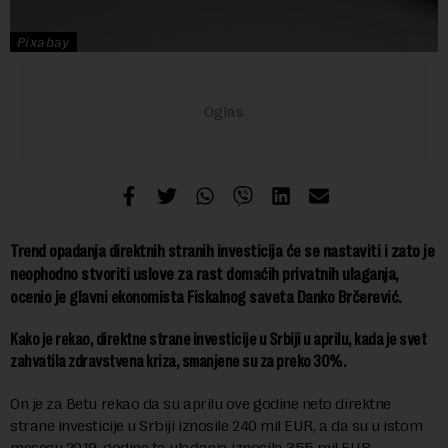
Pixabay
Trend opadanja direktnih stranih investicija će se nastaviti i zato je
neophodno stvoriti uslove za rast domaćih privatnih ulaganja,
ocenio je
glavni ekonomista Fiskalnog saveta Danko Brčerević.
Kako je rekao, direktne strane investicije u Srbiji u aprilu, kada je svet
zahvatila zdravstvena kriza, smanjene su za preko 30%.
On je za Betu rekao da su aprilu ove godine neto direktne
strane investicije u Srbiji iznosile 240 mil EUR, a da su u istom
mesecu 2019. godine ta ulaganja iznosila 355 mil EUR.