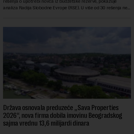
rešenja o upotrebi novca iz budžetske rezerve, pokazuje
analiza Radija Slobodne Evrope (RSE). U više od 30 rešenja ne
navodi se tačan iznos koji će ...
Država osnovala preduzeće „Sava Properties
2026“, nova firma dobila imovinu Beogradskog
sajma vrednu 13,6 milijardi dinara